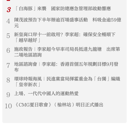
3
「白海豚」來襲 國家防總應急管理部啟動響應
4
陳茂波預告下半年辦逾百場盛事活動 料吸金逾59億
元
5
新皇崗口岸十一前啟用？李家超：確保安全暢順下
「越早越好」
6
施政報告｜李家超今早率司局長抵達九龍塘 出席第
二場地區諮詢
7
地區諮詢會｜李家超：香港首個五年規劃目標9月發
布
8
環球時報海風｜民進黨當局揮霍重金為「台獨」編織
「皇帝新衣」
9
上場，一代代中國人的運動熱愛
10
《CMG夏日歌會》（榆林站）明日正式播出