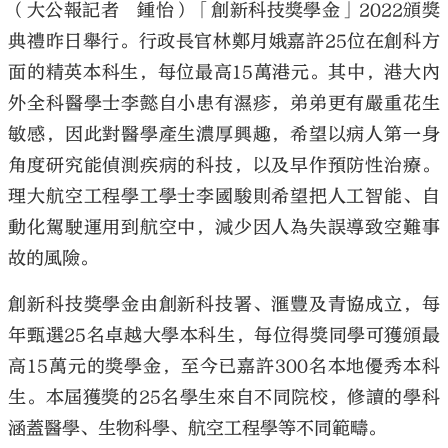
（大公報記者 鍾怡）「創新科技獎學金」2022頒獎
典禮昨日舉行。行政長官林鄭月娥嘉許25位在創科方
面的精英本科生，每位最高15萬港元。其中，港大內
外全科醫學士李懿自小患有濕疹，弟弟更有嚴重花生
敏感，因此對醫學產生濃厚興趣，希望以病人第一身
角度研究能偵測疾病的科技，以及早作預防性治療。
理大航空工程學工學士李國駿則希望把人工智能、自
動化駕駛運用到航空中，減少因人為失誤導致空難事
故的風險。
創新科技獎學金由創新科技署、滙豐及青協成立，每
年甄選25名卓越大學本科生，每位得獎同學可獲頒最
高15萬元的獎學金，至今已嘉許300名本地優秀本科
生。本屆獲獎的25名學生來自不同院校，修讀的學科
涵蓋醫學、生物科學、航空工程學等不同範疇。