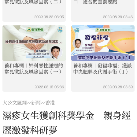
常見徵狀及風險因素（二）
口 癒合的營養要點
2022.08.22
03:05
2022.08.29
03:46
養和專欄｜婦科惡性腫瘤的
養和專欄｜發福非福：淺談
常見徵狀及風險因素（一）
中央肥胖及代謝手術（1）
2022.08.15
05:36
2022.03.28
03:59
大公文匯網
新聞
香港
>>
>>
濕疹女生獲創科獎學金 親身經
歷激發科研夢