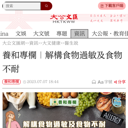
下載客戶端
ina
文娛
大文號
專題
資訊
大公報·教育
大公文匯網
資訊
大文健康
醫生說
>>
>>
>>
養和專欄｜解構食物過敏及食物
不耐
養和專欄
2023.07.07
18:44
字號
分享