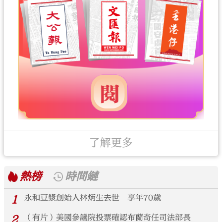
了解更多
熱榜
時間鏈
1
永和豆漿創始人林炳生去世 享年70歲
2
（有片）美國參議院投票確認布蘭奇任司法部長