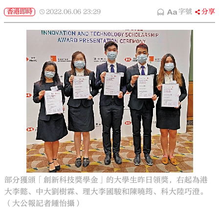
香港即時
2022.06.06
23:29
字號
分享
部分獲頒「創新科技獎學金」的大學生昨日領獎，右起為港
大李懿、中大劉樹霖、理大李國駿和陳曉筠、科大陸巧澄。
（大公報記者鍾怡攝）