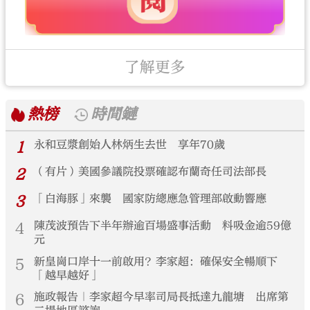
了解更多
熱榜
時間鏈
1
永和豆漿創始人林炳生去世 享年70歲
2
（有片）美國參議院投票確認布蘭奇任司法部長
3
「白海豚」來襲 國家防總應急管理部啟動響應
4
陳茂波預告下半年辦逾百場盛事活動 料吸金逾59億
元
5
新皇崗口岸十一前啟用？李家超：確保安全暢順下
「越早越好」
6
施政報告｜李家超今早率司局長抵達九龍塘 出席第