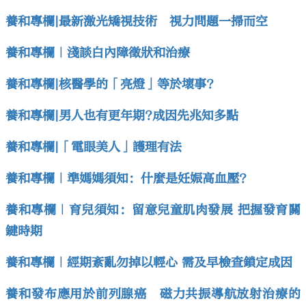
養和專欄|最新激光矯視技術 視力問題一掃而空
養和專欄｜淺談白內障徵狀和治療
養和專欄|核醫學的「亮燈」等於壞事?
養和專欄|男人也有更年期?成因先兆知多點
養和專欄|「電眼美人」護理有法
養和專欄｜準媽媽須知：什麼是妊娠高血壓？
養和專欄｜育兒須知：留意兒童肌肉發展 把握發育關
鍵時期
養和專欄｜經期紊亂勿掉以輕心 需及早檢查鎖定成因
養和發布應用於前列腺癌 磁力共振導航放射治療的