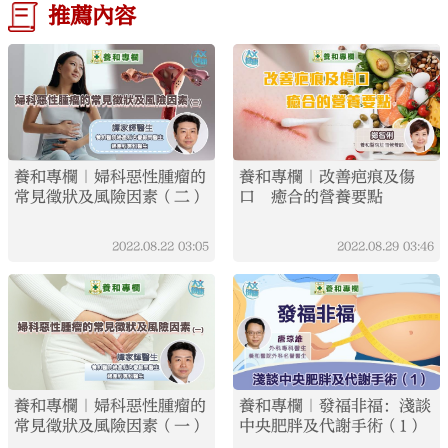
推薦內容
養和專欄｜婦科惡性腫瘤的
養和專欄｜改善疤痕及傷
常見徵狀及風險因素（二）
口 癒合的營養要點
2022.08.22
03:05
2022.08.29
03:46
養和專欄｜婦科惡性腫瘤的
養和專欄｜發福非福：淺談
常見徵狀及風險因素（一）
中央肥胖及代謝手術（1）