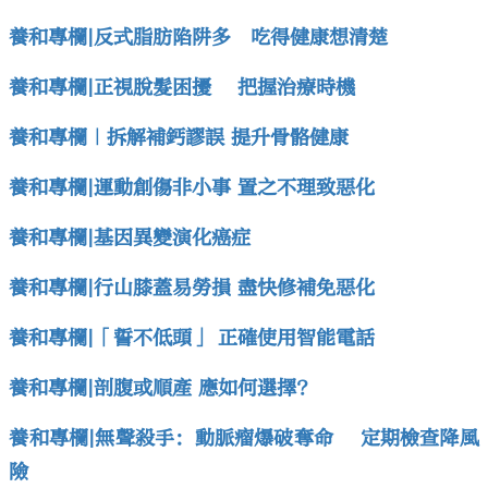
養和專欄|反式脂肪陷阱多 吃得健康想清楚
養和專欄|正視脫髮困擾 把握治療時機
養和專欄｜拆解補鈣謬誤 提升骨骼健康
養和專欄|運動創傷非小事 置之不理致惡化
養和專欄|基因異變演化癌症
養和專欄|行山膝蓋易勞損 盡快修補免惡化
養和專欄|「誓不低頭」 正確使用智能電話
養和專欄|剖腹或順產 應如何選擇?
養和專欄|無聲殺手：動脈瘤爆破奪命 定期檢查降風
險