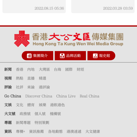
2022.08.15
05:36
2022.03.28
03:59
集團簡介
品牌活動
報史館
新聞
香港
內地
大灣區
台海
國際
財經
視頻
熱點
直播
精選
評論
社評
來論
港評論
Go China
Discover China
China Live
Real China
文娛
文化
體育
娛樂
港飲港色
大文號
政務號
個人號
機構號
專題
新聞專題
特別策劃
資訊
專欄+
資訊推薦
各地動態
港澳速遞
大文健康