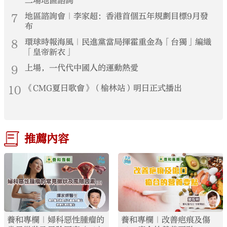
二場地區諮詢
7
地區諮詢會｜李家超：香港首個五年規劃目標9月發
布
8
環球時報海風｜民進黨當局揮霍重金為「台獨」編織
「皇帝新衣」
9
上場，一代代中國人的運動熱愛
10
《CMG夏日歌會》（榆林站）明日正式播出
推薦內容
養和專欄｜婦科惡性腫瘤的
養和專欄｜改善疤痕及傷