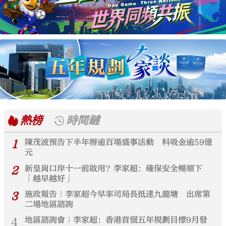
熱榜
時間鏈
1
陳茂波預告下半年辦逾百場盛事活動 料吸金逾59億
元
2
新皇崗口岸十一前啟用？李家超：確保安全暢順下
「越早越好」
3
施政報告｜李家超今早率司局長抵達九龍塘 出席第
二場地區諮詢
4
地區諮詢會｜李家超：香港首個五年規劃目標9月發