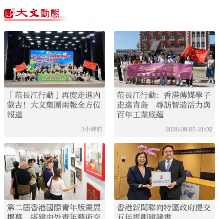
「范長江行動」再度走進內
范長江行動：香港傳媒學子
蒙古！大文集團兩報全方位
走進青島 尋訪智造活力與
報道
百年工業底蘊
3小時前
2026.08.05
21:02
第二屆香港國際青年版畫展
香港新聞聯向特區政府提交
揭幕 搭建中外青年藝術交
五年規劃建議書