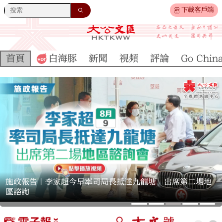
下載客戶端
首頁
白海豚
新聞
視頻
評論
Go Chin
陳茂波預告下半年辦逾百場盛事活動 料吸金逾59億元