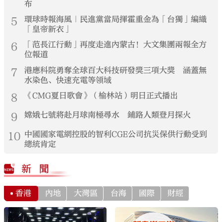
布
5
環球時報海風｜民進黨當局揮霍重金為「台獨」編織
「皇帝新衣」
6
「范長江行動」再度走進內蒙古！大文集團兩報全方
位報道
7
港應科院勇奪全球百大科技研發獎三項大獎 涵蓋無
水染色、快速充電等領域
8
《CMG夏日歌會》（榆林站）明日正式播出
9
嫦娥七號將赴月球南極尋水 鋪路人類登月探火
10
中國國家電網控股的智利CGE公司抗災保供行動受到
總統肯定
香港
內地
大灣區
台海
國際
財經