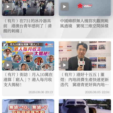
（有片）在731的冰冷器具
中國蜂群無人機首次觀測颱
前 港澳台青年感到了「清
風過境 實現三維空間採樣
醒的刺痛」
（有片）街訪｜月入10萬在
（有片）港好十五五 | 董
港算「窮人」？港人每月收
煜：內地消費生產快速更新
支大揭秘！
迭代 冀港青更好與內地對
接
2026.08.06
20:13
2026.08.05
22:04