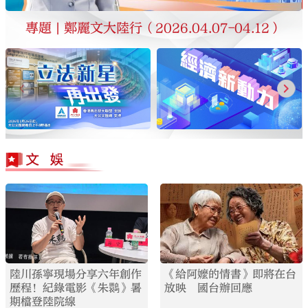
專題 | 鄭麗文大陸行（2026.04.07-04.12）
陸川孫寧現場分享六年創作
《給阿嬤的情書》即將在台
歷程！紀錄電影《朱䴉》暑
放映 國台辦回應
期檔登陸院線