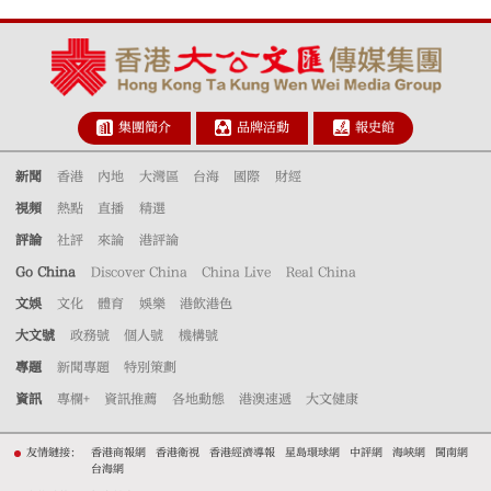
集團簡介
品牌活動
報史館
新聞
香港
內地
大灣區
台海
國際
財經
視頻
熱點
直播
精選
評論
社評
來論
港評論
Go China
Discover China
China Live
Real China
文娛
文化
體育
娛樂
港飲港色
大文號
政務號
個人號
機構號
專題
新聞專題
特別策劃
資訊
專欄+
資訊推薦
各地動態
港澳速遞
大文健康
友情鏈接：
香港商報網
香港衛視
香港經濟導報
星島環球網
中評網
海峽網
閩南網
台海網