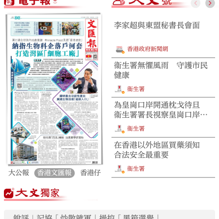
李家超與東盟秘書長會面
香港政府新聞網
大公文匯
衞生署無懼風雨 守護市民
健康
衞生署
為皇崗口岸開通枕戈待旦
衞生署署長視察皇崗口岸聯
檢大樓港方口岸區衞生檢疫
衞生署
設施及準備措施
在香港以外地區買藥須知
合法安全最重要
衞生署
大公報
香港文匯報
香港仔
銳評｜記協「炒散雜軍」操控「黑箱選舉」