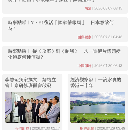
2026.08.07
02:15
來論
時事點睇｜7·31復活「國家情報局」 日本意欲何
為？
2026.07.31
04:42
國際觀察
時事點睇｜ 從《攻堅》到《制勝》 八一宣傳片標題變
化透露何種信號？
2026.07.30
06:13
中國即時
李慧琼獨家撰文 總結立
經濟觀察家｜一滴水裏的
會上京研修班體會啟發
香港三十年
2026.07.30
02:17
2026.07.29
03:48
香港即時
財經觀察