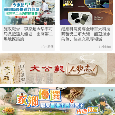
施政報告｜李家超今早率司
港應科院勇奪全球百大科技
局長抵達九龍塘 出席第二
研發獎三項大獎 涵蓋無水
場地區諮詢
染色、快速充電等領域
10小時前
11小時前