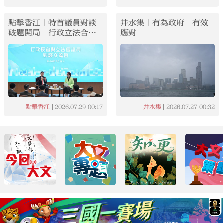
點擊香江｜特首議員對談
井水集｜有為政府 有效
破題開局 行政立法合作
應對
高效務實
2026.07.29
00:17
2026.07.27
00:32
點擊香江
井水集