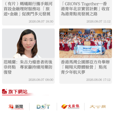
（有片）螞蟻銀行攜手銀河
「GROWS Together—香
首設金融理財服務站 「旅
港青年北京實習計劃」收官
遊+金融」促澳門多元發展
為港青點亮發展之路
2026.08.07
18:30
2026.08.07
11:12
范曉蘭：朱古力瘤患者術後
香港馬灣公園挪亞方舟舉辦
非終點 專家籲持續用藥防
「翱翔天際體驗營」 點亮
復發
青少年航天夢
2026.08.07
08:00
2026.08.06
17:12