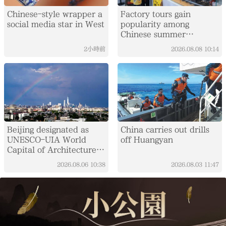
Chinese-style wrapper a
Factory tours gain
social media star in West
popularity among
Chinese summer
travelers
2小時前
2026.08.08
10:14
Beijing designated as
China carries out drills
UNESCO-UIA World
off Huangyan
Capital of Architecture
2029
2026.08.06
10:38
2026.08.03
11:47