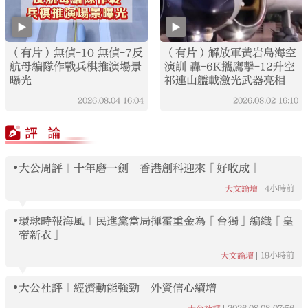
（有片）無偵-10 無偵-7反
（有片）解放軍黃岩島海空
航母編隊作戰兵棋推演場景
演訓 轟-6K攜鷹擊-12升空
曝光
祁連山艦載激光武器亮相
2026.08.04
16:04
2026.08.02
16:10
大公周評｜十年磨一劍 香港創科迎來「好收成」
4小時前
大文論壇
環球時報海風｜民進黨當局揮霍重金為「台獨」編織「皇
帝新衣」
19小時前
大文論壇
大公社評｜經濟動能強勁 外資信心續增