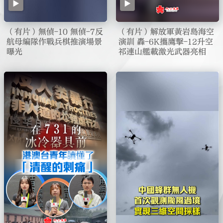
（有片）無偵-10 無偵-7反
（有片）解放軍黃岩島海空
航母編隊作戰兵棋推演場景
演訓 轟-6K攜鷹擊-12升空
曝光
祁連山艦載激光武器亮相