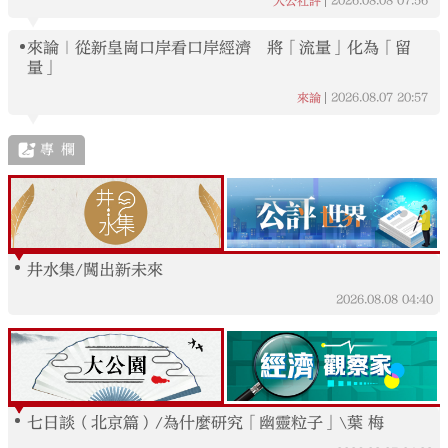
2026.08.08
07:56
大公社評
來論｜從新皇崗口岸看口岸經濟 將「流量」化為「留
量」
2026.08.07
20:57
來論
專欄
井水集/闖出新未來
2026.08.08
04:40
七日談（北京篇）/為什麼研究「幽靈粒子」\葉 梅