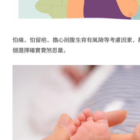
怕痛、怕留疤、擔心剖腹生育有風險等考慮因素，
個選擇確實費煞思量。