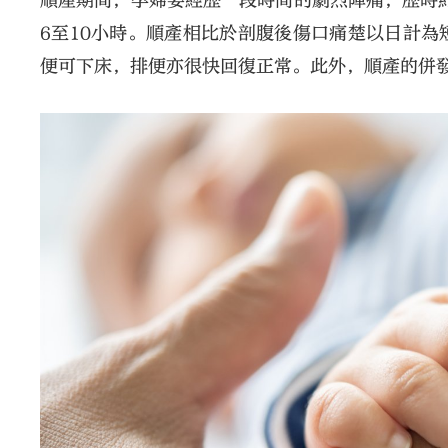
順產期間，孕婦要經歷一段時間的劇烈陣痛，歷時約
6至10小時。順產相比於剖腹後傷口痛楚以日計
便可下床，排便亦很快回復正常。此外，順產的併