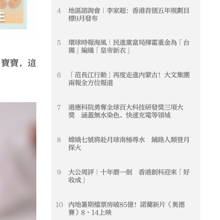
4
地區諮詢會｜李家超：香港首個五年規劃目
4
標9月發布
5
環球時報海風｜民進黨當局揮霍重金為「台
5
獨」編織「皇帝新衣」
和寶寶，這
6
「范長江行動」再度走進內蒙古！大文集團
6
兩報全方位報道
7
港應科院勇奪全球百大科技研發獎三項大
7
獎 涵蓋無水染色、快速充電等領域
8
嫦娥七號將赴月球南極尋水 鋪路人類登月
8
探火
9
大公周評｜十年磨一劍 香港創科迎來「好
9
收成」
10
內地暑期檔票房破85億！諾蘭新片《奧德
10
賽》8·14上映