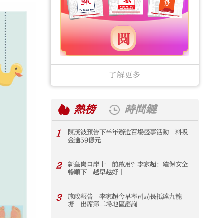
了解更多
熱榜
時間鏈
1
陳茂波預告下半年辦逾百場盛事活動 料吸
1
金逾59億元
2
新皇崗口岸十一前啟用？李家超：確保安全
2
暢順下「越早越好」
3
施政報告｜李家超今早率司局長抵達九龍
3
塘 出席第二場地區諮詢