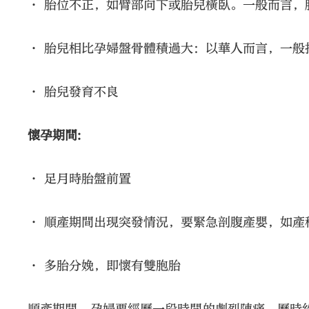
• 胎位不正，如臂部向下或胎兒橫臥。一般而言
• 胎兒相比孕婦盤骨體積過大：以華人而言，一般
• 胎兒發育不良
懷孕期間:
• 足月時胎盤前置
• 順產期間出現突發情況，要緊急剖腹產嬰，如產
• 多胎分娩，即懷有雙胞胎