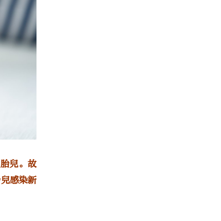
染胎兒。故
胎兒感染新