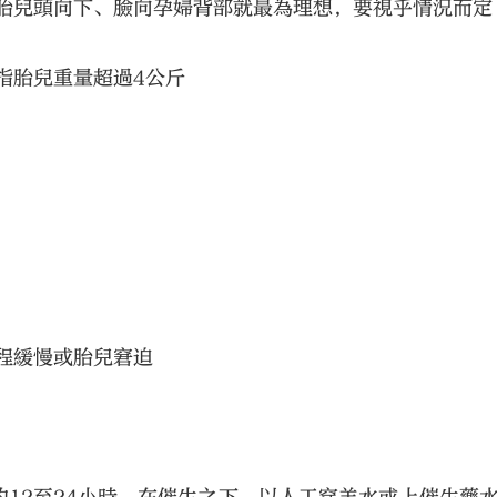
，胎兒頭向下、臉向孕婦背部就最為理想，要視乎情況而定
指胎兒重量超過4公斤
程緩慢或胎兒窘迫