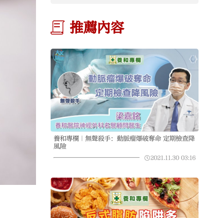
推薦內容
養和專欄｜無聲殺手：動脈瘤爆破奪命 定期檢查降
風險
2021.11.30
03:16