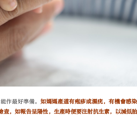
必能作最好準備。
如媽媽產道有疱疹或濕疣，有機會感
檢查，如報告呈陽性，生產時便要注射抗生素，以減低