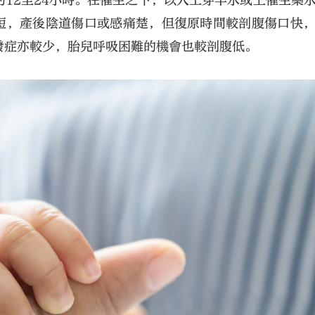
12至24小時。在催生之下，以人工穿羊水或上催生藥
為短，產後陰道傷口或感痛楚，但復原時間較剖腹傷口快
發症亦較少，胎兒呼吸困難的機會也較剖腹低。