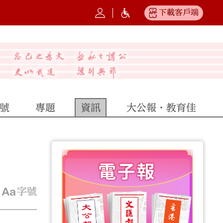
下載客戶端
號
專題
資訊
大公報·教育佳
字號