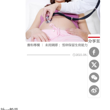
分享至
養和專欄 ｜ 未雨綢繆 ：雪卵保留生育能力
2021.08.11
06:08