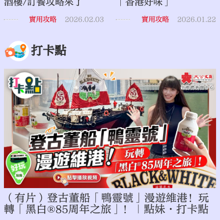
酒樓/訂餐攻略來了
「香港好味」
實用攻略
2026.02.03
實用攻略
2026.01.22
打卡點
（有片）登古董船「鴨靈號」漫遊維港！玩
轉「黑白®85周年之旅」！｜點妹•打卡點