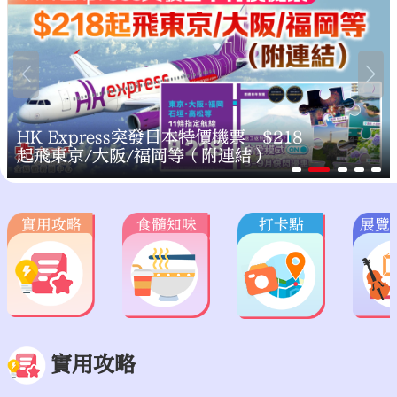
大公文匯
HK Express突發日本特價機票 $218
起飛東京/大阪/福岡等（附連結）
實用攻略
食髓知味
打卡點
展覽
實用攻略