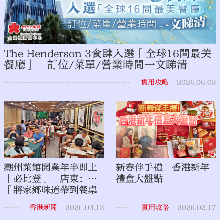
The Henderson 3食肆入選「全球16間最美
餐廳」 訂位/菜單/營業時間一文睇清
實用攻略
2026.06.03
潮州菜館開業年半即上
新春伴手禮！香港新年
「必比登」 店東：
禮盒大盤點
「將家鄉味道帶到餐桌
上」
香港新聞
2026.03.13
實用攻略
2026.02.17