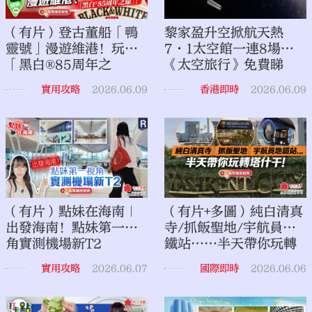
（有片）登古董船「鴨
黎家盈升空掀航天熱
靈號」漫遊維港！玩轉
7·1太空館一連8場
「黑白®85周年之
《太空旅行》免費睇
旅」！｜點妹•打卡點
實用攻略
2026.06.09
香港即時
2026.06.09
（有片）點妹在海南｜
（有片+多圖）純白清真
出發海南！點妹第一視
寺/抓飯聖地/宇航員地
角實測機場新T2
鐵站……半天帶你玩轉
塔什干！
實用攻略
2026.06.07
國際即時
2026.06.06