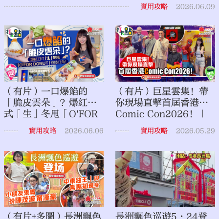
實用攻略
2026.06.09
（有片）一口爆餡的
（有片）巨星雲集！帶
「脆皮雲朵」？爆紅日
你現場直擊首屆香港
式「生」冬甩「O'FOR
Comic Con2026！｜
DONUT 」登陸旺角！
點妹•打卡點
實用攻略
2026.06.06
實用攻略
2026.05.29
｜點妹•打卡
（有片+多圖）長洲飄色
長洲飄色巡遊5·24登