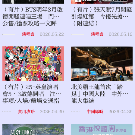
（有片）BTS明年3月啟
（有片）張天賦7月開騷
德開騷連唱三場 門票/
引爆紅館 今優先搶飛
公售/搶票攻略一文睇
（附連結）
清！
演唱會
2026.05.22
演唱會
2026.05.12
（有片）25+英皇演唱
北美霸王龍首次「踏
會5·3啟德開唱 注意
足」中國大陸 中外暴
事項/入場/離場交通指
龍大集結
南來了→
實用攻略
2026.04.29
中國即時
2026.04.29