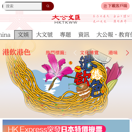
下載客戶端
hina
文娛
大文號
專題
資訊
大公報·教育
港飲港色
熱門標籤：
文化博覽
港味