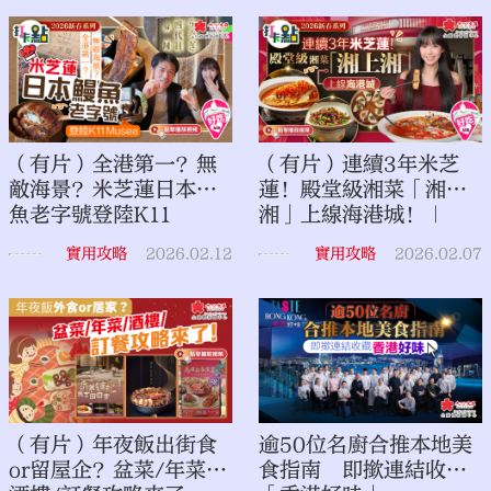
（有片）全港第一？無
（有片）連續3年米芝
敵海景？米芝蓮日本鰻
蓮！殿堂級湘菜「湘上
魚老字號登陸K11
湘」上線海港城！｜
Musea！｜2026新春系
2026新春系列｜打卡點
實用攻略
2026.02.12
實用攻略
2026.02.07
列｜打卡點EP147
EP146
（有片）年夜飯出街食
逾50位名廚合推本地美
or留屋企？盆菜/年菜/
食指南 即撳連結收藏