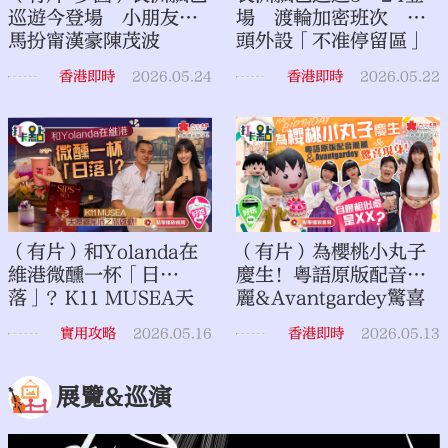
巡遊今登場 小朋友鬼
場 渡輪加密班次 碼
馬扮甯漢豪陳茂波
頭外設「不准停留區」
「中東油王」與言惠知
香港即時
2026.05.24
香港即時
2026.05.22
同台
（有片）和Yolanda在
（有片）為櫻桃小丸子
維港微醺一杯「日
慶生！粵語原版配音麗
落」？K11 MUSEA天
麗&Avantgardey驚喜
際雞尾酒之旅啟動！｜
現身！自曝相似處是
實用攻略
2026.05.16
香港即時
2026.05.13
點妹•打卡點
XX？｜點妹vlog
展覽&巡演