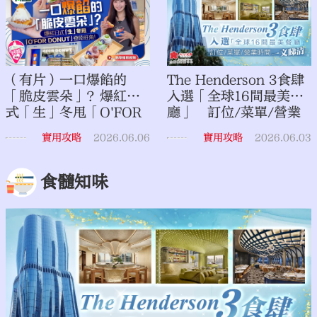
（有片）一口爆餡的
The Henderson 3食肆
「脆皮雲朵」？爆紅日
入選「全球16間最美餐
式「生」冬甩「O'FOR
廳」 訂位/菜單/營業
DONUT 」登陸旺角！
時間一文睇清
實用攻略
2026.06.06
實用攻略
2026.06.03
｜點妹•打卡
食髓知味