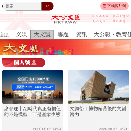
下載客戶端
ina
文娛
大文號
專題
資訊
大公報·教育
席春迎丨AI時代真正有價值
文頴怡｜博物館背後的文創
的不是模型 而是產業生態
潛力
2026.08.07
14:54
2026.08.07
14:53