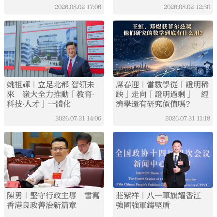
2026.08.02
17:06
2026.08.02
12:30
姚祖輝｜立足北都 智領未
席春迎｜當數學從「證明稀
來 嶺大全力推動「教育‧
缺」走向「證明過剩」 經
科技‧人才」一體化
濟學還有研究價值嗎？
2026.07.31
14:06
2026.07.31
11:18
陳勇｜堅守行政主導 書寫
莊紫祥｜八一軍旗耀香江
香港良政善治新篇章
強國強軍鑄堅盾