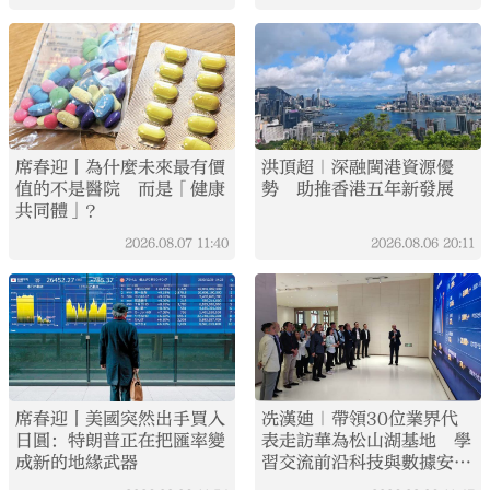
大公文匯
席春迎丨為什麼未來最有價
洪頂超｜深融閩港資源優
值的不是醫院 而是「健康
勢 助推香港五年新發展
共同體」？
2026.08.07
11:40
2026.08.06
20:11
席春迎丨美國突然出手買入
冼漢廸｜帶領30位業界代
日圓：特朗普正在把匯率變
表走訪華為松山湖基地 學
成新的地緣武器
習交流前沿科技與數據安全
經驗