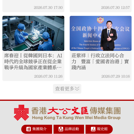
2026.07.30
17:30
2026.07.30
12:57
席春迎丨從韓國到日本：AI
莊紫祥｜行政立法同心合
時代的全球競爭正在從企業
力 豐富「愛國者治港」實
戰爭升級為國家產業體系戰
踐內涵
爭
2026.07.30
11:26
2026.07.29
10:16
查看更多
集團簡介
品牌活動
報史館