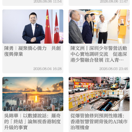
2026.08.06
11:54
2026.08.06
11:47
陳勇｜凝聚僑心僑力 共創
陳文洲丨深圳少年警營活動
復興偉業
中心實地調研交流 促進深
港少警融合發展 注入青春
力量
2026.08.04
16:28
2026.08.03
23:46
吳錦華｜以數據說話：羅奇
從爆管搶修到預測性維護：
的「終結」論無視香港制度
香港智慧管網背後的AI城市
升級的事實
治理機會