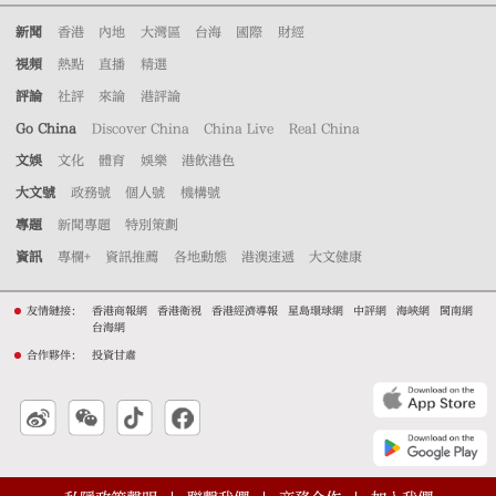
新聞
香港
內地
大灣區
台海
國際
財經
視頻
熱點
直播
精選
評論
社評
來論
港評論
Go China
Discover China
China Live
Real China
文娛
文化
體育
娛樂
港飲港色
大文號
政務號
個人號
機構號
專題
新聞專題
特別策劃
資訊
專欄+
資訊推薦
各地動態
港澳速遞
大文健康
友情鏈接：
香港商報網
香港衛視
香港經濟導報
星島環球網
中評網
海峽網
閩南網
台海網
合作夥伴：
投資甘肅