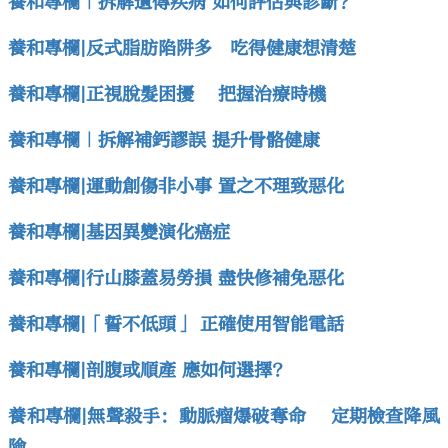
養和專欄｜拆解遺傳疾病 如何評估與診斷？
養和專欄|反式脂肪陷阱多 吃得健康想清楚
養和專欄|正視脫髮困擾 把握治療時機
養和專欄｜拆解補鈣謬誤 提升骨骼健康
養和專欄|運動創傷非小事 置之不理致惡化
養和專欄|基因異變演化癌症
養和專欄|行山膝蓋易勞損 盡快修補免惡化
養和專欄|「誓不低頭」 正確使用智能電話
養和專欄|剖腹或順產 應如何選擇?
養和專欄|無聲殺手：動脈瘤爆破奪命 定期檢查降風
險