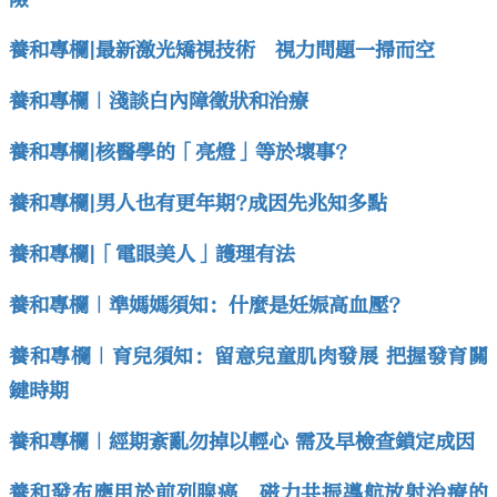
養和專欄|最新激光矯視技術 視力問題一掃而空
養和專欄｜淺談白內障徵狀和治療
養和專欄|核醫學的「亮燈」等於壞事?
養和專欄|男人也有更年期?成因先兆知多點
養和專欄|「電眼美人」護理有法
養和專欄｜準媽媽須知：什麼是妊娠高血壓？
養和專欄｜育兒須知：留意兒童肌肉發展 把握發育關
鍵時期
養和專欄｜經期紊亂勿掉以輕心 需及早檢查鎖定成因
養和發布應用於前列腺癌 磁力共振導航放射治療的