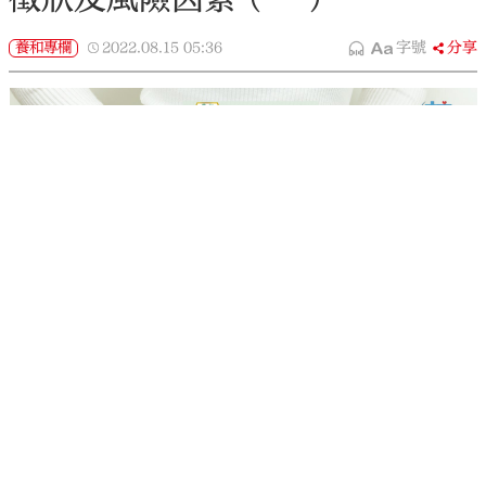
養和專欄
2022.08.15
05:36
字號
分享
婦科癌症種類繁多，大多早期徵狀並不明顯，以致延
誤治療時機。普遍而言，婦科癌症較常見徵狀包括陰
道出血、分泌、痛楚、腹部腫塊等等，建議女士定期