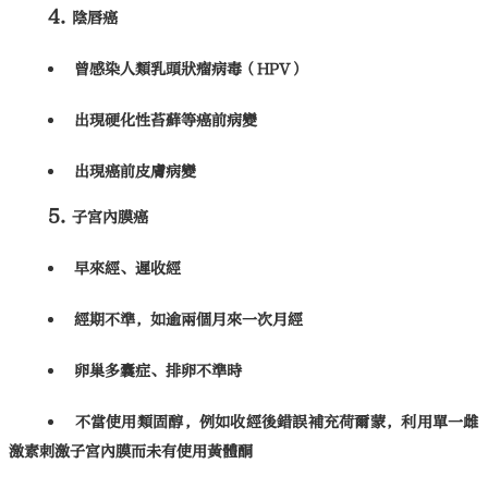
陰唇癌
曾感染人類乳頭狀瘤病毒（HPV）
出現硬化性苔蘚等癌前病變
出現癌前皮膚病變
子宮內膜癌
早來經、遲收經
經期不準，如逾兩個月來一次月經
卵巢多囊症、排卵不準時
不當使用類固醇，例如收經後錯誤補充荷爾蒙，利用單一雌
激素刺激子宮內膜而未有使用黃體酮