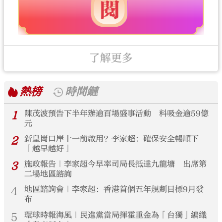
了解更多
熱榜
時間鏈
1
陳茂波預告下半年辦逾百場盛事活動 料吸金逾59億
元
2
新皇崗口岸十一前啟用？李家超：確保安全暢順下
「越早越好」
3
施政報告｜李家超今早率司局長抵達九龍塘 出席第
二場地區諮詢
4
地區諮詢會｜李家超：香港首個五年規劃目標9月發
布
5
環球時報海風｜民進黨當局揮霍重金為「台獨」編織