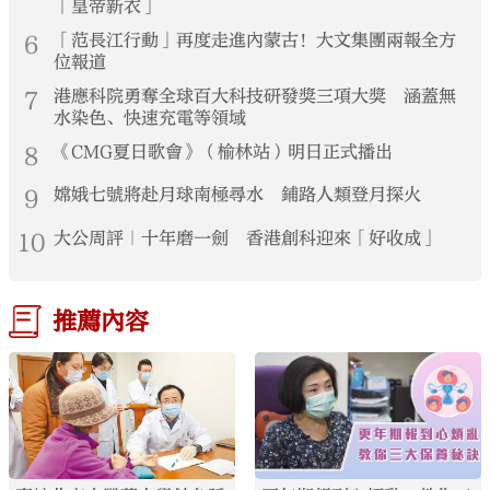
「皇帝新衣」
6
「范長江行動」再度走進內蒙古！大文集團兩報全方
位報道
7
港應科院勇奪全球百大科技研發獎三項大獎 涵蓋無
水染色、快速充電等領域
8
《CMG夏日歌會》（榆林站）明日正式播出
9
嫦娥七號將赴月球南極尋水 鋪路人類登月探火
10
大公周評｜十年磨一劍 香港創科迎來「好收成」
推薦內容