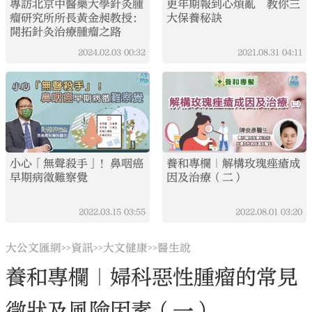
專訪北京中醫藥大學針灸腫
更年期報到心煩亂 教你三
瘤研究所所長黃金昶教授：
大保養秘訣
開拓針灸治療腫瘤之路
2024.02.03
00:32
2021.08.31
04:11
小心「無聲殺手」！鼻咽癌
養和專欄｜解構玫瑰痤瘡成
早期病徵難察覺
因及治療（二）
2022.03.15
03:55
2022.08.01
03:20
大公文匯網
資訊
大文健康
醫生說
>>
>>
>>
養和專欄｜婦科惡性腫瘤的常見
徵狀及風險因素（一）