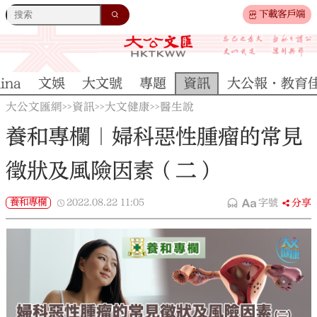
下載客戶端
ina
文娛
大文號
專題
資訊
大公報·教育
大公文匯網
資訊
大文健康
醫生說
>>
>>
>>
養和專欄｜婦科惡性腫瘤的常見
徵狀及風險因素（二）
養和專欄
2022.08.22
11:05
字號
分享