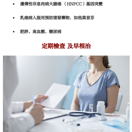
遺傳性非息肉病大腸癌 （HNPCC）基因突變
乳癌病人服用預防復發藥物，如他莫昔芬
肥胖、高血壓、糖尿病
定期檢查 及早根治