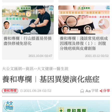
養和專欄｜行山膝蓋易勞損
養和專欄｜淺談常見疤痕成
盡快修補免惡化
因護理及修復（1）：剖腹
分娩疤痕與皮膚創傷
2021.10.04
02:47
2021.10.12
02:52
大公文匯網
資訊
大文健康
醫生說
>>
>>
>>
養和專欄｜基因異變演化癌症
養和專欄
2021.09.28
02:52
字號
分享