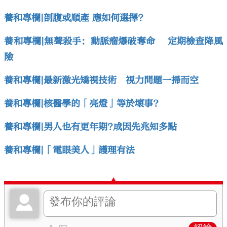
養和專欄|剖腹或順產 應如何選擇?
養和專欄|無聲殺手：動脈瘤爆破奪命 定期檢查降風
險
養和專欄|最新激光矯視技術 視力問題一掃而空
養和專欄|核醫學的「亮燈」等於壞事?
養和專欄|男人也有更年期?成因先兆知多點
養和專欄|「電眼美人」護理有法