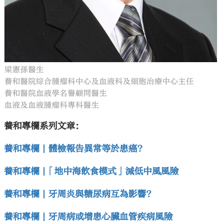
梁憲孫醫生
養和醫院綜合腫瘤科中心及血液科及細胞治療中心主任
養和醫院血液學名譽顧問醫生
血液及血液腫瘤科專科醫生
養和專欄系列文章：
養和專欄 | 體檢報告異常等於患癌?
養和專欄 |「地中海飲食模式」減低中風風險
養和專欄 | 牙周炎與糖尿病互為影響?
養和專欄 | 牙周病或增患心臟血管疾病風險