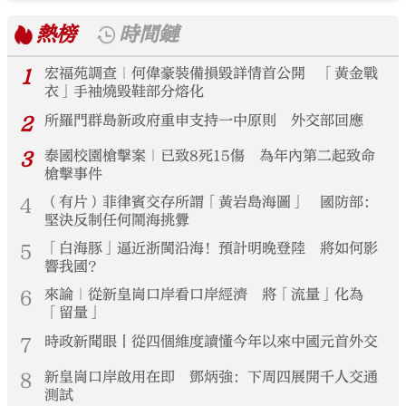
熱榜
時間鏈
1
宏福苑調查｜何偉豪裝備損毀詳情首公開 「黃金戰
衣」手袖燒毀鞋部分熔化
2
所羅門群島新政府重申支持一中原則 外交部回應
3
泰國校園槍擊案｜已致8死15傷 為年內第二起致命
槍擊事件
4
（有片）菲律賓交存所謂「黃岩島海圖」 國防部：
堅決反制任何鬧海挑釁
5
「白海豚」逼近浙閩沿海！預計明晚登陸 將如何影
響我國？
6
來論｜從新皇崗口岸看口岸經濟 將「流量」化為
「留量」
7
時政新聞眼丨從四個維度讀懂今年以來中國元首外交
8
新皇崗口岸啟用在即 鄧炳強：下周四展開千人交通
測試