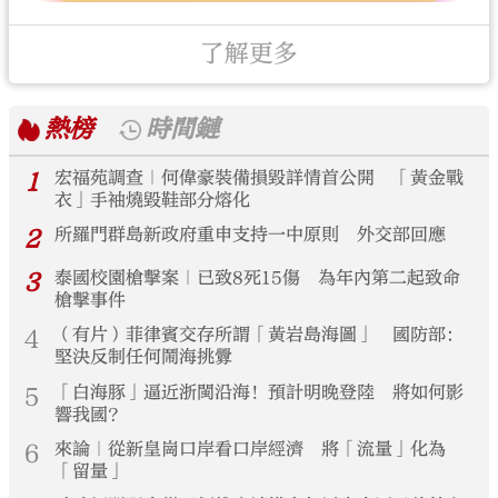
了解更多
熱榜
時間鏈
1
宏福苑調查｜何偉豪裝備損毀詳情首公開 「黃金戰
衣」手袖燒毀鞋部分熔化
2
所羅門群島新政府重申支持一中原則 外交部回應
3
泰國校園槍擊案｜已致8死15傷 為年內第二起致命
槍擊事件
4
（有片）菲律賓交存所謂「黃岩島海圖」 國防部：
堅決反制任何鬧海挑釁
5
「白海豚」逼近浙閩沿海！預計明晚登陸 將如何影
響我國？
6
來論｜從新皇崗口岸看口岸經濟 將「流量」化為
「留量」