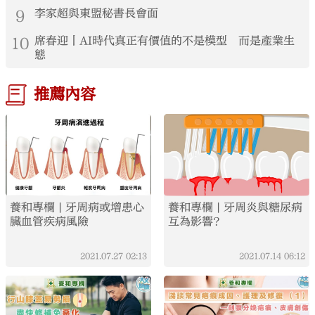
9
李家超與東盟秘書長會面
10
席春迎丨AI時代真正有價值的不是模型 而是產業生
態
推薦內容
養和專欄 | 牙周病或增患心
養和專欄 | 牙周炎與糖尿病
臟血管疾病風險
互為影響？
2021.07.27
02:13
2021.07.14
06:12