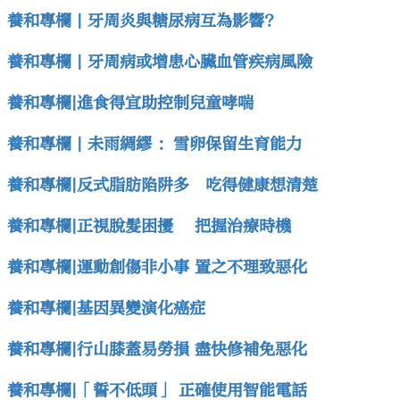
養和專欄 | 牙周炎與糖尿病互為影響?
養和專欄 | 牙周病或增患心臟血管疾病風險
養和專欄|進食得宜助控制兒童哮喘
養和專欄 | 未雨綢繆 ：雪卵保留生育能力
養和專欄|反式脂肪陷阱多 吃得健康想清楚
養和專欄|正視脫髮困擾 把握治療時機
養和專欄|運動創傷非小事 置之不理致惡化
養和專欄|基因異變演化癌症
養和專欄|行山膝蓋易勞損 盡快修補免惡化
養和專欄|「誓不低頭」 正確使用智能電話