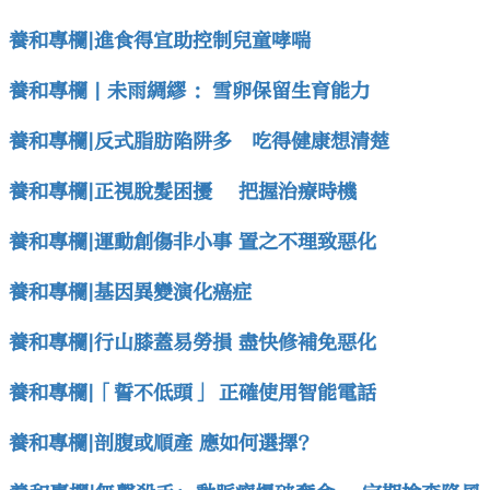
養和專欄|進食得宜助控制兒童哮喘
養和專欄 | 未雨綢繆 ：雪卵保留生育能力
養和專欄|反式脂肪陷阱多 吃得健康想清楚
養和專欄|正視脫髮困擾 把握治療時機
養和專欄|運動創傷非小事 置之不理致惡化
養和專欄|基因異變演化癌症
養和專欄|行山膝蓋易勞損 盡快修補免惡化
養和專欄|「誓不低頭」 正確使用智能電話
養和專欄|剖腹或順產 應如何選擇?