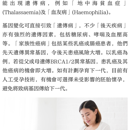
能出現遺傳病，例如「地中海貧血症」
(Thalassaemia)及「血友病」(Haemophilia)。
基因變化可直接引致「遺傳病」，不少「後天疾病」
亦有強烈的遺傳因素，包括糖尿病、哮喘及血壓高
等。「家族性癌病」包括某些乳癌或腸癌患者，他們
先天遺傳異常基因，令後天患癌風險大增。以乳癌為
例，若從父或母遺傳BRCA1/2異常基因，患乳癌及其
他癌病的機會即大增。如有計劃孕育下一代，目前有
人工受孕技術，有機會可選擇未受影響的胚胎懷孕，
避免將致病基因傳給下一代。