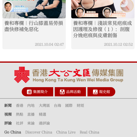
養和專欄｜行山膝蓋易勞損
養和專欄｜淺談常見疤痕成
盡快修補免惡化
因護理及修復（1）：剖腹
分娩疤痕與皮膚創傷
2021.10.04
02:47
2021.10.12
02:52
集團簡介
品牌活動
報史館
新聞
香港
內地
大灣區
台海
國際
財經
視頻
熱點
直播
精選
評論
社評
來論
港評論
Go China
Discover China
China Live
Real China