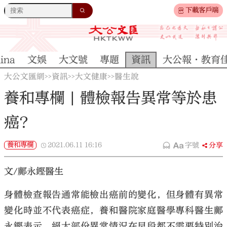
下載客戶端
ina
文娛
大文號
專題
資訊
大公報·教育
大公文匯網
資訊
大文健康
醫生說
>>
>>
>>
養和專欄 | 體檢報告異常等於患
癌?
養和專欄
2021.06.11
16:16
字號
分享
文/鄺永鏗醫生
身體檢查報告通常能檢出癌前的變化，但身體有異常
變化時並不代表癌症，養和醫院家庭醫學專科醫生鄺
永鏗表示，絕大部份異常情況在早段都不需要特別治