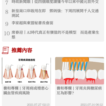
7
時政新聞眼丨從四個維度讀懂今年以來中國元首外交
8
新皇崗口岸啟用在即 鄧炳強：下周四展開千人交通
測試
9
李家超與東盟秘書長會面
10
席春迎丨AI時代真正有價值的不是模型 而是產業生
態
推薦內容
養和專欄 | 牙周病或增患心
養和專欄 | 牙周炎與糖尿病
臟血管疾病風險
互為影響？
2021.07.27
02:13
2021.07.14
06:12