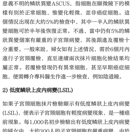
意義不明的鱗狀異變ASCUS，指細胞在顯微鏡下的模
樣有別於正常細胞，惟變化輕微，並非癌症細胞。這
個情況出現在大約5%的檢查中，其中一半人的鱗狀異
變細胞可於半年後恢復正常。不過，當中仍有5%的鱗
狀異變個案有嚴重的子宮頸病變，其後跟進及覆檢十
分重要。一般來說，婦女如有上述情況，需於6個月內
進行子宮頸覆檢，直至連續兩次抹片細胞化檢結果均
屬正常。若覆檢發現仍有異常細胞，甚至早期癌症細
胞，便需轉介專科醫生作進一步檢查，例如陰道鏡。
2) 低度鱗狀上皮內病變(LSIL)
如果子宮頸細胞抹片檢驗顯示有低度鱗狀上皮內病變
(LSIL)，便表示子宮頸細胞有輕度病變現象，是一種癌
前現象。每1,000名初步檢驗出有低度鱗狀上皮內病變
的婦女中，大約300人的子宮頸細胞有嚴重病變。由於