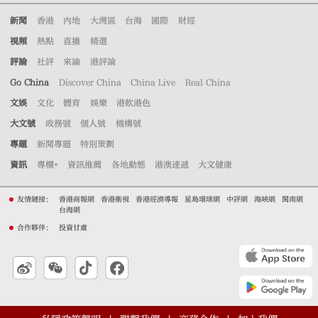
新聞
香港
內地
大灣區
台海
國際
財經
視頻
熱點
直播
精選
評論
社評
來論
港評論
Go China
Discover China
China Live
Real China
文娛
文化
體育
娛樂
港飲港色
大文號
政務號
個人號
機構號
專題
新聞專題
特別策劃
資訊
專欄+
資訊推薦
各地動態
港澳速遞
大文健康
友情鏈接：
香港商報網
香港衛視
香港經濟導報
星島環球網
中評網
海峽網
閩南網
台海網
合作夥伴：
投資甘肅