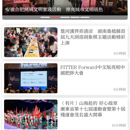
安徽合肥開展文明實踐活動 擦亮城市文明底色
楚河漢界弈清涼 湖南桑植縣首
屆九天洞溶洞象棋主題活動精彩
大公文匯
上演
9小時前
FITTER Forward中文版亮相中
國肥胖大會
9小時前
（有片）山海赴約 好心啟章
廣東省第十七屆運動會暨第十屆
殘運會茂名盛大開幕
10小時前