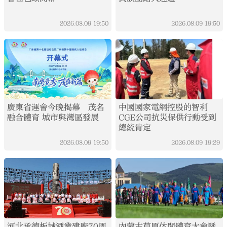
2026.08.09
19:50
2026.08.09
19:50
廣東省運會今晚揭幕 茂名
中國國家電網控股的智利
融合體育 城市與灣區發展
CGE公司抗災保供行動受到
總統肯定
2026.08.09
19:50
2026.08.09
19:29
河北承德板城酒業建廠70周
內蒙古草原休閒體育大會暨