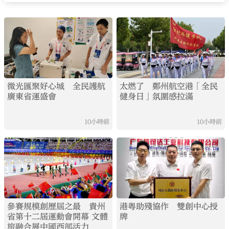
微光匯聚好心城 全民護航
太燃了 鄭州航空港「全民
廣東省運盛會
健身日」氛圍感拉滿
10小時前
10小時前
參賽規模創歷屆之最 貴州
港粵助殘協作 雙創中心授
省第十二屆運動會開幕 文體
牌
旅融合展中國西部活力