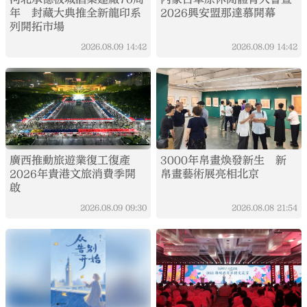
年 封藏大典推全新龍印系
2026興安盟那達慕開幕
列開拓市場
2026.08.09
14:42
2026.08.09
14:42
廣西推動旅遊業復工復產
3000年帛畫煥發新生 新
2026年貴港文旅消費季開
帛畫藝術展亮相北京
啟
2026.08.09
09:30
2026.08.08
21:54