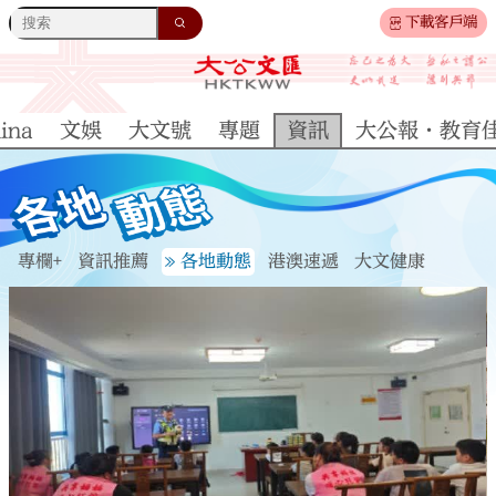
下載客戶端
ina
文娛
大文號
專題
資訊
大公報·教育
專欄+
資訊推薦
各地動態
港澳速遞
大文健康