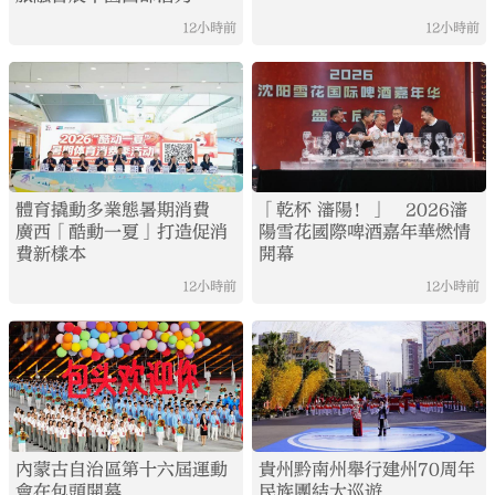
12小時前
12小時前
體育撬動多業態暑期消費
「乾杯 瀋陽！」 2026瀋
廣西「酷動一夏」打造促消
陽雪花國際啤酒嘉年華燃情
費新樣本
開幕
12小時前
12小時前
內蒙古自治區第十六屆運動
貴州黔南州舉行建州70周年
會在包頭開幕
民族團結大巡遊