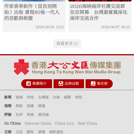
作家香寧新作《從告別開
2026海峽兩岸社團交流節
始》出版 書寫80後一代人
在京開幕 台灣嘉賓冀深化
的悲歡與蛻變
兩岸交流合作
2026.08.08
13:21
2026.08.07
20:10
查看更多
集團簡介
品牌活動
報史館
新聞
香港
內地
大灣區
台海
國際
財經
視頻
熱點
直播
精選
評論
社評
來論
港評論
Go China
Discover China
China Live
Real China
文娛
文化
體育
娛樂
港飲港色