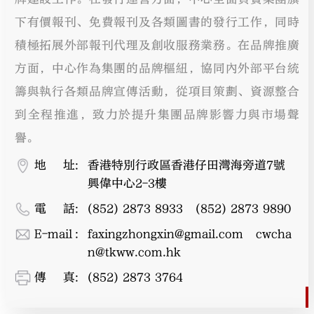
下有價報刊、免費報刊及各類圖書的發行工作，同時
積極拓展外部報刊代理及創收服務業務。在品牌推廣
方面，中心作為集團的品牌樞紐，協同內外部平台統
籌與執行各類品牌宣傳活動，從項目策劃、資源整合
到全程推進，致力於提升集團品牌影響力與市場聲
譽。
地址
:
香港特別行政區香港仔田灣海旁道7號
興偉中心2-3樓
電話
:
(852) 2873 8933   (852) 2873 9890
E-mail
:
faxingzhongxin@gmail.com
cwcha
n@tkww.com.hk
傳真
:
(852) 2873 3764