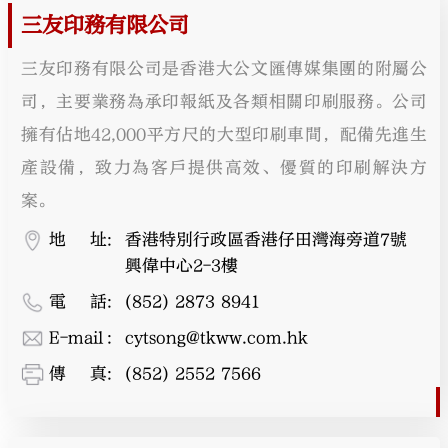
三友印務有限公司
三友印務有限公司是香港大公文匯傳媒集團的附屬公
司，主要業務為承印報紙及各類相關印刷服務。公司
擁有佔地42,000平方尺的大型印刷車間，配備先進生
產設備，致力為客戶提供高效、優質的印刷解決方
案。
地址
:
香港特別行政區香港仔田灣海旁道7號
興偉中心2-3樓
電話
:
(852) 2873 8941
E-mail
:
cytsong@tkww.com.hk
傳真
:
(852) 2552 7566