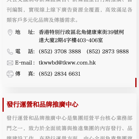
刊編製，實現線上線下廣告資源全覆蓋，高效滿足各
類客戶多元化品牌及傳播需求。
地址
:
香港特別行政區北角健康東街39號柯
達大廈2期4字樓403-406室
大公文匯
電話
:
(852) 3708 3888   (852) 2873 9888
E-mail
:
tkwwbd@tkww.com.hk
傳真
:
(852) 2834 6631
發行運營和品牌推廣中心
發行運營和品牌推廣中心是集團經營平台核心業務部
門之一，致力於全面統籌與推進集團的內容發行、品
牌建設工作。在發行運營方面，中心全面負責集團旗