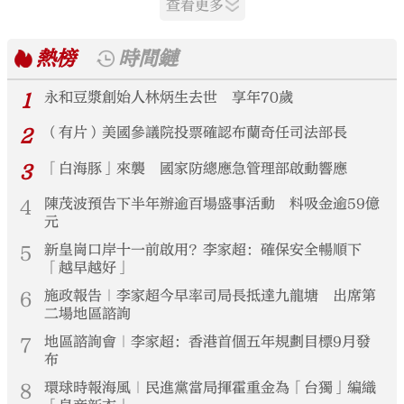
三次沖頂超強颱風、奔襲距離超
查看更多
多帶家人朋友來雲南，深度體驗和
5000公里。這個「馬拉松」耐力型
享受「有一種叫雲南的生活」。
颱風，或成為1951年以來登陸我國
熱榜
時間鏈
的颱風中，生成位置最偏東、奔襲
距離最遠的一個。周末（8月8日至
9日）至下周初，隨着颱風「白海
1
永和豆漿創始人林炳生去世 享年70歲
豚」靠近，華東沿海風雨漸起，上
海、浙江、福建等地將現持續強降
2
（有片）美國參議院投票確認布蘭奇任司法部長
雨。同時，我國大部地區暑熱消
減，華北、江南多地將退出高溫行
3
「白海豚」來襲 國家防總應急管理部啟動響應
列，東北多地早晚時段秋涼漸起。
4
陳茂波預告下半年辦逾百場盛事活動 料吸金逾59億
元
5
新皇崗口岸十一前啟用？李家超：確保安全暢順下
「越早越好」
6
施政報告｜李家超今早率司局長抵達九龍塘 出席第
二場地區諮詢
7
地區諮詢會｜李家超：香港首個五年規劃目標9月發
布
8
環球時報海風｜民進黨當局揮霍重金為「台獨」編織