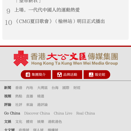
「皇帝新衣」
9
上場，一代代中國人的運動熱愛
10
《CMG夏日歌會》（榆林站）明日正式播出
集團簡介
品牌活動
報史館
新聞
香港
內地
大灣區
台海
國際
財經
視頻
熱點
直播
精選
評論
社評
來論
港評論
Go China
Discover China
China Live
Real China
文娛
文化
體育
娛樂
港飲港色
大文號
政務號
個人號
機構號