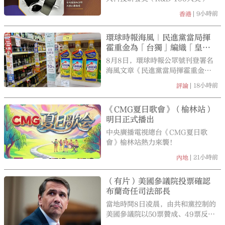
球航天事業發展。
2026年度評選結果近日揭曉，香港
9小時前
香港
創下佳績，共有9個項目入圍、4個
項目獲選為本年R&D 100大獎優勝
環球時報海風｜民進黨當局揮
者。
霍重金為「台獨」編織「皇帝
新衣」
8月8日，環球時報公眾號刊登署名
海風文章《民進黨當局揮霍重金為
「台獨」編織「皇帝新衣」》指
18小時前
評論
出，「皇帝的新衣」，最可笑的地
方就是明明什麼都沒有，卻偏偏要
《CMG夏日歌會》（榆林站）
所有人一起假裝看見了。
明日正式播出
中央廣播電視總台《CMG夏日歌
會》榆林站熱力來襲！
21小時前
內地
（有片）美國參議院投票確認
布蘭奇任司法部長
當地時間8日凌晨，由共和黨控制的
美國參議院以50票贊成、49票反對
的投票結果，確認托德·布蘭奇