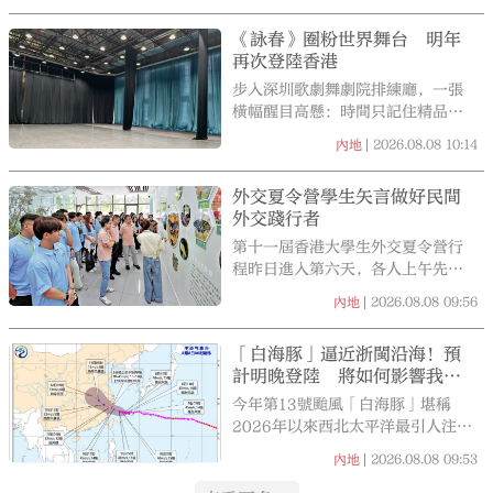
第一季的升幅為5.9%，成績亮眼。
《詠春》圈粉世界舞台 明年
再次登陸香港
步入深圳歌劇舞劇院排練廳，一張
橫幅醒目高懸：時間只記住精品，
藝術只承認一流。這張橫幅見證了
2026.08.08
10:14
內地
主演們反覆打磨《詠春》裏的
「攤、膀、伏」動作，每一次出拳
外交夏令營學生矢言做好民間
的力度、每一次轉身的弧度，連同
外交踐行者
地面上被舞者鞋底磨出的淺痕，都
成了這部舞劇三年磨一劍的生動註
第十一屆香港大學生外交夏令營行
腳。
程昨日進入第六天，各人上午先後
參觀了雲南金平縣蝴蝶館及金平民
2026.08.08
09:56
內地
族博物館後完成金平行程，並於下
午前往昆明出席與雲南省港澳辦交
「白海豚」逼近浙閩沿海！預
流活動。雲南省港澳辦主任楊紹成
計明晚登陸 將如何影響我
在交流活動上致辭時表示，雲南是
國？
文化多彩之地，國家的56個民族
今年第13號颱風「白海豚」堪稱
中，有26個在雲南世居，是中華民
2026年以來西北太平洋最引人注目
族、中華文化非常重要的組成部
的颱風——生成於西北太平洋東部
2026.08.08
09:53
內地
分，並正按照高質量發展的方向努
邊緣、海上持續活動超260小時、
力前進、加快建設，歡迎大家今後