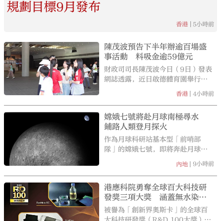
規劃目標9月發布
前
5小時前
香港
陳茂波預告下半年辦逾百場盛
事活動 料吸金逾59億元
大公文匯
財政司司長陳茂波今日（9日）發表
網誌透露，近日啟德體育園舉行的
三場球賽共吸引超過12萬名觀眾入
4小時前
香港
場，門票收入預計超過1.8億元。他
亦預告，下半年本港將舉辦超過100
嫦娥七號將赴月球南極尋水
項盛事活動，吸引逾185萬旅客參
鋪路人類登月探火
加，帶來約59億元消費額。
作為月球科研站基本型「前哨部
隊」的嫦娥七號，即將奔赴月球南
極尋找水冰，以繞、落、巡、飛躍
9小時前
內地
等綜合探測方式勘察環境和資源，
並開展國際合作。若嫦七在月球南
港應科院勇奪全球百大科技研
極找到水冰存在證據，將有助解決
發獎三項大獎 涵蓋無水染
載人登月水源問題，為後續國際月
色、快速充電等領域
球科研站建設和登陸火星任務提供
被譽為「創新界奧斯卡」的全球百
技術支撐，以「中國方案」驅動全
大科技研發獎（R&D 100大獎）