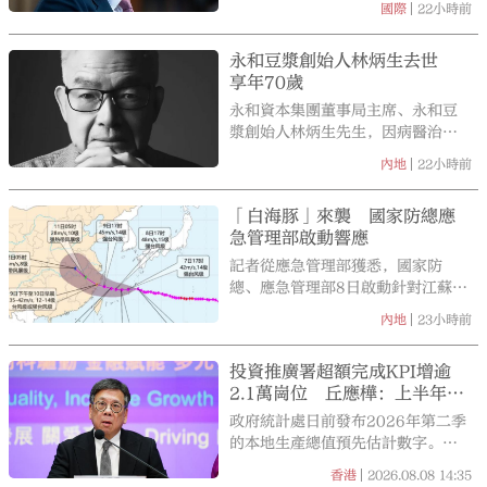
22小時前
國際
（Todd Wallace Blanche）擔任司
法部長。
永和豆漿創始人林炳生去世
享年70歲
永和資本集團董事局主席、永和豆
漿創始人林炳生先生，因病醫治無
效，不幸於2026年8月7日在台北逝
22小時前
內地
世，享年70歲。
「白海豚」來襲 國家防總應
急管理部啟動響應
記者從應急管理部獲悉，國家防
總、應急管理部8日啟動針對江蘇、
安徽的防汛防颱風四級應急響應,維
23小時前
內地
持針對浙江、福建的防汛防颱風三
級應急響應以及針對黑龍江的防汛
投資推廣署超額完成KPI增逾
四級應急響應，派出工作組正在浙
2.1萬崗位 丘應樺：上半年吸
江、福建協助指導防汛防颱風工
資逾500億
作。
政府統計處日前發布2026年第二季
的本地生產總值預先估計數字。根
據預先估計數字，第二季本地生產
2026.08.08
14:35
香港
總值較上年同期實質上升4.3%，而