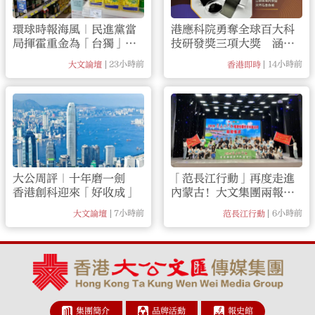
環球時報海風｜民進黨當
港應科院勇奪全球百大科
局揮霍重金為「台獨」編
技研發獎三項大獎 涵蓋
織「皇帝新衣」
無水染色、快速充電等領
23小時前
14小時前
大文論壇
香港即時
域
大公周評｜十年磨一劍
「范長江行動」再度走進
香港創科迎來「好收成」
內蒙古！大文集團兩報全
方位報道
7小時前
6小時前
大文論壇
范長江行動
集團簡介
品牌活動
報史館