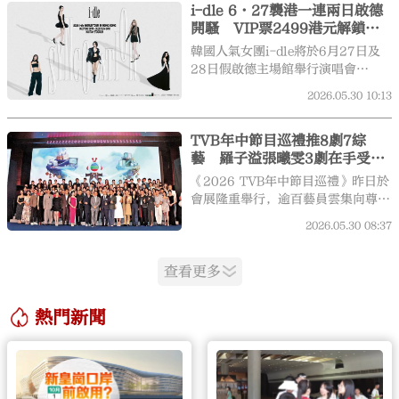
i-dle 6·27襲港一連兩日啟德
國民畢業盛典，首次落地廣州，為畢
開騷 VIP票2499港元解鎖演
業季注入全新的灣區活力。
前綵排（附連結）
韓國人氣女團i-dle將於6月27日及
28日假啟德主場館舉行演唱會
「2026 i-dle WORLD TOUR
2026.05.30
10:13
[Syncopation] IN HONG
KONG」。
TVB年中節目巡禮推8劇7綜
藝 羅子溢張曦雯3劇在手受力
捧
《2026 TVB年中節目巡禮》昨日於
會展隆重舉行，逾百藝員雲集向尊貴
客戶推介下半年精彩節目，並以
2026.05.30
08:37
TVB「唔止電視咁簡單」為主題。
查看更多
熱門新聞