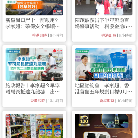
新皇崗口岸十一前啟用？
陳茂波預告下半年辦逾百
李家超：確保安全暢順下
場盛事活動 料吸金逾59
「越早越好」
億元
8小時前
9小時前
香港即時
香港即時
施政報告｜李家超今早率
地區諮詢會｜李家超：香
司局長抵達九龍塘 出席
港首個五年規劃目標9月發
第二場地區諮詢
布
13小時前
10小時前
香港即時
香港即時