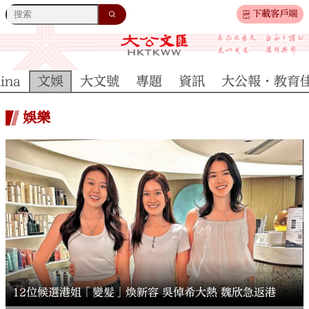
下載客戶端
ina
文娛
大文號
專題
資訊
大公報·教育
娛樂
12位候選港姐「變髮」煥新容 吳倬希大熱 魏欣急返港