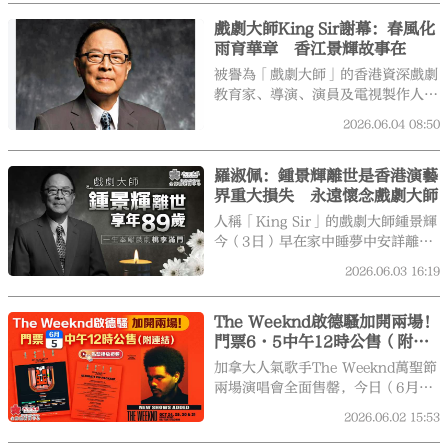
州節」，定於6月5日至9日在香港會
戲劇大師King Sir謝幕：春風化
議展覽中心舉行。
雨育華章 香江景輝故事在
被譽為「戲劇大師」的香港資深戲劇
教育家、導演、演員及電視製作人鍾
景輝（King Sir）昨日（6月3日）
2026.06.04
08:50
逝世，享年89歲。鍾景輝縱橫舞台
及影視界逾半世紀，一生致力推動香
羅淑佩：鍾景輝離世是香港演藝
港表演藝術，是香港戲劇史上不可或
界重大損失 永遠懷念戲劇大師
缺的名字。他曾先後執導及參演超過
一百部戲劇，開創以粵語演出荒誕劇
人稱「King Sir」的戲劇大師鍾景輝
及百老匯歌舞劇之先河；一生無子
今（3日）早在家中睡夢中安詳離
嗣，卻培育出眾多獨當一面的演藝界
世，享年89歲，其侄兒今日沉痛向
2026.06.03
16:19
棟樑，桃李滿門，學生包括劉青雲、
大眾宣布伯父鍾景輝離世的消息。文
謝君豪、傅月美、張達明、彭秀慧、
化體育及旅遊局局長羅淑佩對鍾景輝
王祖藍等。
The Weeknd啟德騷加開兩場！
辭世表示哀悼，並向他的家人致以深
門票6·5中午12時公售（附連
切慰問。
結）
加拿大人氣歌手The Weeknd萬聖節
兩場演唱會全面售罄，今日（6月2
日）主辦方宣布，將於10月24日至
2026.06.02
15:53
25日加開兩場，藝人官網優先訂票