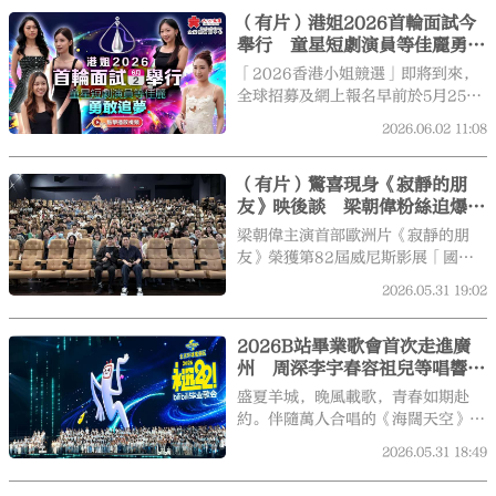
將於6月4日中午12點準時開售，公
（有片）港姐2026首輪面試今
開發售則定於6月5日中午12時！
舉行 童星短劇演員等佳麗勇敢
追夢
「2026香港小姐競選」即將到來，
全球招募及網上報名早前於5月25日
截止。今年大會以「敢·至完美」為
2026.06.02
11:08
招募主題，希望參選佳麗勇於接受挑
戰，敢於展現真我。比賽今日（6月
（有片）驚喜現身《寂靜的朋
2日）展開首輪面試，多位參賽佳麗
友》映後談 梁朝偉粉絲迫爆戲
現身電視城。
院
梁朝偉主演首部歐洲片《寂靜的朋
友》榮獲第82屆威尼斯影展「國際
影評人聯盟獎」，日前他出席第50
2026.05.31
19:02
屆香港國際電影節首映後，再次現身
特別放映場的深度映後談。消息一
2026B站畢業歌會首次走進廣
出，門票即被秒殺，全場爆滿。放映
州 周深李宇春容祖兒等唱響青
結束，掌聲雷動，梁朝偉與資深影評
春序曲
人紀陶展開長達1小時的對談，分享
盛夏羊城，晚風載歌，青春如期赴
幕後點滴。
約。伴隨萬人合唱的《海闊天空》溫
柔收尾，《永遠22！2026bilibili
2026.05.31
18:49
畢業歌會》創造了屬於大灣區的獨家
記憶。這檔陪伴眾多高校青年六年的