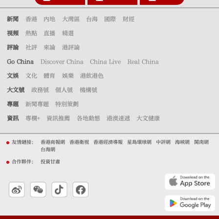
新聞
香港
內地
大灣區
台海
國際
財經
視頻
熱點
直播
精選
評論
社評
來論
港評論
Go China
Discover China
China Live
Real China
文娛
文化
體育
娛樂
港飲港色
大文號
政務號
個人號
機構號
專題
新聞專題
特別策劃
資訊
專欄+
資訊推薦
各地動態
港澳速遞
大文健康
友情鏈接：
香港商報網
香港衛視
香港經濟導報
星島環球網
中評網
海峽網
閩南網
台海網
合作夥伴：
投資甘肅