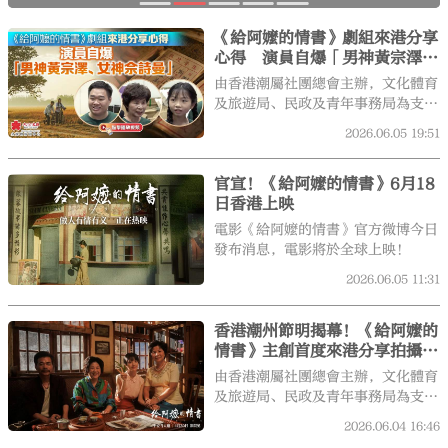
《給阿嬤的情書》劇組來港分享
心得 演員自爆「男神黃宗澤、
女神佘詩曼」
由香港潮屬社團總會主辦，文化體育
及旅遊局、民政及青年事務局為支持
機構，粵東四市海外聯誼會、潮州市
大公文匯
2026.06.05
19:51
公共外交協會合辦的第五屆「香港潮
州節」，今日（5日）起一連5天在
官宣！《給阿嬤的情書》6月18
香港會議展覽中心舉行。活動更特邀
日香港上映
《給阿嬤的情書》的3位主創演員到
場，分享拍攝期間的難忘經歷與趣
電影《給阿嬤的情書》官方微博今日
事，在港引爆「阿嬤」狂熱。
發布消息，電影將於全球上映！
2026.06.05
11:31
香港潮州節明揭幕！《給阿嬤的
情書》主創首度來港分享拍攝趣
事
由香港潮屬社團總會主辦，文化體育
及旅遊局、民政及青年事務局為支持
機構，粵東四市海外聯誼會、潮州市
2026.06.04
16:46
公共外交協會合辦的第五屆「香港潮