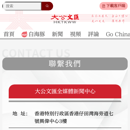
下載客戶端
首頁
白海豚
新聞
視頻
評論
Go Chin
聯繫我們
大公文匯全媒體新聞中心
地址
：
香港特別行政區香港仔田灣海旁道七
號興偉中心3樓