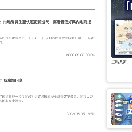
董煜：內地消費生產快速更新迭代 冀港青更好與內地對接
務副院長董煜表示，「十五五」 規劃港澳專章層級大幅躍升，為香
向。
2026.08.05
22:04
三颱共舞！
？商務部回應
打印複印辦公設備發起對外貿易國家安全調查答記者問。發言人表
易國家安全調查。
2026.08.05
16:51