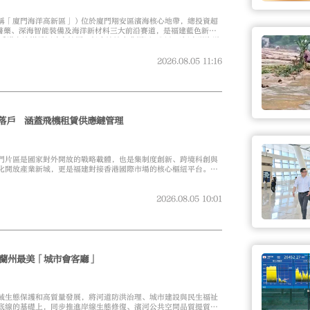
稱「廈門海洋高新區」）位於廈門翔安區濱海核心地帶，總投資超
物醫藥、深海智能裝備及海洋新材料三大前沿賽道，是福建藍色新質
，香港主流媒體福建參訪團一行走訪該產業園區，深入了解廈門海洋
2026.08.05
11:16
企落戶 涵蓋飛機租賃供應鏈管理
門片區是國家對外開放的戰略載體，也是集制度創新、跨境科創與
化開放產業新城，更是福建對接香港國際市場的核心樞紐平台。8
團一行走進廈門自貿片區，近距離感受這裏的創新活力。
2026.08.05
10:01
蘭州最美「城市會客廳」
域生態保護和高質量發展，將河道防洪治理、城市建設與民生福祉
底線的基礎上，同步推進岸線生態修復、濱河公共空間品質提質增