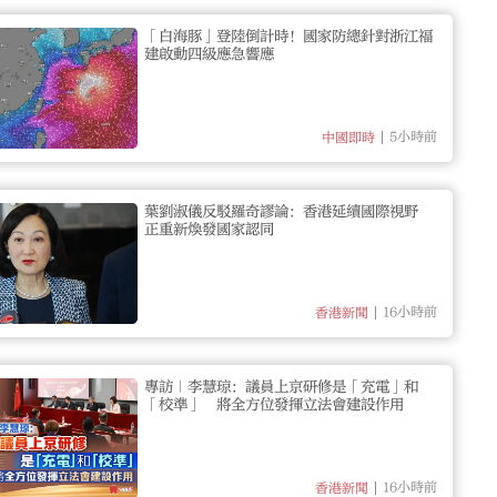
「白海豚」登陸倒計時！國家防總針對浙江福
建啟動四級應急響應
5小時前
中國即時
葉劉淑儀反駁羅奇謬論：香港延續國際視野
正重新煥發國家認同
16小時前
香港新聞
專訪｜李慧琼：議員上京研修是「充電」和
「校準」 將全方位發揮立法會建設作用
16小時前
香港新聞