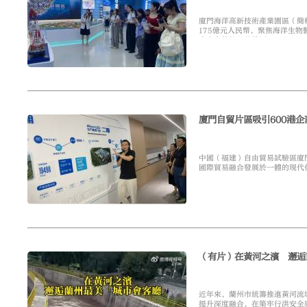
廈門海洋高新技術產業園區（簡
175億元人民幣，聚焦海洋生
生產力的核心承載區。8月4日
經濟的發展現狀。
廈門自貿片區吸引600港
中國（福建）自由貿易試驗區廈
國際貿易融合發展於一體的現代
月3日，香港主流媒體福建參訪
（有片）在黃河之濱 邂逅
近年來，蘭州市統籌推進黃河流
提升深度融合，在築牢行洪安全