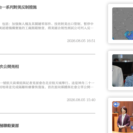
台一系列對美反制措施
，包括：加強無人機及其關鍵零部件、技術對美出口管制，暫停中
美認證機構實施的工廠跟蹤檢查，將美國合規性測試公司列入反制
發起對外貿易國家安全調查，將6家美國實體列入反制清單等。
2026.08.05
16:51
次公開亮相
十一號航天員乘組與記者見面會在北京航天城舉行。這是神舟二十一
回地球並完成隔離和療養恢復後，首次面向媒體與社會公眾公開亮
2026.08.05
15:40
極聯動資源