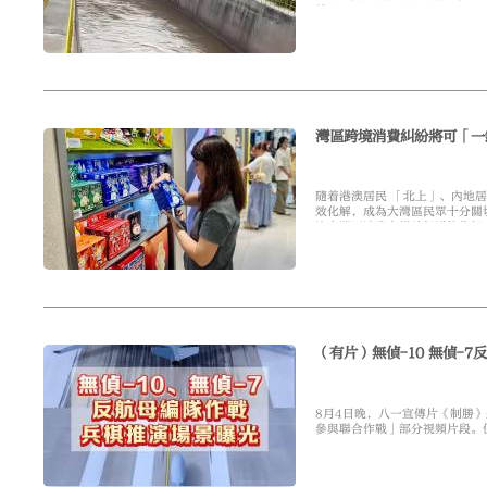
效。
灣區跨境消費糾紛將可「一
隨着港澳居民 「北上」、內地居
效化解，成為大灣區民眾十分關
澳大灣區消費者權益保護協作規
省消委會相關負責人表示，新規
可在糾紛發生地或是居住地，通
境奔波之苦。
（有片）無偵-10 無偵-
8月4日晚，八一宣傳片《制勝
參與聯合作戰」部分視頻片段。值
反航母作戰的兵棋推演場景。