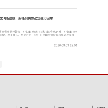
放明晰信號 對任何挑釁必定強力回擊
局發布航行警告，8月3日至8月7日每日5時至24時，8月8日7時
事訓練，禁止駛入。在此之前，8月1日中國海警位黃岩島附近海域組
部戰區亦在位黃岩島領海、領空和周邊海空域組織海空聯合演訓；
、為期一連五日的南海軍事訓練分屬不同演訓安排。
2026.08.03
22:07