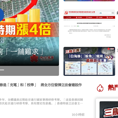
目前「一舖難求」
大公文匯
修是「充電」和「校準」 將全方位發揮立法會建設作
熱
半年，全體議員近期赴京進行國家事務研修考察。「這是香港回歸
首次赴京進行研修考察，具有歷史性意義。」香港特區立法會主席
16小時前