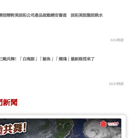
網信辦對美派拓公司產品啟動網安審查 派拓美股盤前跳水
6小時前
三颱共舞！「白海豚」「鯨魚」「燦鴻」最新路徑來了
16小時前
門新聞