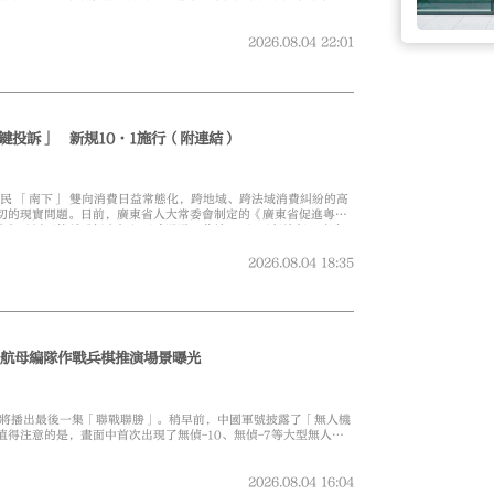
2026.08.04
22:01
鍵投訴」 新規10·1施行（附連結）
民 「南下」 雙向消費日益常態化，跨地域、跨法域消費糾紛的高
切的現實問題。日前，廣東省人大常委會制定的《廣東省促進粵港
定》（以下簡稱《規定》）正式通過，將於10月1日起施行。廣東
落地後，不管是內地居民赴港澳消費，還是港澳居民北上消費，均
過粵港澳大灣區消費投訴轉辦平台一鍵提交維權訴求，免去跨城跨
2026.08.04
18:35
7反航母編隊作戰兵棋推演場景曝光
》將播出最後一集「聯戰聯勝」。稍早前，中國軍號披露了「無人機
得注意的是，畫面中首次出現了無偵-10、無偵-7等大型無人機
2026.08.04
16:04