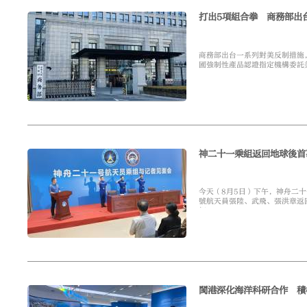
打出5項組合拳 商務部出
商務部出台一系列對美反制措施
國強制性產品認證指定機構委託
清單，對進口打印複印辦公設備
神二十一乘組返回地球後首
今天（8月5日）下午，神舟二
號航天員張陸、武飛、張洪章返
相。
閩港深化海洋科研合作 積