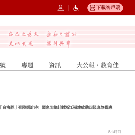
下載客戶端
號
專題
資訊
大公報·教育佳
「白海豚」登陸倒計時！國家防總針對浙江福建啟動四級應急響應
5小時前