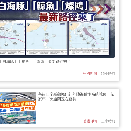
「白海豚」「鯨魚」「燦鴻」最新路徑來了
16小時前
中國新聞
皇崗口岸新動態！紅外體溫偵測系統就位 私
家車一次過關五方查驗
11小時前
香港即時