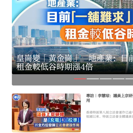
皇崗變「黃金崗」 地產業：
租金較低谷時期漲4倍
專訪｜李慧琼：議員上京研
用
香港特區第八屆立法會運作已逾
祖國以來，特區立法會全體議員
李慧琼日前受訪表示。