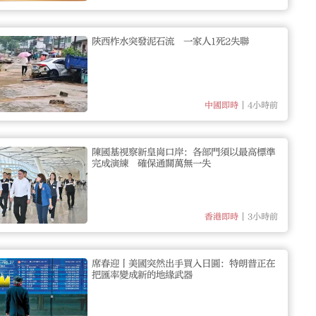
陝西柞水突發泥石流 一家人1死2失聯
4小時前
中國即時
陳國基視察新皇崗口岸：各部門須以最高標準
完成演練 確保通關萬無一失
3小時前
香港即時
席春迎丨美國突然出手買入日圓：特朗普正在
把匯率變成新的地緣武器