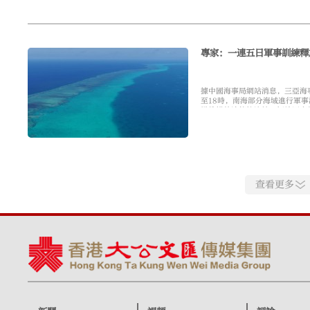
專家：一連五日軍事訓練釋
據中國海事局網站消息，三亞海事
至18時，南海部分海域進行軍
織維權執法管控演練，解放軍南
上述黃岩島演訓與8月3日開啟
查看更多