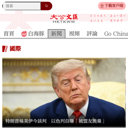
下載客戶端
首頁
白海豚
新聞
視頻
評論
Go Chin
國際
（有片）世界盃｜特朗普為冠軍頒獎後未按慣例退場 恩
芬天奴上前提醒