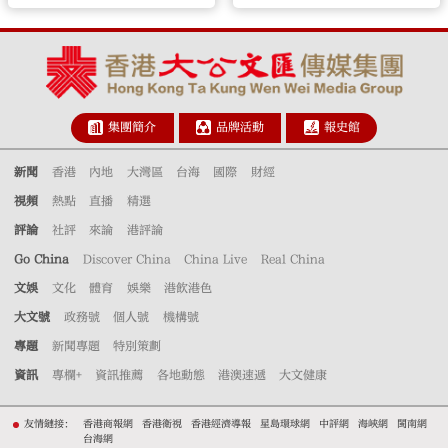
集團簡介
品牌活動
報史館
新聞
香港
內地
大灣區
台海
國際
財經
視頻
熱點
直播
精選
評論
社評
來論
港評論
Go China
Discover China
China Live
Real China
文娛
文化
體育
娛樂
港飲港色
大文號
政務號
個人號
機構號
專題
新聞專題
特別策劃
資訊
專欄+
資訊推薦
各地動態
港澳速遞
大文健康
友情鏈接：
香港商報網
香港衛視
香港經濟導報
星島環球網
中評網
海峽網
閩南網
台海網