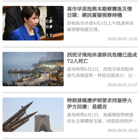
高市早苗抵熊本勘察震後災情
日媒：網民質疑視察時機
首相高市早苗8月3日上午抵達熊本
縣視察地震災情。
2026.08.03
15:25
西班牙飛地休達移民危機已造成
72人死亡
當地時間8月2日，西班牙政府駐休
達代表佩雷斯·特里亞諾表示，近期
發生在休達的大規模非法移民越境事
2026.08.02
21:47
件已造成72人死亡。
特朗普稱應伊朗要求同意停火
伊方回應：是謊言
當地時間8月1日，美國總統特朗普
在社交媒體發文稱，同意取消對伊朗
的打擊，原因是伊朗以及其他中東國
2026.08.02
20:10
家「請求美方暫緩發動襲擊」。不