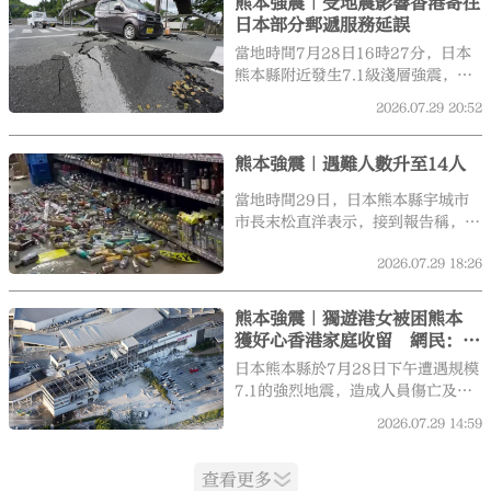
熊本強震｜受地震影響香港寄往
人。
日本部分郵遞服務延誤
當地時間7月28日16時27分，日本
熊本縣附近發生7.1級淺層強震，震
源深度僅10公里，最大震感为震度
2026.07.29
20:52
7，強震對周邊區域基礎設施造成嚴
重損毀。受此次地震連鎖影響，香港
熊本強震｜遇難人數升至14人
郵政於7月29日發布通告，確認香港
寄往日本指定郵編區域的郵遞派遞服
當地時間29日，日本熊本縣宇城市
務出現延誤。
市長末松直洋表示，接到報告稱，該
市市內有兩名男性因前一日發生的地
2026.07.29
18:26
震死亡。至此，此次地震遇難人數升
至14人。
熊本強震｜獨遊港女被困熊本
獲好心香港家庭收留 網民：港
人守望相助
日本熊本縣於7月28日下午遭遇規模
7.1的強烈地震，造成人員傷亡及大
量損毀情況。有獨遊熊本的港女親歷
2026.07.29
14:59
劇震一刻，更因原定即日往返而被困
當地，幸獲善良的香港家庭仗義相
查看更多
助，讓她在異鄉的驚恐中「感受到