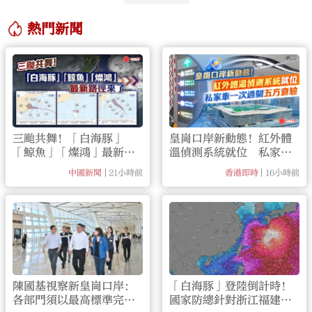
愛」。
熱門新聞
三颱共舞！「白海豚」
皇崗口岸新動態！紅外體
「鯨魚」「燦鴻」最新路
溫偵測系統就位 私家車
徑來了
一次過關五方查驗
21小時前
16小時前
中國新聞
香港即時
陳國基視察新皇崗口岸：
「白海豚」登陸倒計時！
各部門須以最高標準完成
國家防總針對浙江福建啟