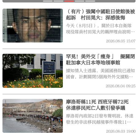
（有片）強闖中國駐日使館後被
起訴 村田晃大：深感後悔
今天（8月5日），關於日本自衛隊
現役隊員村田晃大的羈押理由說明程
序在東京地方法院進行。村田晃大
大公文匯
2026.08.05
15:07
稱，對自己的行為深感後悔。
罕見！美外交「瘦身」 擬關閉
駐加拿大日本等地領事館
據知情人士透露，美國國務院已通知
國會，計劃關閉5個海外外交據點，
包括加拿大、日本、印尼等地的領事
2026.08.04
09:25
館，屬近年罕見、非因特定地緣事件
而主動縮減全球外交足跡的舉措。
摩洛哥稱11死 西班牙稱72死
休達移民死亡人數引發爭議
摩洛哥內政部2日發布聲明說，休達
發生的非法移民越境事件導致11人
死亡。
2026.08.03
19:00