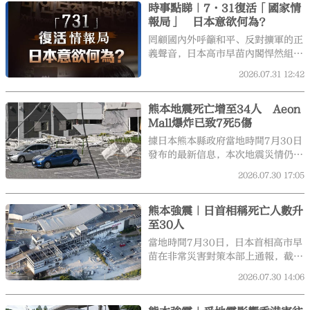
時事點睇｜7·31復活「國家情
報局」 日本意欲何為？
罔顧國內外呼籲和平、反對擴軍的正
義聲音，日本高市早苗內閣悍然組建
國家情報局，並特意將日期選在7月
2026.07.31
12:42
31日。這無異於是對地區和平的公
然挑釁，無異於是為軍國主義招魂。
熊本地震死亡增至34人 Aeon
Mall爆炸已致7死5傷
據日本熊本縣政府當地時間7月30日
發布的最新信息，本次地震災情仍在
統計中。截至目前，熊本縣已確認死
2026.07.30
17:05
亡人數達34人，其中包括正在調查
是否與此次災害直接相關的人員。
熊本強震｜日首相稱死亡人數升
至30人
當地時間7月30日，日本首相高市早
苗在非常災害對策本部上通報，截至
當地時間30日中午12時30分，包括
2026.07.30
14:06
正在調查的是否與災害有關聯死亡案
例在內，熊本地震死亡人數升至30