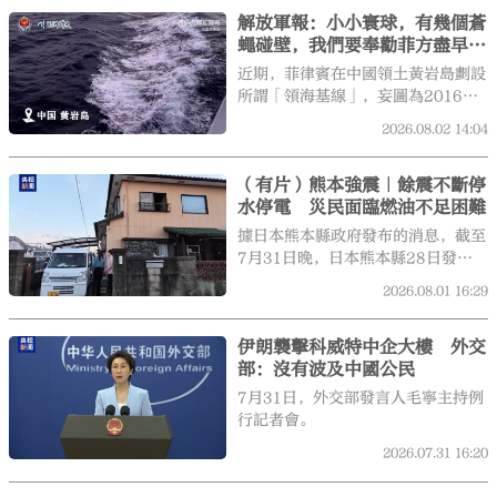
過，伊朗媒體其後援引伊軍方官員的
解放軍報：小小寰球，有幾個蒼
話表示，特朗普稱伊朗要求停止攻擊
蠅碰壁，我們要奉勸菲方盡早迷
是「一個新的謊言」。
途知返
近期，菲律賓在中國領土黃岩島劃設
所謂「領海基線」，妄圖為2016年
那場非法仲裁「續命」，並掀起新一
2026.08.02
14:04
輪煽宣炒作。
（有片）熊本強震｜餘震不斷停
水停電 災民面臨燃油不足困難
據日本熊本縣政府發布的消息，截至
7月31日晚，日本熊本縣28日發生
的強震已經造成36人死亡，近萬民
2026.08.01
16:29
眾避難。目前，受災地區供水、供電
基礎設施仍未完全恢復，餘震持續不
伊朗襲擊科威特中企大樓 外交
斷，不少災民至今不敢返回家中，只
部：沒有波及中國公民
能在避難所或車內過夜。
7月31日，外交部發言人毛寧主持例
行記者會。
2026.07.31
16:20