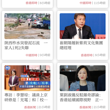
演練 確保通關萬無一失
動四級應急響應
8小時前
11小時前
香港即時
中國即時
陝西柞水突發泥石流 一
崔朝陽履新紫荊文化集團
家人1死2失聯
總經理
9小時前
8小時前
中國即時
香港即時
專訪｜李慧琼：議員上京
葉劉淑儀反駁羅奇謬論：
研修是「充電」和「校
香港延續國際視野 正重
準」 將全方位發揮立法
新煥發國家認同
21小時前
21小時前
香港新聞
香港新聞
會建設作用