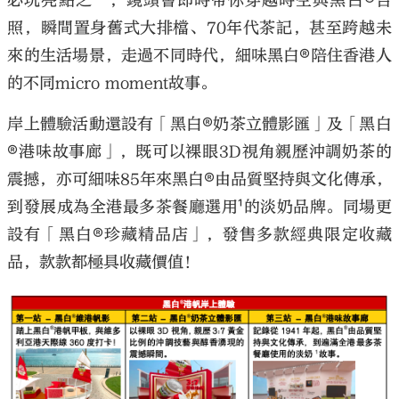
必玩亮點之一，鏡頭會即時帶你穿越時空與黑白®合
照，瞬間置身舊式大排檔、70年代茶記，甚至跨越未
來的生活場景，走過不同時代，細味黑白®陪住香港人
的不同micro moment故事。
岸上體驗活動還設有「黑白®奶茶立體影匯」及「黑白
®港味故事廊」，既可以裸眼3D視角親歷沖調奶茶的
震撼，亦可細味85年來黑白®由品質堅持與文化傳承，
到發展成為全港最多茶餐廳選用¹的淡奶品牌。同場更
設有「黑白®珍藏精品店」，發售多款經典限定收藏
品，款款都極具收藏價值！