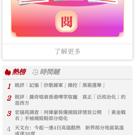
了解更多
熱榜
時間鏈
1
銳評｜記協「炒散雜軍」操控「黑箱選舉」
2
銳評｜羅奇唱衰香港嘩眾取寵 真正「泛政治化」的
是西方
3
宏福苑調查｜何偉豪裝備損毀詳情首公開 「黃金戰
衣」手袖燒毀鞋部分熔化
4
天文台：今起一連4日高溫酷熱 新界部分地區氣溫
或達36度