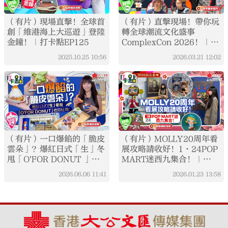
（有片）現場直擊！全球首
（有片）直擊現場！帶你玩
創「維港海上大巡遊」登陸
轉全球潮流文化盛事
金鐘！｜打卡點EP125
ComplexCon 2026！｜香
港藝術三月系列｜打卡點
2025.10.25
10:56
2026.03.21
12:02
EP152
（有片）一口爆餡的「脆皮
（有片）MOLLY20周年看
雲朵」？爆紅日式「生」冬
展攻略請收好！1·24POP
甩「O'FOR DONUT 」登
MART迷西九集合！｜
陸旺角！｜點妹•打卡
2026新春系列｜打卡點
2026.06.06
11:41
2026.01.23
13:58
EP143