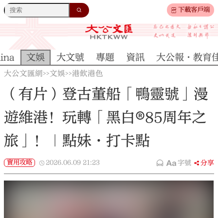
下載客戶端
ina
文娛
大文號
專題
資訊
大公報·教育
大公文匯網
文娛
港飲港色
>>
>>
（有片）登古董船「鴨靈號」漫
遊維港！玩轉「黑白®85周年之
旅」！｜點妹•打卡點
實用攻略
2026.06.09
21:23
字號
分享