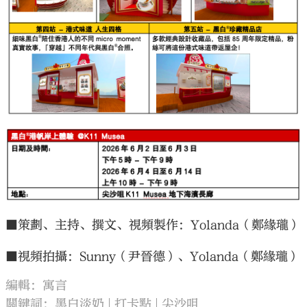
■策劃、主持、撰文、視頻製作：Yolanda（鄭緣瓏）
■視頻拍攝：Sunny（尹晉德）、Yolanda（鄭緣瓏）
編輯：寓言
關鍵詞：
黑白淡奶
打卡點
尖沙咀