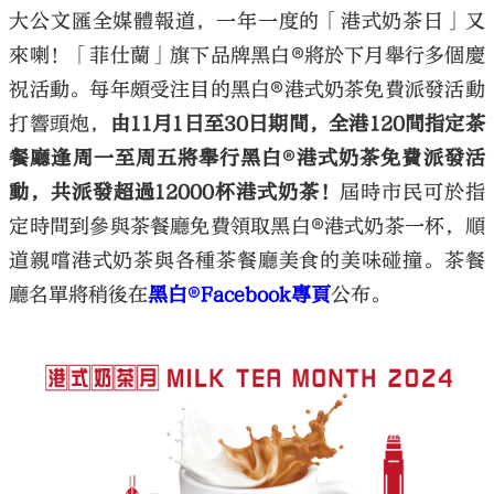
大公文匯全媒體報道，一年一度的「港式奶茶日」又
來喇！「菲仕蘭」旗下品牌黑白®️將於下月舉行多個慶
祝活動。每年頗受注目的黑白®️港式奶茶免費派發活動
打響頭炮，
由11月1日至30日期間，全港120間指定茶
餐廳逢周一至周五將舉行黑白®️港式奶茶免費派發活
動，共派發超過12000杯港式奶茶！
屆時市民可於指
定時間到參與茶餐廳免費領取黑白®️港式奶茶一杯，順
道親嚐港式奶茶與各種茶餐廳美食的美味碰撞。茶餐
廳名單將稍後在
黑白®️Facebook專頁
公布。