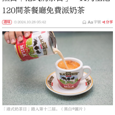
120間茶餐廳免費派奶茶
港味
2024.10.28
05:42
字號
分享
「港式奶茶日」踏入第十二屆。（黑白®️圖片）