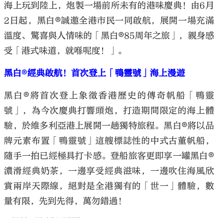
海上玩到陸上，炮製一場前所未有的港味慶典！由6月
2日起，黑白®誠邀全港市民一同啟航，展開一場充滿
溫度、驚喜與人情味的「黑白®85周年之旅」，親身感
受「港式味道，就喺呢度！」。
黑白®經典啟航！首次登上「鴨靈號」海上漫遊
黑白®將首次登上象徵香港歷史的傳奇帆船「鴨靈
號」，為今次慶典打響頭炮，打造期間限定的海上體
驗，於維多利亞港上展開一趟獨特旅程。黑白®將以品
牌元素布置「鴨靈號」這艘標誌性的中式古董帆船，
隨手一拍已經極具打卡感。登船旅客更即享一罐黑白®
濃滑經典奶茶，一邊享受經典滋味，一邊吹住海風欣
賞兩岸天際線，絕對是全港獨有的「世一」體驗，數
量有限，先到先得，萬勿錯過！