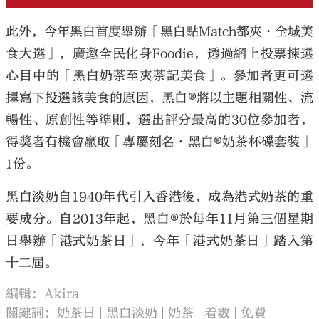
此外，今年黑白首度舉辦「黑白點Match都夾·全城美
食大選」，廣邀全民化身Foodie，透過網上投票揀選
心目中的「黑白奶茶至夾茶記美食」。參加者更可選
擇寫下投選該美食的原因，黑白®將以主題相關性、流
暢性、原創性等準則，選出評分最高的30位參加者，
得獎者有機會贏取「專屬刻名·黑白®奶茶杯碟套裝」
1份。
黑白淡奶自1940年代引入香港後，成為港式奶茶的重
要成分。自2013年起，黑白®️於每年11月第三個星期
日舉辦「港式奶茶日」，今年「港式奶茶日」踏入第
十二屆。
編輯：Akira
關鍵詞：
奶茶日
黑白淡奶
奶茶
着數
免費