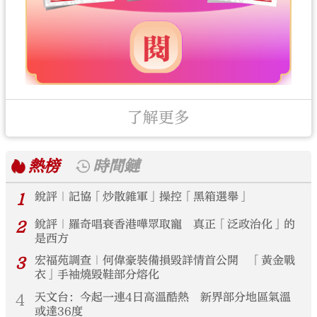
了解更多
熱榜
時間鏈
1
銳評｜記協「炒散雜軍」操控「黑箱選舉」
2
銳評｜羅奇唱衰香港嘩眾取寵 真正「泛政治化」的
是西方
3
宏福苑調查｜何偉豪裝備損毀詳情首公開 「黃金戰
衣」手袖燒毀鞋部分熔化
4
天文台：今起一連4日高溫酷熱 新界部分地區氣溫
或達36度