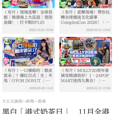
（有片）現場直擊！全球首
（有片）直擊現場！帶你玩
創「維港海上大巡遊」登陸
轉全球潮流文化盛事
金鐘！｜打卡點EP125
ComplexCon 2026！｜香
港藝術三月系列｜打卡點
2025.10.25
10:56
2026.03.21
12:02
EP152
（有片）一口爆餡的「脆皮
（有片）MOLLY20周年看
雲朵」？爆紅日式「生」冬
展攻略請收好！1·24POP
甩「O'FOR DONUT 」登
MART迷西九集合！｜
陸旺角！｜點妹•打卡
2026新春系列｜打卡點
2026.06.06
11:41
2026.01.23
13:58
EP143
大公文匯網
新聞
香港
>>
>>
黑白「港式奶茶日」 11月全港