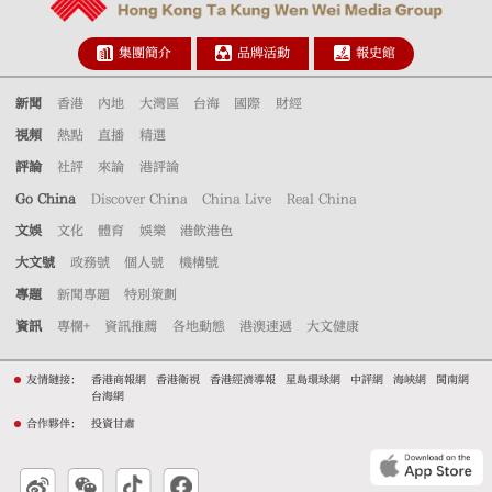
集團簡介
品牌活動
報史館
新聞
香港
內地
大灣區
台海
國際
財經
視頻
熱點
直播
精選
評論
社評
來論
港評論
Go China
Discover China
China Live
Real China
文娛
文化
體育
娛樂
港飲港色
大文號
政務號
個人號
機構號
專題
新聞專題
特別策劃
資訊
專欄+
資訊推薦
各地動態
港澳速遞
大文健康
友情鏈接：
香港商報網
香港衛視
香港經濟導報
星島環球網
中評網
海峽網
閩南網
台海網
合作夥伴：
投資甘肅