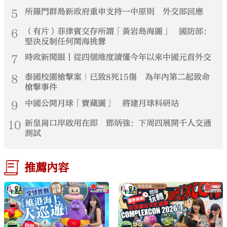
5
所羅門群島新政府重申支持一中原則 外交部回應
6
（有片）菲律賓交存所謂「黃岩島海圖」 國防部：
堅決反制任何鬧海挑釁
7
時政新聞眼丨從四個維度讀懂今年以來中國元首外交
8
泰國校園槍擊案｜已致8死15傷 為年內第二起致命
槍擊事件
9
中國公開月球「寶藏圖」 將建月球科研站
10
新皇崗口岸啟用在即 鄧炳強：下周四展開千人交通
測試
推薦內容