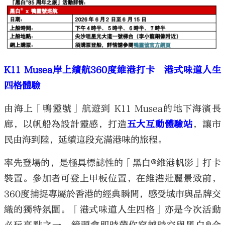
K11 Musea岸上續航360度維港打卡 港式味道人生
四格體驗
由海上「鴨靈號」航遊到 K11 Musea的地下海濱長
廊，以帆船為設計靈感，打造
五大互動體驗站
，讓市
民由海到陸，延續這段充滿港味的旅程。
率先登場的，是極具標誌性的「黑白®維港帆影」打卡
裝置。參加者可登上甲板位置，在維港壯麗景致前，
360度捕捉專屬於香港的經典瞬間，感受城市與品牌交
織的獨特氛圍。「港式味道人生四格」亦是今次活動