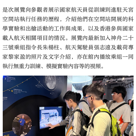
是次展覽向參觀者展示國家航天員從訓練到進駐天宮
空間站執行任務的歷程，介紹他們在空間站開展的科
學實驗和出艙活動的工作與成果，以及香港參與國家
載人航天相關項目的情況。展覽內最新加入神舟二十
三號乘組指令長朱楊柱、航天駕駛員張志遠及載荷專
家黎家盈的照片及文字介紹，亦在館內播放乘組一同
執行無重力訓練、模擬實驗內容等的視頻。