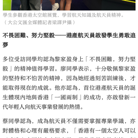
學生參觀香港太空館展覽，學習航天知識及航天員精神。
（大公文匯全媒體記者梁譯尹攝）
不畏困難、努力堅毅——港產航天員啟發學生勇敢追
夢
多位受訪同學均認為黎家盈身上「不畏困難，努力堅
毅」的精神值得學習。廖同學表示，十分敬佩黎家盈
的堅持和不怕苦的精神，因為她經過刻苦訓練後，才
能取得現在的成就。他亦認為，首位港產航天員的誕
生體現內地與香港「一國兩制」的成功，亦啟發新一
代年輕人向航天事業發展的熱情。
蔡同學認為，成為航天員不僅需要掌握專業學識，亦
對體格和心理有嚴格要求，「香港有一個太空人可以