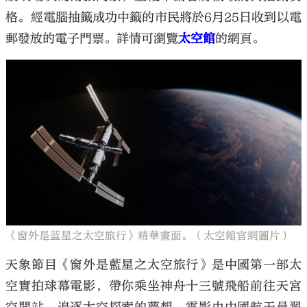
格。經電腦抽籤成功中籤的市民將於6月25日收到以電
郵發放的電子門票。詳情可瀏覽
太空館
的網頁。
《窗外是蓝星之太空旅行》精華畫面。（太空館官網圖片）
天象節目《窗外是藍星之太空旅行》是中國第一部太
空實拍球幕電影，帶你乘坐神舟十三號飛船前往天宮