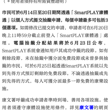
（＊使用者須持有所需資歷證明）
市民可於6月14日至20日期間透過「SmartPLAY康體
通」以個人方式提交抽籤申請，每個申請最多可包括3
個選項。
如需修改已提交的申請，申請者可在6月20日
晚上11時59分截止前登入「SmartPLAY康體通」處
理。
電腦抽籤分配結果將於6月23日公布
，
SmartPLAY系統會通知用戶其成功中籤的段節。如有
剩餘段節，未在抽籤中獲分派免費段節或未曾參與抽
籤的市民，可於6月25日起透過SmartPLAY系統以先
到先得方式預訂剩餘的免費段節。不論透過抽籤或先
到先得的方式，每人可獲分派最多一節免費的康樂設
施。
康文署呼籲成功申請者準時到場，善用各項設施。使
用者須遵守康體設施使用條件，詳見
康文署
的網頁