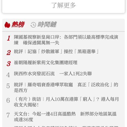
了解更多
熱榜
時間鏈
1
陳國基視察新皇崗口岸：各部門須以最高標準完成演
練 確保通關萬無一失
2
銳評｜記協「炒散雜軍」操控「黑箱選舉」
3
崔朝陽履新紫荊文化集團總經理
4
陝西柞水突發泥石流 一家人1死2失聯
5
銳評｜羅奇唱衰香港嘩眾取寵 真正「泛政治化」的
是西方
6
（有片）街訪｜月入10萬在港算「窮人」？港人每月
收支大揭秘！
7
天文台：今起一連4日高溫酷熱 新界部分地區氣溫
或達36度