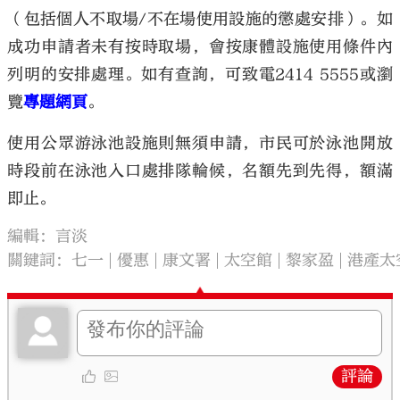
（包括個人不取場/不在場使用設施的懲處安排）。如
成功申請者未有按時取場，會按康體設施使用條件內
列明的安排處理。如有查詢，可致電2414 5555或瀏
覽
專題網頁
。
使用公眾游泳池設施則無須申請，市民可於泳池開放
時段前在泳池入口處排隊輪候，名額先到先得，額滿
即止。
編輯：言淡
關鍵詞：
七一
優惠
康文署
太空館
黎家盈
港產太
評論