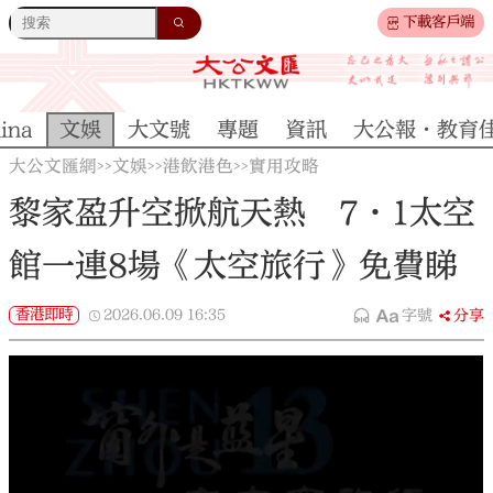
下載客戶端
ina
文娛
大文號
專題
資訊
大公報·教育
大公文匯網
文娛
港飲港色
實用攻略
>>
>>
>>
黎家盈升空掀航天熱 7·1太空
館一連8場《太空旅行》免費睇
香港即時
2026.06.09
16:35
字號
分享