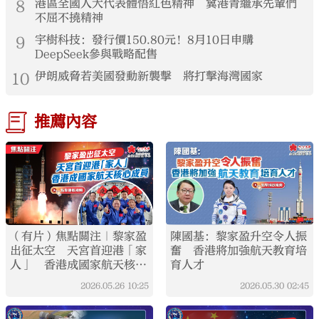
8
港區全國人大代表體悟紅色精神 冀港青繼承先輩們
不屈不撓精神
9
宇樹科技：發行價150.80元！8月10日申購
DeepSeek參與戰略配售
10
伊朗威脅若美國發動新襲擊 將打擊海灣國家
推薦內容
（有片）焦點關注｜黎家盈
陳國基：黎家盈升空令人振
出征太空 天宮首迎港「家
奮 香港將加強航天教育培
人」 香港成國家航天核心
育人才
成員
2026.05.26
10:25
2026.05.30
02:45