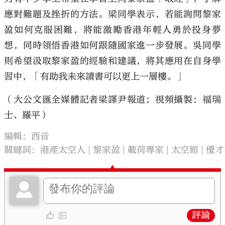
應對難題及挫折的方法。梁同學表示，若能詢問黎家
盈如何克服困難，將能激勵香港年輕人勇於投身夢
想，同時領悟香港如何跟隨國家進一步發展。吳同學
則希望汲取黎家盈的經驗和建議，將其應用在自身學
習中，「有助我未來讀書可以更上一層樓。」
（大公文匯全媒體記者梁譯尹報道；視頻攝製：福瑞
士、羅平）
編輯：西音
關鍵詞：
港產太空人
黎家盈
載荷專家
太空館
優才
評論