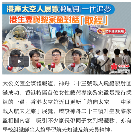
大公文匯全媒體報道，神舟二十三號載人飛船發射圓
滿成功，香港特區首位女性載荷專家黎家盈是飛行乘
組的一員。香港太空館近日更新「航向太空——中國
載人航天之旅」展覽，增設神舟二十三號升空及黎家
盈相關內容，吸引不少家長帶同子女到場體驗，亦有
學校組織師生入館學習航天知識及航天員精神。