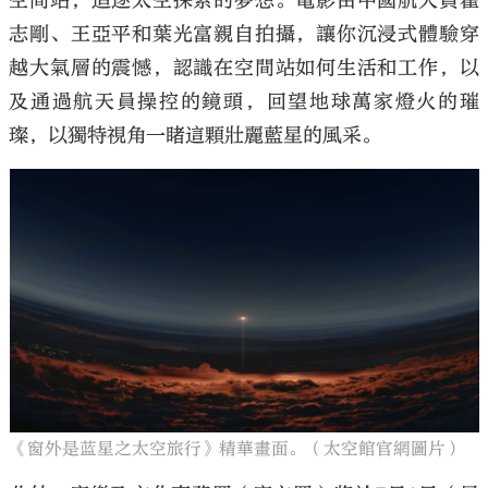
空間站，追逐太空探索的夢想。電影由中國航天員翟
志剛、王亞平和葉光富親自拍攝，讓你沉浸式體驗穿
越大氣層的震憾，認識在空間站如何生活和工作，以
及通過航天員操控的鏡頭，回望地球萬家燈火的璀
璨，以獨特視角一睹這顆壯麗藍星的風采。
《窗外是蓝星之太空旅行》精華畫面。（太空館官網圖片）