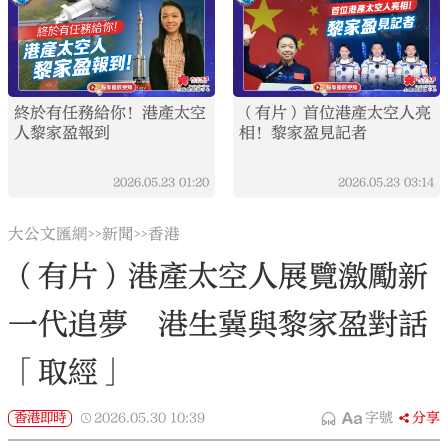
終於有任務給你！港產太空
（有片）首位港產太空人亮
人黎家盈報到
相！黎家盈見記者
2026.05.23
01:20
2026.05.23
03:14
大公文匯網
新聞
香港
>>
>>
（有片）港產太空人展覽激勵新
一代追夢 港生冀與黎家盈對話
「取經」
香港即時
2026.05.30
10:39
字號
分享