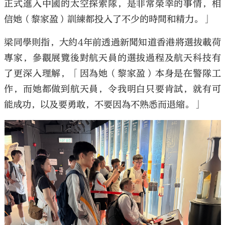
正式進入中國的太空探索隊，是非常榮幸的事情，相
信她（黎家盈）訓練都投入了不少的時間和精力。」
梁同學則指，大約4年前透過新聞知道香港將選拔載荷
專家，參觀展覽後對航天員的選拔過程及航天科技有
了更深入理解，「因為她（黎家盈）本身是在警隊工
作，而她都做到航天員，令我明白只要肯試，就有可
能成功，以及要勇敢，不要因為不熟悉而退縮。」