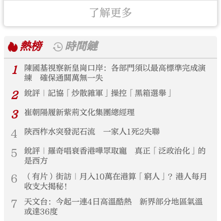
了解更多
熱榜
時間鏈
1
陳國基視察新皇崗口岸：各部門須以最高標準完成演
練 確保通關萬無一失
2
銳評｜記協「炒散雜軍」操控「黑箱選舉」
3
崔朝陽履新紫荊文化集團總經理
4
陝西柞水突發泥石流 一家人1死2失聯
5
銳評｜羅奇唱衰香港嘩眾取寵 真正「泛政治化」的
是西方
6
（有片）街訪｜月入10萬在港算「窮人」？港人每月
收支大揭秘！
7
天文台：今起一連4日高溫酷熱 新界部分地區氣溫
或達36度