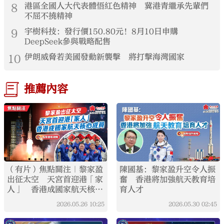
8
港區全國人大代表體悟紅色精神 冀港青繼承先輩們
不屈不撓精神
9
宇樹科技：發行價150.80元！8月10日申購
DeepSeek參與戰略配售
10
伊朗威脅若美國發動新襲擊 將打擊海灣國家
推薦內容
（有片）焦點關注｜黎家盈
陳國基：黎家盈升空令人振
出征太空 天宮首迎港「家
奮 香港將加強航天教育培
人」 香港成國家航天核心
育人才
成員
2026.05.26
10:25
2026.05.30
02:45