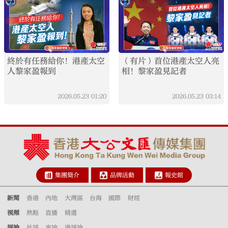
終於有任務給你！港產太空
（有片）首位港產太空人亮
人黎家盈報到
相！黎家盈見記者
2026.05.23
01:20
2026.05.23
03:14
集團簡介
品牌活動
報史館
新聞
香港
內地
大灣區
台海
國際
財經
視頻
熱點
直播
精選
評論
社評
來論
港評論