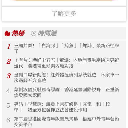
了解更多
熱榜
時間鏈
1
三颱共舞！「白海豚」「鯨魚」「燦鴻」最新路徑來
了
2
（有片）港好十五五 | 董煜：內地消費生產快速更新
迭代 冀港青更好與內地對接
3
皇崗口岸新動態！紅外體溫偵測系統就位 私家車一
次過關五方查驗
4
葉劉淑儀反駁羅奇謬論：香港延續國際視野 正重新
煥發國家認同
5
專訪｜李慧琼：議員上京研修是「充電」和「校
準」 將全方位發揮立法會建設作用
6
第二屆香港國際青年版畫展揭幕 搭建中外青年藝術
交流平台