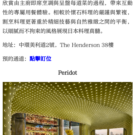
欣賞由主廚即席烹調與呈盤每道菜的過程，帶來互動
性的專屬用餐體驗。相較於懷石料理的嚴謹與繁複，
割烹料理更著重於精細技藝與自然雅緻之間的平衡，
以細膩而不拘束的風格展現日本料理真髓。
地址：中環美利道2號，The Henderson 38樓
預約通道：
點擊訂位
Peridot