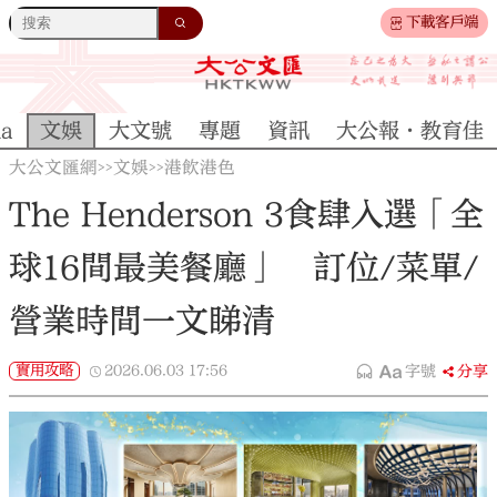
下載客戶端
na
文娛
大文號
專題
資訊
大公報·教育佳
大公文匯網
文娛
港飲港色
>>
>>
The Henderson 3食肆入選「全
球16間最美餐廳」 訂位/菜單/
營業時間一文睇清
實用攻略
2026.06.03
17:56
字號
分享