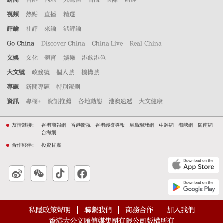
視頻
熱點
直播
精選
評論
社評
來論
港評論
Go China
Discover China
China Live
Real China
文娛
文化
體育
娛樂
港飲港色
大文號
政務號
個人號
機構號
專題
新聞專題
特別策劃
資訊
專欄+
資訊推薦
各地動態
港澳速遞
大文健康
友情鏈接：
香港商報網
香港衛視
香港經濟導報
星島環球網
中評網
海峽網
閩南網
台海網
合作夥伴：
投資甘肅
私隱政策聲明
聯繫我們
商務合作
加入我們
香港大公文匯傳媒集團有限公司版權所有