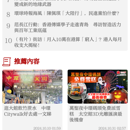
變成新的地緣武器
8
環球時報海風｜陳佩琪「大陸行」，民進黨怕什麼？
9
范長江行動：香港傳媒學子走進青島 尋訪智造活力
與百年工業底蘊
10
（有片）街訪｜月入10萬在港算「窮人」？港人每月
收支大揭秘！
推薦內容
逛大館飲竹蔗水 中環
萬聖夜中環碼頭免費派雪
Citywalk好去處一文睇
糕 太空館3D光雕匯演最
後機會
2024.10.10
01:59
2024.10.31
02:57