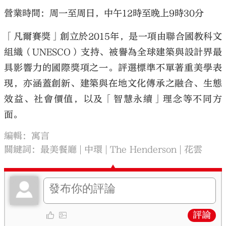
營業時間：周一至周日，中午12時至晚上9時30分
「凡爾賽獎」創立於2015年，是一項由聯合國教科文
組織（UNESCO）支持、被譽為全球建築與設計界最
具影響力的國際獎項之一。評選標準不單著重美學表
現，亦涵蓋創新、建築與在地文化傳承之融合、生態
效益、社會價值，以及「智慧永續」理念等不同方
面。
編輯：寓言
關鍵詞：
最美餐廳
中環
The Henderson
花雲
評論