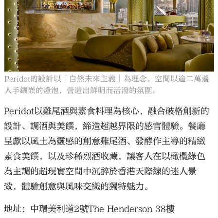
Peridot的設計以「自然未來主義」為理念，空間以逾二萬盞
人手鑲嵌的燈泡，營造出鮮明而活潑的氛圍。
Peridot以雞尾酒與素食料理為核心，融合破格創新的
設計、調酒與美饌，締造超越界限的感官體驗。餐廳
呈獻以風土為靈感的創意雞尾酒、發酵作主導的精緻
素食美饌，以及珍稀烈酒收藏，讓客人在以橄欖綠色
為主調的超現實空間中沉醉於香港天際線的迷人景
致，體驗創意與風味交織的獨特魅力。
地址：中環美利道2號The Henderson 38樓