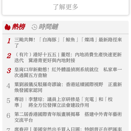
了解更多
熱榜
時間鏈
1
三颱共舞！「白海豚」「鯨魚」「燦鴻」最新路徑來
了
2
（有片）港好十五五 | 董煜：內地消費生產快速更新
迭代 冀港青更好與內地對接
3
皇崗口岸新動態！紅外體溫偵測系統就位 私家車一
次過關五方查驗
4
葉劉淑儀反駁羅奇謬論：香港延續國際視野 正重新
煥發國家認同
5
專訪｜李慧琼：議員上京研修是「充電」和「校
準」 將全方位發揮立法會建設作用
6
第二屆香港國際青年版畫展揭幕 搭建中外青年藝術
交流平台
7
席春迎丨美國突然出手買入日圓：特朗普正在把匯率