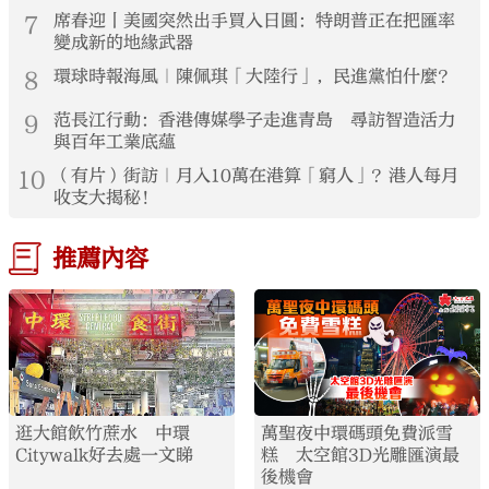
7
席春迎丨美國突然出手買入日圓：特朗普正在把匯率
變成新的地緣武器
8
環球時報海風｜陳佩琪「大陸行」，民進黨怕什麼？
9
范長江行動：香港傳媒學子走進青島 尋訪智造活力
與百年工業底蘊
10
（有片）街訪｜月入10萬在港算「窮人」？港人每月
收支大揭秘！
推薦內容
逛大館飲竹蔗水 中環
萬聖夜中環碼頭免費派雪
Citywalk好去處一文睇
糕 太空館3D光雕匯演最
後機會