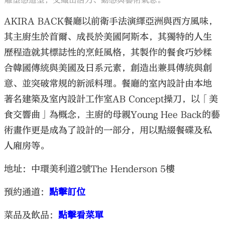
雕塑感造型，交織出活力、動感與藝術氣息。
AKIRA BACK餐廳以前衛手法演繹亞洲與西方風味，
其主廚生於首爾、成長於美國阿斯本，其獨特的人生
歷程造就其標誌性的烹飪風格，其製作的餐食巧妙糅
合韓國傳統與美國及日系元素，創造出兼具傳統與創
意、並突破常規的新派料理。餐廳的室內設計由本地
著名建築及室內設計工作室AB Concept操刀，以「美
食交響曲」為概念，主廚的母親Young Hee Back的藝
術畫作更是成為了設計的一部分，用以點綴餐碟及私
人廂房等。
地址：中環美利道2號The Henderson 5樓
預約通道：
點擊訂位
菜品及飲品：
點擊看菜單