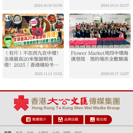
2024.10.10
01:59
2024.10.31
02:57
（有片）不在西九在中環！
Flower Market周四中環海
全港最高20米聖誕樹亮
濱登陸 預約場次全數額滿
燈！2025「香港繽紛冬日
巡禮」搶先睇｜打卡點
2025.11.14
15:52
2026.03.17
12:07
EP127
集團簡介
品牌活動
報史館
新聞
香港
內地
大灣區
台海
國際
財經