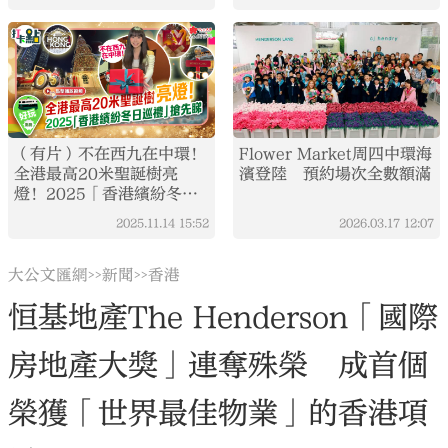
（有片）不在西九在中環！
Flower Market周四中環海
全港最高20米聖誕樹亮
濱登陸 預約場次全數額滿
燈！2025「香港繽紛冬日
巡禮」搶先睇｜打卡點
2025.11.14
15:52
2026.03.17
12:07
EP127
大公文匯網
新聞
香港
>>
>>
恒基地產The Henderson「國際
房地產大獎」連奪殊榮 成首個
榮獲「世界最佳物業」的香港項