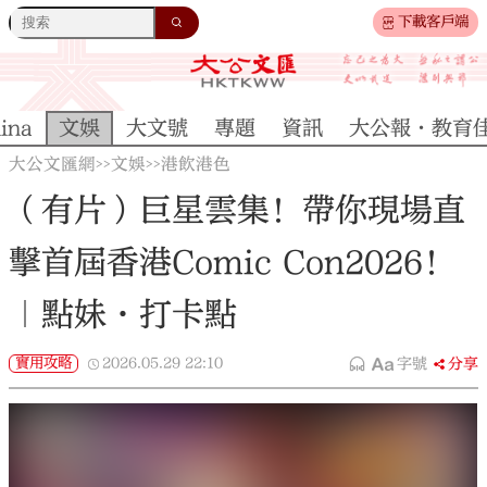
下載客戶端
ina
文娛
大文號
專題
資訊
大公報·教育
大公文匯網
文娛
港飲港色
>>
>>
（有片）巨星雲集！帶你現場直
擊首屆香港Comic Con2026！
｜點妹•打卡點
實用攻略
2026.05.29
22:10
字號
分享