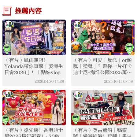
推薦內容
（有片）風雨無阻！
（有片）可愛「反派」or頑
Yolanda帶你直擊「姜濤生
魂「猛鬼」？帶你一片打卡
日會2026」！｜點妹vlog
迪士尼+海洋公園2025萬聖
節｜打卡點EP121
2026.04.30
14:38
2025.10.11
08:59
（有片）搶先睇！香港迪士
（有片）登古董船「鴨靈
尼2026馬年新春1·30啟
號」漫遊維港！玩轉「黑白