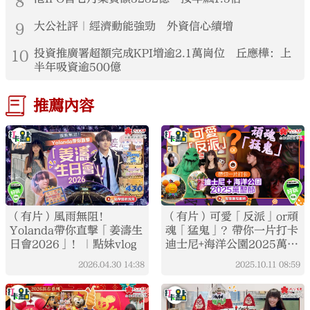
8
9
大公社評｜經濟動能強勁 外資信心續增
10
投資推廣署超額完成KPI增逾2.1萬崗位 丘應樺：上
半年吸資逾500億
推薦內容
（有片）風雨無阻！
（有片）可愛「反派」or頑
Yolanda帶你直擊「姜濤生
魂「猛鬼」？帶你一片打卡
日會2026」！｜點妹vlog
迪士尼+海洋公園2025萬聖
節｜打卡點EP121
2026.04.30
14:38
2025.10.11
08:59