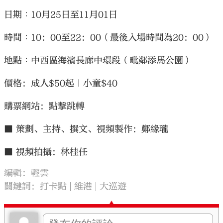
日期︰10月25日至11月01日
時間︰10：00至22：00（最後入場時間為20：00）
地點︰中西區海濱長廊中環段（毗鄰添馬公園）
價格：成人$50起｜小童$40
購票網站：點擊跳轉
■ 策劃、主持、撰文、視頻製作：鄭緣瓏
■ 視頻拍攝：林桂任
編輯：輕雲
關鍵詞：
打卡點
維港
大巡遊