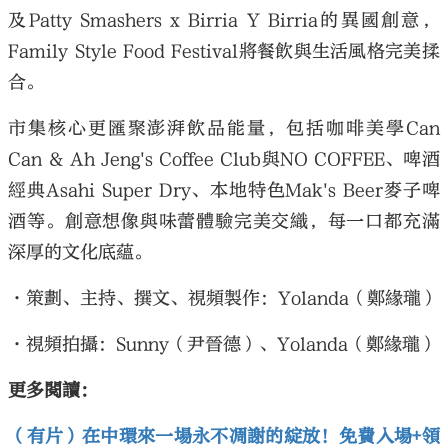
及Patty Smashers x Birria Y Birria的異國創意，
Family Style Food Festival將餐飲與生活風格完美揉
合。
市集核心更匯聚澎湃飲品能量，包括咖啡美學Can
Can & Ah Jeng's Coffee Club與NO COFFEE、啤酒
經典Asahi Super Dry、本地特色Mak's Beer麥子啤
酒等。創意想像與味蕾體驗完美交織，每一口都充滿
深厚的文化底蘊。
·策劃、主持、撰文、視頻製作：Yolanda（鄭緣瓏）
·視頻拍攝：Sunny（尹晉德）、Yolanda（鄭緣瓏）
更多閱讀：
（有片）在中環來一場永不凋謝的綻放！免費入場+領