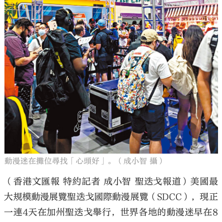
動漫迷在攤位尋找「心頭好」。（成小智 攝）
（香港文匯報 特約記者 成小智 聖迭戈報道）美國最
大規模動漫展覽聖迭戈國際動漫展覽（SDCC），現正
一連4天在加州聖迭戈舉行，世界各地的動漫迷早在8