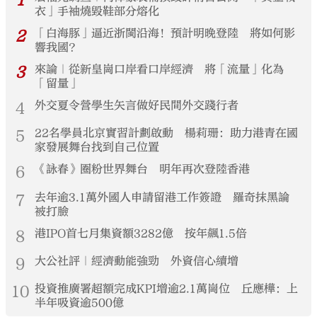
衣」手袖燒毀鞋部分熔化
2
「白海豚」逼近浙閩沿海！預計明晚登陸 將如何影
響我國？
3
來論｜從新皇崗口岸看口岸經濟 將「流量」化為
「留量」
4
外交夏令營學生矢言做好民間外交踐行者
5
22名學員北京實習計劃啟動 楊莉珊：助力港青在國
家發展舞台找到自己位置
6
《詠春》圈粉世界舞台 明年再次登陸香港
7
去年逾3.1萬外國人申請留港工作簽證 羅奇抹黑論
被打臉
8
港IPO首七月集資額3282億 按年飆1.5倍
9
大公社評｜經濟動能強勁 外資信心續增
10
投資推廣署超額完成KPI增逾2.1萬崗位 丘應樺：上
半年吸資逾500億