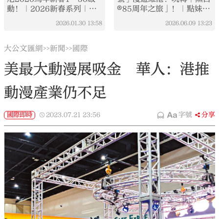
動！｜2026新春系列｜打
®85周年之旅」！｜點妹•
卡點EP142
打卡點
2026.01.30
13:58
2026.06.09
13:23
大公文匯網
新聞
國際
>>
>>
美最大動漫展吸金 華人：港推
動漫產業仍不足
國際即時
2023.07.21
23:56
字號
分享