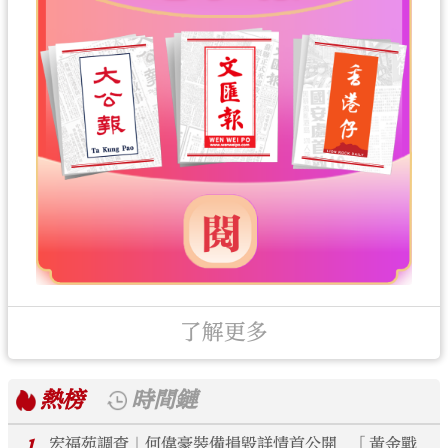
了解更多
熱榜
時間鏈
1
宏福苑調查｜何偉豪裝備損毀詳情首公開 「黃金戰