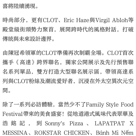
喜將陸續湧現。
時尚部分，更有CLOT、Eric Haze與Virgil Abloh等
殿堂級街頭勢力聚首，展開跨時代的風格對話，打破
傳統與未來設計邊界。
由陳冠希領軍的CLOT準備再次制霸全場。CLOT首次
攜手《高達》跨界聯名，獨家公開展示及先行預售聯
名系列單品，雙方打造大型聯名展示區，帶領高達系
列與CLOT粉絲及潮流愛好者，沉浸在外太空異次元空
間。
除了一系列必訪體驗，當然少不了Family Style Food
Festival帶來的美食盛宴！從地道港式風味代表翠華及
浩銘記，到Sonny's Pizza、LAPATPAT X
MESSINA、ROKSTAR CHICKEN、Bánh Mì Nếm