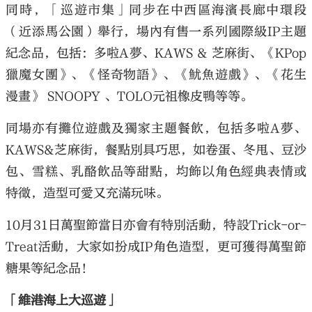
同時，「巡遊市集」同步在中西區海濱長廊中環段
（近添馬公園）舉行，場內有售一系列國際級IP主題
紀念品，包括：多啦A夢、KAWS & 芝麻街、《KPop
獵魔女團》、《怪奇物語》、《魷魚遊戲》、《花生
漫畫》 SNOOPY 、TOLO元祖橡皮鴨等等。
同場亦有攤位遊戲及獨家主題餐飲，包括多啦A夢、
KAWS&芝麻街，餐點別具巧思，如卷蛋、冬甩、豆沙
包、雪糕、乳酪飲品等甜點，均飾以角色經典表情或
特徵，造型可愛又充滿玩味。
10月31日萬聖節當日亦會有特別活動，特設Trick-or-
Treat活動，大家如扮成IP角色造型，更可獲得萬聖節
糖果等紀念品！
「維港海上大巡遊」