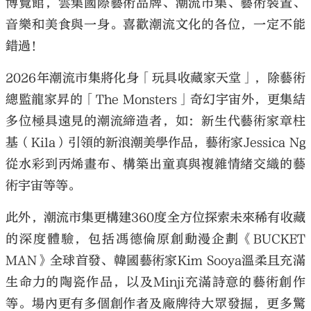
博覽館，雲集國際藝術品牌、潮流市集、藝術裝置、
音樂和美食與一身。喜歡潮流文化的各位，一定不能
錯過！
2026年潮流市集將化身「玩具收藏家天堂」，除藝術
總監龍家昇的「The Monsters」奇幻宇宙外，更集結
多位極具遠見的潮流締造者，如：新生代藝術家章柱
基（Kila）引領的新浪潮美學作品，藝術家Jessica Ng
從水彩到丙烯畫布、構築出童真與複雜情緒交織的藝
術宇宙等等。
此外，潮流市集更構建360度全方位探索未來稀有收藏
的深度體驗，包括馮德倫原創動漫企劃《BUCKET
MAN》全球首發、韓國藝術家Kim Sooya溫柔且充滿
生命力的陶瓷作品，以及Minji充滿詩意的藝術創作
等。場內更有多個創作者及廠牌待大眾發掘，更多驚