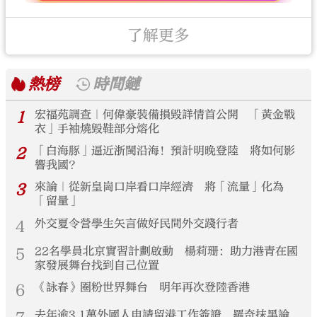
了解更多
熱榜
時間鏈
1
宏福苑調查｜何偉豪裝備損毀詳情首公開 「黃金戰
衣」手袖燒毀鞋部分熔化
2
「白海豚」逼近浙閩沿海！預計明晚登陸 將如何影
響我國？
3
來論｜從新皇崗口岸看口岸經濟 將「流量」化為
「留量」
4
外交夏令營學生矢言做好民間外交踐行者
5
22名學員北京實習計劃啟動 楊莉珊：助力港青在國
家發展舞台找到自己位置
6
《詠春》圈粉世界舞台 明年再次登陸香港
去年逾3.1萬外國人申請留港工作簽證 羅奇抹黑論