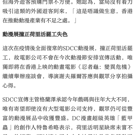
但海外遊客預購門票不方便。她認為，當局沒有着力
吸引這類的外國遊客到來，「這是唔識做生意，香港
在推動動漫產業有不足之處。」
動漫展撞正荷里活罷工失色
這次在疫情後全面復常的SDCC動漫展，撞正荷里活罷
工，故電影公司不會在今次動漫節安排宣傳活動，唯
獨即將在香港上映的動畫電影《忍者龜：變異危機》
繼續舉辦座談會，導演謝夫羅爾答應與觀眾分享拍攝
心得。
SDCC宣傳主管格蘭澤承認今年戲碼與往年大大不同，
唯有寄望即使沒有大型電影公司支持，觀眾仍可從豐
富的動漫展品中收獲豐盛。DC漫畫超級英雄「藍甲
蟲」的創作人特魯希略表示，荷里活明星缺席未嘗不