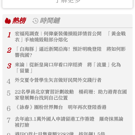
了解更多
熱榜
時間鏈
1
宏福苑調查｜何偉豪裝備損毀詳情首公開 「黃金戰
衣」手袖燒毀鞋部分熔化
2
「白海豚」逼近浙閩沿海！預計明晚登陸 將如何影
響我國？
3
來論｜從新皇崗口岸看口岸經濟 將「流量」化為
「留量」
4
外交夏令營學生矢言做好民間外交踐行者
5
22名學員北京實習計劃啟動 楊莉珊：助力港青在國
家發展舞台找到自己位置
6
《詠春》圈粉世界舞台 明年再次登陸香港
7
去年逾3.1萬外國人申請留港工作簽證 羅奇抹黑論
被打臉
港IPO首七月集資額3282億 按年飆1.5倍