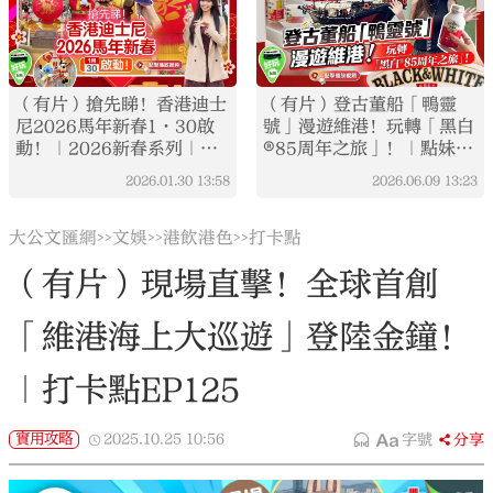
（有片）搶先睇！香港迪士
（有片）登古董船「鴨靈
尼2026馬年新春1·30啟
號」漫遊維港！玩轉「黑白
動！｜2026新春系列｜打
®85周年之旅」！｜點妹•
卡點EP142
打卡點
2026.01.30
13:58
2026.06.09
13:23
大公文匯網
文娛
港飲港色
打卡點
>>
>>
>>
（有片）現場直擊！全球首創
「維港海上大巡遊」登陸金鐘！
｜打卡點EP125
實用攻略
2025.10.25
10:56
字號
分享