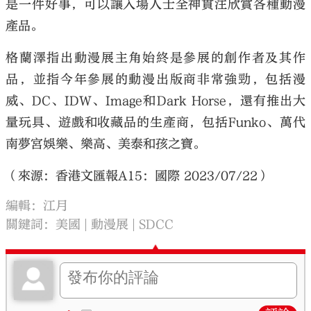
是一件好事，可以讓入場人士全神貫注欣賞各種動漫
產品。
格蘭澤指出動漫展主角始終是參展的創作者及其作
品，並指今年參展的動漫出版商非常強勁，包括漫
威、DC、IDW、Image和Dark Horse，還有推出大
量玩具、遊戲和收藏品的生產商，包括Funko、萬代
南夢宮娛樂、樂高、美泰和孩之寶。
（來源：香港文匯報A15：國際 2023/07/22）
編輯：江月
關鍵詞：
美國
動漫展
SDCC