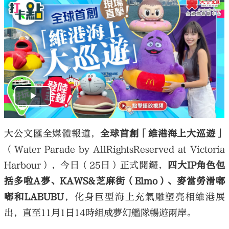
大公文匯全媒體報道，
全球首創「維港海上大巡遊」
（Water Parade by AllRightsReserved at Victoria
Harbour），今日（25日）正式開鑼，
四大IP角色包
括多啦A夢、KAWS&芝麻街（Elmo）、麥當勞滑嘟
嘟和LABUBU
，化身巨型海上充氣雕塑亮相維港展
出，直至11月1日14時組成夢幻艦隊暢遊兩岸。