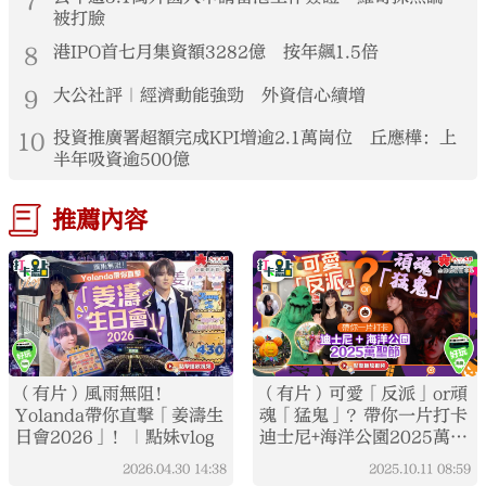
7
被打臉
8
港IPO首七月集資額3282億 按年飆1.5倍
9
大公社評｜經濟動能強勁 外資信心續增
10
投資推廣署超額完成KPI增逾2.1萬崗位 丘應樺：上
半年吸資逾500億
推薦內容
（有片）風雨無阻！
（有片）可愛「反派」or頑
Yolanda帶你直擊「姜濤生
魂「猛鬼」？帶你一片打卡
日會2026」！｜點妹vlog
迪士尼+海洋公園2025萬聖
節｜打卡點EP121
2026.04.30
14:38
2025.10.11
08:59