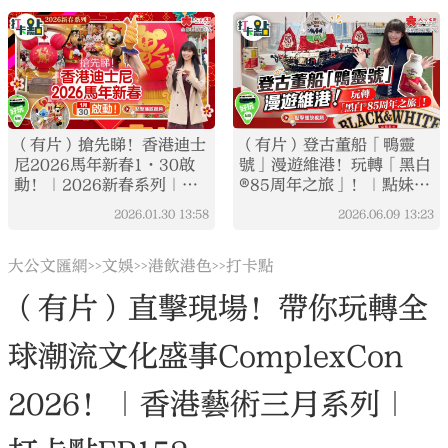
（有片）搶先睇！香港迪士
（有片）登古董船「鴨靈
尼2026馬年新春1·30啟
號」漫遊維港！玩轉「黑白
動！｜2026新春系列｜打
®85周年之旅」！｜點妹•
卡點EP142
打卡點
2026.01.30
13:58
2026.06.09
13:23
大公文匯網
文娛
港飲港色
打卡點
>>
>>
>>
（有片）直擊現場！帶你玩轉全
球潮流文化盛事ComplexCon
2026！｜香港藝術三月系列｜