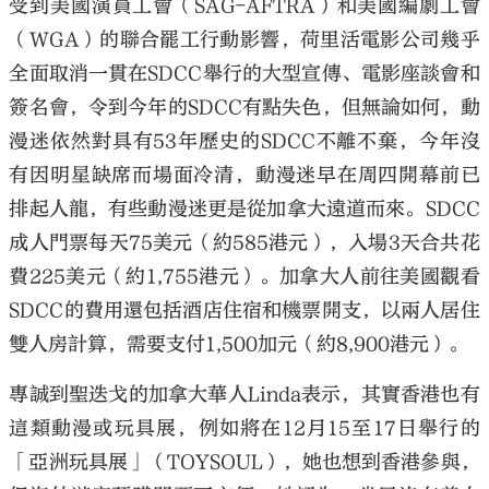
受到美國演員工會（SAG-AFTRA）和美國編劇工會
（WGA）的聯合罷工行動影響，荷里活電影公司幾乎
全面取消一貫在SDCC舉行的大型宣傳、電影座談會和
簽名會，令到今年的SDCC有點失色，但無論如何，動
漫迷依然對具有53年歷史的SDCC不離不棄，今年沒
有因明星缺席而場面冷清，動漫迷早在周四開幕前已
排起人龍，有些動漫迷更是從加拿大遠道而來。SDCC
成人門票每天75美元（約585港元），入場3天合共花
費225美元（約1,755港元）。加拿大人前往美國觀看
SDCC的費用還包括酒店住宿和機票開支，以兩人居住
雙人房計算，需要支付1,500加元（約8,900港元）。
專誠到聖迭戈的加拿大華人Linda表示，其實香港也有
這類動漫或玩具展，例如將在12月15至17日舉行的
「亞洲玩具展」（TOYSOUL），她也想到香港參與，