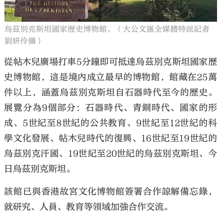
烏茲別克斯坦國家歷史博物館。（大公文匯全媒體特派記者
劉妍伶攝）
從帖木兒廣場打車5分鐘即可抵達烏茲別克斯坦國家歷
史博物館，這是境內成立最早的博物館，館藏在25萬
件以上，涵蓋烏茲別克斯坦自石器時代至今的歷史。
展覽分為9個部分：石器時代、青銅時代、國家的形
成、5世紀至8世紀的公共教育、9世紀至12世紀的科
學文化發展、帖木兒時代的復興、16世紀至19世紀的
烏茲別克汗國、19世紀至20世紀的烏茲別克斯坦、今
日烏茲別克斯坦。
該館已與香港故宮文化博物館簽署合作諒解備忘錄，
就研究、人員、教育等領域加強合作交流。