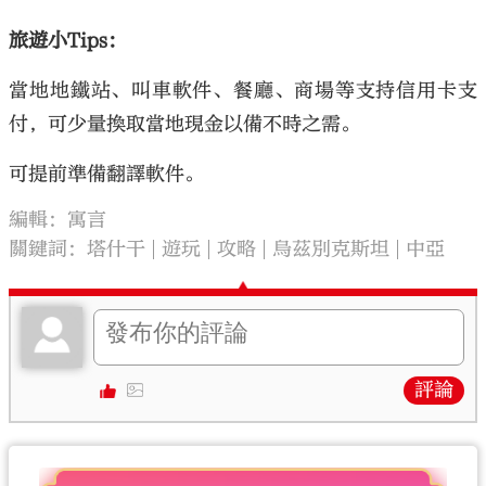
旅遊小Tips：
當地地鐵站、叫車軟件、餐廳、商場等支持信用卡支
付，可少量換取當地現金以備不時之需。
可提前準備翻譯軟件。
編輯：寓言
關鍵詞：
塔什干
遊玩
攻略
烏茲別克斯坦
中亞
評論