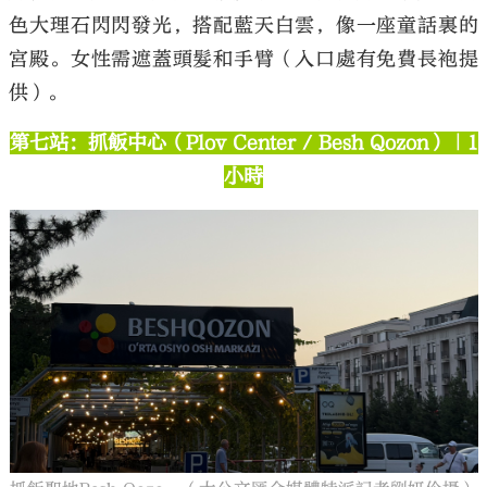
色大理石閃閃發光，搭配藍天白雲，像一座童話裏的
宮殿。女性需遮蓋頭髮和手臂（入口處有免費長袍提
供）。
第七站：抓飯中心（Plov Center / Besh Qozon）｜1
小時