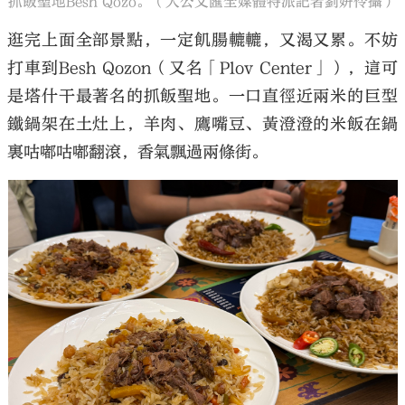
抓飯聖地Besh Qozo。（大公文匯全媒體特派記者劉妍伶攝）
逛完上面全部景點，一定飢腸轆轆，又渴又累。不妨
打車到Besh Qozon（又名「Plov Center」），這可
是塔什干最著名的抓飯聖地。一口直徑近兩米的巨型
鐵鍋架在土灶上，羊肉、鷹嘴豆、黃澄澄的米飯在鍋
裏咕嘟咕嘟翻滾，香氣飄過兩條街。