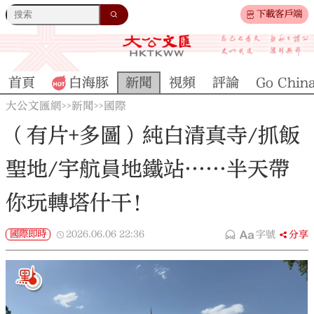
下載客戶端
首頁
白海豚
新聞
視頻
評論
Go Chin
大公文匯網
新聞
國際
>>
>>
（有片+多圖）純白清真寺/抓飯
聖地/宇航員地鐵站……半天帶
你玩轉塔什干！
國際即時
2026.06.06
22:36
字號
分享