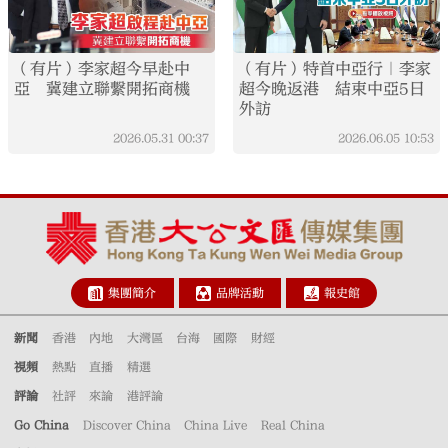
（有片）李家超今早赴中
（有片）特首中亞行｜李家
亞 冀建立聯繫開拓商機
超今晚返港 結束中亞5日
外訪
2026.05.31
00:37
2026.06.05
10:53
集團簡介
品牌活動
報史館
新聞
香港
內地
大灣區
台海
國際
財經
視頻
熱點
直播
精選
評論
社評
來論
港評論
Go China
Discover China
China Live
Real China