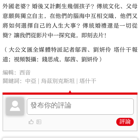
外國老婆？婚後又計劃生幾個孩子？傳統文化、父母
意願與獨立自主，在他們的腦海中互相交織，他們又
將如何選擇自己的人生大事？傳統婚禮還是一切從
簡？讓我們從影片中一探究竟，即刻去片！
（大公文匯全媒體特派記者鄔茜、劉妍伶 塔什干報
道；視頻製攝：錢思成，鄔茜、劉妍伶）
編輯：西音
關鍵詞：
中亞
烏茲別克斯坦
塔什干
評論