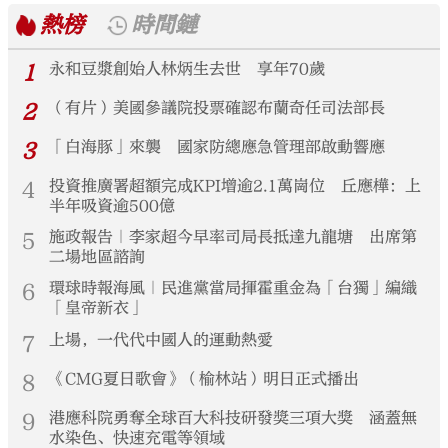
熱榜
時間鏈
1
永和豆漿創始人林炳生去世 享年70歲
2
（有片）美國參議院投票確認布蘭奇任司法部長
3
「白海豚」來襲 國家防總應急管理部啟動響應
4
投資推廣署超額完成KPI增逾2.1萬崗位 丘應樺：上
半年吸資逾500億
5
施政報告｜李家超今早率司局長抵達九龍塘 出席第
二場地區諮詢
6
環球時報海風｜民進黨當局揮霍重金為「台獨」編織
「皇帝新衣」
7
上場，一代代中國人的運動熱愛
8
《CMG夏日歌會》（榆林站）明日正式播出
9
港應科院勇奪全球百大科技研發獎三項大獎 涵蓋無
水染色、快速充電等領域