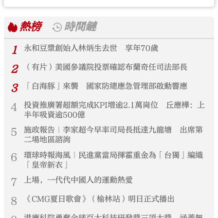
熱榜
時間鏈
1
永和豆漿創始人林炳生去世 享年70歲
2
（有片）美國參議院投票確認布蘭奇任司法部長
3
「白海豚」來襲 國家防總應急管理部啟動響應
4
投資推廣署超額完成KPI增逾2.1萬崗位 丘應樺：上
半年吸資逾500億
5
施政報告｜李家超今早率司局長抵達九龍塘 出席第
二場地區諮詢
6
環球時報海風｜民進黨當局揮霍重金為「台獨」編織
「皇帝新衣」
7
上場，一代代中國人的運動熱愛
8
《CMG夏日歌會》（榆林站）明日正式播出