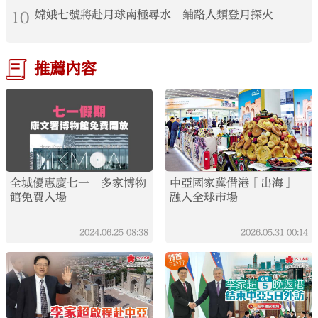
10
嫦娥七號將赴月球南極尋水 鋪路人類登月探火
推薦內容
全城優惠慶七一 多家博物
中亞國家冀借港「出海」
館免費入場
融入全球市場
2024.06.25
08:38
2026.05.31
00:14