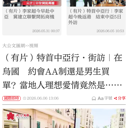
（有片）李家超今早赴中
（有片）特首中亞行｜李家
亞 冀建立聯繫開拓商機
超今晚返港 結束中亞5日
外訪
2026.05.31
00:37
2026.06.05
10:53
大公文匯網
視頻
>>
（有片）特首中亞行·街訪｜在
烏國 約會AA制還是男生買
單？當地人理想愛情竟然是……
國際即時
2026.06.06
13:06
字號
分享