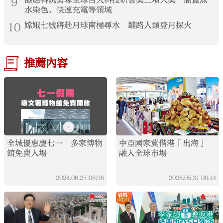
9
港應科院勇奪全球百大科技研發獎三項大獎 涵蓋無
水染色、快速充電等領域
10
嫦娥七號將赴月球南極尋水 鋪路人類登月探火
推薦內容
全城優惠慶七一 多家博物
中亞國家冀借港「出海」
館免費入場
融入全球市場
2024.06.25
08:38
2026.05.31
00:14