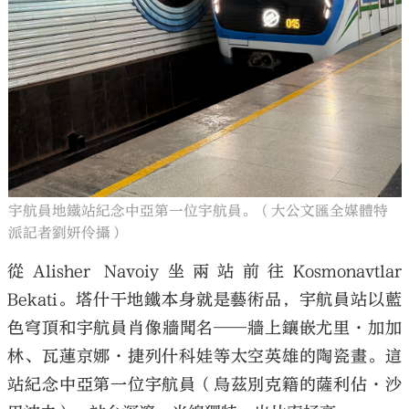
宇航員地鐵站紀念中亞第一位宇航員。（大公文匯全媒體特
派記者劉妍伶攝）
從Alisher Navoiy坐兩站前往Kosmonavtlar
Bekati。塔什干地鐵本身就是藝術品，宇航員站以藍
色穹頂和宇航員肖像牆聞名——牆上鑲嵌尤里·加加
林、瓦蓮京娜·捷列什科娃等太空英雄的陶瓷畫。這
站紀念中亞第一位宇航員（烏茲別克籍的薩利佔·沙