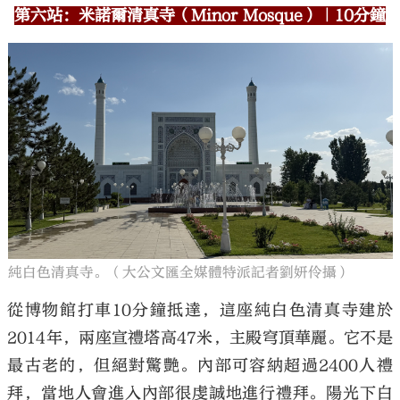
第六站：米諾爾清真寺（Minor Mosque）｜10分鐘
純白色清真寺。（大公文匯全媒體特派記者劉妍伶攝）
從博物館打車10分鐘抵達，這座純白色清真寺建於
2014年，兩座宣禮塔高47米，主殿穹頂華麗。它不是
最古老的，但絕對驚艷。內部可容納超過2400人禮
拜，當地人會進入內部很虔誠地進行禮拜。陽光下白