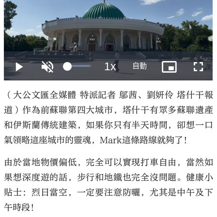
大公文匯
（大公文匯全媒體 特派記者 鄔茜、劉妍伶 塔什干報
道）作為前蘇聯第四大城市，塔什干有眾多蘇聯遺產
和伊斯蘭傳統建築，如果你只有半天時間，卻想一口
氣領略這座城市的靈魂，Mark這條路線就夠了！
由於當地物價偏低，完全可以實現打車自由，當然如
果想深度遊的話，步行和地鐵也完全沒問題。健康小
貼士：烈日當空，一定要注意防曬，尤其是中午及下
午時段！