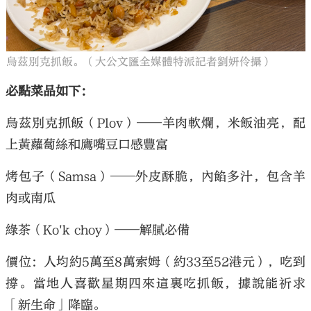
烏茲別克抓飯。（大公文匯全媒體特派記者劉妍伶攝）
必點菜品如下：
烏茲別克抓飯（Plov）——羊肉軟爛，米飯油亮，配
上黃蘿蔔絲和鷹嘴豆口感豐富
烤包子（Samsa）——外皮酥脆，內餡多汁，包含羊
肉或南瓜
綠茶（Ko'k choy）——解膩必備
價位：人均約5萬至8萬索姆（約33至52港元），吃到
撐。當地人喜歡星期四來這裏吃抓飯，據說能祈求
「新生命」降臨。