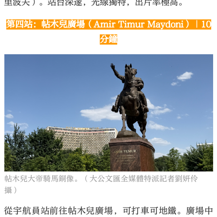
里波夫）。站台深邃，光線獨特，出片率極高。
第四站：帖木兒廣場（Amir Timur Maydoni）｜10
分鐘
帖木兒大帝騎馬銅像。（大公文匯全媒體特派記者劉妍伶
攝）
從宇航員站前往帖木兒廣場，可打車可地鐵。廣場中