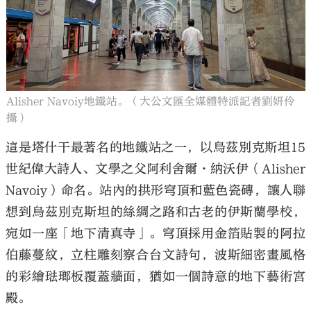
Alisher Navoiy地鐵站。（大公文匯全媒體特派記者劉妍伶
攝）
這是塔什干最著名的地鐵站之一，以烏茲別克斯坦15
世紀偉大詩人、文學之父阿利舍爾·納沃伊（Alisher
Navoiy）命名。站內的拱形穹頂和藍色瓷磚，讓人聯
想到烏茲別克斯坦的絲綢之路和古老的伊斯蘭學校，
宛如一座「地下清真寺」。穹頂採用金箔貼製的阿拉
伯藤蔓紋，立柱雕刻察合台文詩句，波斯細密畫風格
的彩繪琺瑯板覆蓋牆面，猶如一個詩意的地下藝術宮
殿。