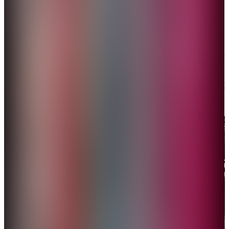
「甲亢哥」爬河南通天雲梯。（網絡圖片）
3月31日
「甲亢哥」又來到成都，在這裏體驗了具有成都特色
的熊貓妝，接着便被一場川劇變臉表演深深吸引。
「甲亢哥」大聲讚嘆：「這技藝太神奇了，超越了我
的尖叫極限！」