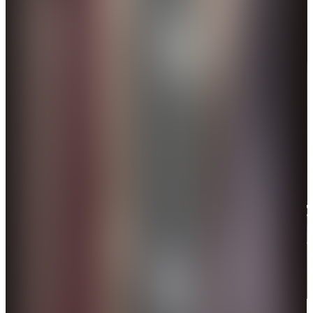
「甲亢哥」與知名歌手王嘉爾在直播間打乒乓球。（網絡圖