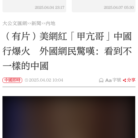
2025.04.04
23:17
2025.04.07
05:30
大公文匯網
新聞
內地
>>
>>
（有片）美網紅「甲亢哥」中國
行爆火 外國網民驚嘆：看到不
一樣的中國
中國即時
2025.04.02
10:04
字號
分享
大公文匯全媒體報道，繼今年1月TikTok「難民」湧
進小紅書，演變成一場跨越國界的大型社交後，美國
網紅「甲亢哥」來中國直播，再度引爆國際互聯網。
近日，擁有3700萬粉絲的美國網紅IShowSpeed（中