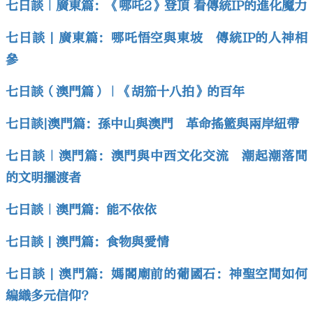
七日談｜廣東篇：《哪吒2》登頂 看傳統IP的進化魔力
七日談 | 廣東篇：哪吒悟空與東坡 傳統IP的人神相
參
七日談（澳門篇）｜《胡笳十八拍》的百年
七日談|澳門篇：孫中山與澳門 革命搖籃與兩岸紐帶
七日談｜澳門篇：澳門與中西文化交流 潮起潮落間
的文明擺渡者
七日談｜澳門篇：能不依依
七日談 | 澳門篇：食物與愛情
七日談 | 澳門篇：媽閣廟前的葡國石：神聖空間如何
編織多元信仰?