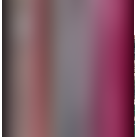
（網絡圖片）
一條「甲亢哥爬河南通天雲梯連呼歐買噶」的詞條，
登上微博熱搜，閱讀量突破千萬。