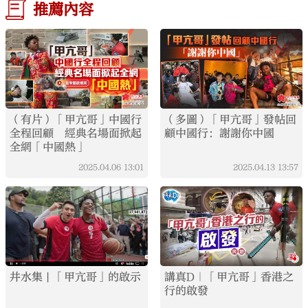
推薦內容
（有片）「甲亢哥」中國行
（多圖）「甲亢哥」發帖回
全程回顧 經典名場面掀起
顧中國行：謝謝你中國
全網「中國熱」
2025.04.06
13:01
2025.04.13
13:57
井水集 | 「甲亢哥」的啟示
講真D｜「甲亢哥」香港之
行的啟發