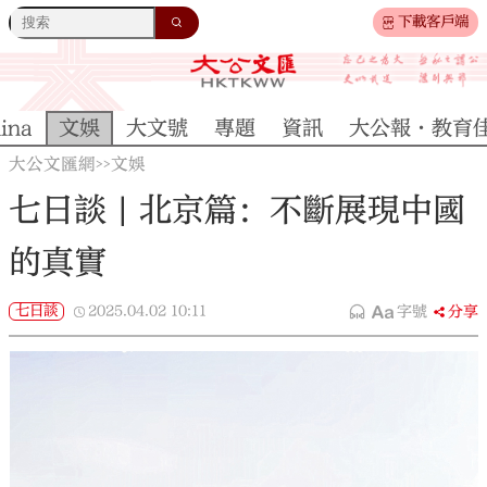
下載客戶端
ina
文娛
大文號
專題
資訊
大公報·教育
大公文匯網
文娛
>>
七日談 | 北京篇：不斷展現中國
的真實
七日談
2025.04.02
10:11
字號
分享