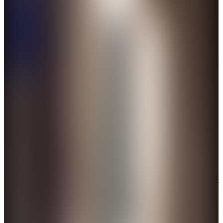
「甲亢哥」中國行第一站選在上海。（網絡圖片）
「甲亢哥」與中國粉絲在一處公園裏演唱了歌手大張
偉的名曲《陽光彩虹小白馬》，而他此前對這首歌的
有趣翻唱，也是令他在中國走紅的原因之一。