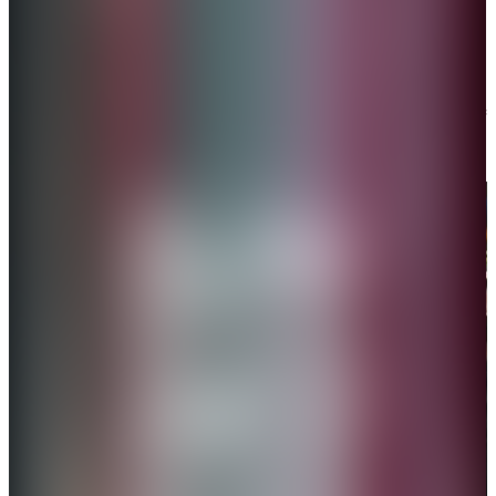
4月1日
網民在重慶西站偶遇「甲亢哥」，洪崖洞、十八梯、
朝天門、李子壩……「8D魔幻重慶」的街頭，你隨時
都可能偶遇「甲亢哥」。