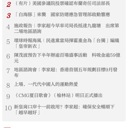
2
（有片）美國參議院投票確認布蘭奇任司法部長
3
「白海豚」來襲 國家防總應急管理部啟動響應
4
施政報告｜李家超今早率司局長抵達九龍塘 出席第
二場地區諮詢
5
環球時報海風｜民進黨當局揮霍重金為「台獨」編織
「皇帝新衣」
6
陳茂波預告下半年辦逾百場盛事活動 料吸金逾59億
元
7
地區諮詢會｜李家超：香港首個五年規劃目標9月發
布
8
上場，一代代中國人的運動熱愛
9
《CMG夏日歌會》（榆林站）明日正式播出
10
新皇崗口岸十一前啟用？李家超：確保安全暢順下
「越早越好」