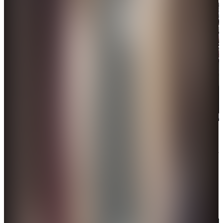
「甲亢哥」中國行第一站選在上海。（網絡圖片）
他還在上海街頭被粉絲投餵了各種飲料，嘗試了冰紅
茶、東方樹葉、營養快線等飲料之後，直呼味道好。
他與知名歌手王嘉爾吃飯，兩人在直播間打乒乓球，
跳了中國傳統的舞獅表演，並體驗火鍋店的美食。