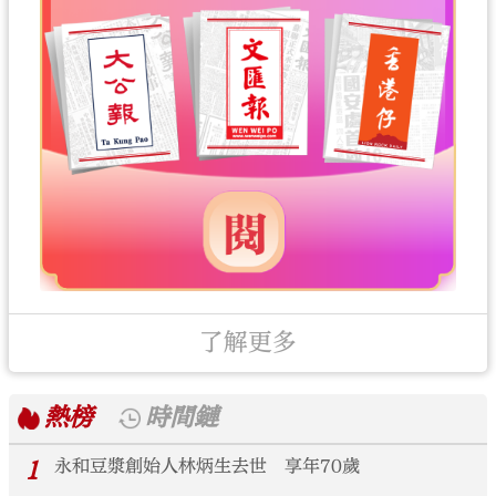
了解更多
熱榜
時間鏈
1
永和豆漿創始人林炳生去世 享年70歲