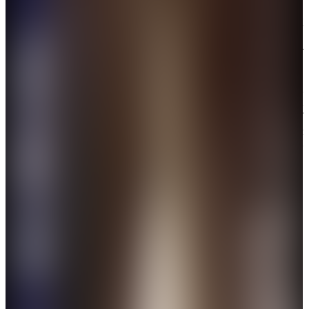
文昵稱「甲亢哥」）的「中國行」上演無數名場面，
遊上海、逛北京，穿花襖、看舞獅，嘗豆汁，騎共享
單車、坐小米SU7 Ultra……「甲亢哥」一路驚嘆「oh
my god」，外國網民也在評論區狂刷「amazing」。
外交部發言人郭嘉昆昨日（4月1日）表示，海外博主
們通過一鏡到底的直播，全景展現一個沒有剪輯和濾
鏡的真實中國，再次掀起了全網的「中國熱」，這表
明中外人文交流有着深厚的民意基礎，是剪不斷、割
不開的。