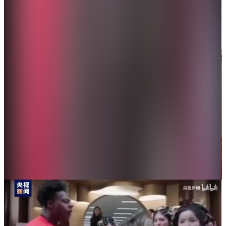
時，直播信號竟然零卡頓。美國網友震驚了：「我在
難聞的紐約地鐵裏刷不出文字，你卻在中國時速350千
米的高鐵上2K直播不掉線。」
「甲亢哥」乘坐高鐵。（網絡圖片）
3月27日