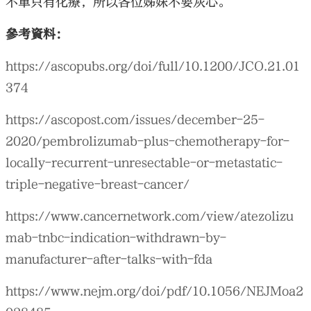
不單只有化療，所以各位姊妹不要灰心。
參考資料：
https://ascopubs.org/doi/full/10.1200/JCO.21.01
374
https://ascopost.com/issues/december-25-
2020/pembrolizumab-plus-chemotherapy-for-
locally-recurrent-unresectable-or-metastatic-
triple-negative-breast-cancer/
https://www.cancernetwork.com/view/atezolizu
mab-tnbc-indication-withdrawn-by-
manufacturer-after-talks-with-fda
https://www.nejm.org/doi/pdf/10.1056/NEJMoa2