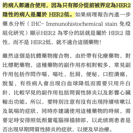
的病人都適合使用，因為只有部分從前被界定為HER2
陰性的病人是屬於 HER2低。
如果病理報告內進一步
藥水分析（IHC- Immunohistochemical stain 免疫
組化研究）顯示HER2 為零分的話就是屬於 HER2 陰
性，而不是 HER2低，就不適合這個藥物！
雖然這個是抗體藥物複合物，由於帶有化療藥物，對
比標靶藥物，這種藥物的副作用亦相對較多，常見副
作用包括作悶作嘔，嘔吐，肚屙，便秘，口腔潰瘍，
脫髮，有些病人會出現白血球降低而需要只用升白
針，比較罕見的副作用包括間質性肺炎以及影響心臟
輸出功能。所以，要特別注意有沒有出現持續咳嗽以
及氣喘的症狀，同時亦建議使用這種藥物的時候，需
要定時安排照低劑量電腦掃描肺部，以此偵測患者是
否出現早期間質性肺炎的症狀，以便及早治療。