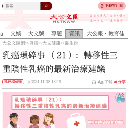
下載客戶端
na
文娛
大文號
專題
資訊
大公報·教育佳
大公文匯網
資訊
大文健康
醫生說
>>
>>
>>
乳癌瑣碎事 （21）：轉移性三
重陰性乳癌的最新治療建議
乳癌瑣碎事
2021.11.08
13:19
字號
分享