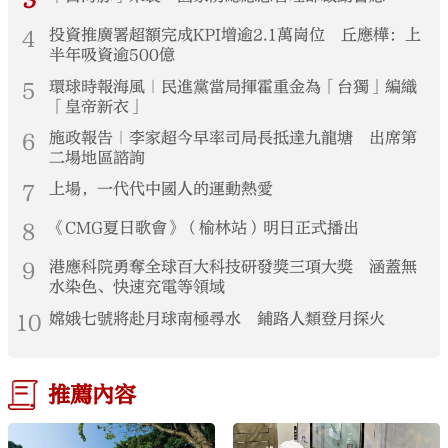
3
4
投資推廣署超額完成KPI增逾2.1萬崗位 丘應樺：上
半年吸資逾500億
5
環球時報海風｜民進黨當局揮霍重金為「台獨」編織
「皇帝新衣」
6
施政報告｜李家超今早率司局長抵達九龍塘 出席第
二場地區諮詢
7
上場，一代代中國人的運動熱愛
8
《CMG夏日歌會》（榆林站）明日正式播出
9
港應科院勇奪全球百大科技研發獎三項大獎 涵蓋無
水染色、快速充電等領域
10
嫦娥七號將赴月球南極尋水 鋪路人類登月探火
推薦內容