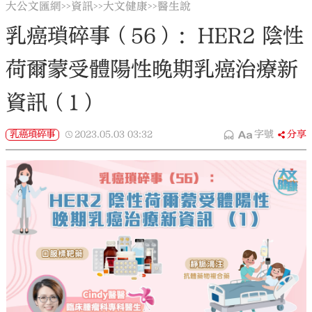
大公文匯網
資訊
大文健康
醫生說
>>
>>
>>
乳癌瑣碎事（56）：HER2 陰性
荷爾蒙受體陽性晚期乳癌治療新
資訊（1）
乳癌瑣碎事
2023.05.03
03:32
字號
分享