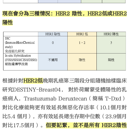
現在會分為三種情況：HER2 陰性，HER2低或HER2
陽性
根據針對
HER2低
晚期乳癌第三階段分組隨機抽樣臨床
研究DESTINY-Breast04， 對於荷爾蒙受體陽性的乳
癌病人，Trastuzumab Deruxtecan（簡稱 T-Dxd）
對比化療能夠更有效延長無惡化存活率（10.1個月對
比5.4 個月），亦有效延長總生存期中位數（23.9個月
對比17.5個月）。
但要記緊，並不是所有 HER2陰性