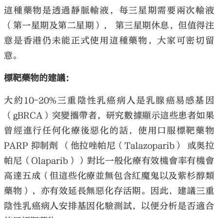
這種藥物是透過靜脈輸液，每三星期需要兩次輸液
（第一星期及第二星期）， 第三星期休息，但值得注
意是香港仍未能正式使用這種藥物，大家可密切留
意。
標靶藥物的建議：
大約10-20%三重陰性乳癌病人是乳腺癌易感基因
（gBRCA）突變攜帶者，研究數據顯示這些患者如果
曾經進行任何化療後惡化的話，使用口服標靶藥物
PARP 抑制劑 （他拉唑帕尼（Talazoparib） 或奥拉
帕尼（Olaparib））對比一般化療有效機會率有機會
高達五成（但這些化療並無包含紅魔鬼以及紫杉醇類
藥物），亦有效延長無惡化存活期。因此，建議三重
陰性乳癌病人安排基因化驗測試，以便分析是否適合