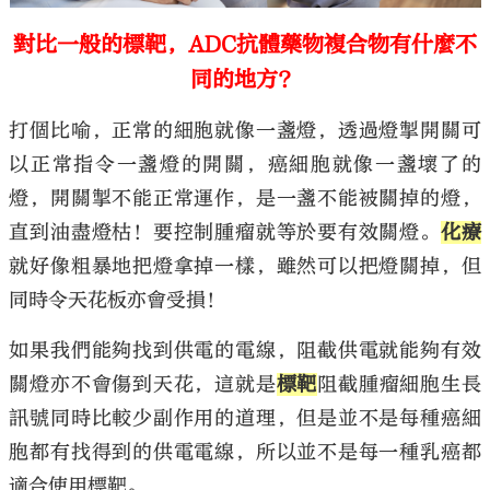
對比一般的標靶，ADC抗體藥物複合物有什麼不
同的地方？
打個比喻，正常的細胞就像一盞燈，透過燈掣開關可
以正常指令一盞燈的開關，癌細胞就像一盞壞了的
燈，開關掣不能正常運作，是一盞不能被關掉的燈，
直到油盡燈枯！要控制腫瘤就等於要有效關燈。
化療
就好像粗暴地把燈拿掉一樣，雖然可以把燈關掉，但
同時令天花板亦會受損！
如果我們能夠找到供電的電線，阻截供電就能夠有效
關燈亦不會傷到天花，這就是
標靶
阻截腫瘤細胞生長
訊號同時比較少副作用的道理，但是並不是每種癌細
胞都有找得到的供電電線，所以並不是每一種乳癌都
適合使用標靶。