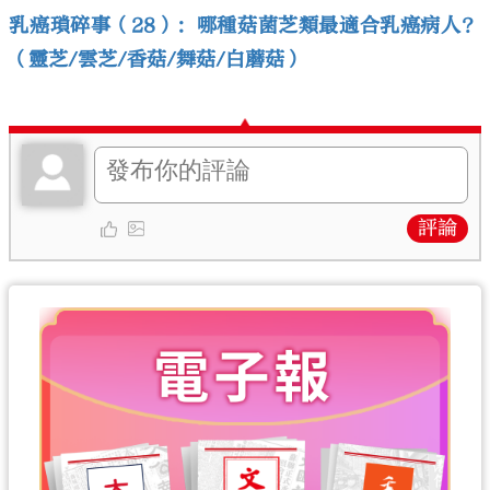
乳癌瑣碎事（28）：哪種菇菌芝類最適合乳癌病人？
（靈芝/雲芝/香菇/舞菇/白蘑菇）
評論