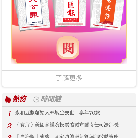
了解更多
熱榜
時間鏈
1
永和豆漿創始人林炳生去世 享年70歲
2
（有片）美國參議院投票確認布蘭奇任司法部長
「白海豚」來襲 國家防總應急管理部啟動響應