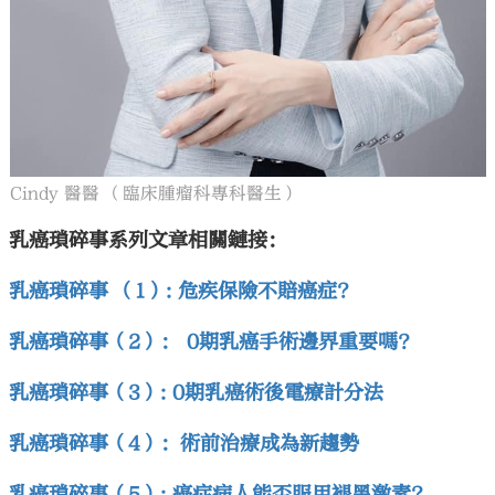
Cindy 醫醫 （臨床腫瘤科專科醫生）
乳癌瑣碎事系列文章相關鏈接：
乳癌瑣碎事 （1）: 危疾保險不賠癌症?
乳癌瑣碎事（2）： 0期乳癌手術邊界重要嗎？
乳癌瑣碎事（3）: 0期乳癌術後電療計分法
乳癌瑣碎事（4）：術前治療成為新趨勢
乳癌瑣碎事（5）: 癌症病人能否服用褪黑激素?