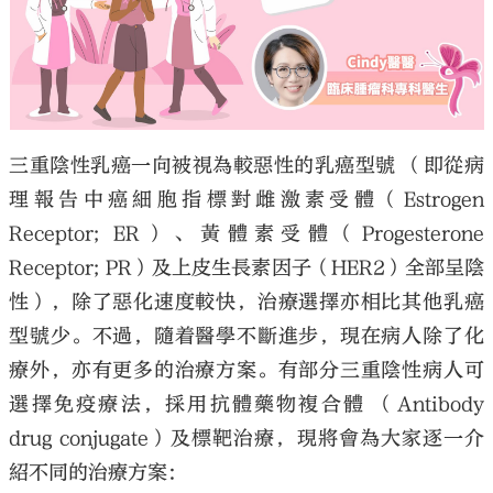
大公文匯
三重陰性乳癌一向被視為較惡性的乳癌型號 （即從病
理報告中癌細胞指標對雌激素受體（Estrogen
Receptor; ER）、黃體素受體（Progesterone
Receptor; PR）及上皮生長素因子（HER2）全部呈陰
性），除了惡化速度較快，治療選擇亦相比其他乳癌
型號少。不過，隨着醫學不斷進步，現在病人除了化
療外，亦有更多的治療方案。有部分三重陰性病人可
選擇免疫療法，採用抗體藥物複合體 （Antibody
drug conjugate）及標靶治療，現將會為大家逐一介
紹不同的治療方案：