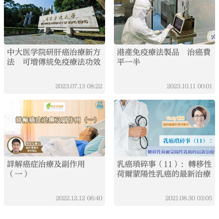
中大医学院研肝癌治療新方
港產免疫療法製品 治癌費
法 可增傳統免疫療法功效
平一半
2023.07.13
08:22
2023.10.11
00:01
詳解癌症治療及副作用
乳癌瑣碎事（11）：轉移性
（一）
荷爾蒙陽性乳癌的最新治療
2022.12.12
06:40
2021.08.30
03:05