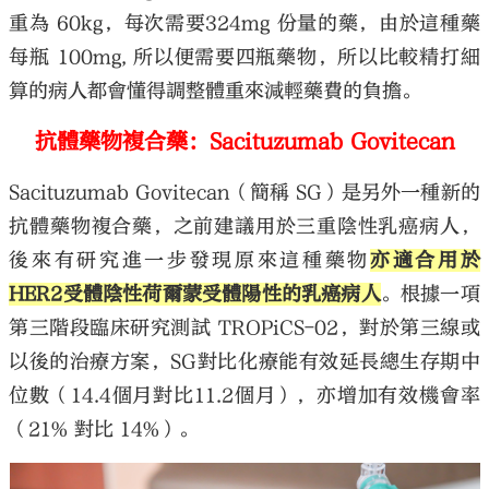
重為 60kg，每次需要324mg 份量的藥，由於這種藥
每瓶 100mg, 所以便需要四瓶藥物，所以比較精打細
算的病人都會懂得調整體重來減輕藥費的負擔。
抗體藥物複合藥：Sacituzumab Govitecan
Sacituzumab Govitecan（簡稱 SG）是另外一種新的
抗體藥物複合藥，之前建議用於三重陰性乳癌病人，
後來有研究進一步發現原來這種藥物
亦適合用於
HER2受體陰性荷爾蒙受體陽性的乳癌病人
。根據一項
第三階段臨床研究測試 TROPiCS-02，對於第三線或
以後的治療方案，SG對比化療能有效延長總生存期中
位數（14.4個月對比11.2個月），亦增加有效機會率
（21% 對比 14%）。