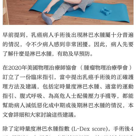
早前提到，乳癌病人手術後出現淋巴水腫屬十分普遍
的情況，令不少病人感到非常困擾。因此，病人先要
了解什麼是淋巴水腫，有助及早預防。
在2020年美國物理治療師協會 （腫瘤物理治療學會）
訂立了一份臨床指引，當中提出乳癌手術後的正確護
理方法及建議，包括定時量度淋巴水腫、適當的運動
指引、腹式呼吸、為高危人士配備壓力手襪等，都能
幫助病人減低惡化成中期或後期淋巴水腫的情況，本
文會詳細和大家討論這些建議。
除了定時量度淋巴水腫指數 (L-Dex score)，手術後4