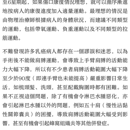
至6星期起，如果傷口康復情況理想，就可以循序漸進
地按病人的康復進度加入適量運動。最理想的情況是
由物理治療師根據病人的身體狀況，而建議不同類型
的運動，包括帶氧運動、負重運動以及不同類型的拉
筋運動。
不難發現許多乳癌病人都存在一個謬誤和迷思，以為
手術後不能做肩膊運動，會導致上手臂肩膊的活動能
力大幅下降，所以有不少患者肩膊活動範圍大幅下降
至少於90度（即連手臂也未能提高）嚴重影響日常生
活，如梳頭髮、洗頭，甚至配戴胸圍時都有困難。如
果不正視這個問題，除了有機會令淋巴水腫惡化，亦
會引起淋巴水腫以外的問題，例如五十肩（慢性沾黏
性關節囊炎）的困擾，導致肩膊活動範圍大幅受到影
響，甚至有機會引起蜂窩組織炎等其他併發症。