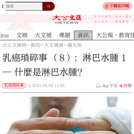
下載客戶端
ina
文娛
大文號
專題
資訊
大公報·教育
大公文匯網
資訊
大文健康
醫生說
>>
>>
>>
乳癌瑣碎事 （8）：淋巴水腫 1
— 什麼是淋巴水腫？
乳癌瑣碎事
2021.08.09
11:26
字號
分享