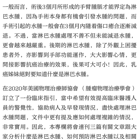
一般而言，術後3個月所形成的手臂腫脹才能界定為淋
巴水腫，因為手術本身都有機會引發水腫的問題，而
手術引起的水腫一般會在3個月內隨着傷口癒合逐漸減
退。不過，當淋巴水腫處理不善不但未能減退水腫，
更會越來越嚴重。後期的淋巴水腫，除了外觀上困擾
患者外，亦影響到手部功能運作，大大影響心情，更
間接影響抗癌治療的效果，後果可大可小！因此，乳
癌姊妹絕對要知道什麼是淋巴水腫。
在2020年美國物理治療師協會 （腫瘤物理治療學會）
訂立了一份臨床指引，當中希望有效提高臨床醫護人
員的警覺性，協助病人及早發現情況，盡快處理淋巴
水腫問題，文件中更有提及應如何處理複雜的情況，
非常實用。因此，本專欄將會連刊三篇有關文章跟大
家分析什麼是淋巴水腫、如何預防淋巴水腫以及相關