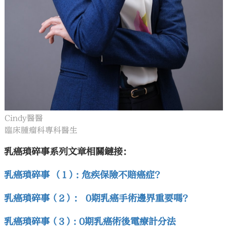
Cindy醫醫
臨床腫瘤科專科醫生
乳癌瑣碎事系列文章相關鏈接：
乳癌瑣碎事 （1）: 危疾保險不賠癌症?
乳癌瑣碎事（2）： 0期乳癌手術邊界重要嗎？
乳癌瑣碎事（3）: 0期乳癌術後電療計分法