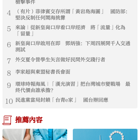
槍擊事件
4
（有片）菲律賓交存所謂「黃岩島海圖」 國防部：
堅決反制任何鬧海挑釁
5
來論｜從新皇崗口岸看口岸經濟 將「流量」化為
「留量」
6
新皇崗口岸啟用在即 鄧炳強：下周四展開千人交通
測試
7
外交夏令營學生矢言做好民間外交踐行者
8
李家超與東盟秘書長會面
9
環球時報海風｜「漢光演習」把台灣城市變戰場 最
終代價由誰承擔？
10
民進黨當局封鎖「台青e家」 國台辦回應
推薦內容