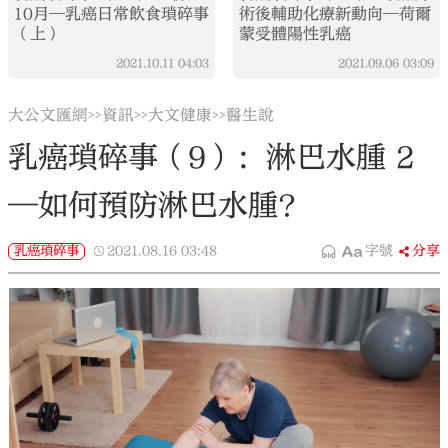
10月—乳癌日常飲食瑣碎事
術後輔助化療新動向—荷爾
（上）
蒙受體陽性乳癌
2021.10.11
04:03
2021.09.06
03:09
大公文匯網
資訊
大文健康
醫生說
>>
>>
>>
乳癌瑣碎事（9）：淋巴水腫 2
—如何預防淋巴水腫？
乳癌瑣碎事
2021.08.16
03:48
字號
分享