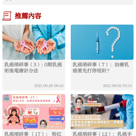
推薦內容
乳癌瑣碎事（3）: 0期乳癌
乳癌瑣碎事（7）：治療乳
術後電療計分法
癌要先打停經針？
2021.06.29
06:42
2021.08.02
03:14
乳癌瑣碎事 （17）： 粉紅
乳癌瑣碎事（12）：乳癌手