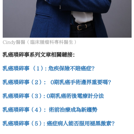
Cindy醫醫（臨床腫瘤科專科醫生）
乳癌瑣碎事系列文章相關鏈接：
乳癌瑣碎事 （1）: 危疾保險不賠癌症?
乳癌瑣碎事（2）： 0期乳癌手術邊界重要嗎？
乳癌瑣碎事（3）: 0期乳癌術後電療計分法
乳癌瑣碎事（4）：術前治療成為新趨勢
乳癌瑣碎事（5）: 癌症病人能否服用褪黑激素?