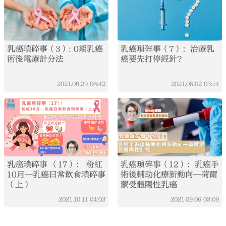
乳癌瑣碎事（3）: 0期乳癌
乳癌瑣碎事（7）：治療乳
術後電療計分法
癌要先打停經針？
2021.06.29
06:42
2021.08.02
03:14
乳癌瑣碎事 （17）： 粉紅
乳癌瑣碎事（12）：乳癌手
10月—乳癌日常飲食瑣碎事
術後輔助化療新動向—荷爾
（上）
蒙受體陽性乳癌
2021.10.11
04:03
2021.09.06
03:09