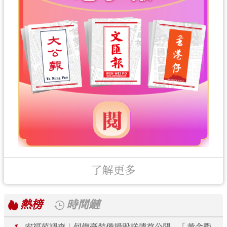
了解更多
熱榜
時間鏈
宏福苑調查｜何偉豪裝備損毀詳情首公開 「黃金戰