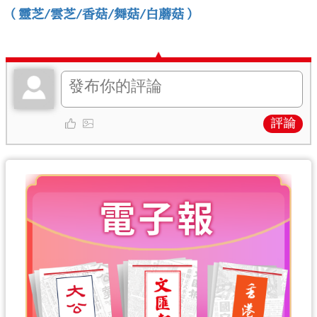
（靈芝/雲芝/香菇/舞菇/白蘑菇）
評論