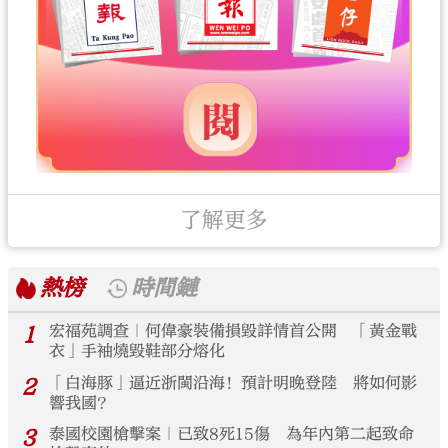
了解更多
熱榜
時間鏈
1
宏福苑調查｜何偉豪裝備損毀詳情首公開 「黃金戰
衣」手袖燒毀鞋部分熔化
2
「白海豚」逼近浙閩沿海！預計明晚登陸 將如何影
響我國？
3
泰國校園槍擊案｜已致8死15傷 為年內第二起致命