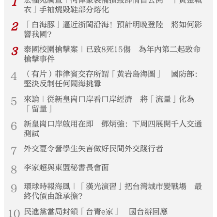
1
衣」手袖燒毀鞋部分熔化
2
「白海豚」逼近浙閩沿海！預計明晚登陸 將如何影
響我國？
3
泰國校園槍擊案｜已致8死15傷 為年內第二起致命
槍擊事件
4
（有片）菲律賓交存所謂「黃岩島海圖」 國防部：
堅決反制任何鬧海挑釁
5
來論｜從新皇崗口岸看口岸經濟 將「流量」化為
「留量」
6
新皇崗口岸啟用在即 鄧炳強：下周四展開千人交通
測試
7
外交夏令營學生矢言做好民間外交踐行者
8
李家超與東盟秘書長會面
9
環球時報海風｜「漢光演習」把台灣城市變戰場 最
終代價由誰承擔？
10
民進黨當局封鎖「台青e家」 國台辦回應