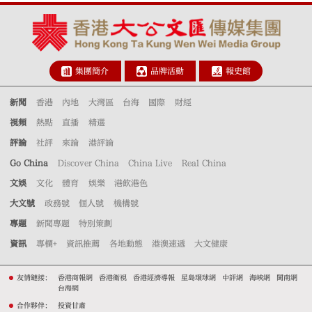
集團簡介
品牌活動
報史館
新聞
香港
內地
大灣區
台海
國際
財經
視頻
熱點
直播
精選
評論
社評
來論
港評論
Go China
Discover China
China Live
Real China
文娛
文化
體育
娛樂
港飲港色
大文號
政務號
個人號
機構號
專題
新聞專題
特別策劃
資訊
專欄+
資訊推薦
各地動態
港澳速遞
大文健康
友情鏈接：
香港商報網
香港衛視
香港經濟導報
星島環球網
中評網
海峽網
閩南網
台海網
合作夥伴：
投資甘肅