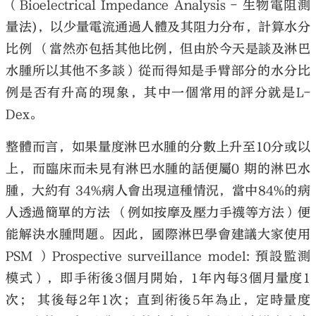
（Bioelectrical Impedance Analysis - 生物電阻測
量法)，以少量電流通過人體及其阻力分布，計算水分
比例 （當然亦包括其他比例，但由於今天是談及淋巴
水腫所以其他不多談）從而得知是手臂部分的水分比
例是否有升高的現象，其中一個常用的評分就是L-
Dex。
整體而言，如果量度淋巴水腫的分數上升至10分或以
上，而臨床而未見有淋巴水腫的話便屬0 期的淋巴水
腫，大約有 34%病人會出現這種情況，當中84%的病
人透過簡單的方法 （例如按摩及壓力手襪等方法）便
能解決水腫問題。因此，國際淋巴學會建議大家使用
PSM ）Prospective surveillance model: 預設監測
模式），即手術後3個月開始，1年內每3個月量度1
次； 其後每2年1次；直到術後5年為止，定時量度