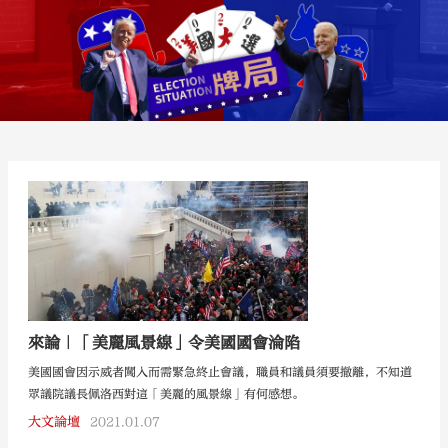
來論｜「美麗風景線」令美國國會淪陷
美國國會因示威者闖入而需緊急終止會議，職員和議員須要撤離，不知道
眾議院議長佩洛西對這「美麗的風景線」有何感想。
大文論壇
2021.01.07