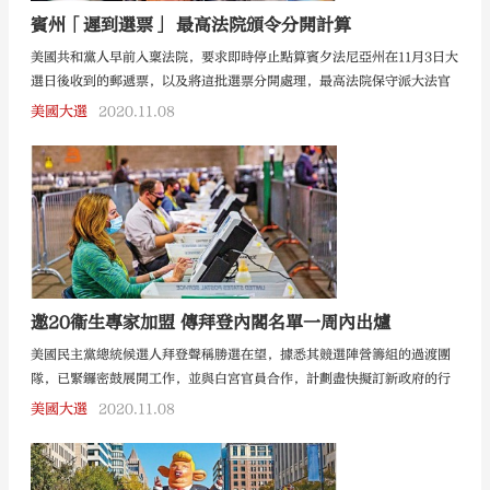
賓州「遲到選票」 最高法院頒令分開計算
美國共和黨人早前入稟法院，要求即時停止點算賓夕法尼亞州在11月3日大
選日後收到的郵遞票，以及將這批選票分開處理，最高法院保守派大法官
阿利托前日駁回停止票點的要求，但同意將在11月4日至6日收到的選票分
美國大選
2020.11.08
開計算，將交由最高法院全院審議如何處理這些選票。
邀20衞生專家加盟 傳拜登內閣名單一周內出爐
美國民主黨總統候選人拜登聲稱勝選在望，據悉其競選陣營籌組的過渡團
隊，已緊鑼密鼓展開工作，並與白宮官員合作，計劃盡快擬訂新政府的行
政藍圖，首批內閣高官名單或最快一周內出爐。
美國大選
2020.11.08