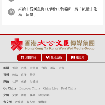
來論｜從新皇崗口岸看口岸經濟 將「流量」化
10
為「留量」
集團簡介
品牌活動
報史館
新聞
香港
內地
大灣區
台海
國際
財經
視頻
熱點
直播
精選
評論
社評
來論
港評論
Go China
Discover China
China Live
Real China
文娛
文化
體育
娛樂
港飲港色
大文號
政務號
個人號
機構號