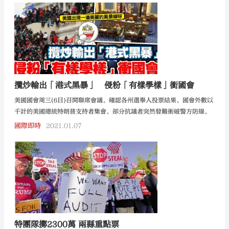
攬炒輸出「港式黑暴」 侵粉「有樣學樣」衝國會
美國國會周三(6日)召開聯席會議，確認各州選舉人投票結果，國會外數以
千計的美國總統特朗普支持者集會，部分抗議者突然發難衝破警方防線，
闖進國會以及議事廳，令選舉人票認證程序中斷，華盛頓警方已確認在抗
國際即時
2021.01.07
議活動中被槍擊的女抗議者身亡，華盛頓在當地晚上6時實施宵禁。
特團隊擲2300萬 兩縣重點票