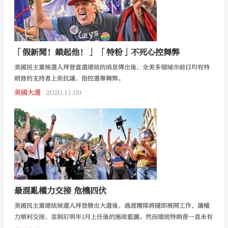
「假新聞！鎖起他！」 「特粉」不死心控舞弊
美國民主黨候選人拜登當選總統的消息傳出後，全美多個城市前日均有特
朗普的支持者上街抗議，指控選舉舞弊。
美國大選
2020.11.09
最混亂權力交接 危機四伏
美國民主黨總統候選人拜登勝出大選後，過渡團隊將隨即展開工作，讓權
力順利交接，並制訂明年1月上任後的施政藍圖。然而總統特朗普一直未有