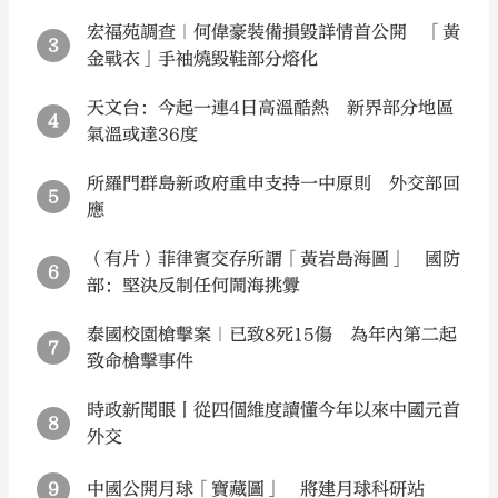
宏福苑調查｜何偉豪裝備損毀詳情首公開 「黃
3
金戰衣」手袖燒毀鞋部分熔化
天文台：今起一連4日高溫酷熱 新界部分地區
4
氣溫或達36度
所羅門群島新政府重申支持一中原則 外交部回
5
應
（有片）菲律賓交存所謂「黃岩島海圖」 國防
6
部：堅決反制任何鬧海挑釁
泰國校園槍擊案｜已致8死15傷 為年內第二起
7
致命槍擊事件
時政新聞眼丨從四個維度讀懂今年以來中國元首
8
外交
9
中國公開月球「寶藏圖」 將建月球科研站