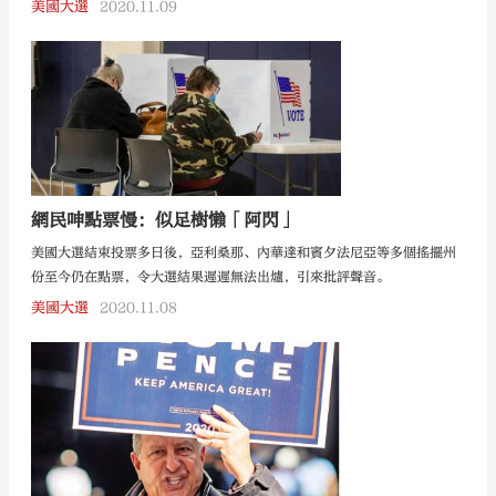
承諾敗選後和平移交權力，他連日來亦拒絕認輸，更表明發動司法戰推翻
美國大選
2020.11.09
部分州份的選舉結果，外界預計特朗普或拒絕交權，幕僚也不會輕易與拜
登過渡團隊合作，拜登將經歷美國現代史上最艱巨及最混亂的總統權力交
接，有共和黨國會議員形容過渡工作受阻「非常危險」，尤其在外交政策
上更可能出現落差。
網民呻點票慢：似足樹懶「阿閃」
美國大選結束投票多日後，亞利桑那、內華達和賓夕法尼亞等多個搖擺州
份至今仍在點票，令大選結果遲遲無法出爐，引來批評聲音。
美國大選
2020.11.08