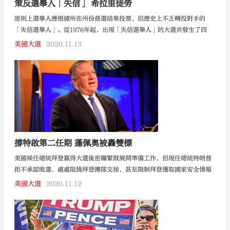
策反選舉人「失信」 希拉里徒勞
原則上選舉人應根據所在州份普選結果投票，但歷史上不乏轉投對手的
「失信選舉人」。從1976年起，出現「失信選舉人」的大選共發生了四
次。
美國大選
2020.11.13
撐特啟第二任期 蓬佩奧被轟雙標
美國候任總統拜登贏得大選後密鑼緊鼓展開準備工作，但現任總統特朗普
拒不承認敗選，處處阻撓拜登團隊交接，甚至限制拜登獲取國家安全情報
等信息。
美國大選
2020.11.12