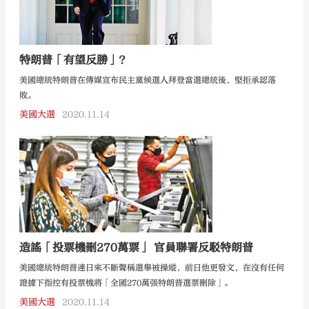
特朗普「有望反勝」？
美國總統特朗普在傳媒宣布民主黨候選人拜登當選總統後，堅拒承認落
敗。
美國大選
2020.11.14
造謠「投票機刪270萬票」 官員聯署反駁特朗普
美國總統特朗普連日來不斷聲稱選舉被操縱，前日他更發文，在沒有任何
證據下指控有投票機將「全國270萬張特朗普選票刪除」。
美國大選
2020.11.14