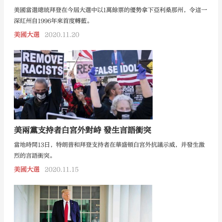
美國當選總統拜登在今屆大選中以1萬餘票的優勢拿下亞利桑那州，令這一
深紅州自1996年來首度轉藍。
美國大選
2020.11.20
美兩黨支持者白宮外對峙 發生言語衝突
當地時間13日，特朗普和拜登支持者在華盛頓白宮外抗議示威，并發生激
烈的言語衝突。
美國大選
2020.11.15