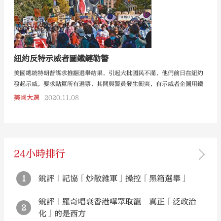
紐約反特示威者圖鐵鏈勒警
美國總統特朗普謀求推翻選舉結果，引起大批國民不滿，他們前日在紐約
發起示威，要求點算所有選票，其間與警員發生衝突，有示威者企圖用鐵
鏈勒住一名警員頸部，警方共拘捕10人，控以襲警和非法持有武器等罪
美國大選
2020.11.08
名。
24小時排行
1
銳評｜記協「炒散雜軍」操控「黑箱選舉」
銳評｜羅奇唱衰香港嘩眾取寵 真正「泛政治
2
化」的是西方