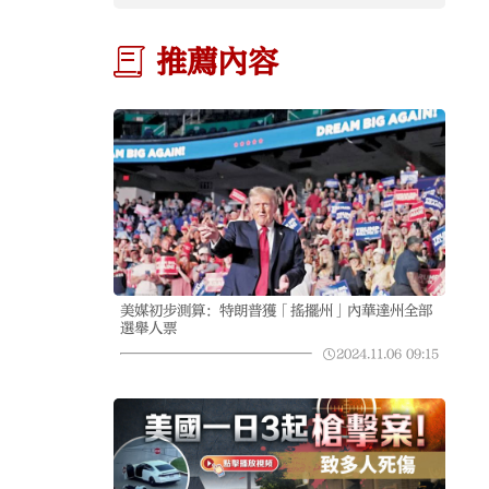
推薦內容
美媒初步測算：特朗普獲「搖擺州」內華達州全部
選舉人票
2024.11.06
09:15