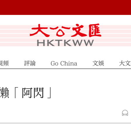
視頻
評論
Go China
文娛
大文
懶「阿閃」