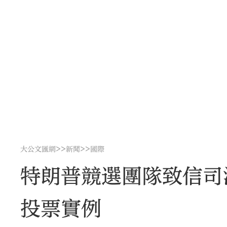
>>
>>
大公文匯網
新聞
國際
特朗普競選團隊致信司
投票實例