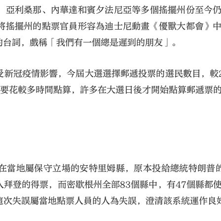
，亞利桑那、內華達和賓夕法尼亞等多個搖擺州份至今
將搖擺州的點票官員形容為迪士尼動畫《優獸大都會》
的台詞，戲稱「我們有一個總是遲到的朋友」。
新冠疫情影響，今屆大選選擇郵遞投票的選民數目，較2
遞票要花較多時間點算，許多在大選日後才開始點算郵遞票
大公文匯
當地屬保守立場的安特里姆縣，原本投給總統特朗普的6
拜登的得票，而密歇根州全部83個縣中，有47個縣都
明，證實這次失誤屬當地點票人員的人為失誤，澄清該系統運作