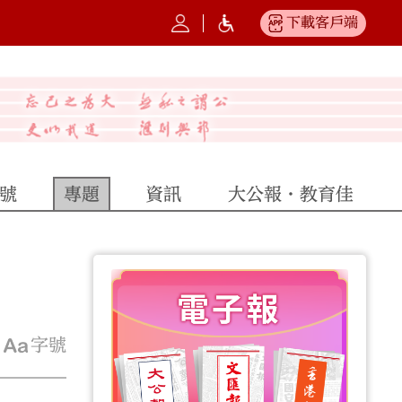
下載客戶端
號
專題
資訊
大公報·教育佳
字號