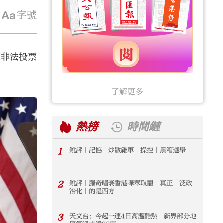
字號
在非法投票
了解更多
熱榜
時間鏈
1
銳評｜記協「炒散雜軍」操控「黑箱選舉」
1
2
銳評｜羅奇唱衰香港嘩眾取寵 真正「泛政
2
治化」的是西方
3
天文台：今起一連4日高溫酷熱 新界部分地
3