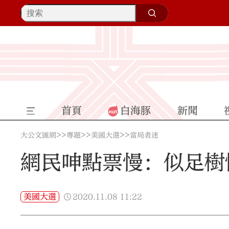
首頁
白海豚
新聞
>>
>>
>>
大公文匯網
專題
美國大選
當局者迷
網民呻點票慢：似足樹
2020.11.08
11:22
美國大選