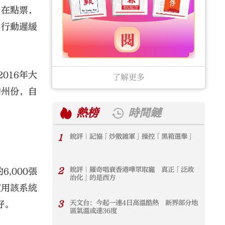
仍在點票，
中行動遲緩
016年大
了解更多
的州份，自
熱榜
時間鏈
1
銳評｜記協「炒散雜軍」操控「黑箱選舉」
1
2
銳評｜羅奇唱衰香港嘩眾取寵 真正「泛政
2
,000張
治化」的是西方
使用該系統
3
天文台：今起一連4日高溫酷熱 新界部分地
3
良好。
區氣溫或達36度