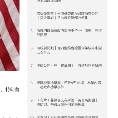
區氣溫或達36度
4
宏福苑調查｜何偉豪裝備損毀詳情首公開
4
「黃金戰衣」手袖燒毀鞋部分熔化
5
所羅門群島新政府重申支持一中原則 外交
5
部回應
6
時政新聞眼丨從四個維度讀懂今年以來中國
6
元首外交
7
中國公開月球「寶藏圖」 將建月球科研站
7
8
泰國校園槍擊案｜已致8死15傷 為年內第
8
二起致命槍擊事件
息，特朗普
9
（有片）菲律賓交存所謂「黃岩島海圖」
9
國防部：堅決反制任何鬧海挑釁
10
席春迎丨為什麼未來最有價值的不是醫院
10