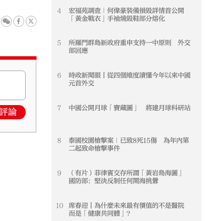
4
宏福苑調查｜何偉豪裝備損毀詳情首公開
4
「黃金戰衣」手袖燒毀鞋部分熔化
5
所羅門群島新政府重申支持一中原則 外交
5
部回應
6
時政新聞眼丨從四個維度讀懂今年以來中國
6
元首外交
7
中國公開月球「寶藏圖」 將建月球科研站
7
評論
8
泰國校園槍擊案｜已致8死15傷 為年內第
8
二起致命槍擊事件
9
（有片）菲律賓交存所謂「黃岩島海圖」
9
國防部：堅決反制任何鬧海挑釁
10
席春迎丨為什麼未來最有價值的不是醫院
10
而是「健康共同體」？