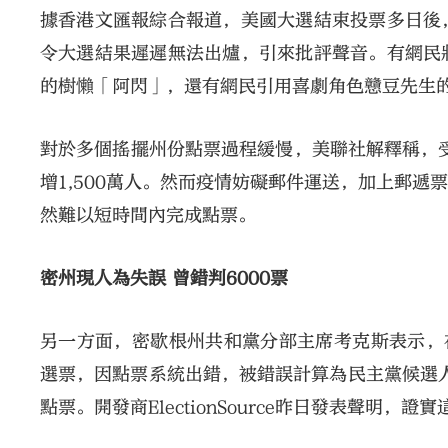
據香港文匯報綜合報道，美國大選結束投票多日後
令大選結果遲遲無法出爐，引來批評聲音。有網民
的樹懶「阿閃」，還有網民引用喜劇角色戇豆先生
對於多個搖擺州份點票過程緩慢，美聯社解釋稱，受
增1,500萬人。然而疫情妨礙郵件運送，加上郵
然難以短時間內完成點票。
密州現人為失誤 曾錯判6000票
另一方面，密歇根州共和黨分部主席考克斯表示，在
選票，因點票系統出錯，被錯誤計算為民主黨候選人
點票。開發商ElectionSource昨日發表聲