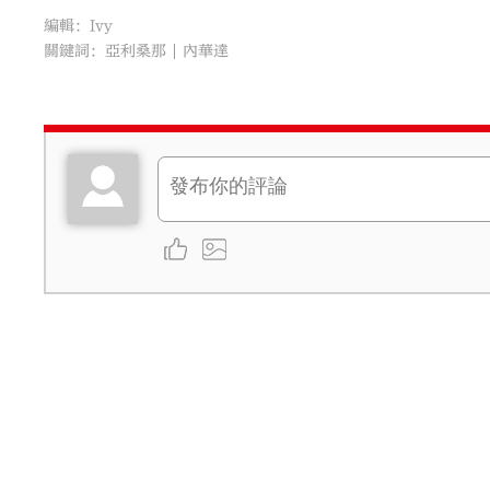
編輯：Ivy
關鍵詞：
亞利桑那
內華達