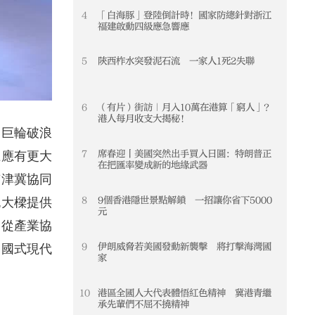
4
「白海豚」登陸倒計時！國家防總針對浙江
4
福建啟動四級應急響應
5
陝西柞水突發泥石流 一家人1死2失聯
5
6
（有片）街訪｜月入10萬在港算「窮人」？
6
港人每月收支大揭秘！
國巨輪破浪
7
席春迎丨美國突然出手買入日圓：特朗普正
7
上應有更大
在把匯率變成新的地緣武器
京津冀協同
8
9個香港隱世景點解鎖 一招讓你省下5000
8
挑大樑提供
元
，從產業協
9
伊朗威脅若美國發動新襲擊 將打擊海灣國
9
中國式現代
家
10
港區全國人大代表體悟紅色精神 冀港青繼
10
承先輩們不屈不撓精神