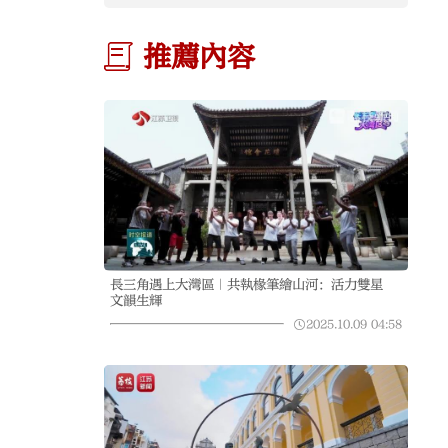
推薦內容
長三角遇上大灣區｜共執椽筆繪山河：活力雙星
文韻生輝
2025.10.09
04:58