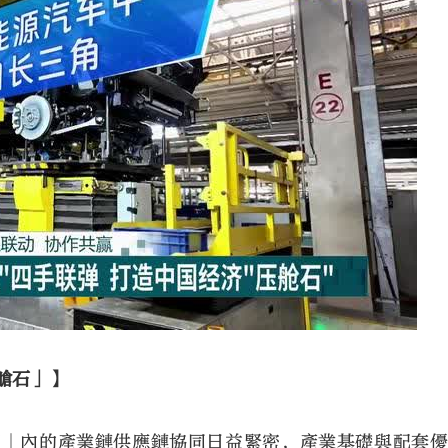
艙石」】
區」內的產業鏈供應鏈協同日益緊密，產業基礎與配套