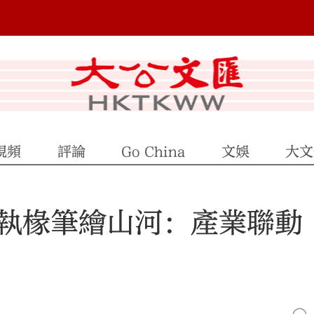
視頻
評論
Go China
文娛
大文
執椽筆繪山河：產業聯動