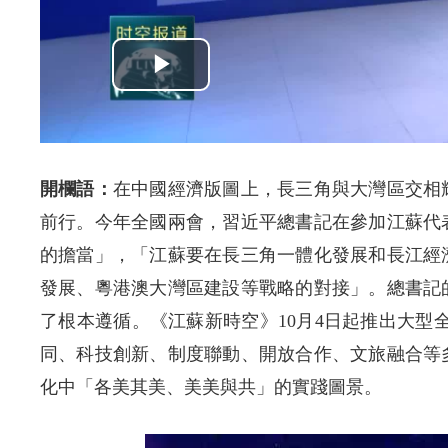
開欄語：
在中國經濟版圖上，長三角與大灣區交相
前行。今年全國兩會，習近平總書記在參加江蘇代
的擔當」，「江蘇要在長三角一體化發展和長江經
發展、粵港澳大灣區建設等戰略的對接」。總書記
了根本遵循。《江蘇新時空》10月4日起推出大型
同、科技創新、制度聯動、開放合作、文旅融合等
化中「各美其美、美美與共」的實踐圖景。