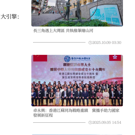
兩大引擎：
長三角遇上大灣區 共執椽筆繪山河
2025.10.09
03:30
卓永興：香港江蘇同為戰略重鎮 冀攜手助力國家
發展新征程
2025.09.05
14:54