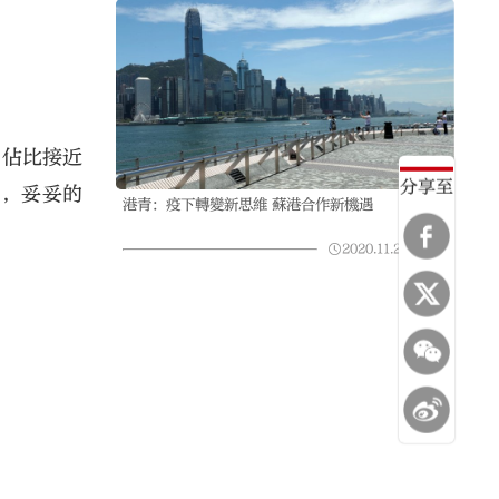
，佔比接近
分享至
國，妥妥的
港青：疫下轉變新思維 蘇港合作新機遇
2020.11.26
06:43