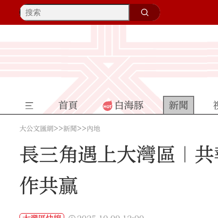
首頁
白海豚
新聞
>>
>>
大公文匯網
新聞
內地
長三角遇上大灣區｜共
作共贏