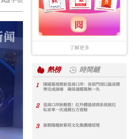
字號
了解更多
熱榜
時間鏈
1
陳國基視察新皇崗口岸：各部門須以最高標
1
準完成演練 確保通關萬無一失
2
皇崗口岸新動態！紅外體溫偵測系統就位
2
私家車一次過關五方查驗
3
崔朝陽履新紫荊文化集團總經理
3