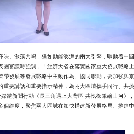
輝映、激蕩共鳴，猶如動能澎湃的兩大引擎，驅動着中
表團審議時強調，「經濟大省在落實國家重大發展戰略
濟帶發展等發展戰略中主動作為、協同聯動，要加強與
的重要講話和重要指示精神，為兩大區域攜手同行、共
全媒體新聞行動《長三角遇上大灣區·共執椽筆繪山河》
多個維度，聚焦兩大區域在加快構建新發展格局、推進