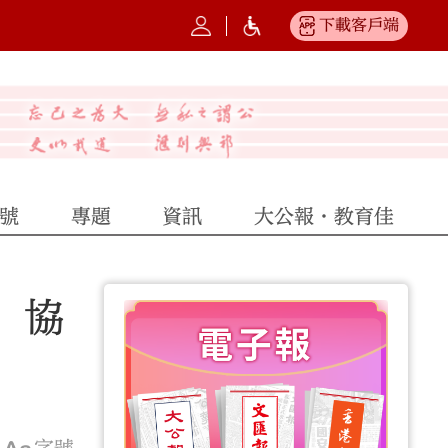
下載客戶端
號
專題
資訊
大公報·教育佳
 協