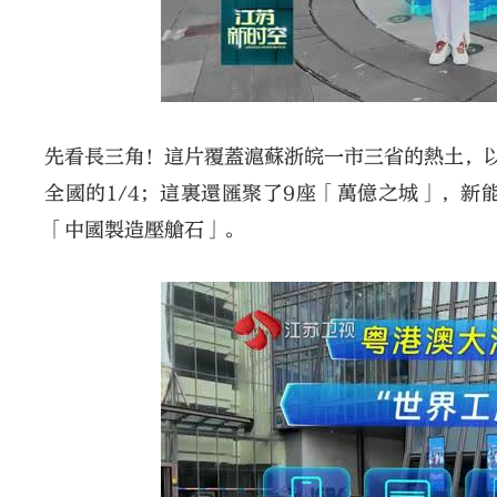
先看長三角！這片覆蓋滬蘇浙皖一市三省的熱土，以
全國的1/4；這裏還匯聚了9座「萬億之城」，
「中國製造壓艙石」。