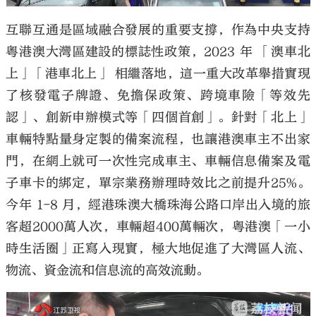
互聯互通是區域融合發展的重要支撐，作為中央支持
粵港澳大灣區建設的標誌性政策，2023 年 「澳車北
上」「港車北上」 相繼落地，這一重大改革舉措實現
了核發電子牌證、免擔保政策、跨境車險「等效先
認」、創新申辦模式等「四個首創」。針對「北上」
車輛特點量身定製的備案流程，也讓港澳車主不出家
門，在網上就可一次性完成車主、車輛信息備案及電
子車卡的綁定，單宗業務辦理時效比之前提升25%。
今年 1-8 月，經港珠澳大橋珠海公路口岸出入境的旅
客超2000萬人次，車輛超400萬輛次，粵港澳「一小
時生活圈」正寫入現實，極大地促進了大灣區人流、
物流、資金流和信息流的高效流動。