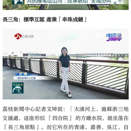
長三角：標準互認 產業「串珠成鏈」
荔枝新聞中心記者文坤說：「太浦河上，滬蘇浙三地
交匯處，這座形似 『四合院』 的方廳水院，就坐落在
『長三角原點』。而它所在的青浦、嘉善、吳江，自