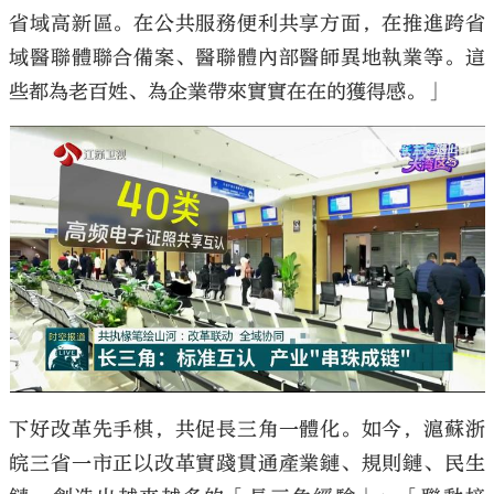
省域高新區。在公共服務便利共享方面，在推進跨省
域醫聯體聯合備案、醫聯體內部醫師異地執業等。這
些都為老百姓、為企業帶來實實在在的獲得感。」
下好改革先手棋，共促長三角一體化。如今，滬蘇浙
皖三省一市正以改革實踐貫通產業鏈、規則鏈、民生