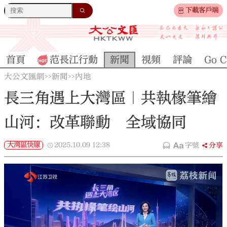
下載客戶端
首頁
范長江行動
新聞
視頻
評論
Go C
大公文匯網
新聞
內地
>>
>>
長三角遇上大灣區｜共執椽筆繪
山河：改革聯動 全域協同
大灣區快線
2025.10.09
12:38
字號
分享