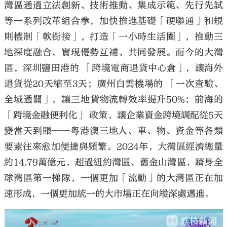
灣區通過立法創新、技術推動、集成示範、先行先試
等一系列改革組合拳，加快推進基礎「硬聯通」和規
則機制「軟銜接」，打造「一小時生活圈」，推動三
地深度融合，實現優勢互補、共同發展。而今的大灣
區，深圳鹽田港的 「跨境電商退貨中心倉」，讓海外
退貨從20天縮至3天；廣州白雲機場的 「一次查驗、
全域通關」，讓三地貨物流轉效率提升50%；前海的
「跨境金融便利化」 政策，讓企業資金跨境調配從5天
變當天到賬——粵港澳三地人、車、物、資金等各類
要素往來愈加便捷與頻繁。2024年，大灣區經濟總量
約14.79萬億元，超過紐約灣區、舊金山灣區，躋身全
球灣區第一梯隊，一個更加「流動」的大灣區正在加
速形成，一個更加統一的大市場正在向縱深處邁進。