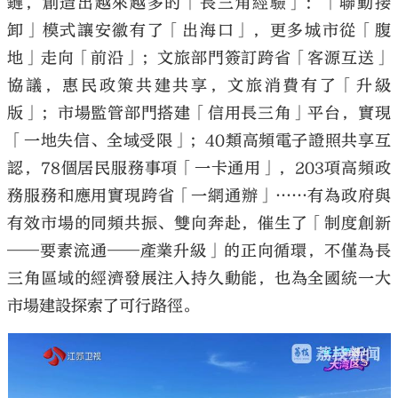
鏈，創造出越來越多的「長三角經驗」：「聯動接
卸」模式讓安徽有了「出海口」，更多城市從「腹
地」走向「前沿」；文旅部門簽訂跨省「客源互送」
協議，惠民政策共建共享，文旅消費有了「升級
版」；市場監管部門搭建「信用長三角」平台，實現
「一地失信、全域受限」；40類高頻電子證照共享互
認，78個居民服務事項「一卡通用」，203項高頻政
務服務和應用實現跨省「一網通辦」……有為政府與
有效市場的同頻共振、雙向奔赴，催生了「制度創新
——要素流通——產業升級」的正向循環，不僅為長
三角區域的經濟發展注入持久動能，也為全國統一大
市場建設探索了可行路徑。