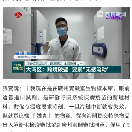
張賀說：「我現在是在廣州實驗室生物樣本庫，眼前
這管進口試劑，是研發呼吸系統疾病疫苗的關鍵材
料，對儲存溫度要求苛刻，一旦冷鏈中斷就會失效。
但就是這樣 『嬌貴』 的物資，從向海關提交特殊物品
出入境衞生檢疫審批單到廣州海關審批同意，僅用了5