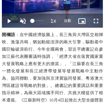
大公文匯
開欄語
：在中國經濟版圖上，長三角與大灣區交相輝
映、激蕩共鳴，猶如動能澎湃的兩大引擎，驅動着中
國巨輪破浪前行。今年全國兩會，習近平總書記在參
加江蘇代表團審議時強調，「經濟大省在落實國家重
大發展戰略上應有更大的擔當」，「江蘇要在長三角
一體化發展和長江經濟帶發展等發展戰略中主動作
為、協同聯動，要加強與京津冀協同發展、粵港澳大
灣區建設等戰略的對接」。總書記的重要講話和重要
指示精神，為兩大區域攜手同行、共挑大樑提供了根
本遵循。《江蘇新時空》10月4日起推出大型全媒體新