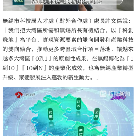
無錫市科技局人才處（對外合作處）處長許文傑說：
「我們把大灣區所需和無錫所長有機結合，以『科創
飛地』為平台，實現資源要素的雙向開發和產業科技
的雙向融合，推動更多跨區域合作項目落地，讓越來
越多大灣區『0到1』的原創性成果，在無錫轉化為『1
到10』『10到N』的產業化成效，也為無錫產業轉型
升級、聚變發展注入蓬勃的新生動力。」