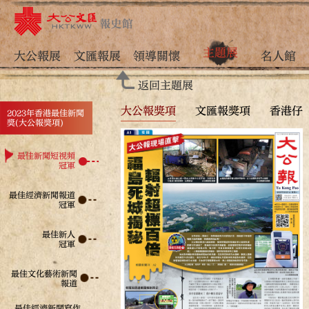
主題展
大公報展
文匯報展
領導關懷
名人館
返回主題展
大公報獎項
文匯報獎項
香港仔
2023年香港最佳新聞
獎(大公報獎項)
最佳新聞短視頻
冠軍
最佳經濟新聞報道
冠軍
最佳新人
冠軍
最佳文化藝術新聞
報道
最佳經濟新聞寫作