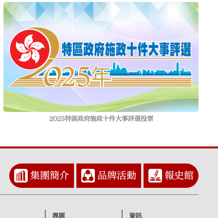
2025特區政府施政十件大事評選投票
集團簡介
品牌活動
報史館
專題
資訊