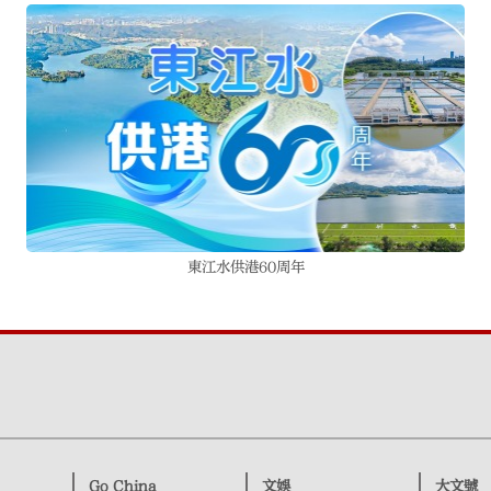
東江水供港60周年
Go China
文娛
大文號