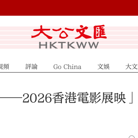
視頻
評論
Go China
文娛
大文
——2026香港電影展映