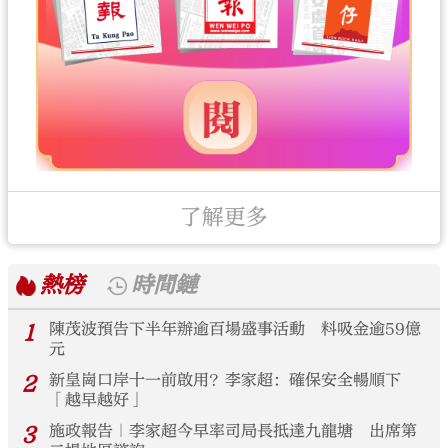
了解更多
熱榜
時間鏈
1
陳茂波預告下半年辦逾百場盛事活動 料吸金逾59億
元
2
新皇崗口岸十一前啟用？李家超：確保安全暢順下
「越早越好」
3
施政報告｜李家超今早率司局長抵達九龍塘 出席第