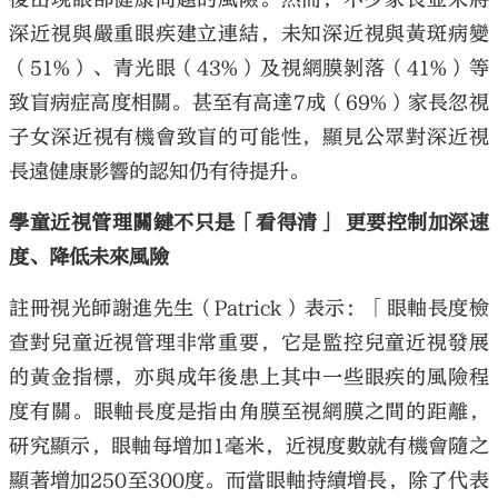
深近視與嚴重眼疾建立連結，未知深近視與黃斑病變
（51%）、青光眼（43%）及視網膜剝落（41%）等
致盲病症高度相關。甚至有高達7成（69%）家長忽視
子女深近視有機會致盲的可能性，顯見公眾對深近視
長遠健康影響的認知仍有待提升。
學童近視管理關鍵不只是「看得清」 更要控制加深速
度、降低未來風險
註冊視光師謝進先生（Patrick）表示：「眼軸長度檢
查對兒童近視管理非常重要，它是監控兒童近視發展
的黃金指標，亦與成年後患上其中一些眼疾的風險程
度有關。眼軸長度是指由角膜至視網膜之間的距離，
研究顯示，眼軸每增加1毫米，近視度數就有機會隨之
顯著增加250至300度。而當眼軸持續增長，除了代表