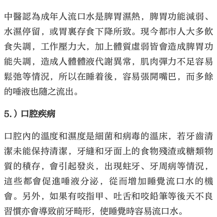
中醫認為成年人流口水是脾胃濕熱，脾胃功能減弱、
水濕停留，或胃裏存食下降所致。現今都市人大多飲
食失調，工作壓力大，加上體質虛弱皆會造成脾胃功
能失調，造成人體體液代謝異常，肌肉彈力不足容易
鬆弛等情況，所以在睡着後，容易張開嘴巴，而多餘
的唾液也隨之流出。
5.
）口腔疾病
口腔內的溫度和濕度是細菌和病毒的溫床，若牙齒清
潔未能保持清潔，牙縫和牙面上的食物殘渣或糖類物
質的積存，會引起發炎，出現蛀牙、牙周病等情況，
這些都會促進唾液分泌，從而增加睡覺流口水的機
會。另外，如果有咬指甲、吐舌和咬鉛筆等後天不良
習慣亦會導致前牙畸形，使睡覺時容易流口水。