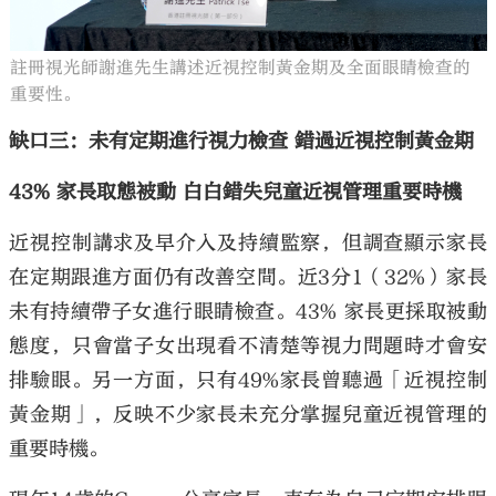
註冊視光師謝進先生講述近視控制黃金期及全面眼睛檢查的
重要性。
缺口三：未有定期進行視力檢查 錯過近視控制黃金期
43% 家長取態被動 白白錯失兒童近視管理重要時機
近視控制講求及早介入及持續監察，但調查顯示家長
在定期跟進方面仍有改善空間。近3分1（32%）家長
未有持續帶子女進行眼睛檢查。43% 家長更採取被動
態度，只會當子女出現看不清楚等視力問題時才會安
排驗眼。另一方面，只有49%家長曾聽過「近視控制
黃金期」，反映不少家長未充分掌握兒童近視管理的
重要時機。