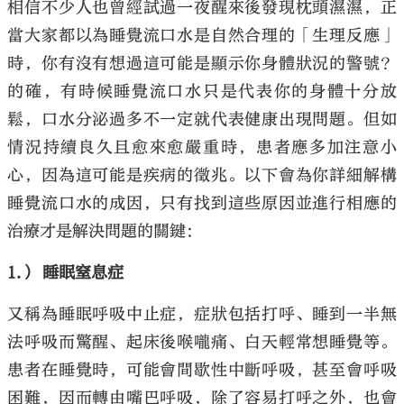
相信不少人也曾經試過一夜醒來後發現枕頭濕濕，正
當大家都以為睡覺流口水是自然合理的「生理反應」
時，你有沒有想過這可能是顯示你身體狀況的警號？
的確，有時候睡覺流口水只是代表你的身體十分放
鬆，口水分泌過多不一定就代表健康出現問題。但如
情況持續良久且愈來愈嚴重時，患者應多加注意小
心，因為這可能是疾病的徵兆。以下會為你詳細解構
睡覺流口水的成因，只有找到這些原因並進行相應的
治療才是解決問題的關鍵：
1.） 睡眠窒息症
又稱為睡眠呼吸中止症，症狀包括打呼、睡到一半無
法呼吸而驚醒、起床後喉嚨痛、白天輕常想睡覺等。
患者在睡覺時，可能會間歇性中斷呼吸，甚至會呼吸
困難，因而轉由嘴巴呼吸，除了容易打呼之外，也會