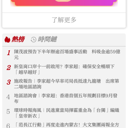
了解更多
熱榜
時間鏈
1
陳茂波預告下半年辦逾百場盛事活動 料吸金逾59億
元
2
新皇崗口岸十一前啟用？李家超：確保安全暢順下
「越早越好」
3
施政報告｜李家超今早率司局長抵達九龍塘 出席第
二場地區諮詢
4
地區諮詢會｜李家超：香港首個五年規劃目標9月發
布
5
環球時報海風｜民進黨當局揮霍重金為「台獨」編織
「皇帝新衣」
6
「范長江行動」再度走進內蒙古！大文集團兩報全方