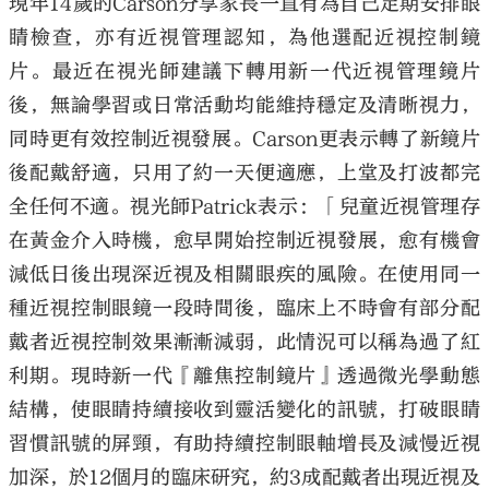
現年14歲的Carson分享家長一直有為自己定期安排眼
睛檢查，亦有近視管理認知，為他選配近視控制鏡
片。最近在視光師建議下轉用新一代近視管理鏡片
後，無論學習或日常活動均能維持穩定及清晰視力，
同時更有效控制近視發展。Carson更表示轉了新鏡片
後配戴舒適，只用了約一天便適應，上堂及打波都完
全任何不適。視光師Patrick表示：「兒童近視管理存
在黃金介入時機，愈早開始控制近視發展，愈有機會
減低日後出現深近視及相關眼疾的風險。在使用同一
種近視控制眼鏡一段時間後，臨床上不時會有部分配
戴者近視控制效果漸漸減弱，此情況可以稱為過了紅
利期。現時新一代『離焦控制鏡片』透過微光學動態
結構，使眼睛持續接收到靈活變化的訊號，打破眼睛
習慣訊號的屏頸，有助持續控制眼軸增長及減慢近視
加深，於12個月的臨床研究，約3成配戴者出現近視及