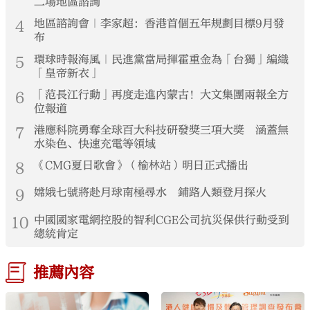
二場地區諮詢
4
地區諮詢會｜李家超：香港首個五年規劃目標9月發
布
5
環球時報海風｜民進黨當局揮霍重金為「台獨」編織
「皇帝新衣」
6
「范長江行動」再度走進內蒙古！大文集團兩報全方
位報道
7
港應科院勇奪全球百大科技研發獎三項大獎 涵蓋無
水染色、快速充電等領域
8
《CMG夏日歌會》（榆林站）明日正式播出
9
嫦娥七號將赴月球南極尋水 鋪路人類登月探火
10
中國國家電網控股的智利CGE公司抗災保供行動受到
總統肯定
推薦內容