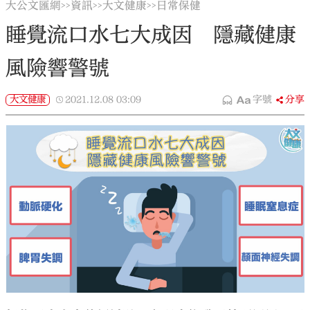
大公文匯網
資訊
大文健康
日常保健
>>
>>
>>
睡覺流口水七大成因 隱藏健康
風險響警號
大文健康
2021.12.08
03:09
字號
分享