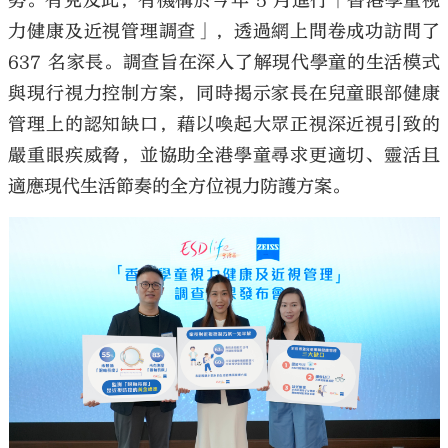
勢。有見及此，有機構於今年 5 月進行「香港學童視
力健康及近視管理調查」，透過網上問卷成功訪問了
637 名家長。調查旨在深入了解現代學童的生活模式
與現行視力控制方案，同時揭示家長在兒童眼部健康
管理上的認知缺口，藉以喚起大眾正視深近視引致的
大公文匯
嚴重眼疾威脅，並協助全港學童尋求更適切、靈活且
適應現代生活節奏的全方位視力防護方案。