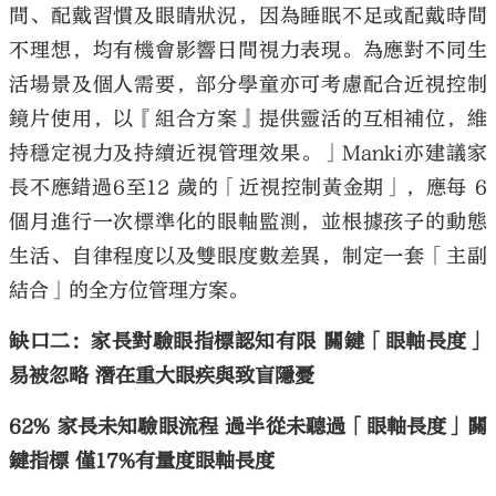
間、配戴習慣及眼睛狀況，因為睡眠不足或配戴時間
不理想，均有機會影響日間視力表現。為應對不同生
活場景及個人需要，部分學童亦可考慮配合近視控制
鏡片使用，以『組合方案』提供靈活的互相補位，維
持穩定視力及持續近視管理效果。」Manki亦建議家
長不應錯過6至12 歲的「近視控制黃金期」，應每 6
個月進行一次標準化的眼軸監測，並根據孩子的動態
生活、自律程度以及雙眼度數差異，制定一套「主副
結合」的全方位管理方案。
缺口二：家長對驗眼指標認知有限 關鍵「眼軸長度」
易被忽略 潛在重大眼疾與致盲隱憂
62% 家長未知驗眼流程 過半從未聽過「眼軸長度」關
鍵指標 僅17%有量度眼軸長度