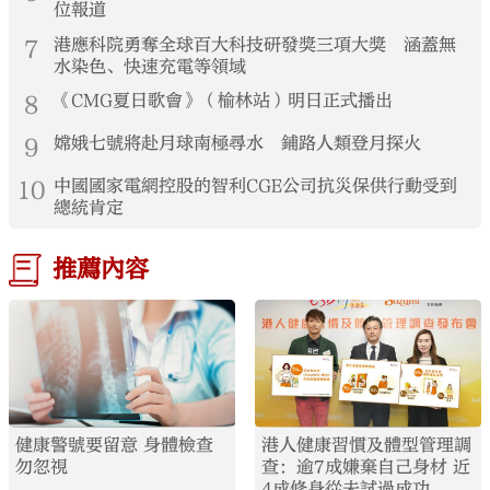
位報道
7
港應科院勇奪全球百大科技研發獎三項大獎 涵蓋無
水染色、快速充電等領域
8
《CMG夏日歌會》（榆林站）明日正式播出
9
嫦娥七號將赴月球南極尋水 鋪路人類登月探火
10
中國國家電網控股的智利CGE公司抗災保供行動受到
總統肯定
推薦內容
健康警號要留意 身體檢查
港人健康習慣及體型管理調
勿忽視
查：逾7成嫌棄自己身材 近
4成修身從未試過成功