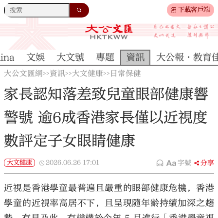
下載客戶端
ina
文娛
大文號
專題
資訊
大公報·教育
大公文匯網
資訊
大文健康
日常保健
>>
>>
>>
家長認知落差致兒童眼部健康響
警號 逾6成香港家長僅以近視度
數評定子女眼睛健康
大文健康
2026.06.26
17:01
字號
分享
近視是香港學童最普遍且嚴重的眼部健康危機，香港
學童的近視率高居不下，且呈現隨年齡持續加深之趨