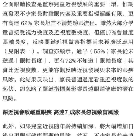
全面眼睛檢查是監察兒童近視發展的重要一環，惟調
查發現不少家長對驗眼內容及重要指標認識有限，更
有高達 62% 家長坦言不清楚驗眼流程。雖然大部分學
童曾接受視力檢查及近視度數檢查，但僅17%曾量度
眼軸長度，反映關鍵近視監察指標尚未獲廣泛應用
（見附表一）。調查亦顯示，過半（55%）家長從未
聽過「眼軸長度」，更有72%不知道「眼軸長度」其
實比近視度數，更能客觀反映近視發展與未來的眼疾
風險。此結果反映出，家長普遍過度看重近視度數的
起伏，卻忽略了關鍵指標與影響長遠眼睛健康的潛在
風險。
深近視會致嚴重眼疾 高達7 成家長忽視致盲風險
此外，如果兒童近視隨年齡持續加深，將大幅增加日
後出現眼部健康問題的風險。然而，不少家長並未將