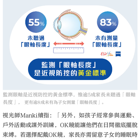
監測眼軸是近視防控的黃金標準，惟逾5成家長未聽過「眼軸
長度」，
更有逾8成未有為子女測量「眼軸長度」。
視光師Manki續指：「另外，如孩子經常參與運動、
戶外活動或課外訓練，OK鏡能讓他們在日間徹底擺脫
束縛。若選擇配戴OK鏡，家長亦需留意子女的睡眠時