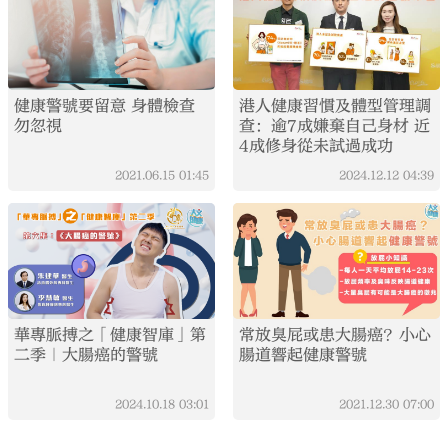
健康警號要留意 身體檢查
港人健康習慣及體型管理調
勿忽視
查：逾7成嫌棄自己身材 近
4成修身從未試過成功
2021.06.15
01:45
2024.12.12
04:39
華專脈搏之「健康智庫」第
常放臭屁或患大腸癌？小心
二季｜大腸癌的警號
腸道響起健康警號
2024.10.18
03:01
2021.12.30
07:00