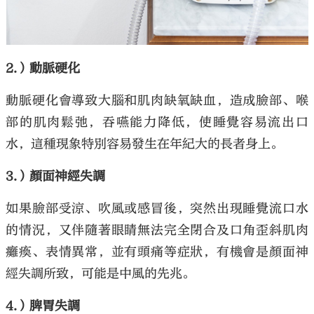
2.
）動脈硬化
動脈硬化會導致大腦和肌肉缺氧缺血，造成臉部、喉
部的肌肉鬆弛，吞嚥能力降低，使睡覺容易流出口
水，這種現象特別容易發生在年紀大的長者身上。
3.）顏面神經失調
如果臉部受涼、吹風或感冒後，突然出現睡覺流口水
的情況，又伴隨著眼睛無法完全閉合及口角歪斜肌肉
癱瘓、表情異常，並有頭痛等症狀，有機會是顏面神
經失調所致，可能是中風的先兆。
4.
）脾胃失調