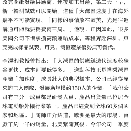
改完圖紙發給供應商，連夜加工出產，第二天一早，
新一輪測試就可以開始。這種「大灣區速度」在海外
幾乎不可能實現。「同樣的事情放在歐美，光是往返
溝通可能就要耗費兩三周。」他說，正因如此，很多
美國公司不惜承擔高額運輸成本，專程奔赴深圳、東
莞完成樣品試製。可見，灣區產業優勢無可替代。
李澤湘教授曾指出：「大灣區的供應鏈迭代速度較硅
谷更快，成本則要低得多。」逸動科技正是搭乘灣區
產業「加速度」成長壯大的典型樣本，公司已經從原
來的三人團隊，發展為規模約350人的企業。「我們公
司有三分一成員都是研發人員，產品出貨量已位居全
球電動船外機行業第一，產品已經賣到全球60多個國
家和地區。」陶師正介紹道，歐洲是最大的市場，貢
獻了約一半的銷量，北美緊隨其後，今年公司一季度