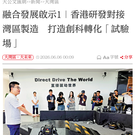
大公文匯網
新聞
大灣區
>>
>>
融合發展啟示1｜香港研發對接
灣區製造 打造創科轉化「試驗
場」
大灣區·大未來
2026.06.06
00:09
字號
分享