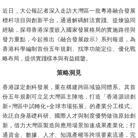
近日，大公報記者深入走訪大灣區一批粵港融合發展
標杆項目與創新平台，通過解碼鮮活實踐、提煉協同
經驗，探尋香港深度嵌入國家發展格局的實施路徑與
發力重點，今起推出《融合發展啟示》系列報道，為
香港科學編制首份五年規劃、找準功能定位、優化戰
略布局，提供實踐樣本與有益鏡鑒。
策略洞見
香港謀定創科發展，重在構建跨區域協同體系。其首
份五年規劃可立足大灣區主陣地，打造「香港源頭創
新+灣區中試轉化+全球市場拓展」的產業分工模式。
依託自身基礎科研、國際人才與制度優勢做強原始創
新，借力大灣區製造與應用場景加速成果產業化；打
通資金、數據、人才、知識產權等跨境要素流通，完