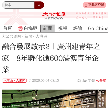
下載客戶端
首頁
白海豚
新聞
視頻
評論
Go Chin
大公文匯網
新聞
大灣區
>>
>>
融合發展啟示2｜廣州建青年之
家 8年孵化逾600港澳青年企
業
大灣區·大未來
2026.06.07
08:10
字號
分享