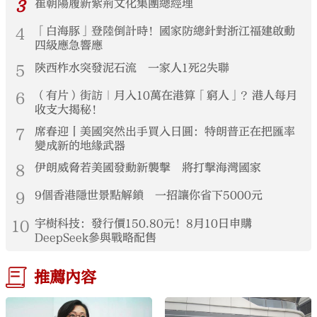
3
崔朝陽履新紫荊文化集團總經理
4
「白海豚」登陸倒計時！國家防總針對浙江福建啟動
四級應急響應
5
陝西柞水突發泥石流 一家人1死2失聯
6
（有片）街訪｜月入10萬在港算「窮人」？港人每月
收支大揭秘！
7
席春迎丨美國突然出手買入日圓：特朗普正在把匯率
變成新的地緣武器
8
伊朗威脅若美國發動新襲擊 將打擊海灣國家
9
9個香港隱世景點解鎖 一招讓你省下5000元
10
宇樹科技：發行價150.80元！8月10日申購
DeepSeek參與戰略配售
推薦內容