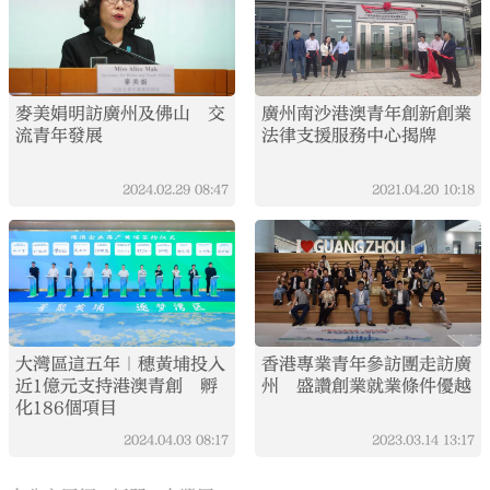
麥美娟明訪廣州及佛山 交
廣州南沙港澳青年創新創業
流青年發展
法律支援服務中心揭牌
2024.02.29
08:47
2021.04.20
10:18
大灣區這五年｜穗黃埔投入
香港專業青年參訪團走訪廣
近1億元支持港澳青創 孵
州 盛讚創業就業條件優越
化186個項目
2024.04.03
08:17
2023.03.14
13:17