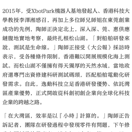
2015年，受XbotPark機器人基地發起人、香港科技大
學教授李澤湘感召，再加上多位師兄師姐在東莞創業
成功的先例，陶師正決定北上，深入深、莞、惠供應
鏈腹地實地考察，最終扎根松山湖。「對船舶研發來
說，測試是生命線。」陶師正接受《大公報》採訪時
表示，受各種條件限制，香港難以開展規模化海上測
試。而松山湖不僅擁有得天獨厚的天然水域，當地政
府還專門出資修建科研測試碼頭，匹配船舶電動化研
發需求。自此，逸動科技立足香港研發優勢、依託灣
區產業優勢，正式開啟從科創初創企業向全球化科技
企業的跨越之路。
「在大灣區，效率是以『小時』計算的。」陶師正告
訴記者，團隊在研發過程中發現零件有問題，下午修