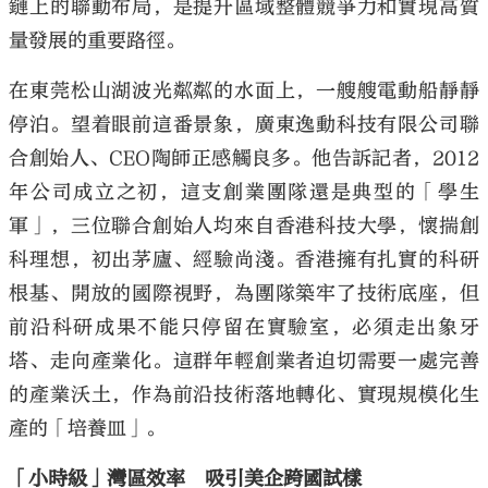
鏈上的聯動布局，是提升區域整體競爭力和實現高質
量發展的重要路徑。
在東莞松山湖波光粼粼的水面上，一艘艘電動船靜靜
停泊。望着眼前這番景象，廣東逸動科技有限公司聯
合創始人、CEO陶師正感觸良多。他告訴記者，2012
年公司成立之初，這支創業團隊還是典型的「學生
軍」，三位聯合創始人均來自香港科技大學，懷揣創
科理想，初出茅廬、經驗尚淺。香港擁有扎實的科研
根基、開放的國際視野，為團隊築牢了技術底座，但
前沿科研成果不能只停留在實驗室，必須走出象牙
塔、走向產業化。這群年輕創業者迫切需要一處完善
的產業沃土，作為前沿技術落地轉化、實現規模化生
產的「培養皿」。
「小時級」灣區效率 吸引美企跨國試樣