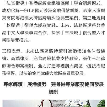
「法官指導＋香港調解員組織協商」聯合調解模式，
成功化解一宗1.5億元涉港金融借款糾紛，該案入選廣
東高院粵港澳大灣區跨境糾紛典型案例，讓三地規則
「軟聯通」從理念變為實踐。未來，法務區還將與香
港中文大學法學院合作，探索「三法域」複合型人才
新型培養模式。
王碩表示，未來法務區將持續引進港澳知名仲裁機
構、高端律所，完善跨境執業支持政策，深化三地律
師聯合辦案機制，全力打造粵港澳大灣區一流法治服
務標桿，以法治協同賦能大灣區高質量發展。
專家解讀｜展港優勢 建粵港專業服務協同發展
機制