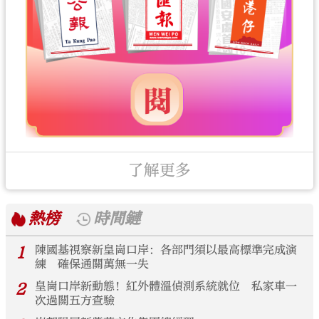
了解更多
熱榜
時間鏈
1
陳國基視察新皇崗口岸：各部門須以最高標準完成演
練 確保通關萬無一失
2
皇崗口岸新動態！紅外體溫偵測系統就位 私家車一
次過關五方查驗