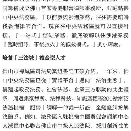
同籌備成立佛山首家粵港聯營律師事務所，並駐點佛
山中央法務區。「以前參與涉港業務，往往需要臨時
找香港律師合作。現在在中央法務區就可以直接對
接，『一站式』辦結業務，徹底破解以往涉港業務
『臨時組隊，事後救火』的低效模式。」吳小輝說。
培養「三法域」複合型人才
佛山市禪城區司法局黨組書記王碩介紹，一年來，佛
山中央法務區已從「實體平台」邁向「法治生態」，
構建起政務法務、社會法務、企業三方聯動的共生體
系，周邊集聚律所、法律科技、知識產權等200餘家泛
法務機構，配齊「調解─仲裁─訴訟」全鏈條糾紛解
決體系。例如，法務區入駐機構中國貿促會調解中心
大灣區中心聯合佛山市中級人民法院，採用創新性的