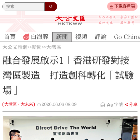
下載客戶端
首頁
白海豚
新聞
視頻
評論
Go Chin
大公文匯網
新聞
大灣區
>>
>>
融合發展啟示1｜香港研發對接
灣區製造 打造創科轉化「試驗
場」
大灣區·大未來
2026.06.06
08:09
字號
分享