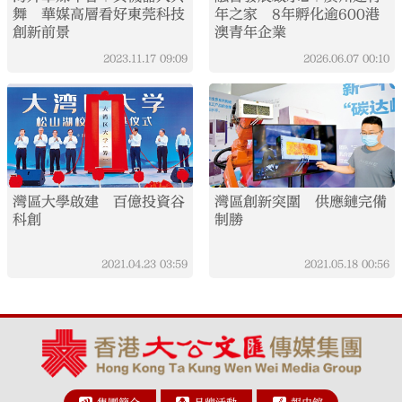
舞 華媒高層看好東莞科技
年之家 8年孵化逾600港
創新前景
澳青年企業
2023.11.17
09:09
2026.06.07
00:10
灣區大學啟建 百億投資谷
灣區創新突圍 供應鏈完備
科創
制勝
2021.04.23
03:59
2021.05.18
00:56