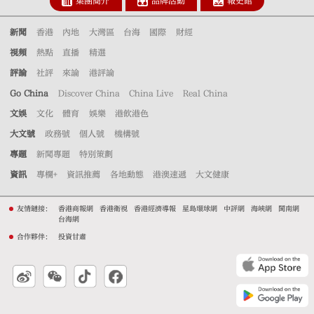
集團簡介
品牌活動
報史館
新聞
香港
內地
大灣區
台海
國際
財經
視頻
熱點
直播
精選
評論
社評
來論
港評論
Go China
Discover China
China Live
Real China
文娛
文化
體育
娛樂
港飲港色
大文號
政務號
個人號
機構號
專題
新聞專題
特別策劃
資訊
專欄+
資訊推薦
各地動態
港澳速遞
大文健康
友情鏈接：
香港商報網
香港衛視
香港經濟導報
星島環球網
中評網
海峽網
閩南網
台海網
合作夥伴：
投資甘肅