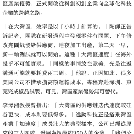
區產業優勢，正式開啟從科創初創企業向全球化科技
企業的跨越之路。
「在大灣區，效率是以『小時』計算的。」陶師正告
訴記者，團隊在研發過程中發現零件有問題，下午修
改完圖紙發給供應商，連夜加工出產，第二天一早，
新一輪測試就可以開始。這種「大灣區速度」在海外
幾乎不可能實現。「同樣的事情放在歐美，光是往返
溝通可能就要耗費兩三周。」他說，正因如此，很多
美國公司不惜承擔高額運輸成本，專程奔赴深圳、東
莞完成樣品試製。可見，灣區產業優勢無可替代。
李澤湘教授曾指出：「大灣區的供應鏈迭代速度較硅
谷更快，成本則要低得多。」逸動科技正是搭乘灣區
產業「加速度」成長壯大的典型樣本，公司已經從原
來的三人團隊，發展為規模約350人的企業。「我們公