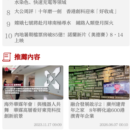
水染色、快速充電等領域
8
大公周評｜十年磨一劍 香港創科迎來「好收成」
9
嫦娥七號將赴月球南極尋水 鋪路人類登月探火
10
內地暑期檔票房破85億！諾蘭新片《奧德賽》8·14
上映
推薦內容
海外華媒年會｜與機器人共
融合發展啟示2｜廣州建青
舞 華媒高層看好東莞科技
年之家 8年孵化逾600港
創新前景
澳青年企業
2023.11.17
09:09
2026.06.07
00:10