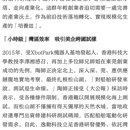
塔、走向產業化。這群年輕創業者迫切需要一處完善
的產業沃土，作為前沿技術落地轉化、實現規模化生
產的「培養皿」。
「小時級」灣區效率 吸引美企跨國試樣
2015年，受XbotPark機器人基地發起人、香港科技大
學教授李澤湘感召，再加上多位師兄師姐在東莞創業
成功的先例，陶師正決定北上，深入深、莞、惠供應
鏈腹地實地考察，最終扎根松山湖。「對船舶研發來
說，測試是生命線。」陶師正接受《大公報》採訪時
表示，受各種條件限制，香港難以開展規模化海上測
試。而松山湖不僅擁有得天獨厚的天然水域，當地政
府還專門出資修建科研測試碼頭，匹配船舶電動化研
發需求。自此，逸動科技立足香港研發優勢、依託灣