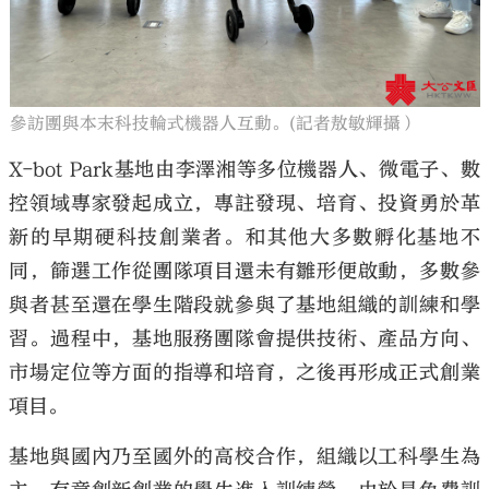
參訪團與本末科技輪式機器人互動。(記者敖敏輝攝）
X-bot Park基地由李澤湘等多位機器人、微電子、數
控領域專家發起成立，專註發現、培育、投資勇於革
新的早期硬科技創業者。和其他大多數孵化基地不
同，篩選工作從團隊項目還未有雛形便啟動，多數參
與者甚至還在學生階段就參與了基地組織的訓練和學
習。過程中，基地服務團隊會提供技術、產品方向、
市場定位等方面的指導和培育，之後再形成正式創業
項目。
基地與國內乃至國外的高校合作，組織以工科學生為