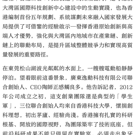
大灣區國際科技創新中心建設中的生動實踐，也為香
港編制首份五年規劃、系統謀劃未來融入國家發展大
局提供了可借鑒的經驗啟示─發揮香港原始創新與高
端人才優勢，強化與大灣區內地城市在產業鏈、創新
鏈上的聯動布局，是提升區域整體競爭力和實現高質
量發展的重要路徑。
在東莞松山湖波光粼粼的水面上，一艘艘電動船靜靜
停泊。望着眼前這番景象，廣東逸動科技有限公司聯
合創始人、CEO陶師正感觸良多。他告訴記者，2012
年公司成立之初，這支創業團隊還是典型的「學生
軍」，三位聯合創始人均來自香港科技大學，懷揣創
科理想，初出茅廬、經驗尚淺。香港擁有扎實的科研
根基、開放的國際視野，為團隊築牢了技術底座，但
前沿科研成果不能只停留在實驗室，必須走出象牙