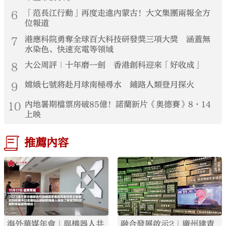
6
「范長江行動」再度走進內蒙古！大文集團兩報全方
位報道
7
港應科院勇奪全球百大科技研發獎三項大獎 涵蓋無
水染色、快速充電等領域
8
大公周評｜十年磨一劍 香港創科迎來「好收成」
9
嫦娥七號將赴月球南極尋水 鋪路人類登月探火
10
內地暑期檔票房破85億！諾蘭新片《奧德賽》8·14
上映
推薦內容
海外華媒年會｜與機器人共
融合發展啟示2｜廣州建青