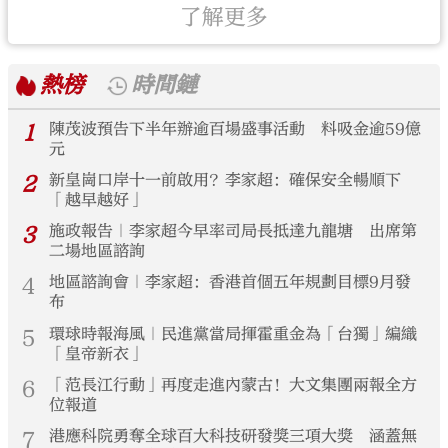
了解更多
熱榜
時間鏈
1
陳茂波預告下半年辦逾百場盛事活動 料吸金逾59億
元
2
新皇崗口岸十一前啟用？李家超：確保安全暢順下
「越早越好」
3
施政報告｜李家超今早率司局長抵達九龍塘 出席第
二場地區諮詢
4
地區諮詢會｜李家超：香港首個五年規劃目標9月發
布
5
環球時報海風｜民進黨當局揮霍重金為「台獨」編織
「皇帝新衣」
6
「范長江行動」再度走進內蒙古！大文集團兩報全方
位報道
7
港應科院勇奪全球百大科技研發獎三項大獎 涵蓋無