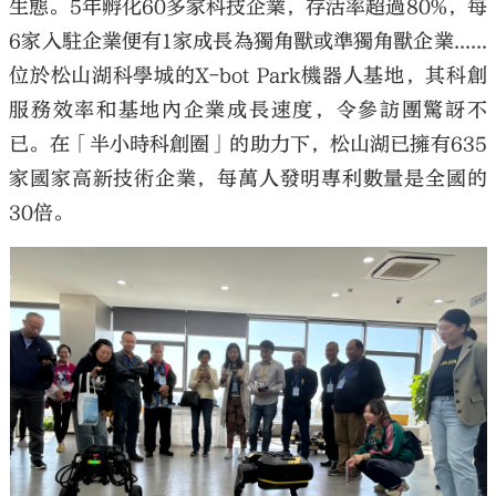
生態。5年孵化60多家科技企業，存活率超過80%，每
6家入駐企業便有1家成長為獨角獸或準獨角獸企業......
位於松山湖科學城的X-bot Park機器人基地，其科創
服務效率和基地內企業成長速度，令參訪團驚訝不
已。在「半小時科創圈」的助力下，松山湖已擁有635
家國家高新技術企業，每萬人發明專利數量是全國的
30倍。