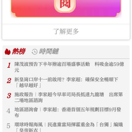
了解更多
熱榜
時間鏈
1
陳茂波預告下半年辦逾百場盛事活動 料吸金逾59億
元
2
新皇崗口岸十一前啟用？李家超：確保安全暢順下
「越早越好」
3
施政報告｜李家超今早率司局長抵達九龍塘 出席第
二場地區諮詢
4
地區諮詢會｜李家超：香港首個五年規劃目標9月發
布
5
環球時報海風｜民進黨當局揮霍重金為「台獨」編織
「皇帝新衣」