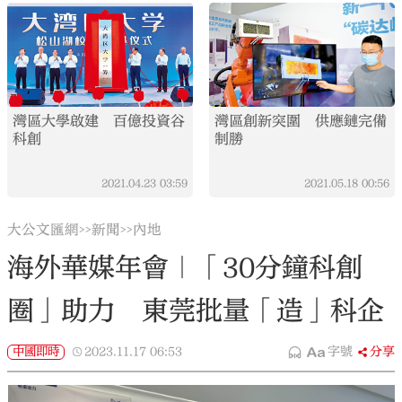
灣區大學啟建 百億投資谷
灣區創新突圍 供應鏈完備
科創
制勝
2021.04.23
03:59
2021.05.18
00:56
大公文匯網
新聞
內地
>>
>>
海外華媒年會｜「30分鐘科創
圈」助力 東莞批量「造」科企
中國即時
2023.11.17
06:53
字號
分享