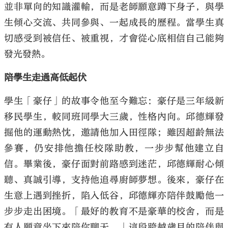
並非單向的知識灌輸，而是老師願意蹲下身子，與學
生傾心交流、共同參與、一起成長的歷程。當學生真
切感受到被信任、被重視，才會從心底相信自己能夠
發光發熱。
陪學生走過高低起伏
學生「豪仔」的故事令他至今難忘：豪仔是三年級新
移民學生，較同班同學大三歲，性格內向。邱德輝發
掘他的運動熱忱，邀請他加入田徑隊；雖因超齡無法
參賽，仍安排他擔任校隊助教，一步步幫他建立自
信。畢業後，豪仔面對前路感到迷茫，邱德輝耐心傾
聽、真誠引導，支持他追尋廚師夢想。後來，豪仔在
生意上遇到挫折，陷入低谷，邱德輝亦陪伴鼓勵他一
步步走出困境。「最好的教育不是豪華的校舍，而是
有人願意坐下來陪你聊天。」這段跨越歲月的陪伴與