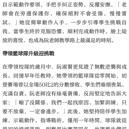
自示範動作要領，手把手糾正姿勢，反覆安撫，「老
師會在旁邊保護你，確保絕對不會受傷，慢慢嘗
試。」她從簡單動作入手，一步步引導學生挑戰自
我，當學生終於克服恐懼、順利完成動作時，臉上綻
放的喜悅，也成為阮老師教學路上最滿足的時刻。
帶領籃球隊升級迎挑戰
在帶領校隊的歲月中，阮淑賢更見證了無數逆襲與成
長。回憶早年任教時，她帶領的籃球隊從零開始，初
登賽場曾以全場50比2的分數慘敗，學生們垂頭喪氣、
充滿自責。阮老師沒有絲毫責備，反而堅定地告訴大
家：「輸了沒關係，我們一起找原因、加緊訓練，只
要不放棄，一定會進步。」此後，她堅持陪伴學生加
練，示範動作、指導戰術，僅用一年時間，球隊就從