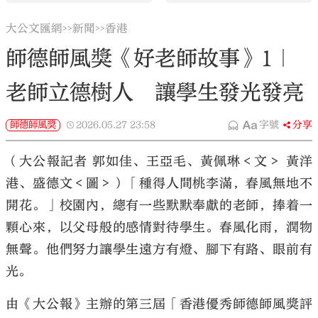
大公文匯網
新聞
香港
>>
>>
師德師風獎《好老師故事》1｜
老師立德樹人 讓學生發光發亮
師德師風獎
2026.05.27
23:58
字號
分享
（大公報記者 郭如佳、王亞毛、黃佩琳＜文＞ 黃洋
港、盛德文＜圖＞）「種得人間桃李滿，春風無地不
開花。」校園內，總有一些默默奉獻的老師，捧着一
顆心來，以父母般的感情對待學生。春風化雨，潤物
無聲。他們努力讓學生遠方有燈、腳下有路、眼前有
光。
由《大公報》主辦的第三屆「香港優秀師德師風獎評