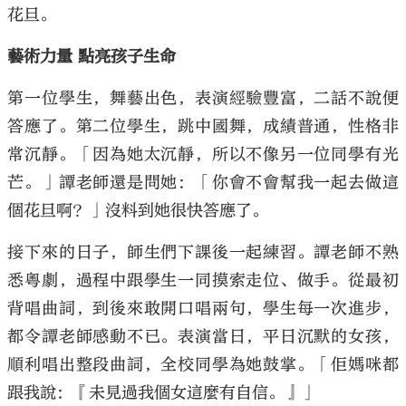
花旦。
藝術力量 點亮孩子生命
第一位學生，舞藝出色，表演經驗豐富，二話不說便
答應了。第二位學生，跳中國舞，成績普通，性格非
常沉靜。「因為她太沉靜，所以不像另一位同學有光
芒。」譚老師還是問她：「你會不會幫我一起去做這
個花旦啊？」沒料到她很快答應了。
接下來的日子，師生們下課後一起練習。譚老師不熟
悉粵劇，過程中跟學生一同摸索走位、做手。從最初
背唱曲詞，到後來敢開口唱兩句，學生每一次進步，
都令譚老師感動不已。表演當日，平日沉默的女孩，
順利唱出整段曲詞，全校同學為她鼓掌。「佢媽咪都
跟我說：『未見過我個女這麼有自信。』」