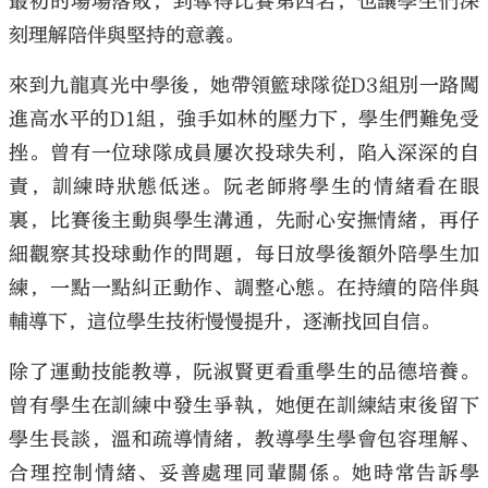
最初的場場落敗，到奪得比賽第四名，也讓學生們深
刻理解陪伴與堅持的意義。
來到九龍真光中學後，她帶領籃球隊從D3組別一路闖
進高水平的D1組，強手如林的壓力下，學生們難免受
挫。曾有一位球隊成員屢次投球失利，陷入深深的自
責，訓練時狀態低迷。阮老師將學生的情緒看在眼
裏，比賽後主動與學生溝通，先耐心安撫情緒，再仔
細觀察其投球動作的問題，每日放學後額外陪學生加
練，一點一點糾正動作、調整心態。在持續的陪伴與
輔導下，這位學生技術慢慢提升，逐漸找回自信。
除了運動技能教導，阮淑賢更看重學生的品德培養。
曾有學生在訓練中發生爭執，她便在訓練結束後留下
學生長談，溫和疏導情緒，教導學生學會包容理解、
合理控制情緒、妥善處理同輩關係。她時常告訴學