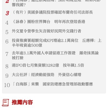
2
響我國？
3
（有片）美國參議院投票確認布蘭奇任司法部長
4
《詠春》圈粉世界舞台 明年再次登陸香港
5
外交夏令營學生矢言做好民間外交踐行者
6
投資推廣署超額完成KPI增逾2.1萬崗位 丘應樺：上
半年吸資逾500億
7
去年逾3.1萬外國人申請留港工作簽證 羅奇抹黑論
被打臉
8
港IPO首七月集資額3282億 按年飆1.5倍
9
大公社評｜經濟動能強勁 外資信心續增
10
「白海豚」來襲 國家防總應急管理部啟動響應
推薦內容