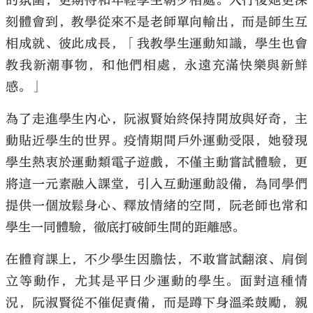
的氛圍，更期待和年輕學生朝夕相處。入行後她更深
刻體會到，教學從來不是老師單向輸出，而是師生互
相成就、彼此成長，「我教學生運動知識，學生也會
教我新潮事物，和他們相處，永遠充滿快樂與新鮮
感。」
為了走進學生內心，阮淑賢始終保持開放與好奇，主
動貼近學生的世界。疫情期間戶外運動受限，她發現
學生熱衷於運動類電子遊戲，不僅主動嘗試體驗，更
將這一元素融入課堂，引入互動運動設備，為同學們
提供一個放鬆身心、釋放情緒的空間，阮老師也常和
學生一同體驗，徹底打破師生間的距離感。
在體育課上，不少學生因膽怯，不敢嘗試翻滾、肩倒
立等動作，尤其是平日少運動的學生。面對這種情
況，阮淑賢從不催促責備，而是蹲下身溫柔鼓勵，親