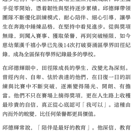
手從零開始，憑着韌性與堅持逐步累積。邱德輝帶領
團隊不斷優化訓練模式，耐心陪伴、細心引導，讓學
生在奔跑中錘煉品格，在堅持中看見進步。從與獎項
無緣，到闖入賽事、獲取榮譽，再到突破極限，如今
慈幼葉漢千禧小學已先後14次打破葵涌區學界田徑紀
錄，成為全區保有學界紀錄最多的學校。
在邱德輝眼中，田徑隊成長的學生，改變尤為深刻。
曾經內向、自卑、怯於表達的他們，在日復一日的訓
練與比賽中不斷突破，逐漸變得陽光、開朗、有擔
當。他們不只在賽場上摘得獎項，更在人生路上收穫
最珍貴的自信，真正從心底認可「我可以」。這種由
內而外的蛻變，比任何榮譽都更具價值。
邱德輝常說，「陪伴是最好的教育」。他深信，教育