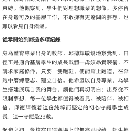
束縛。他觀察到，學生們對理想職業的想像，多停留
在身邊可及的基層工作，不敢擁有更遼闊的夢想，也
難以看見自身潛能。
從零開始到締造多項紀錄
身為體育專業出身的教師，邱德輝敏銳地察覺到，田
徑正是適合基層學生的成長載體─毋須昂貴裝備，不
講求家庭條件，只要一雙跑鞋，便能踏上跑道，在奔
跑中磨練意志、建立自信。他希望以自身專業，為學
生搭建展現自我的舞台，讓他們真切明白：出身從不
限制夢想，每一位學生都值得被看見、被陪伴、被相
信。邱德輝懷着這份純粹而堅定的初心守護學生成
長，這一守便是23載。
起步之初，學校在田徑賽場上並無亮眼成績，師生攜