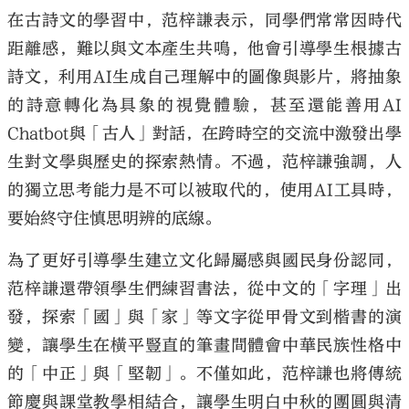
在古詩文的學習中，范梓謙表示，同學們常常因時代
距離感，難以與文本產生共鳴，他會引導學生根據古
詩文，利用AI生成自己理解中的圖像與影片，將抽象
的詩意轉化為具象的視覺體驗，甚至還能善用AI
Chatbot與「古人」對話，在跨時空的交流中激發出學
生對文學與歷史的探索熱情。不過，范梓謙強調，人
的獨立思考能力是不可以被取代的，使用AI工具時，
要始終守住慎思明辨的底線。
為了更好引導學生建立文化歸屬感與國民身份認同，
范梓謙還帶領學生們練習書法，從中文的「字理」出
發，探索「國」與「家」等文字從甲骨文到楷書的演
變，讓學生在橫平豎直的筆畫間體會中華民族性格中
的「中正」與「堅韌」。不僅如此，范梓謙也將傳統
節慶與課堂教學相結合，讓學生明白中秋的團圓與清