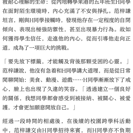
被耐心理解的生命：從內地轉學來港的五年班生H同學
在面對陌生環境時，內心充滿了不安與掙扎。范梓謙
坦言，剛與H同學接觸時，發現他存在一定程度的自閉
傾向、表現出極強防禦性，甚至出現暴力行為。故如
何獲得學生信任，走進他的內心，從而引導他走向正
道，成為了一項巨大的挑戰。
「要先放下標籤，才能觸及背後那顆受困的心靈。」
范梓謙說，他沒有急着和H同學講大道理，而是從日常
閒聊開始：美食、動漫、遊戲……H同學漸漸放下了戒
心，臉上也出現了久違的笑容。「透過建立一個良好
的關係，我想同學都會感受到被接納、被關心、被愛
護，才會更加願意開放自己。」
經過一段時間的相處後，在後續的校園跨學科活動
中，范梓謙交由H同學招待來賓，而H同學亦不負期