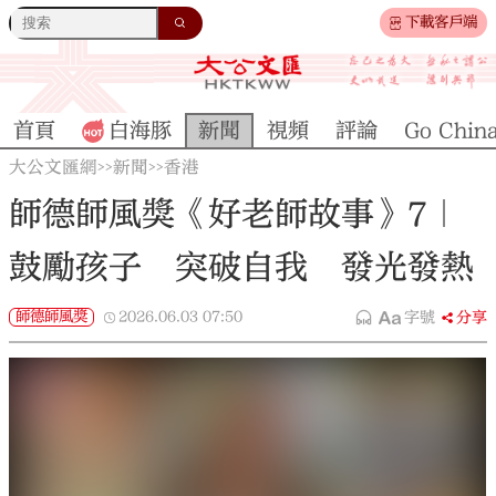
下載客戶端
首頁
白海豚
新聞
視頻
評論
Go Chin
大公文匯網
新聞
香港
>>
>>
師德師風獎《好老師故事》7｜
鼓勵孩子 突破自我 發光發熱
師德師風獎
2026.06.03
07:50
字號
分享