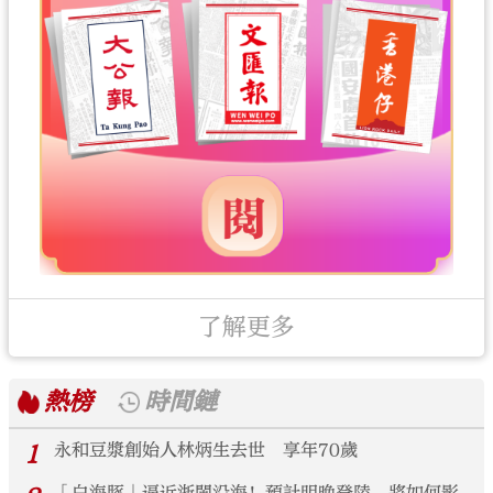
了解更多
熱榜
時間鏈
1
永和豆漿創始人林炳生去世 享年70歲
「白海豚」逼近浙閩沿海！預計明晚登陸 將如何影