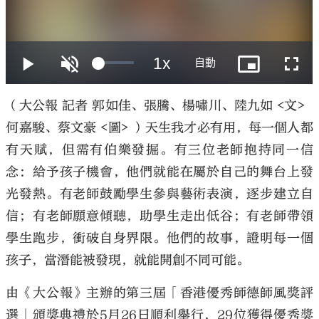
大公文匯
（大公報 記者 郭如佳、張騰、楊嘯川、陸九如 <文>
何嘉駿、蔡文豪 <圖> ）天生我才必有用，每一個人都
有天賦，但需有伯樂發掘。有三位老師抱持同一信
念：給予孩子機會，他們就能在屬於自己的舞台上發
光發熱。有老師鼓勵學生參與藝術表演，逐步建立自
信；有老師願意傾聽，助學生走出低谷；有老師帶領
學生跑步，衝破自身界限。他們的故事，證明每一個
孩子，當潛能被發現，就能開創不同可能。
由《大公報》主辦的第三屆「香港優秀師德師風獎評
選」頒獎典禮於5月26日順利舉行，29位獲得優秀獎