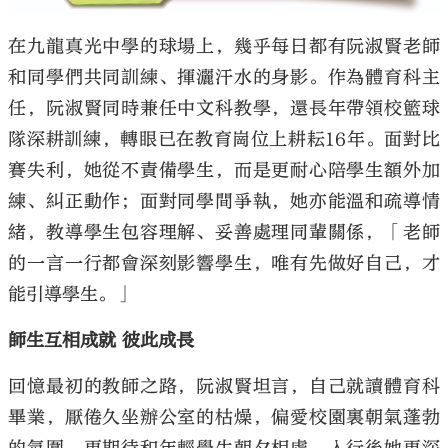
在九龍真光中學的球場上，幾乎每日都有阮淑賢老師
和同學們共同訓練、揮灑汗水的身影。作為體育科主
任，阮淑賢同時兼任中文科教學，還長年帶領校籃球
隊深耕訓練，轉眼已在教育崗位上耕耘16年。面對比
賽失利，她從不責備學生，而是更耐心陪學生額外加
練、糾正動作；面對同學間爭執，她亦能溫和疏導情
緒，教導學生包容理解、妥善處理同輩關係，「老師
的一言一行都會深刻影響學生，唯有先做好自己，才
能引導學生。」
師生互相成就 彼此成長
回憶最初的教師之路，阮淑賢坦言，自己就讀體育科
畢業，厭倦久坐辦公室的枯燥，偏愛校園裏朝氣蓬勃