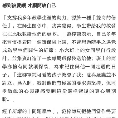
感到被愛護 才願開放自己
「支撐我多年教學生涯的動力，源於一種『雙向的信
任』。在師生關係中，我常覺得，學生帶給我的啟發
往往比我教給他們的更多。」范梓謙表示，自己多年
來習慣提着同一個環保袋上課，不曾想過隨手之選竟
成為學生們關注的細節：小六班上的女同學自行設
計，並集資訂造了一款專屬環保袋送給他；班上的同
學亦擁有同款環保袋，為求記住與他一同走過的日
子。「這群單純可愛的孩子教會了我：愛與嚴謹並不
對立。為人師，我對他們有極高的要求與堅持，但同
學敏銳的心靈能感受到這份嚴格背後的真心與期
盼。」
經手所謂的「問題學生」，范梓謙只把他們當作需要