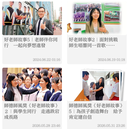
好老師故事5｜老師伴你同
好老師故事2｜面對挑戰
行 一起向夢想進發
師生唱響同一首歌……
2024.06.22
01:16
2024.06.19
01:18
師德師風獎《好老師故事》
師德師風獎《好老師故事》
２｜與學生同行 走過跌宕
5｜為孩子創造舞台 給予
成長路
肯定建自信
2026.05.28
23:46
2026.05.31
23:26