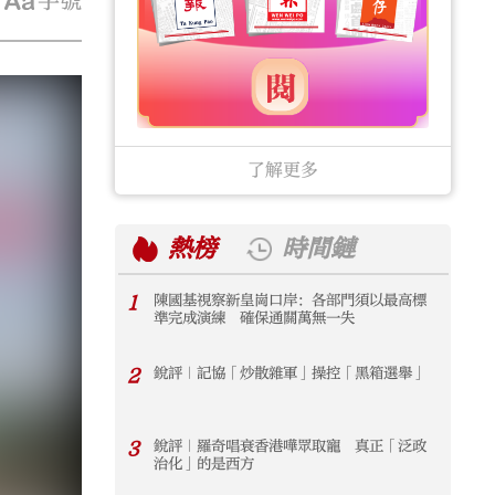
字號
了解更多
熱榜
時間鏈
1
陳國基視察新皇崗口岸：各部門須以最高標
1
準完成演練 確保通關萬無一失
2
銳評｜記協「炒散雜軍」操控「黑箱選舉」
2
3
銳評｜羅奇唱衰香港嘩眾取寵 真正「泛政
3
治化」的是西方