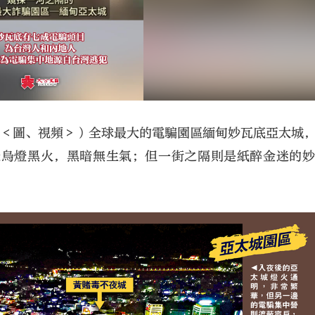
組＜圖、視頻＞）全球最大的電騙園區緬甸妙瓦底亞太城
邊烏燈黑火，黑暗無生氣；但一街之隔則是紙醉金迷的