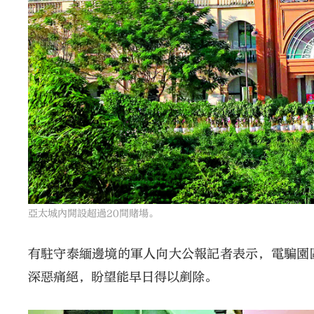
亞太城內開設超過20間賭場。
有駐守泰緬邊境的軍人向大公報記者表示，電騙園
深惡痛絕，盼望能早日得以剷除。