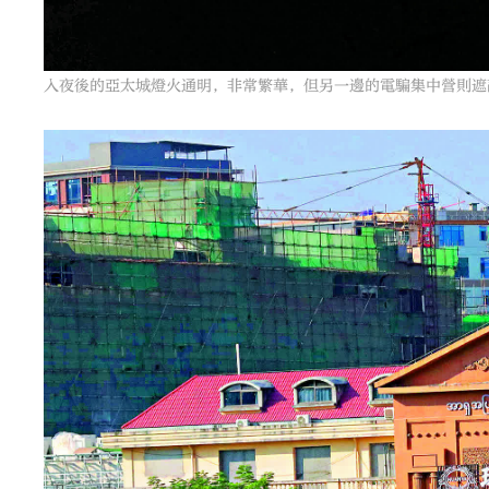
入夜後的亞太城燈火通明，非常繁華，但另一邊的電騙集中營則遮