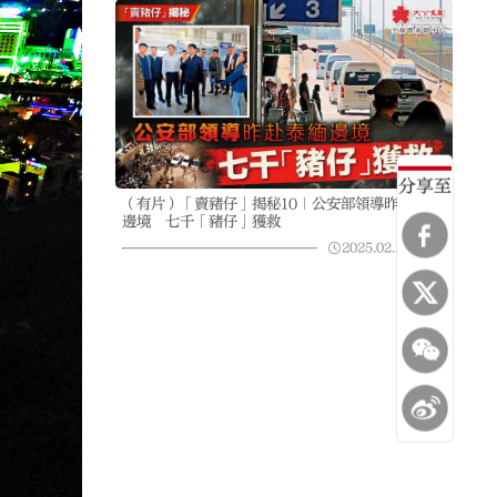
分享至
（有片）「賣豬仔」揭秘10｜公安部領導昨赴泰緬
邊境 七千「豬仔」獲救
2025.02.16
23:11