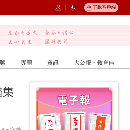
下載客戶端
號
專題
資訊
大公報·教育佳
騙集