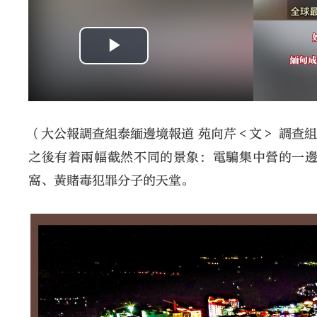
（大公報調查組泰緬邊境報道 苑向芹＜文＞ 調查
之後有着兩幅截然不同的景象：電騙集中營的一
窩、黃賭毒犯罪分子的天堂。