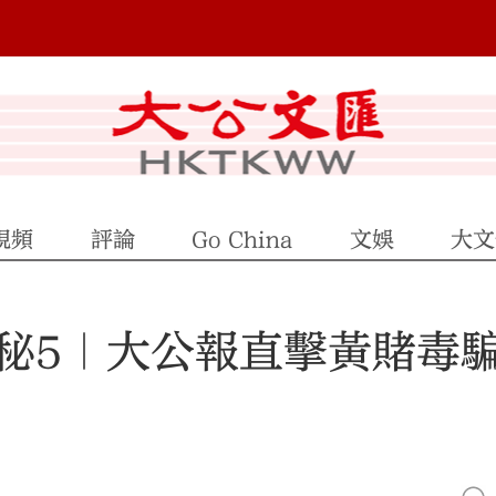
視頻
評論
Go China
文娛
大文
秘5｜大公報直擊黃賭毒