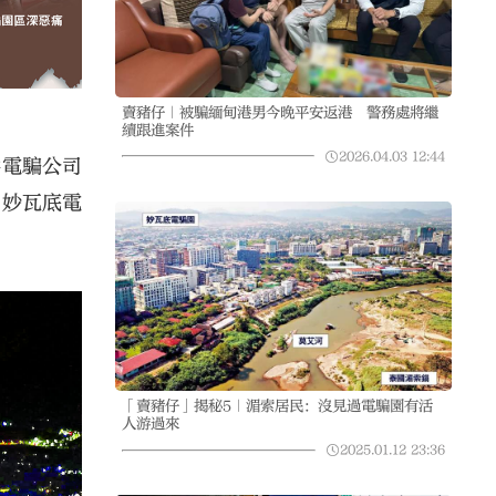
賣豬仔｜被騙緬甸港男今晚平安返港 警務處將繼
續跟進案件
2026.04.03
12:44
供電騙公司
，妙瓦底電
「賣豬仔」揭秘5｜湄索居民：沒見過電騙園有活
人游過來
2025.01.12
23:36