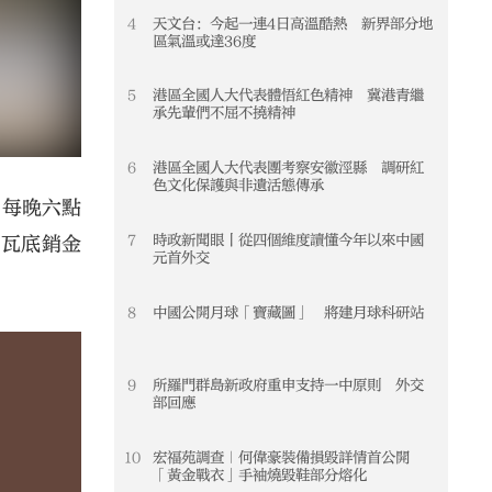
4
天文台：今起一連4日高溫酷熱 新界部分地
4
區氣溫或達36度
5
港區全國人大代表體悟紅色精神 冀港青繼
5
承先輩們不屈不撓精神
6
港區全國人大代表團考察安徽涇縣 調研紅
6
色文化保護與非遺活態傳承
，每晚六點
7
時政新聞眼丨從四個維度讀懂今年以來中國
7
妙瓦底銷金
元首外交
8
中國公開月球「寶藏圖」 將建月球科研站
8
9
所羅門群島新政府重申支持一中原則 外交
9
部回應
10
宏福苑調查｜何偉豪裝備損毀詳情首公開
10
「黃金戰衣」手袖燒毀鞋部分熔化