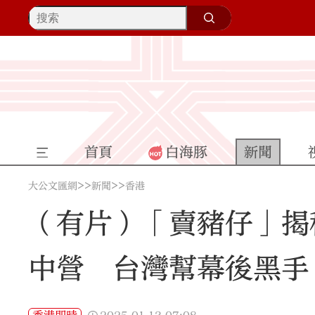
首頁
白海豚
新聞
>>
>>
大公文匯網
新聞
香港
（有片）「賣豬仔」揭
中營 台灣幫幕後黑手