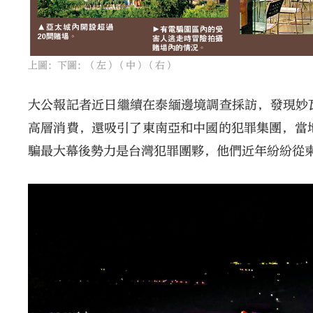
上圖：下圖：（左）（中）（右）
大公報記者近日繼續在泰緬邊境調查採訪，發現妙
高層消費，還吸引了東南亞和中國的犯罪集團，當
騙最大幕後勢力是台灣犯罪團夥，他們近年紛紛從