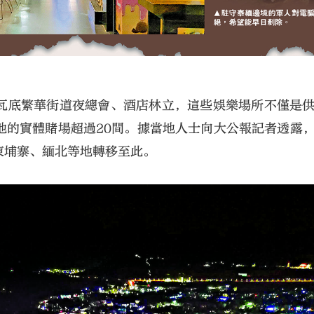
瓦底繁華街道夜總會、酒店林立，這些娛樂場所不僅是
地的實體賭場超過20間。據當地人士向大公報記者透露
柬埔寨、緬北等地轉移至此。