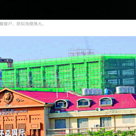
蔽窗戶，狀似烏燈黑火。