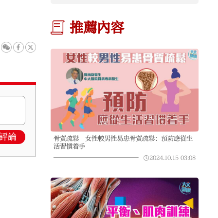
推薦內容
評論
骨質疏鬆｜女性較男性易患骨質疏鬆：預防應從生
活習慣着手
2024.10.15
03:08