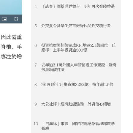
4
《詠春》圈粉世界舞台 明年再次登陸香港
4
5
外交夏令營學生矢言做好民間外交踐行者
5
，因此需重
6
投資推廣署超額完成KPI增逾2.1萬崗位 丘
6
括脊椎、手
應樺：上半年吸資逾500億
，專注於增
7
去年逾3.1萬外國人申請留港工作簽證 羅奇
7
抹黑論被打臉
8
港IPO首七月集資額3282億 按年飆1.5倍
8
9
大公社評｜經濟動能強勁 外資信心續增
9
10
「白海豚」來襲 國家防總應急管理部啟動
10
響應