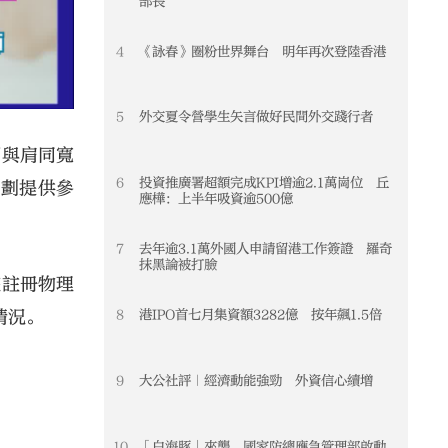
部長
4
《詠春》圈粉世界舞台 明年再次登陸香港
4
5
外交夏令營學生矢言做好民間外交踐行者
5
腳與肩同寬
6
投資推廣署超額完成KPI增逾2.1萬崗位 丘
6
計劃提供參
應樺：上半年吸資逾500億
7
去年逾3.1萬外國人申請留港工作簽證 羅奇
7
抹黑論被打臉
院註冊物理
8
港IPO首七月集資額3282億 按年飆1.5倍
8
情況。
9
大公社評｜經濟動能強勁 外資信心續增
9
10
「白海豚」來襲 國家防總應急管理部啟動
10