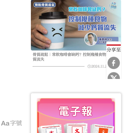
分享至
骨質疏鬆｜常飲咖啡會缺鈣？控制幾種食物減少鈣
質流失
2024.11.28
07:04
字號