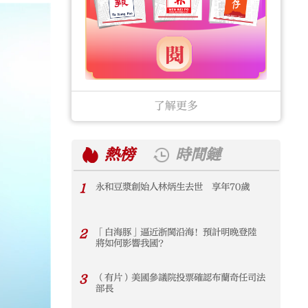
了解更多
熱榜
時間鏈
1
永和豆漿創始人林炳生去世 享年70歲
1
2
「白海豚」逼近浙閩沿海！預計明晚登陸
2
將如何影響我國？
3
（有片）美國參議院投票確認布蘭奇任司法
3
部長