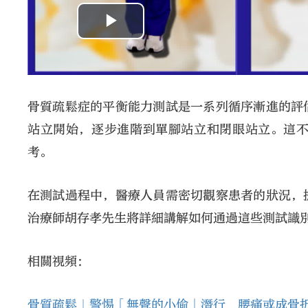
骨質疏鬆症的平衡能力測試是一系列循序漸進的評
站立開始，逐步進階到單腳站立和閉眼站立。這
考。
在測試過程中，醫療人員需密切觀察患者的狀況，
治療師胡存孝先生將詳細講解如何通過這些測試識
相關視頻：
骨質疏鬆｜警惕「無聲的小偷」潛行 腰痛或成骨