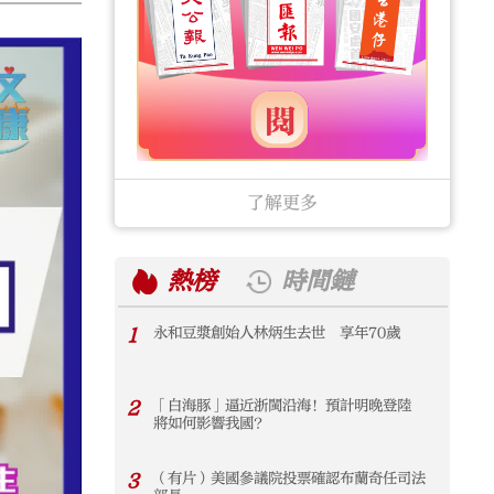
了解更多
熱榜
時間鏈
1
永和豆漿創始人林炳生去世 享年70歲
1
2
「白海豚」逼近浙閩沿海！預計明晚登陸
2
將如何影響我國？
3
（有片）美國參議院投票確認布蘭奇任司法
3