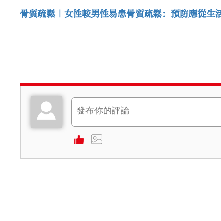
骨質疏鬆｜女性較男性易患骨質疏鬆：預防應從生