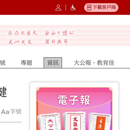
下載客戶端
號
專題
資訊
大公報·教育佳
鍵
字號