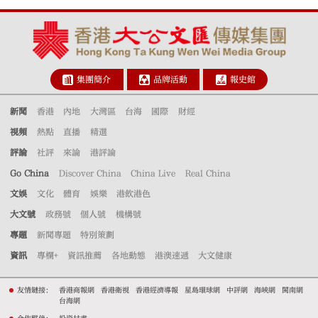
集團簡介
品牌活動
報史館
新聞
香港
內地
大灣區
台海
國際
財經
視頻
熱點
直播
精選
評論
社評
來論
港評論
Go China
Discover China
China Live
Real China
文娛
文化
體育
娛樂
港飲港色
大文號
政務號
個人號
機構號
專題
新聞專題
特別策劃
資訊
專欄+
資訊推薦
各地動態
港澳速遞
大文健康
友情鏈接：
香港商報網
香港衛視
香港經濟導報
星島環球網
中評網
海峽網
閩南網
台海網