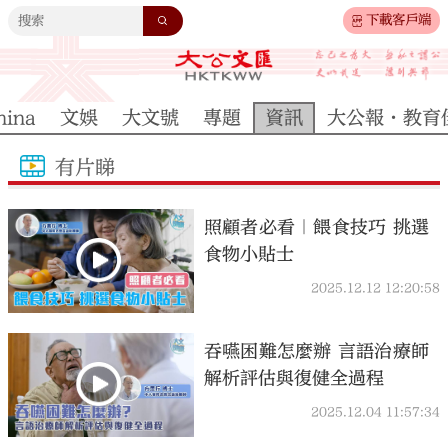
下載客戶端
hina
文娛
大文號
專題
資訊
大公報·教育
有片睇
照顧者必看｜餵食技巧 挑選
食物小貼士
2025.12.12 12:20:58
吞嚥困難怎麼辦 言語治療師
解析評估與復健全過程
2025.12.04 11:57:34