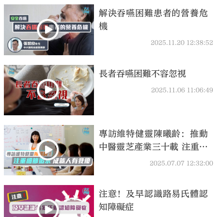
解決吞嚥困難患者的營養危
機
2025.11.20 12:38:52
大公文匯
長者吞嚥困難不容忽視
2025.11.06 11:06:49
專訪維特健靈陳曦齡：推動
中醫靈芝產業三十載 注重細
節追求 成就人有我優
2025.07.07 12:32:00
注意！及早認識路易氏體認
知障礙症