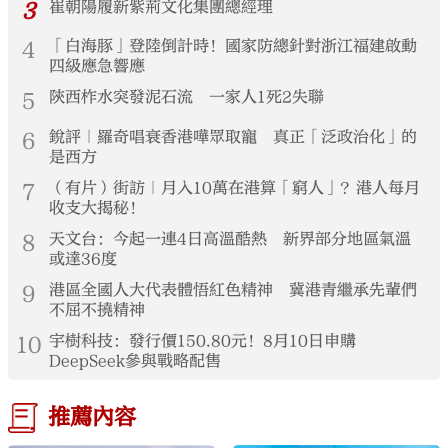
3
崔朝陽履新紫荊文化集團總經理
4
「白海豚」登陸倒計時！國家防總針對浙江福建啟動
四級應急響應
5
陝西柞水突發泥石流 一家人1死2失聯
6
銳評｜羅奇唱衰香港嘩眾取寵 真正「泛政治化」的
是西方
7
（有片）街訪｜月入10萬在港算「窮人」？港人每月
收支大揭秘！
8
天文台：今起一連4日高溫酷熱 新界部分地區氣溫
或達36度
9
港區全國人大代表體悟紅色精神 冀港青繼承先輩們
不屈不撓精神
10
宇樹科技：發行價150.80元！8月10日申購
DeepSeek參與戰略配售
推薦內容