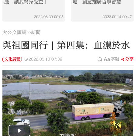
歷 讓我終身受益」
地 創意推廣哲學智慧
2022.08.29
00:05
2022.09.14
00:47
大公文匯網
新聞
>>
與祖國同行 | 第四集：血濃於水
文化展覽
2022.05.10
07:39
字號
分享