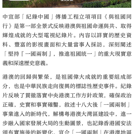
中宣部「紀錄中國」傳播工程立項項目《與祖國同
行》是第一部全景式反映港澳與祖國命運與共、取得
輝煌成就的大型電視紀錄片。內容以詳實的歷史資
料、豐富的影視畫面和大量當事人採訪，深刻闡述
「堅持『一國兩制』，推進祖國統一」的重大現實意
義和深遠歷史意義。
港澳的回歸與繁榮，是祖國偉大成就的重要組成部
分，也是中華民族走向復興的標誌性歷史事件。紀錄
片反映了貫徹落實中央港澳工作方針政策，確保政治
正確，史實和事實確鑿，敘述十八大後「一國兩制」
事業進入的新時代，解構粵港澳大灣區建設中，進一
步融入國家發展大局的生動圖景，也記錄香港國安法
頒布實施後的新變化，宣介「一國兩制」在港澳地區