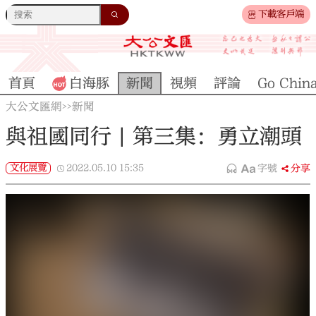
下載客戶端
首頁
白海豚
新聞
視頻
評論
Go Chin
大公文匯網
新聞
>>
與祖國同行 | 第三集：勇立潮頭
文化展覽
2022.05.10
15:35
字號
分享