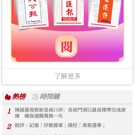
了解更多
熱榜
時間鏈
1
陳國基視察新皇崗口岸：各部門須以最高標準完成演
練 確保通關萬無一失
2
銳評｜記協「炒散雜軍」操控「黑箱選舉」