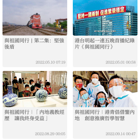
與祖國同行 | 第二集：堅強
港台明起一連五晚首播紀錄
後盾
片《與祖國同行》
2022.05.10
07:19
2022.05.01
00:58
與祖國同行｜「內地義教經
與祖國同行｜港青倡借鑒內
歷 讓我終身受益」
地 創意推廣哲學智慧
2022.08.29
00:05
2022.09.14
00:47