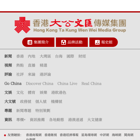
集團簡介
品牌活動
報史館
新聞
香港
內地
大灣區
台海
國際
財經
視頻
熱點
直播
精選
評論
社評
來論
港評論
Go China
Discover China
China Live
Real China
文娛
文化
體育
娛樂
港飲港色
大文號
政務號
個人號
機構號
專題
新聞專題
特別策劃
資訊
專欄+
資訊推薦
各地動態
港澳速遞
大文健康
友情鏈接：
香港商報網
香港衛視
香港經濟導報
星島環球網
中評網
海峽網
閩南網
台海網