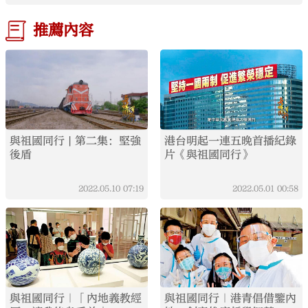
推薦內容
與祖國同行 | 第二集：堅強
港台明起一連五晚首播紀錄
後盾
片《與祖國同行》
2022.05.10
07:19
2022.05.01
00:58
與祖國同行｜「內地義教經
與祖國同行｜港青倡借鑒內