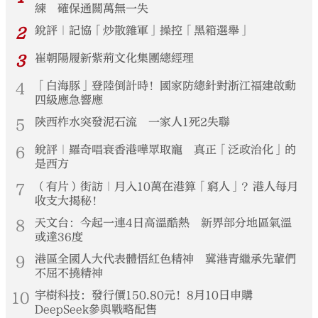
練 確保通關萬無一失
2
銳評｜記協「炒散雜軍」操控「黑箱選舉」
3
崔朝陽履新紫荊文化集團總經理
4
「白海豚」登陸倒計時！國家防總針對浙江福建啟動
四級應急響應
5
陝西柞水突發泥石流 一家人1死2失聯
6
銳評｜羅奇唱衰香港嘩眾取寵 真正「泛政治化」的
是西方
7
（有片）街訪｜月入10萬在港算「窮人」？港人每月
收支大揭秘！
8
天文台：今起一連4日高溫酷熱 新界部分地區氣溫
或達36度
9
港區全國人大代表體悟紅色精神 冀港青繼承先輩們
不屈不撓精神
10
宇樹科技：發行價150.80元！8月10日申購
DeepSeek參與戰略配售