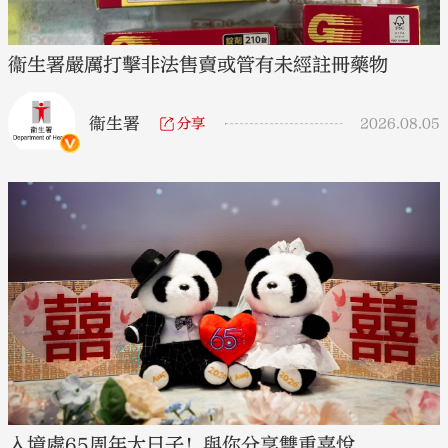
衞生署嚴厲打擊非法售賣或管有未經註冊藥物
衞生署
分享
2026.08.05
入境處65周年大日子！與你分享雙重喜悅