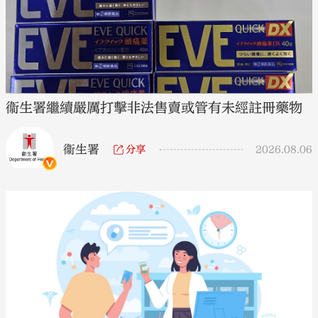
衞生署繼續嚴厲打擊非法售賣或管有未經註冊藥物
衞生署
分享
2026.08.06