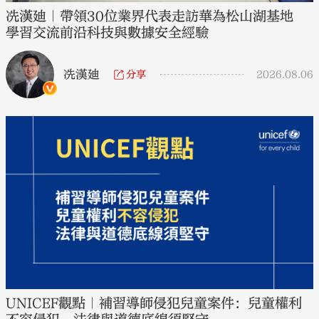
冼漢廸｜帶領30位業界代表走訪華為松山湖基地
學習交流前沿科技與數據安全經驗
冼漢廸
分享
2026.08.06
UNICEF觀點｜補習導師侵犯兒童案件：兒童權利