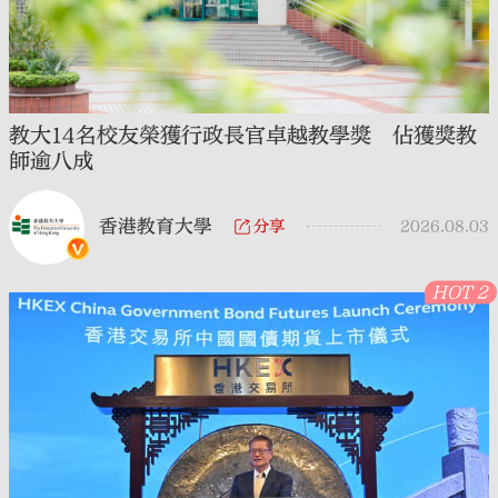
教大14名校友榮獲行政長官卓越教學獎 佔獲獎教
大公文匯
師逾八成
香港教育大學
分享
2026.08.03
HOT 2