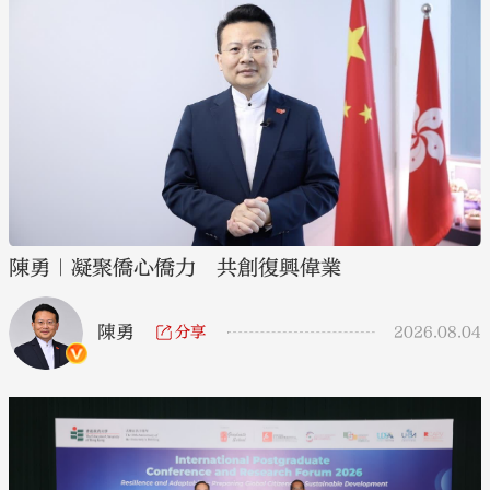
陳勇｜凝聚僑心僑力 共創復興偉業
陳勇
分享
2026.08.04