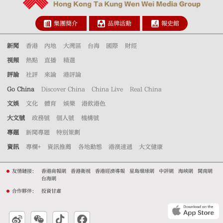
集團簡介
品牌活動
報史館
新聞
香港
內地
大灣區
台海
國際
財經
視頻
熱點
直播
精選
評論
社評
來論
港評論
Go China
Discover China
China Live
Real China
文娛
文化
體育
娛樂
港飲港色
大文號
政務號
個人號
機構號
專題
新聞專題
特別策劃
資訊
專欄+
資訊推薦
各地動態
港澳速遞
大文健康
友情鏈接：
香港商報網
香港衛視
香港經濟導報
星島環球網
中評網
海峽網
閩南網
台海網
合作夥伴：
投資甘肅