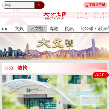
下載客戶端
hina
文娛
大文號
專題
資訊
大公報·教育
熱榜
HOT 1