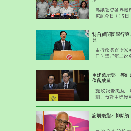
為讓社會各界更
家超今日（15
告的內容。
特首顧問團舉行第
見
由行政長官李家
日）舉行第二次
上，集中討論如
協作上所擔當的
全球經濟展望以
重建舊屋邨「等到
位落成量
施政報告提及，
劃，預計重建後可
增加邨內休憩及
表示歡迎，強調
更舒適。
謝展寰指不排除資