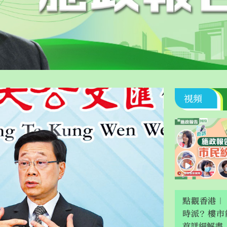
視頻
大公文匯
點觀香港｜
時派？樓市
首詳細解畫