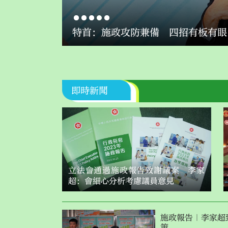
特首：施政攻防兼備 四招有板有眼
即時新聞
立法會通過施政報告致謝議案 李家
超：會細心分析考慮議員意見
施政報告｜李家超
策