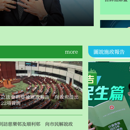
more
圖說施政報告
行政長官李
25日發表施
立法會將辯論施政報告 向政府提出
22項質詢
到訪慈樂邨及順利邨 向市民解說政