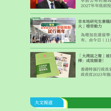
早前公布的施
2027年年底前
動的士，環境及
日）於電台節目
少對票價的衝擊
非本地研究生兼職
火」增勞動力
排，不排除提供
士公司增加收入
為增加在港留學
布，由今日（1
制非本地研究生
預計有超過3.5
「大灣區之聲」被
樺：成效顯著！
香港特區行政長
政長官2023年
大文報道