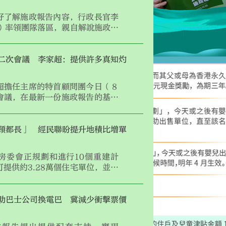
好了解施政報告內容，行政長官李
日）率領團隊落區，親自解說施政報
二次會議 李家超：提供許多真知灼
超擔任主席的特首顧問團今日（８
會議，在最新一份施政報告的基礎
何加強香港在促進區域與環球經貿
角色，以及相關外圍因素包括來年
至地緣政治對香港的影響。
頸都長」 經民聯盼提升地積比增單
房委會正規劃和進行10個重建計
提供約3.28萬個住宅單位，並會
康樂配套。經民聯主席盧偉國對此
該黨一直希望幫助港人住得更大，
助巴士公司換電巴 冀減少衝擊票價