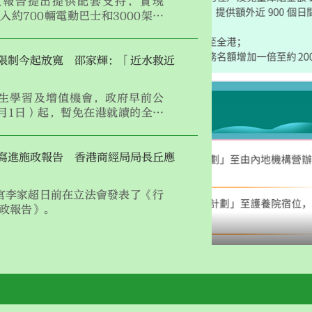
政報告提出提供配套支持，實現
投入約700輛電動巴士和3000架電
生態局局長謝展寰今日（11月1
指，巴士公司換車成本高，希望減
，會與巴士公司商討整體財務安
限制今起放寬 邵家輝：「近水救近
資助，或以資助以外方式，幫助巴
。
生學習及增值機會，政府早前公
1月1日）起，暫免在港就讀的全日
參與兼職工作的限制，試行2年，
萬名學生受惠。
寫進施政報告 香港商經局局長丘應
官李家超日前在立法會發表了《行
施政報告》。