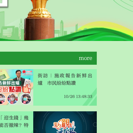
more
街訪｜施政報告新鮮出
爐 市民紛紛點讚
10/26 13:48:33
「迎生錢」幾
能否撤辣？特