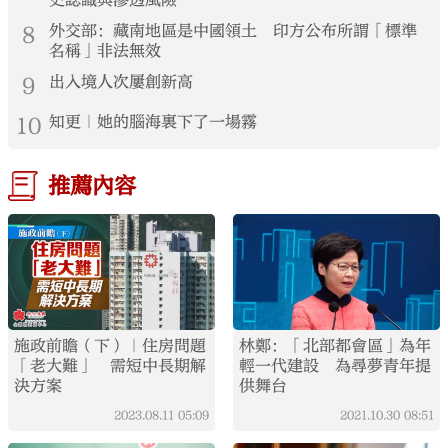
史認識與滲透風險
8
外交部：藏南地區是中國領土 印方公布所謂「標準
名稱」非法無效
9
出入境人次屢創新高
10
知更｜她的腦海裏下了一場霧
推薦內容
施政前瞻（下）｜住房問題
林鄭：「北部都會區」為年
「老大難」 需短中長期解
輕一代建設 為尋夢青年提
決方案
供舞台
2023.08.11
05:09
2021.10.30
08:51