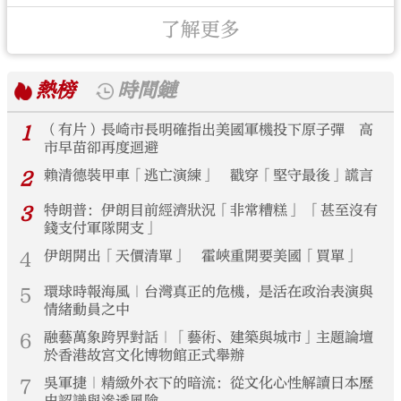
了解更多
熱榜
時間鏈
1
（有片）長崎市長明確指出美國軍機投下原子彈 高
市早苗卻再度迴避
2
賴清德裝甲車「逃亡演練」 戳穿「堅守最後」謊言
3
特朗普：伊朗目前經濟狀況「非常糟糕」 「甚至沒有
錢支付軍隊開支」
4
伊朗開出「天價清單」 霍峽重開要美國「買單」
5
環球時報海風｜台灣真正的危機，是活在政治表演與
情緒動員之中
6
融藝萬象跨界對話｜「藝術、建築與城市」主題論壇
於香港故宮文化博物館正式舉辦
7
吳軍捷｜精緻外衣下的暗流：從文化心性解讀日本歷