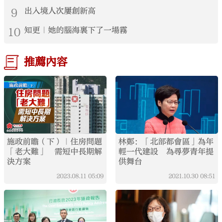
9
出入境人次屢創新高
10
知更｜她的腦海裏下了一場霧
推薦內容
施政前瞻（下）｜住房問題
林鄭：「北部都會區」為年
「老大難」 需短中長期解
輕一代建設 為尋夢青年提
決方案
供舞台
2023.08.11
05:09
2021.10.30
08:51