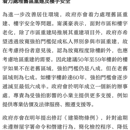
着力處理舊區重建及樓宇安全
為進一步改善居住環境，政府亦會着力處理舊區重
建、樓宇安全等問題。甯漢豪表示，面對市區和樓宇
老化，除了市區重建局推展其重建項目外，政府亦希
望透過放寬強拍門檻促成私人界別參與市區重建，故
在考慮持份者意見後，認為放寬程度除樓齡外，也應
考慮地區重建的需要。因此建議50年至59年樓齡的樓
宇如果不在老舊區域，強拍門檻仍是八成，但在老舊
區域則為七成。如樓宇樓齡達60年，強拍門檻會逐步
遞減至最低六成半。政府會於明年成立一個新的辦事
處，專責為受強拍影響的小業主提供更多支援，例如
提供專業估價及法律服務、搬遷支援等。
政府亦會在明年提出修訂《建築物條例》，針對逾期
未遵辦屋宇署命令和僭建行為，簡化檢控程序、降低