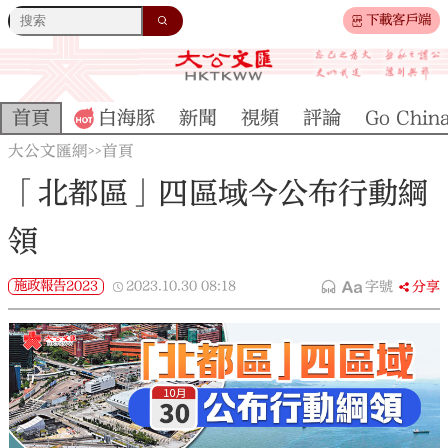
下載客戶端
首頁
白海豚
新聞
視頻
評論
Go Chin
大公文匯網
首頁
>>
「北都區」四區域今公布行動綱
領
施政報告2023
2023.10.30
08:18
字號
分享