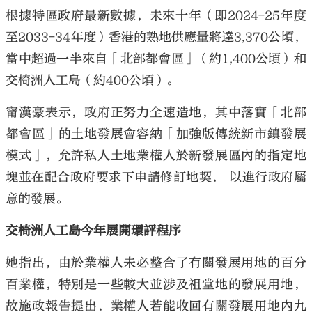
根據特區政府最新數據，未來十年（即2024-25年度
至2033-34年度）香港的熟地供應量將達3,370公頃，
當中超過一半來自「北部都會區」（約1,400公頃）和
交椅洲人工島（約400公頃）。
甯漢豪表示，政府正努力全速造地，其中落實「北部
都會區」的土地發展會容納「加強版傳統新市鎮發展
模式」，允許私人土地業權人於新發展區內的指定地
塊並在配合政府要求下申請修訂地契， 以進行政府屬
意的發展。
交椅洲人工島今年展開環評程序
她指出，由於業權人未必整合了有關發展用地的百分
百業權，特別是一些較大並涉及祖堂地的發展用地，
故施政報告提出，業權人若能收回有關發展用地內九