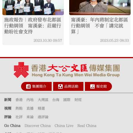
施政報告｜政府發布北都區
甯漢豪：年內將制定北都區
行動綱領 甯漢豪：莊嚴行
行動綱領 不會「講完就
動盼社會支持
算」
2023.10.30
09:57
2023.05.23
08:33
集團簡介
品牌活動
報史館
新聞
香港
內地
大灣區
台海
國際
財經
視頻
熱點
直播
精選
評論
社評
來論
港評論
Go China
Discover China
China Live
Real China