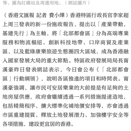
等。圖為紅磡站及周邊用地。（網誌圖片）
（香港文匯報 記者 費小燁）香港特區行政長官李家超
上周三發表的新一份施政報告，提出以「產業帶動，
基建先行」為主軸，將「北部都會區」分為高端專業
服務和物流樞紐、創新科技地帶、口岸商貿及產業
區，以及藍綠康樂旅遊生態圈四大區域，成為香港融
入國家發展大局的重大節點。特區政府發展局局長甯
漢豪昨日發表網誌表示，今日會公布《「北部都會
區」行動綱領》，說明各區推進的項目和時間表。甯
漢豪強調，讓市民可安居樂業的大前提是有足夠的土
地房屋供應，政府會繼續透過一系列措施提速造地，
包括精簡程序、擴大標準化補地價安排等，亦會透過
市區重建提質、釋放土地發展潛力、加強樓宇安全等
各項措施，建設更宜居的香港。