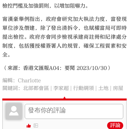
檢控門檻及加強罰則，以增加阻嚇力。
甯漢豪舉例指出，政府會研究加大執法力度，當發現
單位涉及僭建，除了發出清拆令，也賦權當局可即時
提出檢控。政府亦會同步檢視承建商註冊和紀律處分
制度，包括獲授權簽署人的規管，確保工程質素和安
全。
（來源：香港文匯報A04：要聞 2023/10/30）
編輯：Charlotte
關鍵詞：
北部都會區
李家超
行動綱領
土地
房屋
評論