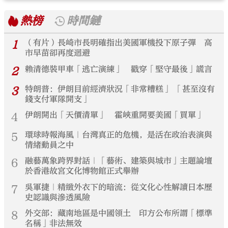
熱榜
時間鏈
1
（有片）長崎市長明確指出美國軍機投下原子彈 高
市早苗卻再度迴避
2
賴清德裝甲車「逃亡演練」 戳穿「堅守最後」謊言
3
特朗普：伊朗目前經濟狀況「非常糟糕」 「甚至沒有
錢支付軍隊開支」
4
伊朗開出「天價清單」 霍峽重開要美國「買單」
5
環球時報海風｜台灣真正的危機，是活在政治表演與
情緒動員之中
6
融藝萬象跨界對話｜「藝術、建築與城市」主題論壇
於香港故宮文化博物館正式舉辦
7
吳軍捷｜精緻外衣下的暗流：從文化心性解讀日本歷
史認識與滲透風險
8
外交部：藏南地區是中國領土 印方公布所謂「標準
名稱」非法無效