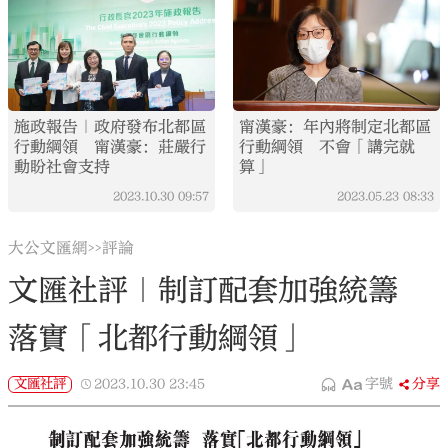
施政報告｜政府發布北都區
甯漢豪：年內將制定北都區
行動綱領 甯漢豪：莊嚴行
行動綱領 不會「講完就
動盼社會支持
算」
2023.10.30
09:57
2023.05.23
08:33
大公文匯網
評論
>>
文匯社評｜制訂配套加強統籌
落實「北都行動綱領」
文匯社評
2023.10.30
23:45
字號
分享