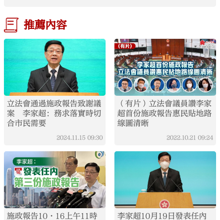
推薦內容
立法會通過施政報告致謝議
（有片）立法會議員讚李家
案 李家超：務求落實時切
超首份施政報告惠民貼地路
合市民需要
線圖清晰
2024.11.15
09:30
2022.10.21
09:24
施政報告10·16上午11時
李家超10月19日發表任內