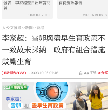
發表 李家超翌日出席答問
首份施政報告
會
2024.09.17
11:10
2022.07.21
08:18
大公文匯網
新聞
香港
>>
>>
李家超：雪卵與盡早生育政策不
一致故未採納 政府有組合措施
鼓勵生育
施政報告2023
2023.10.26
07:46
字號
分享