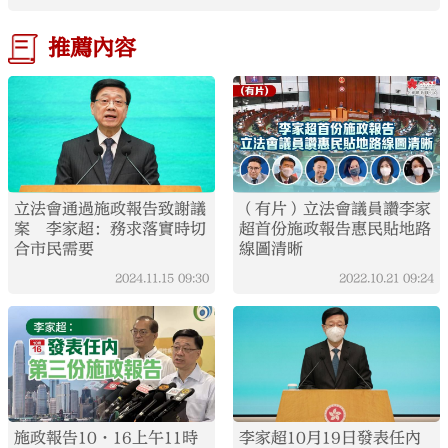
推薦內容
立法會通過施政報告致謝議
（有片）立法會議員讚李家
案 李家超：務求落實時切
超首份施政報告惠民貼地路
合市民需要
線圖清晰
2024.11.15
09:30
2022.10.21
09:24
施政報告10·16上午11時
李家超10月19日發表任內