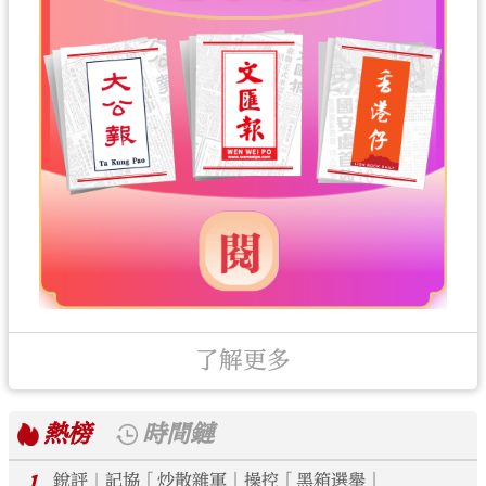
了解更多
熱榜
時間鏈
1
銳評｜記協「炒散雜軍」操控「黑箱選舉」