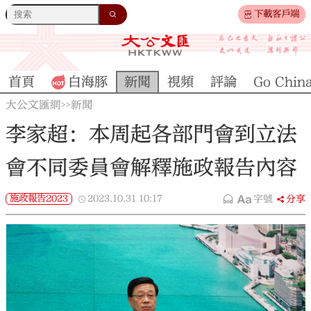
下載客戶端
首頁
白海豚
新聞
視頻
評論
Go Chin
大公文匯網
新聞
>>
李家超：本周起各部門會到立法
會不同委員會解釋施政報告內容
施政報告2023
2023.10.31
10:17
字號
分享