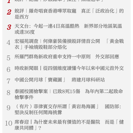
1
2
銳評｜羅奇唱衰香港嘩眾取寵 真正「泛政治化」的
是西方
3
天文台：今起一連4日高溫酷熱 新界部分地區氣溫
或達36度
4
宏福苑調查｜何偉豪裝備損毀詳情首公開 「黃金戰
衣」手袖燒毀鞋部分熔化
5
所羅門群島新政府重申支持一中原則 外交部回應
6
時政新聞眼丨從四個維度讀懂今年以來中國元首外交
7
中國公開月球「寶藏圖」 將建月球科研站
8
泰國校園槍擊案｜已致8死15傷 為年內第二起致命
槍擊事件
9
（有片）菲律賓交存所謂「黃岩島海圖」 國防部：
堅決反制任何鬧海挑釁
10
席春迎丨為什麼未來最有價值的不是醫院 而是「健
康共同體」？