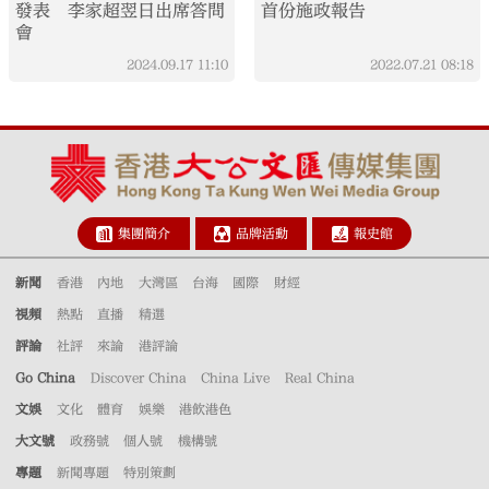
發表 李家超翌日出席答問
首份施政報告
會
2024.09.17
11:10
2022.07.21
08:18
集團簡介
品牌活動
報史館
新聞
香港
內地
大灣區
台海
國際
財經
視頻
熱點
直播
精選
評論
社評
來論
港評論
Go China
Discover China
China Live
Real China
文娛
文化
體育
娛樂
港飲港色
大文號
政務號
個人號
機構號
專題
新聞專題
特別策劃