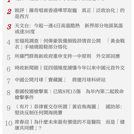
2
銳評｜羅奇唱衰香港嘩眾取寵 真正「泛政治化」的
是西方
3
天文台：今起一連4日高溫酷熱 新界部分地區氣溫
或達36度
4
宏福苑調查｜何偉豪裝備損毀詳情首公開 「黃金戰
衣」手袖燒毀鞋部分熔化
5
所羅門群島新政府重申支持一中原則 外交部回應
6
時政新聞眼丨從四個維度讀懂今年以來中國元首外交
7
中國公開月球「寶藏圖」 將建月球科研站
8
泰國校園槍擊案｜已致8死15傷 為年內第二起致命
槍擊事件
9
（有片）菲律賓交存所謂「黃岩島海圖」 國防部：
堅決反制任何鬧海挑釁
10
席春迎丨為什麼未來最有價值的不是醫院 而是「健
康共同體」？