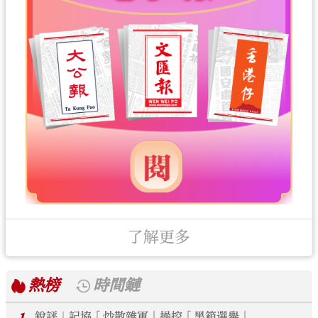
了解更多
熱榜
時間鏈
銳評｜記協「炒散雜軍」操控「黑箱選舉」