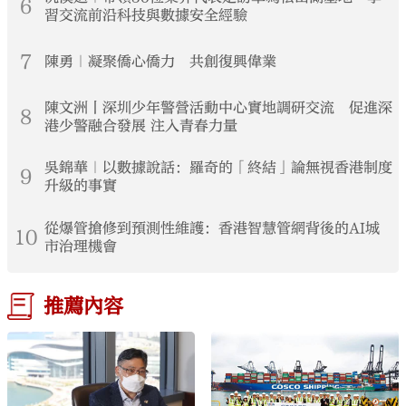
6
習交流前沿科技與數據安全經驗
7
陳勇｜凝聚僑心僑力 共創復興偉業
陳文洲丨深圳少年警營活動中心實地調研交流 促進深
8
港少警融合發展 注入青春力量
吳錦華｜以數據說話：羅奇的「終結」論無視香港制度
9
升級的事實
從爆管搶修到預測性維護：香港智慧管網背後的AI城
10
市治理機會
推薦內容