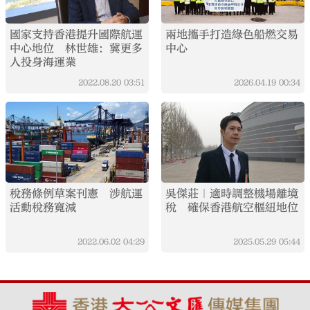
國家支持香港提升國際航運
兩地攜手打造綠色船燃交易
中心地位 林世雄：冀更多
中心
人投身海運業
2022.08.20
03:51
2026.04.19
00:34
稅務條例草案刊憲 涉航運
吳傑莊｜適時調整機場離境
活動稅務寬減
稅 確保香港航空樞紐地位
2022.06.02
04:29
2025.05.29
05:44