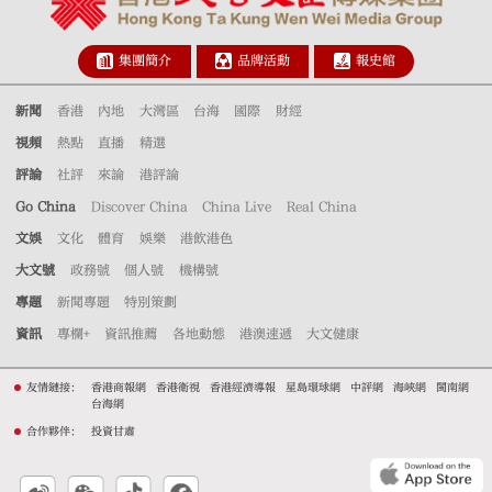
集團簡介
品牌活動
報史館
新聞
香港
內地
大灣區
台海
國際
財經
視頻
熱點
直播
精選
評論
社評
來論
港評論
Go China
Discover China
China Live
Real China
文娛
文化
體育
娛樂
港飲港色
大文號
政務號
個人號
機構號
專題
新聞專題
特別策劃
資訊
專欄+
資訊推薦
各地動態
港澳速遞
大文健康
友情鏈接：
香港商報網
香港衛視
香港經濟導報
星島環球網
中評網
海峽網
閩南網
台海網
合作夥伴：
投資甘肅