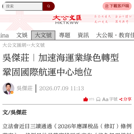
下載客戶端
ina
文娛
大文號
專題
資訊
大公報·教育
大公文匯網
大文號
>>
吳傑莊｜加速海運業綠色轉型
鞏固國際航運中心地位
吳傑莊
2026.07.09
11:13
字號
分享
375
文/吳傑莊
立法會近日三讀通過《2026年應課稅品（修訂）條例