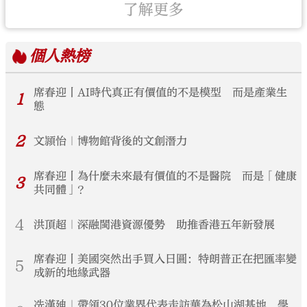
了解更多
個人
熱榜
席春迎丨AI時代真正有價值的不是模型 而是產業生
1
態
2
文頴怡｜博物館背後的文創潛力
席春迎丨為什麼未來最有價值的不是醫院 而是「健康
3
共同體」？
4
洪頂超｜深融閩港資源優勢 助推香港五年新發展
席春迎丨美國突然出手買入日圓：特朗普正在把匯率變
5
成新的地緣武器
冼漢廸｜帶領30位業界代表走訪華為松山湖基地 學