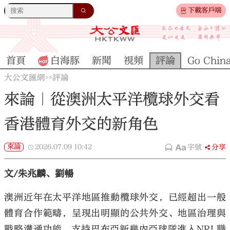
下載客戶端
首頁
白海豚
新聞
視頻
評論
Go Chin
大公文匯網
評論
>>
來論｜從澳洲太平洋欖球外交看
香港體育外交的新角色
來論
2026.07.09
10:42
字號
分享
文/朱兆麟、劉暢
澳洲近年在太平洋地區推動欖球外交，已經超出一般
體育合作範疇，呈現出明顯的公共外交、地區治理與
戰略溝通功能。支持巴布亞新幾內亞球隊進入NRL職