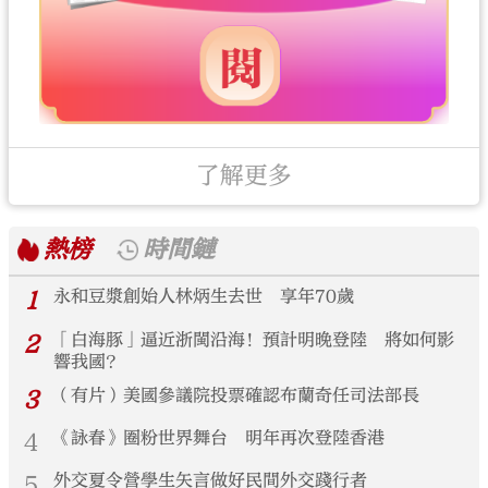
了解更多
熱榜
時間鏈
1
永和豆漿創始人林炳生去世 享年70歲
2
「白海豚」逼近浙閩沿海！預計明晚登陸 將如何影
響我國？
3
（有片）美國參議院投票確認布蘭奇任司法部長
4
《詠春》圈粉世界舞台 明年再次登陸香港
5
外交夏令營學生矢言做好民間外交踐行者