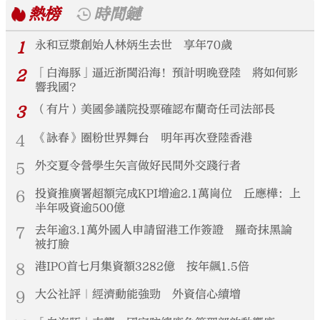
熱榜
時間鏈
1
永和豆漿創始人林炳生去世 享年70歲
2
「白海豚」逼近浙閩沿海！預計明晚登陸 將如何影
響我國？
3
（有片）美國參議院投票確認布蘭奇任司法部長
4
《詠春》圈粉世界舞台 明年再次登陸香港
5
外交夏令營學生矢言做好民間外交踐行者
6
投資推廣署超額完成KPI增逾2.1萬崗位 丘應樺：上
半年吸資逾500億
7
去年逾3.1萬外國人申請留港工作簽證 羅奇抹黑論
被打臉
8
港IPO首七月集資額3282億 按年飆1.5倍
9
大公社評｜經濟動能強勁 外資信心續增