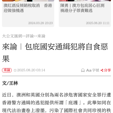
澳紅酒反傾銷稅取消 香港
陳勇 | 澳方包庇居心叵測
迎做強機遇
禍港分子罪責難逃
2024.03.28
23:23
2025.08.20
11:11
大公文匯網
評論
來論
>>
>>
來論｜包庇國安通緝犯將自食惡
果
來論
2025.08.20
03:14
字號
分享
文/王林
近日，澳洲和英國分別為兩名涉危害國家安全罪行遭
香港警方通緝的逃犯提供所謂「庇護」。此舉如同在
現代法治畫卷上潑墨，污染了國際社會共同珍視的秩