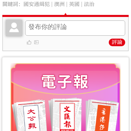
關鍵詞：
國安通緝犯
澳洲
英國
法治
評論