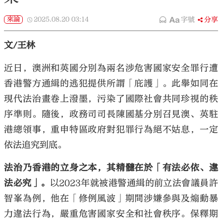
來論
2025.08.20
03:14
字號
分享
文/王林
近日，澳洲和英國分別為兩名涉危害國家安全罪行遭
香港警方通緝的逃犯提供所謂「庇護」。此舉如同在
現代法治畫卷上潑墨，污染了國際社會共同珍視的秩
序準則。隨後，政務司司長陳國基分別召見澳、英駐
港總領事，重申特區政府對犯罪行為絕不姑息，一定
依法追究到底。
法治乃香港的立身之本，其精髓在於「有法必依、違
法必究」。
以2023年就被港警通緝的前立法會議員許
智峯為例，他在「修例風波」期間涉嫌參與及煽動暴
力違法行為，嚴重危害國家安全和社會秩序。保釋期