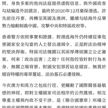
間，身負多案的他向法庭提供虛假信息，與外國政客
勾結編造外訪謊言，最終於2020年12月棄保潛逃。許
先前往丹麥，再轉至英國及澳洲，繼續勾結海外反華
勢力煽動制裁中國、攻擊中央和特區政府等。
香港警方依照事實和證據，對潛逃海外仍持續從事危
害國家安全勾當的人士發出通緝令，正是對法治精神
的堅決捍衛。特區司法機關以其深厚傳統獨立公正審
案，何來「政治迫害」之說？任何指控皆針對行為本
身，無關立場背景。對國安犯罪若姑息縱容，無異於
縱容特權的毒草蔓延，法治基石必遭侵蝕。
今次澳方和英方之包庇行徑，更觸動了國際關係最敏
感的神經，即對主權國家司法程序的公然蔑視。相互
尊重主權與內政不受干涉，是《聯合國憲章》所確立
的現代國際關係基本準則。香港特區的國安事務純屬