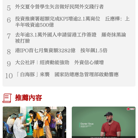
5
外交夏令營學生矢言做好民間外交踐行者
6
投資推廣署超額完成KPI增逾2.1萬崗位 丘應樺：上
半年吸資逾500億
7
去年逾3.1萬外國人申請留港工作簽證 羅奇抹黑論
被打臉
8
港IPO首七月集資額3282億 按年飆1.5倍
9
大公社評｜經濟動能強勁 外資信心續增
10
「白海豚」來襲 國家防總應急管理部啟動響應
推薦內容