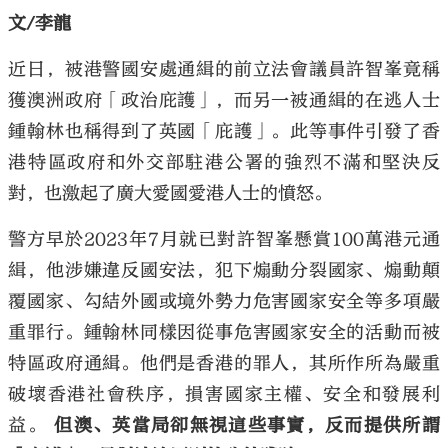
文/李龍
近日，被港警國安處通緝的前立法會議員許智峯竟稱
獲澳洲政府「政治庇護」，而另一被通緝的在逃人士
鍾翰林也稱得到了英國「庇護」。此等事件引發了香
港特區政府和外交部駐港公署的強烈不滿和堅決反
對，也激起了廣大愛國愛港人士的憤怒。
警方早於2023年7月就已對許智峯懸賞100萬港元通
緝，他涉嫌違反國安法，犯下煽動分裂國家、煽動顛
覆國家、勾結外國或境外勢力危害國家安全等多項嚴
重罪行。鍾翰林同樣因從事危害國家安全的活動而被
特區政府通緝。他們是香港的罪人，其所作所為嚴重
破壞香港社會秩序，損害國家主權、安全和發展利
益。
但澳、英當局卻無視這些事實，反而提供所謂