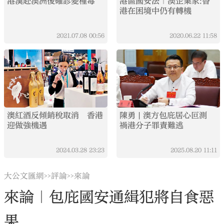
港漢赴澳洲後確診變種毒
港區國安法｜澳企業家:香
港在困境中仍有轉機
2021.07.08
00:56
2020.06.22
11:58
澳紅酒反傾銷稅取消 香港
陳勇 | 澳方包庇居心叵測
迎做強機遇
禍港分子罪責難逃
2024.03.28
23:23
2025.08.20
11:11
大公文匯網
評論
來論
>>
>>
來論｜包庇國安通緝犯將自食惡
果