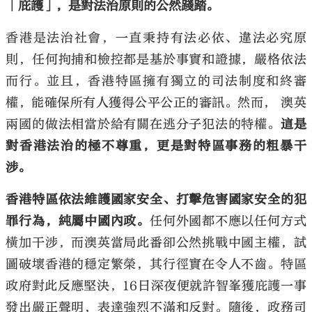
「庇護」，是對法治原則的公然踐踏。
香港是法治社會，一直秉持有法必依、違法必究原
則，任何拘捕和檢控都是基於事實和證據，嚴格依法
而行。並且，香港特區擁有獨立的司法制度和終審
權，能確保所有人獲得公平公正的審訊。然而， 澳英
兩國的做法相當於給有關在逃分子犯法的特權。
這是
對香港法治的極不尊重，更是對特區事務的粗暴干
涉。
香港特區依法維護國家安全、打擊危害國家安全的犯
罪行為，純屬中國內政。
任何外國都不應以任何方式
橫加干涉，而澳英當局此番卻公然挑戰中國主權，試
圖破壞香港的穩定繁榮，其行徑實在令人不齒。特區
政府對此反應堅決，16日深夜便就許智峯獲庇護一事
發出嚴正聲明，表達強烈不滿和反對。隨後，政務司