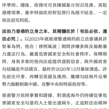
序準則。隨後，政務司司長陳國基分別召見澳、英駐
港總領事，重申特區政府對犯罪行為絕不姑息，一定
依法追究到底。
法治乃香港的立身之本，其精髓在於「有法必依、違
法必究」。
以2023年就被港警通緝的前立法會議員許
智峯為例，他在「修例風波」期間涉嫌參與及煽動暴
力違法行為，嚴重危害國家安全和社會秩序。保釋期
間，身負多案的他向法庭提供虛假信息，與外國政客
勾結編造外訪謊言，最終於2020年12月棄保潛逃。許
先前往丹麥，再轉至英國及澳洲，繼續勾結海外反華
勢力煽動制裁中國、攻擊中央和特區政府等。
香港警方依照事實和證據，對潛逃海外仍持續從事危
害國家安全勾當的人士發出通緝令，正是對法治精神