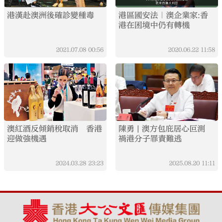
港漢赴澳洲後確診變種毒
港區國安法｜澳企業家:香
港在困境中仍有轉機
2021.07.08
00:56
2020.06.22
11:58
澳紅酒反傾銷稅取消 香港
陳勇 | 澳方包庇居心叵測
迎做強機遇
禍港分子罪責難逃
2024.03.28
23:23
2025.08.20
11:11