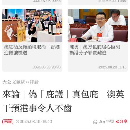
2021.07.08
00:56
2020.06.22
11:58
澳紅酒反傾銷稅取消 香港
陳勇 | 澳方包庇居心叵測
迎做強機遇
禍港分子罪責難逃
2024.03.28
23:23
2025.08.20
11:11
大公文匯網
評論
>>
來論｜偽「庇護」真包庇 澳英
干預港事令人不齒
來論
2025.08.19
08:40
字號
分享