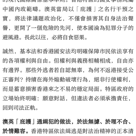
中國內政範疇。澳英當局以「庇護」之名行干預之
實，將法律議題政治化，不僅會損害其自身法治聲
譽，更開了一個危險的先河，使本國淪為犯罪分子的
避風港。長此以往，必將自食惡果。
誠然，基本法和香港國安法均明確保障市民依法享有
的各項權利與自由。但權利與義務相輔相成，自由亦
有邊界。那些外逃者若自認無辜，為何不返港接受公
正審判？持續在海外煽動破壞行為，絕非行使權利，
而是蓄意損害香港來之不易的穩定局面。特區政府的
立場始終明確：願意對話，但違法者必須承擔責任，
回到司法正軌。
澳英「庇護」通緝犯的做法，於法無據、於理不合、
於情難容。
香港特區依法緝逃是對法治精神的正本清