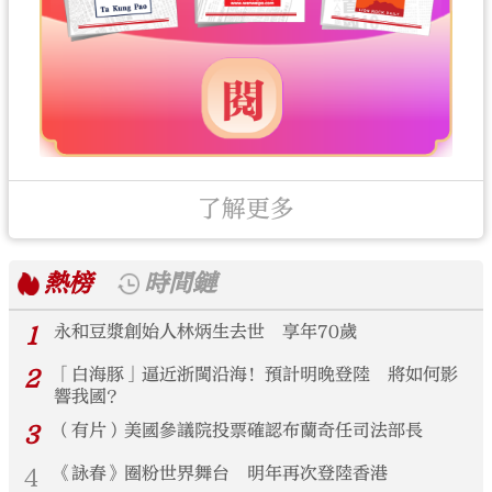
了解更多
熱榜
時間鏈
1
永和豆漿創始人林炳生去世 享年70歲
2
「白海豚」逼近浙閩沿海！預計明晚登陸 將如何影
響我國？
3
（有片）美國參議院投票確認布蘭奇任司法部長
4
《詠春》圈粉世界舞台 明年再次登陸香港