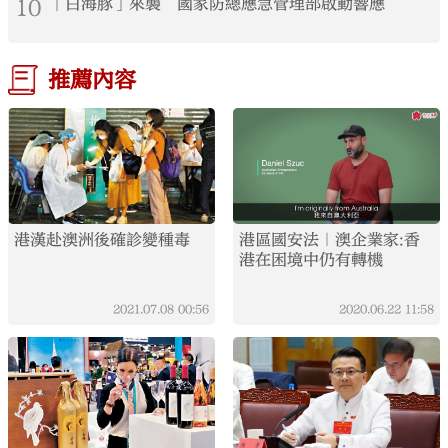
10
「白海豚」來襲 國家防總應急管理部啟動響應
推薦內容
港漢赴澳洲後確診變種毒
港區國安法｜澳企業家:香
港在困境中仍有轉機
2021.07.08
00:56
2020.06.22
11:58