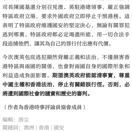
司長陳國基還分別召見澳、英駐港總領事，嚴正強調
特區政府立場，要求外國政府立即停止干預港務。這
表明了特區政府維護國安的堅定決心，無論有關罪犯
逃到哪裏，特區政府都必定竭盡所能，用一切合法手
段追捕他們，讓其為自己的罪行付出應有代價。
今次澳英包庇逃犯顯然背離正義和法治，不僅損害香
港特區與兩國的關係，也會對兩國自身的國際形象和
利益造成負面影響。
期望澳英政府能認清事實，尊重
中國主權和香港法治，停止有關錯誤行徑。否則，必
將遭到國際社會的譴責和歷史的審判。
（作者為香港時事評論員協會成員）
編輯：游尘
關鍵詞：
澳洲
香港
國安