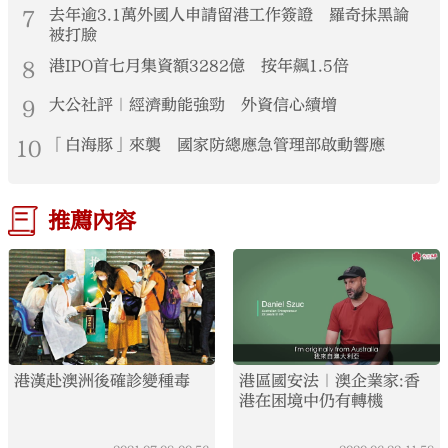
7
去年逾3.1萬外國人申請留港工作簽證 羅奇抹黑論
被打臉
8
港IPO首七月集資額3282億 按年飆1.5倍
9
大公社評｜經濟動能強勁 外資信心續增
10
「白海豚」來襲 國家防總應急管理部啟動響應
推薦內容
港漢赴澳洲後確診變種毒
港區國安法｜澳企業家:香
港在困境中仍有轉機