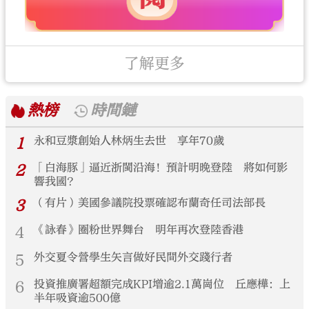
了解更多
熱榜
時間鏈
1
永和豆漿創始人林炳生去世 享年70歲
2
「白海豚」逼近浙閩沿海！預計明晚登陸 將如何影
響我國？
3
（有片）美國參議院投票確認布蘭奇任司法部長
4
《詠春》圈粉世界舞台 明年再次登陸香港
5
外交夏令營學生矢言做好民間外交踐行者
6
投資推廣署超額完成KPI增逾2.1萬崗位 丘應樺：上
半年吸資逾500億