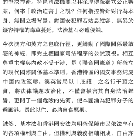
的堅決捍衛。特區司法機關以其深厚傳統獨立公正審
案，何來「政治迫害」之說？任何指控皆針對行為本
身，無關立場背景。對國安犯罪若姑息縱容，無異於
縱容特權的毒草蔓延，法治基石必遭侵蝕。
今次澳方和英方之包庇行徑，更觸動了國際關係最敏
感的神經，即對主權國家司法程序的公然蔑視。相互
尊重主權與內政不受干涉，是《聯合國憲章》所確立
的現代國際關係基本準則。香港特區的國安事務純屬
中國內政範疇。澳英當局以「庇護」之名行干預之
實，將法律議題政治化，不僅會損害其自身法治聲
譽，更開了一個危險的先河，使本國淪為犯罪分子的
避風港。長此以往，必將自食惡果。
誠然，基本法和香港國安法均明確保障市民依法享有
的各項權利與自由。但權利與義務相輔相成，自由亦