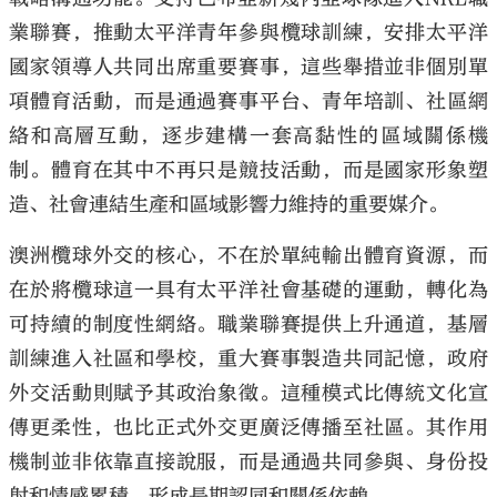
業聯賽，推動太平洋青年參與欖球訓練，安排太平洋
國家領導人共同出席重要賽事，這些舉措並非個別單
項體育活動，而是通過賽事平台、青年培訓、社區網
絡和高層互動，逐步建構一套高黏性的區域關係機
大公文匯
制。體育在其中不再只是競技活動，而是國家形象塑
造、社會連結生產和區域影響力維持的重要媒介。
澳洲欖球外交的核心，不在於單純輸出體育資源，而
在於將欖球這一具有太平洋社會基礎的運動，轉化為
可持續的制度性網絡。職業聯賽提供上升通道，基層
訓練進入社區和學校，重大賽事製造共同記憶，政府
外交活動則賦予其政治象徵。這種模式比傳統文化宣
傳更柔性，也比正式外交更廣泛傳播至社區。其作用
機制並非依靠直接說服，而是通過共同參與、身份投
射和情感累積，形成長期認同和關係依賴。