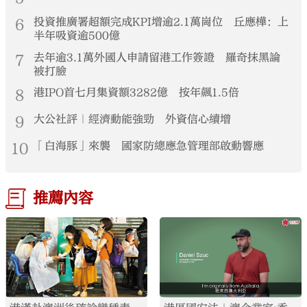
6
投資推廣署超額完成KPI增逾2.1萬崗位 丘應樺：上
半年吸資逾500億
7
去年逾3.1萬外國人申請留港工作簽證 羅奇抹黑論
被打臉
8
港IPO首七月集資額3282億 按年飆1.5倍
9
大公社評｜經濟動能強勁 外資信心續增
10
「白海豚」來襲 國家防總應急管理部啟動響應
推薦內容