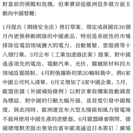
對當前的挑戰和危機。但事實卻是歐洲從多個方面主
動向中國發難：
1月提出《網絡安全法》修訂草案，限定成員國在36個
月內更換移動網絡的中國產品，特別是系統性的市場
排除從電信領域擴大到電力、自動駕駛、雲服務等十
八個行業。3月公布《工業加速器法案》提案，對中國
遙遙領先的電池、電動汽車、光伏、關鍵原材料四大
領域設置限制。4月對俄羅斯的第20輪制裁中，將6家
中國公司列入清單，6月又增加了4家中國企業。5月，
歐盟依據《外國補貼條例》以對京東收購案啟動調查
為標誌，對中國的行動大幅升級，並首度引發中國報
復。與此同時，歐洲還宣布大型太陽能和風力發電場
不能再使用中國生產的逆變器。6月歐盟峰會期間，德
國總理默茨提出要效仿當年歐美逼迫日本簽訂「廣場