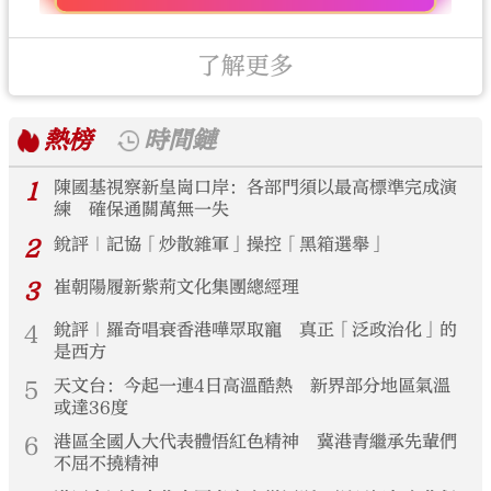
了解更多
熱榜
時間鏈
1
陳國基視察新皇崗口岸：各部門須以最高標準完成演
練 確保通關萬無一失
2
銳評｜記協「炒散雜軍」操控「黑箱選舉」
3
崔朝陽履新紫荊文化集團總經理
4
銳評｜羅奇唱衰香港嘩眾取寵 真正「泛政治化」的
是西方
5
天文台：今起一連4日高溫酷熱 新界部分地區氣溫
或達36度
6
港區全國人大代表體悟紅色精神 冀港青繼承先輩們
不屈不撓精神