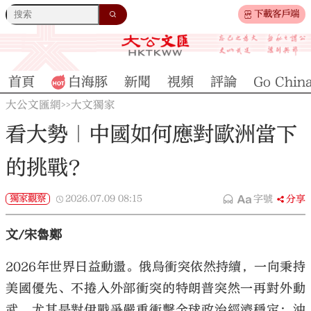
下載客戶端
首頁
白海豚
新聞
視頻
評論
Go Chin
大公文匯網
大文獨家
>>
看大勢｜中國如何應對歐洲當下
的挑戰？
獨家觀察
2026.07.09
08:15
字號
分享
文/宋魯鄭
2026年世界日益動盪。俄烏衝突依然持續，一向秉持
美國優先、不捲入外部衝突的特朗普突然一再對外動
武，尤其是對伊戰爭嚴重衝擊全球政治經濟穩定：油