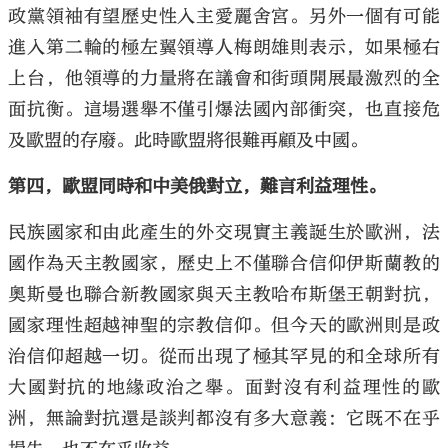
政黨領袖有望歷史性入主愛麗舍宮。另外一個有可能
進入第二輪的極左翼領導人梅朗雄則表示，如果極右
上台，他領導的力量將在議會和街頭開展最激烈的全
面抗衡。這場選舉不僅引爆法國內部衝突，也直接危
及歐盟的存廢。此時歐盟將很難再顧及中國。
第四，歐盟同時和中美俄對立，難言利益理性。
民族國家和由此產生的外交現實主義誕生於歐洲，法
國作為天主教國家，歷史上不僅聯合信仰伊斯蘭教的
奧斯曼也聯合新教國家與天主教哈布斯堡王朝對抗，
國家理性超越神聖的宗教信仰。但今天的歐洲則是政
治信仰超越一切。從而出現了極其罕見的和全球所有
大國對抗的地緣政治之舉。面對沒有利益理性的歐
洲，無論對抗還是談判都沒有多大意義：它既不在乎