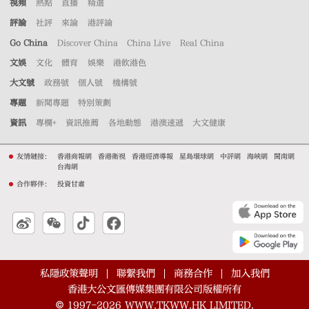
視頻
熱點
直播
精選
評論
社評
來論
港評論
Go China
Discover China
China Live
Real China
文娛
文化
體育
娛樂
港飲港色
大文號
政務號
個人號
機構號
專題
新聞專題
特別策劃
資訊
專欄+
資訊推薦
各地動態
港澳速遞
大文健康
友情鏈接：
香港商報網
香港衛視
香港經濟導報
星島環球網
中評網
海峽網
閩南網
台海網
合作夥伴：
投資甘肅
私隱政策聲明
聯繫我們
商務合作
加入我們
香港大公文匯傳媒集團有限公司版權所有
©
1997-2026
WWW.TKWW.HK LIMITED.