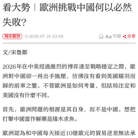
看大勢｜歐洲挑戰中國何以必然
失敗？
獨家觀察
2026.07.16
23:49
字號
分享
文/宋魯鄭
2026年在中美經過激烈的博弈達至戰略穩定之際，歐
洲對中國卻一再出手施壓，彷彿沒有看到美國鎩羽而
歸的前車之鑒。不管歐洲是如何考量，但結局注定和
美國沒有什麼不同。
首先，歐洲問題的根源是其自身，而不是中國。想把
打擊中國當作解藥是緣木求魚。
歐洲認為和中國每天接近10億歐元的貿易逆差無法承