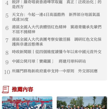
4
銳評｜羅奇唱衰香港嘩眾取寵 真正「泛政治化」的
是西方
5
天文台：今起一連4日高溫酷熱 新界部分地區氣溫
或達36度
6
港區全國人大代表體悟紅色精神 冀港青繼承先輩們
不屈不撓精神
7
港區全國人大代表團考察安徽涇縣 調研紅色文化保
護與非遺活態傳承
8
時政新聞眼丨從四個維度讀懂今年以來中國元首外交
9
中國公開月球「寶藏圖」 將建月球科研站
10
所羅門群島新政府重申支持一中原則 外交部回應
推薦內容