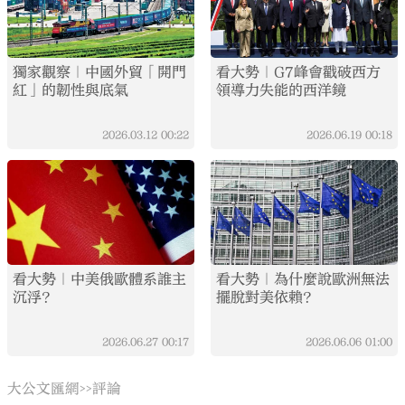
獨家觀察｜中國外貿「開門
看大勢｜G7峰會戳破西方
紅」的韌性與底氣
領導力失能的西洋鏡
2026.03.12
00:22
2026.06.19
00:18
看大勢｜中美俄歐體系誰主
看大勢｜為什麼說歐洲無法
沉浮？
擺脫對美依賴？
2026.06.27
00:17
2026.06.06
01:00
大公文匯網
評論
>>