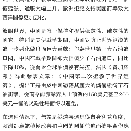
價猛漲、通脹大幅上升，歐洲拒絕支持美國而導致大
西洋關係更加惡化。
放眼世界，中國是唯一保持和提供穩定性、確定性的
大公文匯
國家。特別是美伊戰爭期間，中國對防止世界經濟的
進一步惡化做出過巨大貢獻：作為世界第一大石油進
口國，中國在戰爭期間卻大幅減少了石油進口，同比
下降40%，從而令全球油價沒有失控。法國《費加羅
報》為此發表文章：《中國第二次拯救了世界經
濟》，提出正是由於中國憑藉其龐大的儲備緩衝了石
油衝擊，從而令能源業界人士預測的150美元甚至200
美元一桶的災難性場面得以避免。
在這種情況下，無論是從道義還是從自身利益角度，
歐洲都應該積極改善和中國的關係並進而攜手合作應