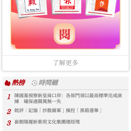
了解更多
熱榜
時間鏈
1
陳國基視察新皇崗口岸：各部門須以最高標準完成演
練 確保通關萬無一失
2
銳評｜記協「炒散雜軍」操控「黑箱選舉」
3
崔朝陽履新紫荊文化集團總經理