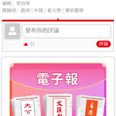
編輯：常伯勞
關鍵詞：
歐洲
中國
看大勢
獨家觀察
評論