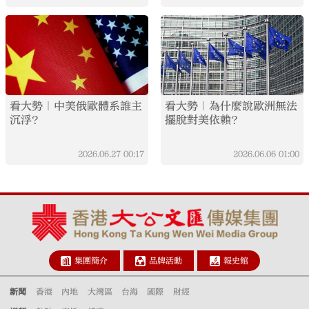
看大勢｜中美俄歐體系誰主
看大勢｜為什麼說歐洲無法
沉浮？
擺脫對美依賴？
2026.06.27
00:17
2026.06.06
01:00
集團簡介
品牌活動
報史館
新聞
香港
內地
大灣區
台海
國際
財經