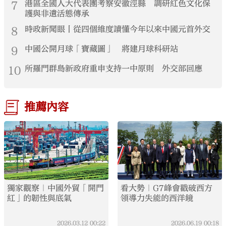
7
港區全國人大代表團考察安徽涇縣 調研紅色文化保
護與非遺活態傳承
8
時政新聞眼丨從四個維度讀懂今年以來中國元首外交
9
中國公開月球「寶藏圖」 將建月球科研站
10
所羅門群島新政府重申支持一中原則 外交部回應
推薦內容
獨家觀察｜中國外貿「開門
看大勢｜G7峰會戳破西方
紅」的韌性與底氣
領導力失能的西洋鏡
2026.03.12
00:22
2026.06.19
00:18