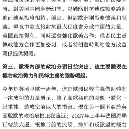
華民族復興的角度，美國是主要矛盾，歐洲是次要矛
盾。對美國中國毫無幻想，以戰略對抗達成戰略談判
進而達至戰略相持、穩定。但對歐洲則戰略懷柔和忍
讓。畢竟中歐直接對抗很大程度會分散中國的力量，
美國直接得利，同時還會強化歐美合作：或者民主黨
執政雙方合作更加密切，或者特朗普時期給雙方改善
關係提供契機。
第三，歐洲內部的政治分裂日益突出，這主要體現在
極右政治勢力和民粹主義的強勢崛起。
今年是英國脫歐十周年，這是歐洲民粹主義借助體制
一次成功的力量展示，給了高歌猛進的歐盟一體化一
記重挫，造成空前巨大的損害。現在另一個不亞於英
國脫歐的政治危機正在臨近：2027年上半年法國將舉
行總統大選，根據目前的民調，排外和反歐盟的極右