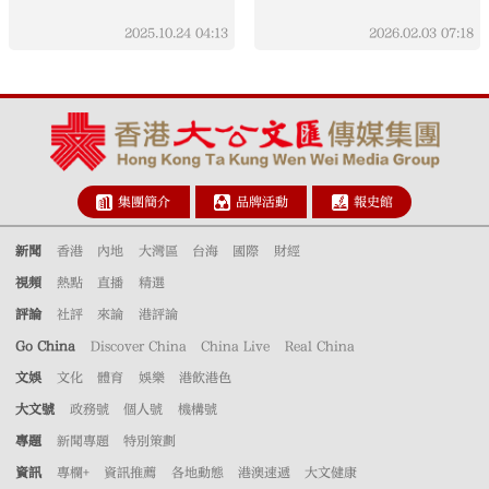
2025.10.24
04:13
2026.02.03
07:18
集團簡介
品牌活動
報史館
新聞
香港
內地
大灣區
台海
國際
財經
視頻
熱點
直播
精選
評論
社評
來論
港評論
Go China
Discover China
China Live
Real China
文娛
文化
體育
娛樂
港飲港色
大文號
政務號
個人號
機構號
專題
新聞專題
特別策劃
資訊
專欄+
資訊推薦
各地動態
港澳速遞
大文健康