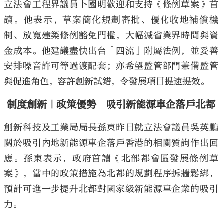
立法會工程界議員卜國明歡迎和支持《條例草案》首
讀。他表示，草案簡化規劃審批、優化收地補償機
制、放寬建築條例豁免門檻，大幅減省業界時間與資
金成本。他建議盡快出台「四流」附屬法例，並妥善
安排噪音許可等過渡配套；亦希望監管部門兼備監管
與促進角色，容許創新試錯，令發展項目提速提效。
制度創新｜政策優勢 吸引新能源車企落戶北都
創新科技及工業局局長孫東昨日就立法會議員吳英鵬
關於吸引內地新能源車企落戶香港的相關質詢作出回
應。孫東表示，政府首讀《北部都會區發展條例草
案》，當中的政策措施為北都的規劃程序拆牆鬆綁，
預計可進一步提升北都對國家級新能源車企業的吸引
力。