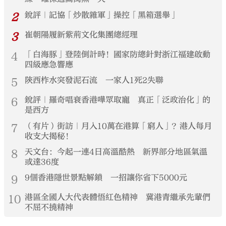
2
銳評｜記協「炒散雜軍」操控「黑箱選舉」
3
崔朝陽履新紫荊文化集團總經理
4
「白海豚」登陸倒計時！國家防總針對浙江福建啟動
四級應急響應
5
陝西柞水突發泥石流 一家人1死2失聯
6
銳評｜羅奇唱衰香港嘩眾取寵 真正「泛政治化」的
是西方
7
（有片）街訪｜月入10萬在港算「窮人」？港人每月
收支大揭秘！
8
天文台：今起一連4日高溫酷熱 新界部分地區氣溫
或達36度
9
9個香港隱世景點解鎖 一招讓你省下5000元
10
港區全國人大代表體悟紅色精神 冀港青繼承先輩們
不屈不撓精神