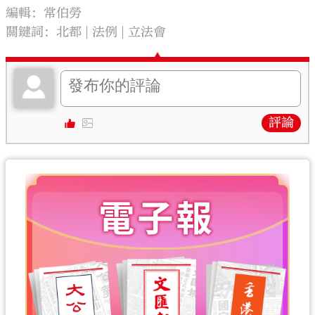
編輯：常伯勞
關鍵詞：
北都
法例
立法會
評論