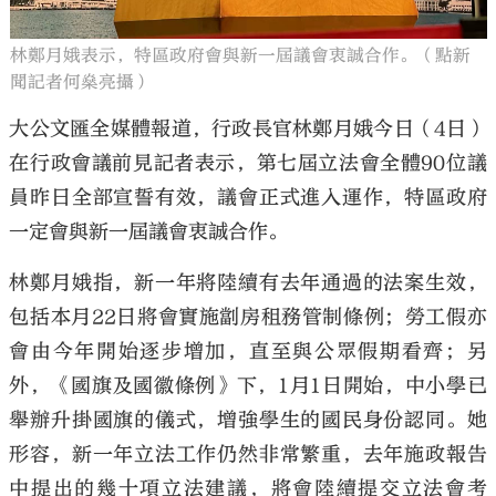
林鄭月娥表示，特區政府會與新一屆議會衷誠合作。（點新
聞記者何燊亮攝）
大公文匯全媒體報道，行政長官林鄭月娥今日（4日）
在行政會議前見記者表示，第七屆立法會全體90位議
員昨日全部宣誓有效，議會正式進入運作，特區政府
一定會與新一屆議會衷誠合作。
林鄭月娥指，新一年將陸續有去年通過的法案生效，
包括本月22日將會實施劏房租務管制條例；勞工假亦
會由今年開始逐步增加，直至與公眾假期看齊；另
外，《國旗及國徽條例》下，1月1日開始，中小學已
舉辦升掛國旗的儀式，增強學生的國民身份認同。她
形容，新一年立法工作仍然非常繁重，去年施政報告
中提出的幾十項立法建議，將會陸續提交立法會考