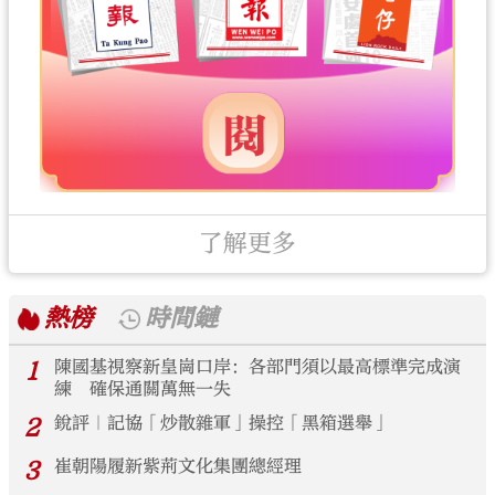
了解更多
熱榜
時間鏈
1
陳國基視察新皇崗口岸：各部門須以最高標準完成演
練 確保通關萬無一失
2
銳評｜記協「炒散雜軍」操控「黑箱選舉」
3
崔朝陽履新紫荊文化集團總經理