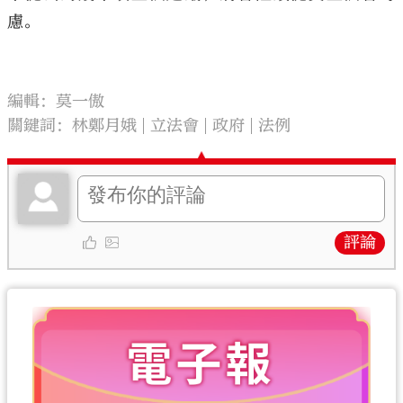
慮。
編輯：莫一傲
關鍵詞：
林鄭月娥
立法會
政府
法例
評論