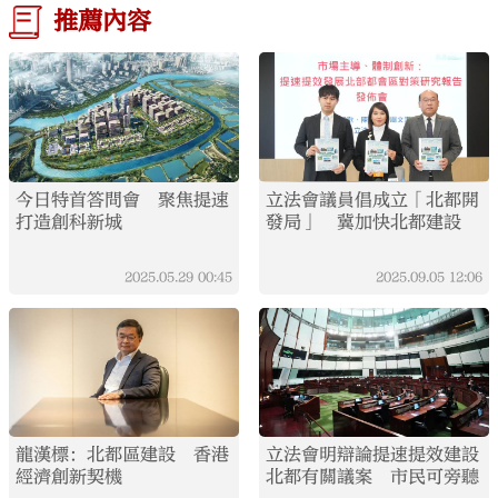
推薦內容
今日特首答問會 聚焦提速
立法會議員倡成立「北都開
打造創科新城
發局」 冀加快北都建設
2025.05.29
00:45
2025.09.05
12:06
龍漢標：北都區建設 香港
立法會明辯論提速提效建設
經濟創新契機
北都有關議案 市民可旁聽