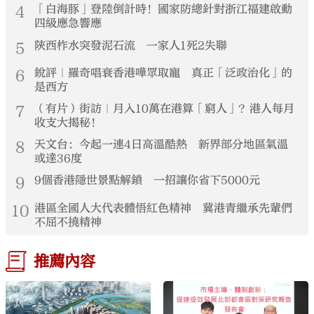
4
「白海豚」登陸倒計時！國家防總針對浙江福建啟動
四級應急響應
5
陝西柞水突發泥石流 一家人1死2失聯
6
銳評｜羅奇唱衰香港嘩眾取寵 真正「泛政治化」的
是西方
7
（有片）街訪｜月入10萬在港算「窮人」？港人每月
收支大揭秘！
8
天文台：今起一連4日高溫酷熱 新界部分地區氣溫
或達36度
9
9個香港隱世景點解鎖 一招讓你省下5000元
10
港區全國人大代表體悟紅色精神 冀港青繼承先輩們
不屈不撓精神
推薦內容