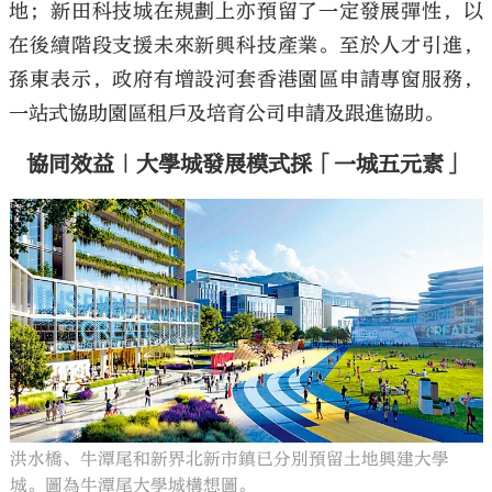
地；新田科技城在規劃上亦預留了一定發展彈性，以
在後續階段支援未來新興科技產業。至於人才引進，
孫東表示，政府有增設河套香港園區申請專窗服務，
一站式協助園區租戶及培育公司申請及跟進協助。
協同效益｜大學城發展模式採「一城五元素」
洪水橋、牛潭尾和新界北新市鎮已分別預留土地興建大學
城。圖為牛潭尾大學城構想圖。