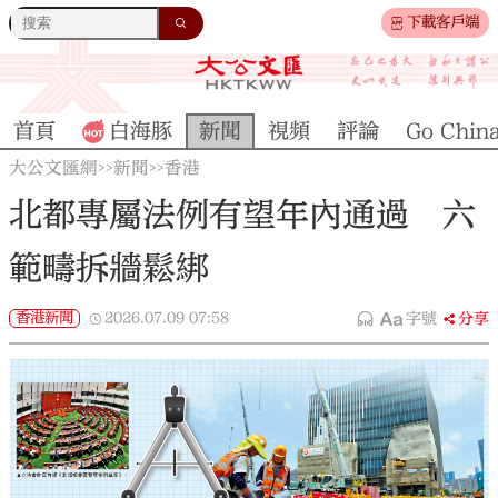
下載客戶端
首頁
白海豚
新聞
視頻
評論
Go Chin
大公文匯網
新聞
香港
>>
>>
北都專屬法例有望年內通過 六
範疇拆牆鬆綁
香港新聞
2026.07.09
07:58
字號
分享