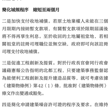
簡化城規程序 縮短至兩個月
二是加快支付收地補償。若原土地業權人未能在三個
月限期內接納暫支款項，有關暫支款項於限期屆滿後
將不得再孳生利息。至於收回的土地屬祖堂地，若相
關祖堂的註冊司理職位並無空缺，政府即可向該註冊
司理支付收地補償。
三是促進工程創新及提質。對於行政長官會同行政會
議藉憲報公告指明的北都工程，只要建築事務監督認
為能便利工程創新及提升建造品質等，就可考慮依據
《建築物條例》第42（1）條，批准對《建築物條例》
條文作出變通或豁免。
四是簡化申請建築噪音許可證的程序及要求。在維持