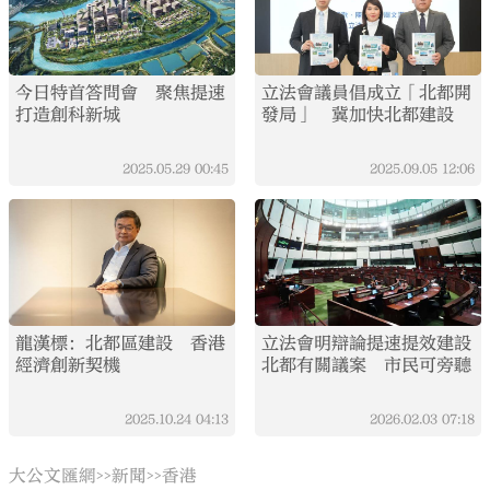
今日特首答問會 聚焦提速
立法會議員倡成立「北都開
打造創科新城
發局」 冀加快北都建設
2025.05.29
00:45
2025.09.05
12:06
龍漢標：北都區建設 香港
立法會明辯論提速提效建設
經濟創新契機
北都有關議案 市民可旁聽
2025.10.24
04:13
2026.02.03
07:18
大公文匯網
新聞
香港
>>
>>