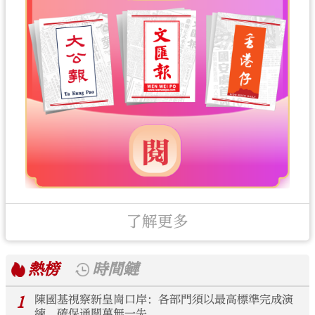
了解更多
熱榜
時間鏈
1
陳國基視察新皇崗口岸：各部門須以最高標準完成演
練 確保通關萬無一失