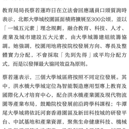
教育局局長蔡若蓮昨日在立法會回應議員口頭質詢時
表示，北都大學城校園區面積將擴展至300公頃，並以
「一城五元素」理念規劃，融合教育、科技、人才、
產業及城市建設五大元素，由大學城籌建組統籌協
調。她強調，校園用地將按院校發展方向、專長及整
體實力分配，不會採取「先到先得」或平均分配方
式，而是以發揮最大協同效益為原則。
蔡若蓮表示，三個大學城區將按照不同定位發展。其
中，洪水橋大學城定位為智能製造應用型專上教育及
國際化人才培育中心，配合洪水橋產業園及現代物流
園等產業布局，鼓勵院校發展前沿跨學科課程；牛潭
尾大學城將依託河套香港園區及新田科技城的研發平
台、中試基地和產業資源，聚焦生命健康科技、機械