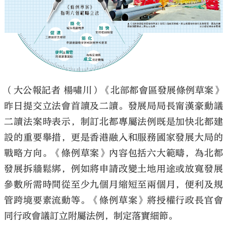
大公文匯
（大公報記者 楊嘯川）《北部都會區發展條例草案》
昨日提交立法會首讀及二讀。發展局局長甯漢豪動議
二讀法案時表示，制訂北都專屬法例既是加快北都建
設的重要舉措，更是香港融入和服務國家發展大局的
戰略方向。《條例草案》內容包括六大範疇，為北都
發展拆牆鬆綁，例如將申請改變土地用途或放寬發展
參數所需時間從至少九個月縮短至兩個月，便利及規
管跨境要素流動等。《條例草案》將授權行政長官會
同行政會議訂立附屬法例，制定落實細節。