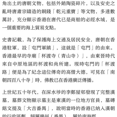
角出土的唐朝文物，包括外銷陶瓷碎片，以及安史之
亂時唐肅宗鑄造的銅錢「乾元重寶」等文物，多達數
萬計，充分顯示香港在唐代已是商舶的必經水域，是
一個重要的海上貿易支點。
史書記載，為了保護海上交通及居民安全，唐朝在香
港駐軍，設「屯門軍鎮」，這就是「屯門」的由來。
香港最早的寺廟「杯渡寺（青山寺）」，由東晉時代
來自中原地區的杯渡和尚所建。現時屯門的「杯渡
路」便是為了紀念這位傳奇的高僧大德，可見在「南
朝四百八十寺」時，佛教已在香港廣泛傳播。
上世紀五十年代，在深水埗的李鄭屋邨發現了完整漢
墓，墓葬文物顯示墓主是東漢的一位地方官員，墓磚
銘文提及「大吉番禺」，說明當時的香港已納入漢朝
的行政區劃，歸屬廣州（番禺），屬於南海郡。