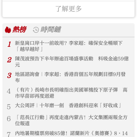
了解更多
熱榜
時間鏈
1
新皇崗口岸十一前啟用？李家超：確保安全暢順下
「越早越好」
2
陳茂波預告下半年辦逾百場盛事活動 料吸金逾59億
元
3
地區諮詢會｜李家超：香港首個五年規劃目標9月發
布
4
（有片）長崎市長明確指出美國軍機投下原子彈 高
市早苗卻再度迴避
5
大公周評｜十年磨一劍 香港創科迎來「好收成」
6
「范長江行動」再度走進內蒙古！大文集團兩報全方
位報道
7
內地暑期檔票房破85億！諾蘭新片《奧德賽》8·14