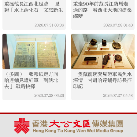
重溫范長江西北足跡 見
重走90年前范長江騎馬走
證「水上活化石」文旅新生
過的路 看西北大地的滄桑
蝶變
2026.07.31
03:36
2026.07.28
01:40
（多圖）一張報紙定方向
一隻藏龍碗套見證軍民魚水
哈達鋪見證紅軍「到陝北
深情 甘肅哈達鋪尋訪長征
去」 戰略抉擇
印記
2026.07.28
06:26
2026.07.27
05:58