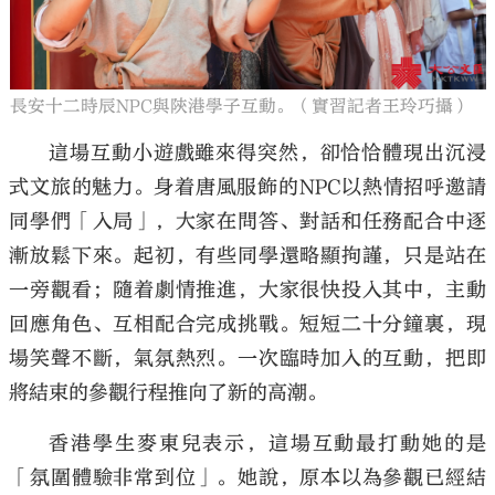
長安十二時辰NPC與陝港學子互動。（實習記者王玲巧攝）
這場互動小遊戲雖來得突然，卻恰恰體現出沉浸
式文旅的魅力。身着唐風服飾的NPC以熱情招呼邀請
同學們「入局」，大家在問答、對話和任務配合中逐
漸放鬆下來。起初，有些同學還略顯拘謹，只是站在
一旁觀看；隨着劇情推進，大家很快投入其中，主動
回應角色、互相配合完成挑戰。短短二十分鐘裏，現
場笑聲不斷，氣氛熱烈。一次臨時加入的互動，把即
將結束的參觀行程推向了新的高潮。
香港學生麥東兒表示，這場互動最打動她的是
「氛圍體驗非常到位」。她說，原本以為參觀已經結