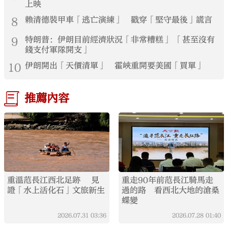
上映
8
賴清德裝甲車「逃亡演練」 戳穿「堅守最後」謊言
9
特朗普：伊朗目前經濟狀況「非常糟糕」 「甚至沒有
錢支付軍隊開支」
10
伊朗開出「天價清單」 霍峽重開要美國「買單」
推薦內容
重溫范長江西北足跡 見
重走90年前范長江騎馬走
證「水上活化石」文旅新生
過的路 看西北大地的滄桑
蝶變
2026.07.31
03:36
2026.07.28
01:40