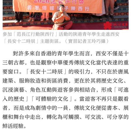
參加「范長江行動陝西行」活動的陝港青年學生走進西安
「長安十二時辰」主題街區。（實習記者王玲巧攝）
對許多來自香港的青年學生而言，西安不僅是十
三朝古都，也是觀察中華優秀傳統文化當代表達的重
要窗口。「長安十二時辰」的吸引力，不只在於唐風
建築、服飾妝造和街區消費，更在於其將歷史文化、
沉浸演藝、角色互動與遊客參與相結合，形成「可進
入的歷史」「可體驗的文化」。當遊客不再只是觀看
者，而是成為劇情中的一員，傳統文化便從書本、展
櫃和舞台中走出，轉化為可觸摸、可交流、可分享的
鮮活經驗。