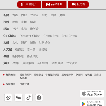
集團簡介
品牌活動
報史館
新聞
香港
內地
大灣區
台海
國際
財經
視頻
熱點
直播
精選
評論
社評
來論
港評論
Go China
Discover China
China Live
Real China
文娛
文化
體育
娛樂
港飲港色
大文號
政務號
個人號
機構號
專題
新聞專題
特別策劃
資訊
專欄+
資訊推薦
各地動態
港澳速遞
大文健康
友情鏈接：
香港商報網
香港衛視
香港經濟導報
星島環球網
中評網
海峽網
閩南網
台海網
合作夥伴：
投資甘肅