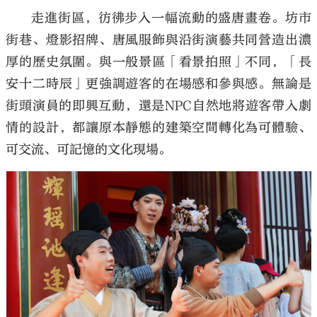
走進街區，彷彿步入一幅流動的盛唐畫卷。坊市
街巷、燈影招牌、唐風服飾與沿街演藝共同營造出濃
厚的歷史氛圍。與一般景區「看景拍照」不同，「長
安十二時辰」更強調遊客的在場感和參與感。無論是
街頭演員的即興互動，還是NPC自然地將遊客帶入劇
情的設計，都讓原本靜態的建築空間轉化為可體驗、
可交流、可記憶的文化現場。