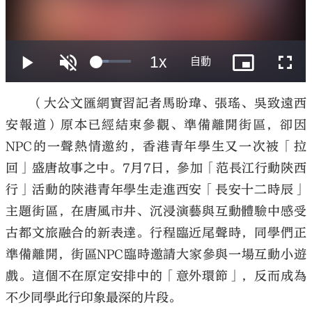
大公文匯
（大公文匯網實習記者馬盼瑋、張瑤、吳致遠西
安報道）原本已經結束參觀、準備離開街區，卻因
NPC的一聲熱情邀約，香港青年學生又一次被「拉
回」盛唐故事之中。7月7日，參加「范長江行動陝西
行」活動的陝港青年學生走進西安「長安十二時辰」
主題街區，在唐風市井、沉浸演藝與互動體驗中感受
古都文旅融合的新表達。行程臨近尾聲時，同學們正
準備離開，街區NPC臨時邀請大家參與一場互動小遊
戲。這個不在原定安排中的「意外環節」，反而成為
不少同學此行印象最深的片段。