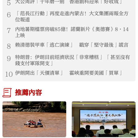
5
大公周評｜十年磨一劍 香港創科迎來「好收成」
6
「范長江行動」再度走進內蒙古！大文集團兩報全方
位報道
7
內地暑期檔票房破85億！諾蘭新片《奧德賽》8·14
上映
8
賴清德裝甲車「逃亡演練」 戳穿「堅守最後」謊言
9
特朗普：伊朗目前經濟狀況「非常糟糕」 「甚至沒有
錢支付軍隊開支」
10
伊朗開出「天價清單」 霍峽重開要美國「買單」
推薦內容