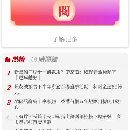
了解更多
熱榜
時間鏈
1
新皇崗口岸十一前啟用？李家超：確保安全暢順下
「越早越好」
2
陳茂波預告下半年辦逾百場盛事活動 料吸金逾59億
元
3
地區諮詢會｜李家超：香港首個五年規劃目標9月發
布
4
（有片）長崎市長明確指出美國軍機投下原子彈 高
市早苗卻再度迴避