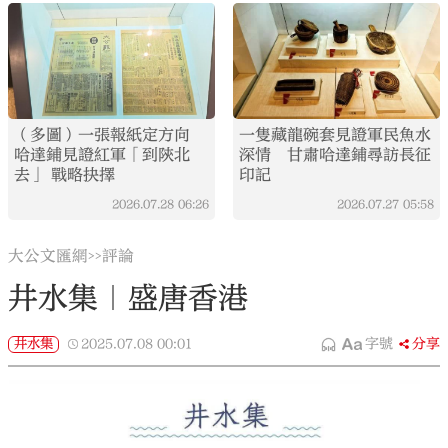
（多圖）一張報紙定方向
一隻藏龍碗套見證軍民魚水
哈達鋪見證紅軍「到陝北
深情 甘肅哈達鋪尋訪長征
去」 戰略抉擇
印記
2026.07.28
06:26
2026.07.27
05:58
大公文匯網
評論
>>
井水集｜盛唐香港
井水集
2025.07.08
00:01
字號
分享