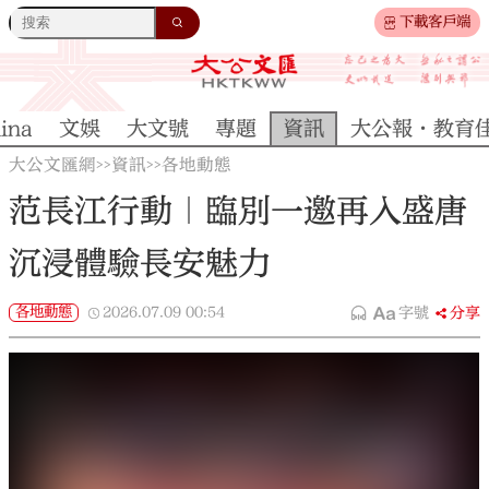
下載客戶端
ina
文娛
大文號
專題
資訊
大公報·教育
大公文匯網
資訊
各地動態
>>
>>
范長江行動｜臨別一邀再入盛唐
沉浸體驗長安魅力
各地動態
2026.07.09
00:54
字號
分享