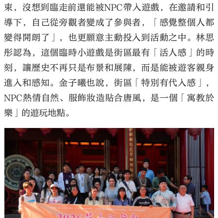
束，沒想到臨走前還能被NPC帶入遊戲，在邀請和引
導下，自己從旁觀者變成了參與者，「感覺整個人都
變得開朗了」，也更願意主動投入到活動之中。林思
彤認為，這個臨時小遊戲是街區最有「活人感」的時
刻，讓歷史不再只是布景和展陳，而是能被遊客親身
進入和感知。金子曦也說，街區「特別有代入感」，
NPC熱情自然、服飾妝造貼合唐風，是一個「寓教於
樂」的遊玩地點。