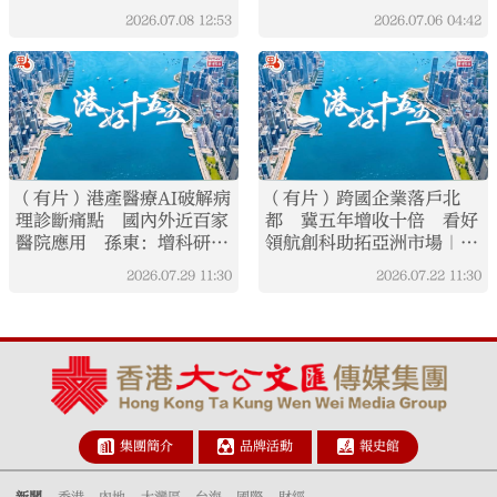
2026.07.08
12:53
2026.07.06
04:42
（有片）港產醫療AI破解病
（有片）跨國企業落戶北
理診斷痛點 國內外近百家
都 冀五年增收十倍 看好
醫院應用 孫東：增科研實
領航創科助拓亞洲市場｜港
力打造亞太AI樞紐｜港好十
好十五五·EP3
2026.07.29
11:30
2026.07.22
11:30
五五·EP4
集團簡介
品牌活動
報史館
新聞
香港
內地
大灣區
台海
國際
財經