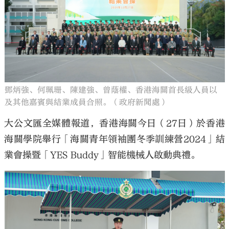
鄧炳強、何珮珊、陳建強、曾蔭權、香港海關首長級人員以
及其他嘉賓與結業成員合照。（政府新聞處）
大公文匯全媒體報道，香港海關今日（27日）於香港
海關學院舉行「海關青年領袖團冬季訓練營2024」結
業會操暨「YES Buddy」智能機械人啟動典禮。