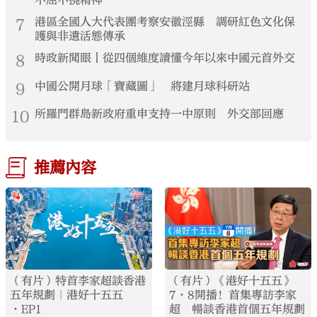
7
港區全國人大代表團考察安徽涇縣 調研紅色文化保
護與非遺活態傳承
8
時政新聞眼丨從四個維度讀懂今年以來中國元首外交
9
中國公開月球「寶藏圖」 將建月球科研站
10
所羅門群島新政府重申支持一中原則 外交部回應
推薦內容
（有片）特首李家超談香港
（有片）《港好十五五》
五年規劃｜港好十五五
7·8開播！首集專訪李家
·EP1
超 暢談香港首個五年規劃