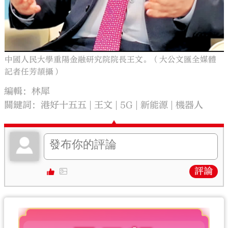
中國人民大學重陽金融研究院院長王文。（大公文匯全媒體
記者任芳頡攝）
編輯：林犀
關鍵詞：
港好十五五
王文
5G
新能源
機器人
評論