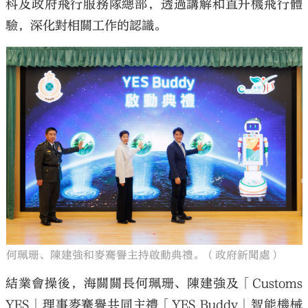
科及政府飛行服務隊總部，透過講解和直升機飛行體
驗，深化對相關工作的認識。
何珮珊、陳建強和麥騫譽主持啟動典禮。（政府新聞處）
結業會操後，海關關長何珮珊、陳建強及「Customs
YES」理事麥騫譽共同主禮「YES Buddy」智能機械