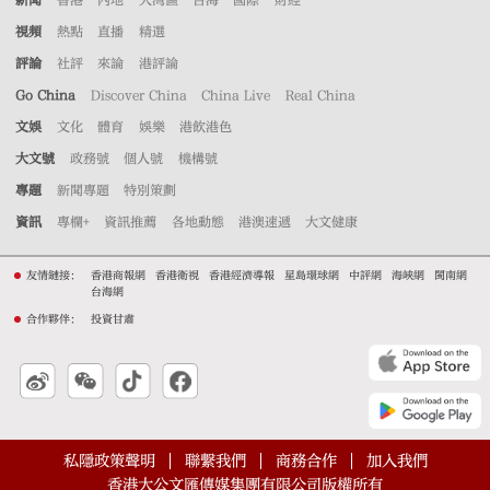
視頻
熱點
直播
精選
評論
社評
來論
港評論
Go China
Discover China
China Live
Real China
文娛
文化
體育
娛樂
港飲港色
大文號
政務號
個人號
機構號
專題
新聞專題
特別策劃
資訊
專欄+
資訊推薦
各地動態
港澳速遞
大文健康
友情鏈接：
香港商報網
香港衛視
香港經濟導報
星島環球網
中評網
海峽網
閩南網
台海網
合作夥伴：
投資甘肅
私隱政策聲明
聯繫我們
商務合作
加入我們
香港大公文匯傳媒集團有限公司版權所有