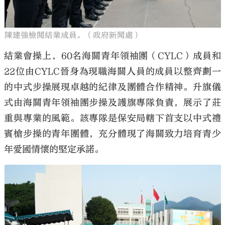
陳建強檢閱結業成員。（政府新聞處）
結業會操上，60名海關青年領袖團（CYLC）成員和
22位由CYLC晉身為現職海關人員的成員以整齊劃一
的中式步操展現卓越的紀律及團體合作精神。升旗儀
式由海關青年領袖團步操及護旗專隊負責，展示了莊
重與專業的風範。該專隊是保安局轄下首支以中式禮
賓槍步操的青年團體，充分體現了海關致力培育青少
年愛國情懷的堅定承諾。