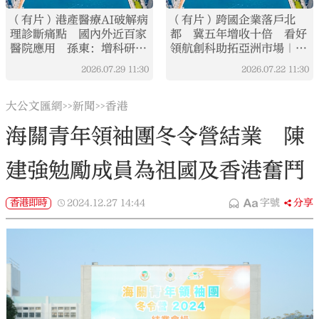
（有片）港產醫療AI破解病
（有片）跨國企業落戶北
理診斷痛點 國內外近百家
都 冀五年增收十倍 看好
醫院應用 孫東：增科研實
領航創科助拓亞洲市場｜港
力打造亞太AI樞紐｜港好十
好十五五·EP3
2026.07.29
11:30
2026.07.22
11:30
五五·EP4
大公文匯網
新聞
香港
>>
>>
海關青年領袖團冬令營結業 陳
建強勉勵成員為祖國及香港奮鬥
香港即時
2024.12.27
14:44
字號
分享