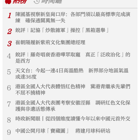
熱榜
時間鏈
1
陳國基視察新皇崗口岸：各部門須以最高標準完成演
練 確保通關萬無一失
2
銳評｜記協「炒散雜軍」操控「黑箱選舉」
3
崔朝陽履新紫荊文化集團總經理
4
銳評｜羅奇唱衰香港嘩眾取寵 真正「泛政治化」的
是西方
5
天文台：今起一連4日高溫酷熱 新界部分地區氣溫
或達36度
6
港區全國人大代表體悟紅色精神 冀港青繼承先輩們
不屈不撓精神
7
港區全國人大代表團考察安徽涇縣 調研紅色文化保
護與非遺活態傳承
8
時政新聞眼丨從四個維度讀懂今年以來中國元首外交
9
中國公開月球「寶藏圖」 將建月球科研站