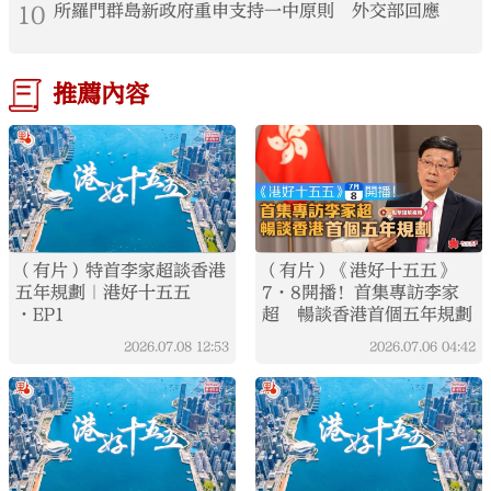
10
所羅門群島新政府重申支持一中原則 外交部回應
推薦內容
（有片）特首李家超談香港
（有片）《港好十五五》
五年規劃｜港好十五五
7·8開播！首集專訪李家
·EP1
超 暢談香港首個五年規劃
2026.07.08
12:53
2026.07.06
04:42