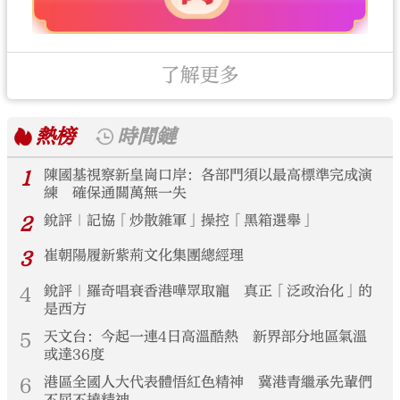
了解更多
熱榜
時間鏈
1
陳國基視察新皇崗口岸：各部門須以最高標準完成演
練 確保通關萬無一失
2
銳評｜記協「炒散雜軍」操控「黑箱選舉」
3
崔朝陽履新紫荊文化集團總經理
4
銳評｜羅奇唱衰香港嘩眾取寵 真正「泛政治化」的
是西方
5
天文台：今起一連4日高溫酷熱 新界部分地區氣溫
或達36度
6
港區全國人大代表體悟紅色精神 冀港青繼承先輩們
不屈不撓精神