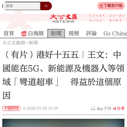
下載客戶端
首頁
白海豚
新聞
視頻
評論
Go Chin
大公文匯網
新聞
>>
（有片）港好十五五｜王文：中
國能在5G、新能源及機器人等領
域「彎道超車」 得益於這個原
因
中國即時
2026.07.08
21:58
字號
分享