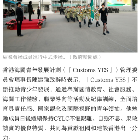
結業會操成員進行中式步操。（政府新聞處）
香港海關青年發展計劃（「Customs YES」）管理委
員會理事長陳建強致辭時表示，「Customs YES」不
斷推動青少年發展，通過舉辦國情教育、社會服務、
海關工作體驗、職業導向等活動及紀律訓練，全面培
育具責任感、國家觀念及國際視野的青年領袖。他勉
勵成員日後繼續保持CYLC不懼艱難、自強不息、果敢
誠實的優良特質，共同為貢獻祖國和建設香港出一分
力。