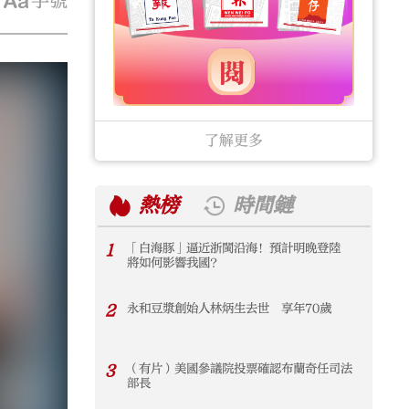
字號
了解更多
熱榜
時間鏈
1
「白海豚」逼近浙閩沿海！預計明晚登陸
1
將如何影響我國？
2
永和豆漿創始人林炳生去世 享年70歲
2
3
（有片）美國參議院投票確認布蘭奇任司法
3
部長