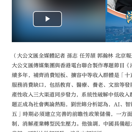
（大公文匯全媒體記者 孫志 任芳頡 郭瀚林 北
大公文匯傳媒集團與香港電台聯合製作專題節目《
續多年，補齊消費短板、擴容中等收入群體是「十
服務消費缺口，包括教育、醫療、養老、文旅等發
產性收入三大渠道同步發力，系統性破解中低收入
題正成為社會輿論熱點，劉世錦分析認為，AI、
五」時期必須建立完善的前瞻性政策儲備，一方
制，消解產業轉型民生壓力。他強調，中國具備超