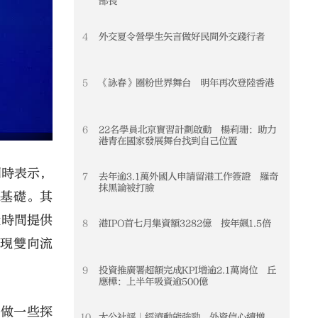
部長
4
外交夏令營學生矢言做好民間外交踐行者
4
5
《詠春》圈粉世界舞台 明年再次登陸香港
5
6
22名學員北京實習計劃啟動 楊莉珊：助力
6
港青在國家發展舞台找到自己位置
問時表示，
7
去年逾3.1萬外國人申請留港工作簽證 羅奇
7
抹黑論被打臉
下基礎。其
段時間提供
8
港IPO首七月集資額3282億 按年飆1.5倍
8
實現雙向流
9
投資推廣署超額完成KPI增逾2.1萬崗位 丘
9
應樺：上半年吸資逾500億
再做一些探
10
大公社評｜經濟動能強勁 外資信心續增
10