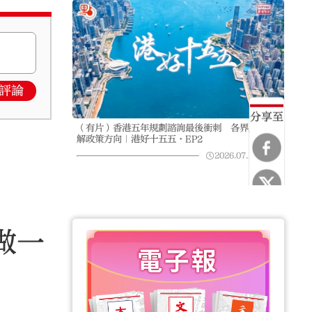
評論
分享至
（有片）香港五年規劃諮詢最後衝刺 各界獻計拆
解政策方向｜港好十五五·EP2
2026.07.15
11:30
做一