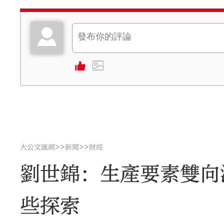
>>
>>
大公文匯網
新聞
財經
劉世錦：生產要素雙向
些探索