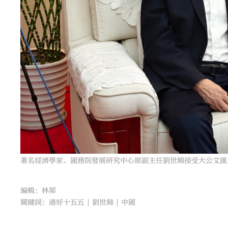
著名經濟學家、國務院發展研究中心原副主任劉世錦接受大公文匯
編輯：林犀
關鍵詞：
港好十五五
劉世錦
中國