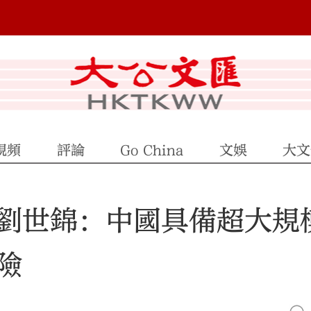
視頻
評論
Go China
文娛
大文
劉世錦：中國具備超大規
險