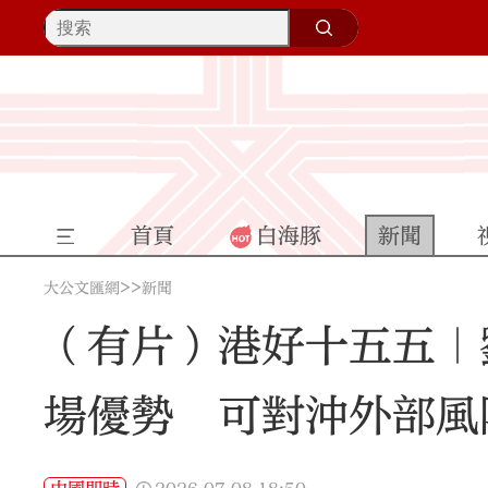
首頁
白海豚
新聞
>>
大公文匯網
新聞
（有片）港好十五五｜
場優勢 可對沖外部風