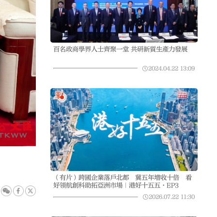
百名政商學界人士齊聚一堂 共研新質生產力發展
2024.04.22
13:09
（有片）跨國企業落戶北都 冀五年增收十倍 看
好領航創科助拓亞洲市場｜港好十五五·EP3
2026.07.22
11:30