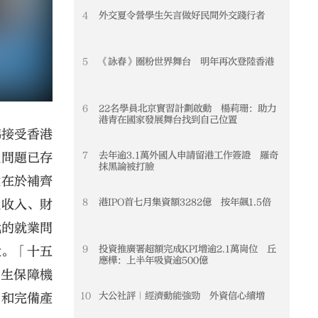
4
外交夏令營學生矢言做好民間外交踐行者
4
5
《詠春》圈粉世界舞台 明年再次登陸香港
5
6
22名學員北京實習計劃啟動 楊莉珊：助力
6
港青在國家發展舞台找到自己位置
錦接受香港
7
去年逾3.1萬外國人申請留港工作簽證 羅奇
7
性問題已存
抹黑論被打臉
鍵在於補齊
8
港IPO首七月集資額3282億 按年飆1.5倍
8
性收入、財
代的就業問
9
投資推廣署超額完成KPI增逾2.1萬崗位 丘
9
大。「十五
應樺：上半年吸資逾500億
民生保障機
10
大公社評｜經濟動能強勁 外資信心續增
10
系和完備產