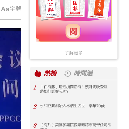
字號
了解更多
熱榜
時間鏈
1
「白海豚」逼近浙閩沿海！預計明晚登陸
1
將如何影響我國？
2
永和豆漿創始人林炳生去世 享年70歲
2
3
（有片）美國參議院投票確認布蘭奇任司法
3