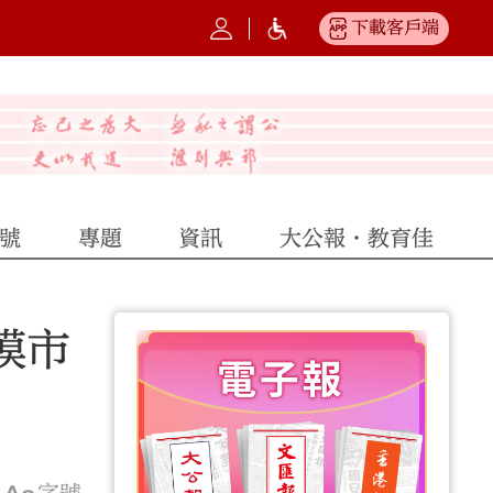
下載客戶端
號
專題
資訊
大公報·教育佳
模市