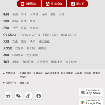
集團簡介
品牌活動
報史館
新聞
香港
內地
大灣區
台海
國際
財經
視頻
熱點
直播
精選
評論
社評
來論
港評論
Go China
Discover China
China Live
Real China
文娛
文化
體育
娛樂
港飲港色
大文號
政務號
個人號
機構號
專題
新聞專題
特別策劃
資訊
專欄+
資訊推薦
各地動態
港澳速遞
大文健康
友情鏈接：
香港商報網
香港衛視
香港經濟導報
星島環球網
中評網
海峽網
閩南網
台海網
合作夥伴：
投資甘肅