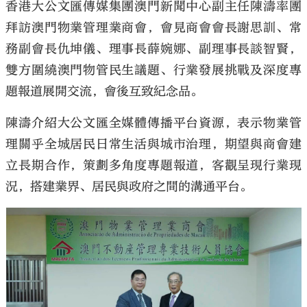
香港大公文匯傳媒集團澳門新聞中心副主任陳濤率團
拜訪澳門物業管理業商會，會見商會會長謝思訓、常
務副會長仇坤儀、理事長薛婉娜、副理事長談智賢，
雙方圍繞澳門物管民生議題、行業發展挑戰及深度專
題報道展開交流，會後互致紀念品。
陳濤介紹大公文匯全媒體傳播平台資源，表示物業管
理關乎全城居民日常生活與城市治理，期望與商會建
立長期合作，策劃多角度專題報道，客觀呈現行業現
況，搭建業界、居民與政府之間的溝通平台。