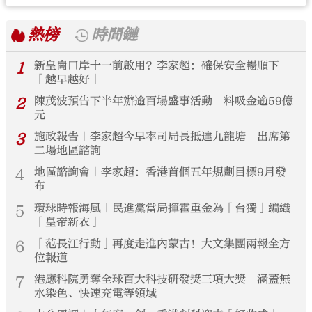
熱榜
時間鏈
1
新皇崗口岸十一前啟用？李家超：確保安全暢順下
「越早越好」
2
陳茂波預告下半年辦逾百場盛事活動 料吸金逾59億
元
3
施政報告｜李家超今早率司局長抵達九龍塘 出席第
二場地區諮詢
4
地區諮詢會｜李家超：香港首個五年規劃目標9月發
布
5
環球時報海風｜民進黨當局揮霍重金為「台獨」編織
「皇帝新衣」
6
「范長江行動」再度走進內蒙古！大文集團兩報全方
位報道
7
港應科院勇奪全球百大科技研發獎三項大獎 涵蓋無
水染色、快速充電等領域