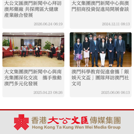
大公文匯澳門新聞中心拜訪
大文集團澳門新聞中心與澳
澳邦藥廠 共探灣區大健康
門招商投資促進局開展會談
產業融合發展
2026.06.24
06:19
2024.12.11
08:13
大文集團澳門新聞中心與南
澳門科學教育促進會攜「銀
光集團深化交流 攜手推動
娛天文盃」團隊拜訪澳門社
澳門多元化發展
文司
2025.04.23
08:26
2025.06.06
06:13