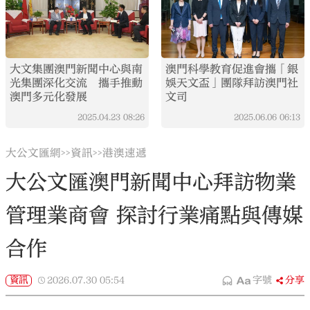
大文集團澳門新聞中心與南
澳門科學教育促進會攜「銀
光集團深化交流 攜手推動
娛天文盃」團隊拜訪澳門社
澳門多元化發展
文司
2025.04.23
08:26
2025.06.06
06:13
大公文匯網
資訊
港澳速遞
>>
>>
大公文匯澳門新聞中心拜訪物業
管理業商會 探討行業痛點與傳媒
合作
資訊
2026.07.30
05:54
字號
分享