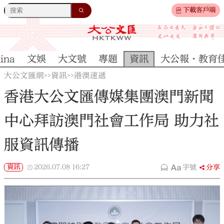
下載客戶端
ina
文娛
大文號
專題
資訊
大公報·教育
大公文匯網
資訊
港澳速遞
>>
>>
香港大公文匯傳媒集團澳門新聞
中心拜訪澳門社會工作局 助力社
服資訊傳播
資訊
2026.07.08
16:27
字號
分享