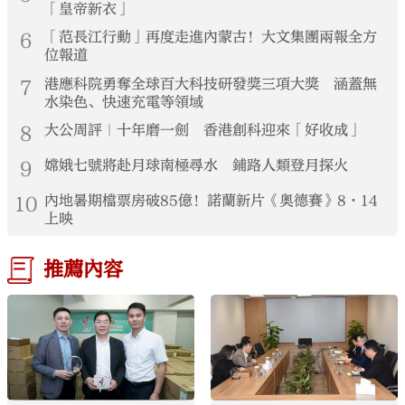
「皇帝新衣」
6
「范長江行動」再度走進內蒙古！大文集團兩報全方
位報道
7
港應科院勇奪全球百大科技研發獎三項大獎 涵蓋無
水染色、快速充電等領域
8
大公周評｜十年磨一劍 香港創科迎來「好收成」
9
嫦娥七號將赴月球南極尋水 鋪路人類登月探火
10
內地暑期檔票房破85億！諾蘭新片《奧德賽》8·14
上映
推薦內容