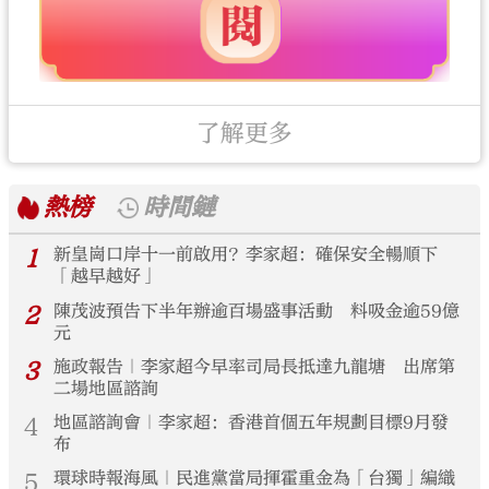
了解更多
熱榜
時間鏈
1
新皇崗口岸十一前啟用？李家超：確保安全暢順下
「越早越好」
2
陳茂波預告下半年辦逾百場盛事活動 料吸金逾59億
元
3
施政報告｜李家超今早率司局長抵達九龍塘 出席第
二場地區諮詢
4
地區諮詢會｜李家超：香港首個五年規劃目標9月發
布
5
環球時報海風｜民進黨當局揮霍重金為「台獨」編織