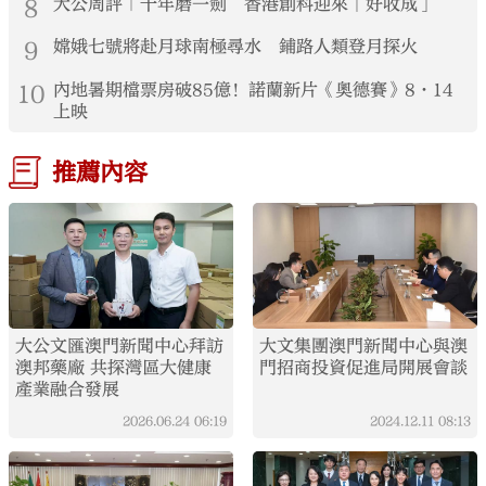
8
大公周評｜十年磨一劍 香港創科迎來「好收成」
9
嫦娥七號將赴月球南極尋水 鋪路人類登月探火
10
內地暑期檔票房破85億！諾蘭新片《奧德賽》8·14
上映
推薦內容
大公文匯澳門新聞中心拜訪
大文集團澳門新聞中心與澳
澳邦藥廠 共探灣區大健康
門招商投資促進局開展會談
產業融合發展
2026.06.24
06:19
2024.12.11
08:13